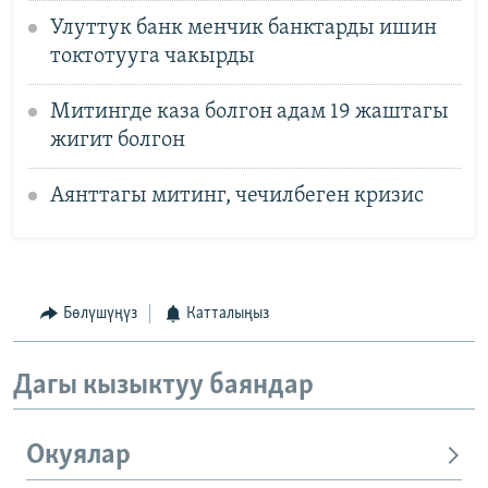
Улуттук банк менчик банктарды ишин
токтотууга чакырды
Митингде каза болгон адам 19 жаштагы
жигит болгон
Аянттагы митинг, чечилбеген кризис
Бөлүшүңүз
Катталыңыз
Дагы кызыктуу баяндар
Окуялар