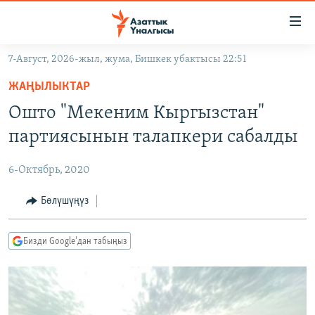
Линктер
Мазмунга
өтүңүз
7-Август, 2026-жыл, жума, Бишкек убактысы 22:51
Навигацияга
ЖАҢЫЛЫКТАР
өтүңүз
ЖАҢЫЛЫКТАР
КЫРГЫЗСТАН
Издөөгө
Ошто "Мекеним Кыргызстан"
салыңыз
ДҮЙНӨ
КЫРГЫЗСТАН
партиясынын талапкери сабалды
УКРАИНА
САЯСАТ
ДҮЙНӨ
6-Октябрь, 2020
АТАЙЫН ИЛИКТӨӨ
ЭКОНОМИКА
БОРБОР АЗИЯ
ТВ ПРОГРАММАЛАР
Бөлүшүңүз
МАДАНИЯТ
ПОДКАСТ
БҮГҮН АЗАТТЫКТА
Бизди Google'дан табыңыз
ӨЗГӨЧӨ ПИКИР
ЭКСПЕРТТЕР ТАЛДАЙТ
БИЗ ЖАНА ДҮЙНӨ
Русский
ДАНИСТЕ