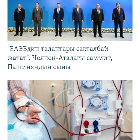
"ЕАЭБдин талаптары сакталбай
жатат". Чолпон-Атадагы саммит,
Пашиняндын сыны