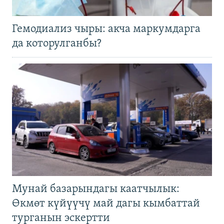
Гемодиализ чыры: акча маркумдарга
да которулганбы?
Мунай базарындагы каатчылык:
Өкмөт күйүүчү май дагы кымбаттай
турганын эскертти