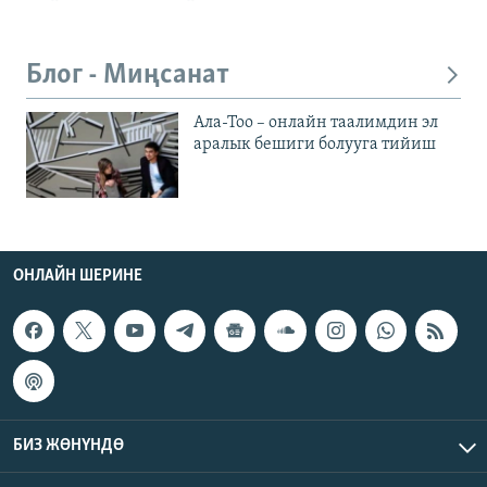
Блог - Миңсанат
Ала-Тоо – онлайн таалимдин эл
аралык бешиги болууга тийиш
ОНЛАЙН ШЕРИНЕ
БИЗ ЖӨНҮНДӨ