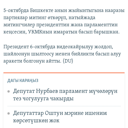
5-октябрда Бишкекте анын жыйынтыгына нааразы
партиялар митинг өткөрүп, натыйжада
митингчилер президенттин жана парламенттин
кеңсесин, УКМКнын имаратын басып барышкан.
Президент 6-октябрда видеокайрылуу жолдоп,
шайлоонун шылтоосу менен бийликти басып алуу
аракети болгонун айтты. (DU)
ДАГЫ КАРАҢЫЗ
Депутат Нурбаев парламент мүчөлөрүн
тез чогулууга чакырды
Депутаттар Оштун мэрине ишеним
көрсөтүшкөн жок