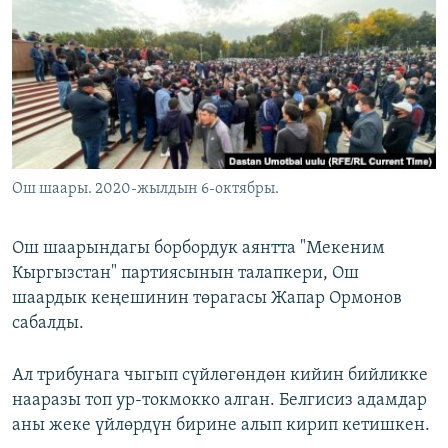
ОНЛАЙН ШЕРИНЕ
ЭЖЕ-СИҢДИЛЕР
АЗАТТЫК+
ЫҢГАЙСЫЗ СУРООЛОР
ЭЕ/АРнун бардык сайттары
Ош шаары. 2020-жылдын 6-октябры.
Ош шаарындагы борбордук аянтта "Мекеним
Кыргызстан" партиясынын талапкери, Ош
шаардык кеңешинин төрагасы Жапар Ормонов
сабалды.
Ал трибунага чыгып сүйлөгөндөн кийин бийликке
нааразы топ ур-токмокко алган. Белгисиз адамдар
аны жеке үйлөрдүн бирине алып кирип кетишкен.