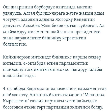
Ош шаарынын борбордук аянтында митинг
уланууда. Алгач бул иш-чарага жүзгө жакын адам
чогулуп, алардын алдына Жогорку Кеңештин
депутаты Асылбек Жээнбеков чыгып сүйлөгөн. Ал
мыйзамдуу жол менен шайланган президентке
жана парламентке баш ийүү керектигин
белгилеген.
Кийинчерээк митингде бийликке каршы сөздөр
айтылып, 4-октябрда өткөн парламенттик
шайлоонун жыйынтыгын жокко чыгаруу талабы
коюла баштады.
4-октябрда Кыргызстанда кезектеги парламенттик
шайлоо өттү. Анын жыйынтыгы менен "Мекеним
Кыргызстан" саясий партиясы жети пайыздык
босогодон өткөн төрт партиянын экинчиси болду.