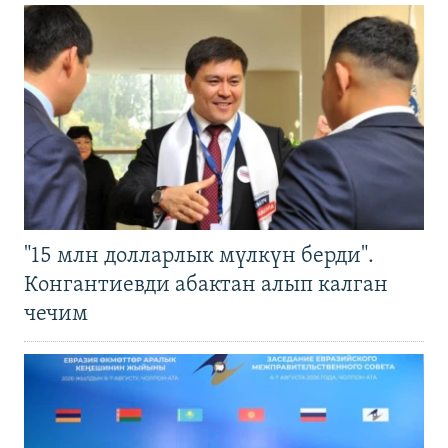
"15 млн долларлык мүлкүн берди".
Конгантиевди абактан алып калган
чечим