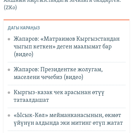
АКШнын Кыргызстандагы элчилиги билдирген.
(ZKo)
ДАГЫ КАРАҢЫЗ
Жапаров: «Матраимов Кыргызстандан
чыгып кеткен» деген маалымат бар
(видео)
Жапаров: Президентке жолугам,
маселени чечебиз (видео)
Кыргыз-казак чек арасынан өтүү
татаалдашат
«Ысык-Көл» мейманканасынын, өкмөт
үйүнүн алдында эки митинг өтүп жатат