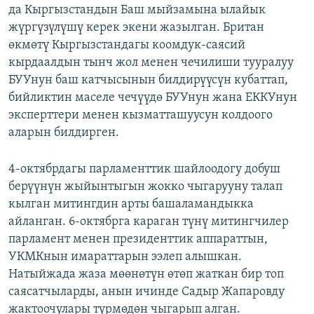
да Кыргызстандын Баш мыйзамына ылайык
жүргүзүлүшү керек экени жазылган. Британ
өкмөтү Кыргызстандагы коомдук-саясий
кырдаалдын тынч жол менен чечилиши тууралуу
БУУнун баш катчысынын билдирүүсүн кубаттап,
бийликтин маселе чечүүдө БУУнун жана ЕККУнун
эксперттери менен кызматташуусун колдоого
аларын билдирген.
4-октябрдагы парламенттик шайлоодогу добуш
берүүнүн жыйынтыгын жокко чыгарууну талап
кылган митингдин арты башаламандыкка
айланган. 6-октябрга караган түнү митингчилер
парламент менен президенттик аппараттын,
УКМКнын имараттарын ээлеп алышкан.
Натыйжада жаза мөөнөтүн өтөп жаткан бир топ
саясатчыларды, анын ичинде Садыр Жапаровду
жактоочулары түрмөдөн чыгарып алган.