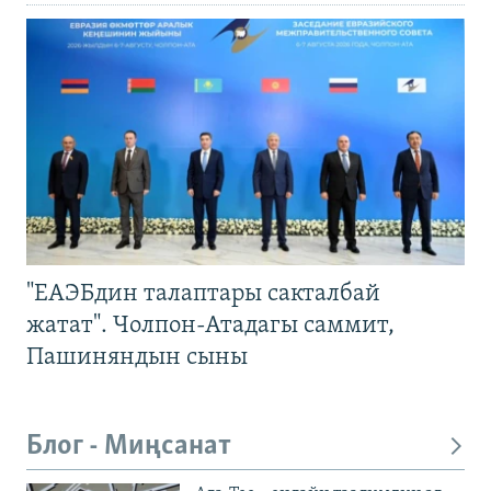
"ЕАЭБдин талаптары сакталбай
жатат". Чолпон-Атадагы саммит,
Пашиняндын сыны
Блог - Миңсанат