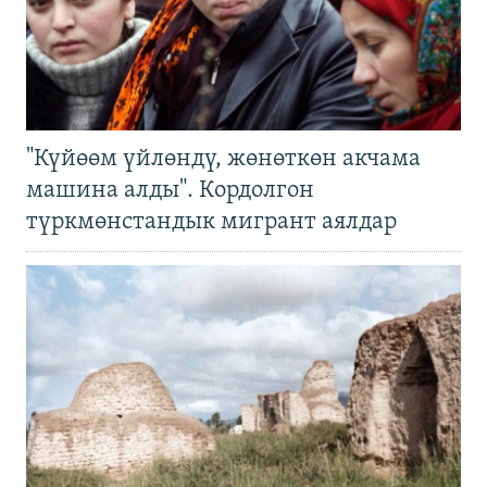
"Күйөөм үйлөндү, жөнөткөн акчама
машина алды". Кордолгон
түркмөнстандык мигрант аялдар