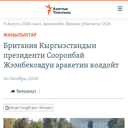
Линктер
Мазмунга
өтүңүз
9-Август, 2026-жыл, жекшемби, Бишкек убактысы 13:24
Навигацияга
ЖАҢЫЛЫКТАР
өтүңүз
ЖАҢЫЛЫКТАР
КЫРГЫЗСТАН
Издөөгө
Британия Кыргызстандын
салыңыз
ДҮЙНӨ
КЫРГЫЗСТАН
президенти Сооронбай
УКРАИНА
САЯСАТ
ДҮЙНӨ
Жээнбековдун аракетин колдойт
АТАЙЫН ИЛИКТӨӨ
ЭКОНОМИКА
БОРБОР АЗИЯ
14-Октябрь, 2020
ТВ ПРОГРАММАЛАР
МАДАНИЯТ
Бөлүшүңүз
ПОДКАСТ
БҮГҮН АЗАТТЫКТА
ӨЗГӨЧӨ ПИКИР
ЭКСПЕРТТЕР ТАЛДАЙТ
Бизди Google'дан табыңыз
БИЗ ЖАНА ДҮЙНӨ
Русский
ДАНИСТЕ