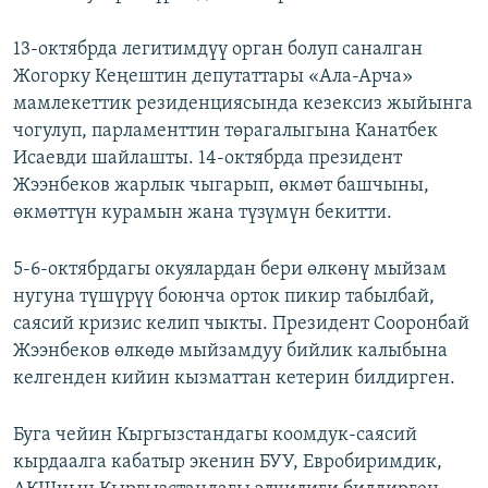
13-октябрда легитимдүү орган болуп саналган
Жогорку Кеңештин депутаттары «Ала-Арча»
мамлекеттик резиденциясында кезексиз жыйынга
чогулуп, парламенттин төрагалыгына Канатбек
Исаевди шайлашты. 14-октябрда президент
Жээнбеков жарлык чыгарып, өкмөт башчыны,
өкмөттүн курамын жана түзүмүн бекитти.
5-6-октябрдагы окуялардан бери өлкөнү мыйзам
нугуна түшүрүү боюнча орток пикир табылбай,
саясий кризис келип чыкты. Президент Сооронбай
Жээнбеков өлкөдө мыйзамдуу бийлик калыбына
келгенден кийин кызматтан кетерин билдирген.
Буга чейин Кыргызстандагы коомдук-саясий
кырдаалга кабатыр экенин БУУ, Евробиримдик,