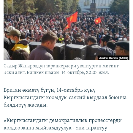
ОНЛАЙН ШЕРИНЕ
ЭЖЕ-СИҢДИЛЕР
АЗАТТЫК+
ЫҢГАЙСЫЗ СУРООЛОР
ЭЕ/АРнун бардык сайттары
Садыр Жапаровдун тарапкерлери уюштурган митинг.
Эски аянт. Бишкек шаары. 14-октябрь, 2020-жыл.
Британ өкмөтү бүгүн, 14-октябрь күнү
Кыргызстандагы коомдук-саясий кырдаал боюнча
билдирүү жасады.
«Кыргызстандагы демократиялык процесстерди
колдоо жана мыйзамдуулук - эки тараптуу