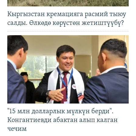
Кыргызстан кремацияга расмий тыюу
салды. Өлкөдө көрүстөн жетиштүүбү?
"15 млн долларлык мүлкүн берди".
Конгантиевди абактан алып калган
чечим