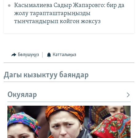
Касымалиева Садыр Жапаровго: бир да
жолу тарапташтарыңызды
тынчтандырып койгон жоксуз
Бөлүшүңүз
Катталыңыз
Дагы кызыктуу баяндар
Окуялар