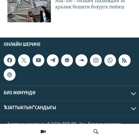
Ала-Тоо – онлайн таалимдин эл
аралык бешиги болууга тийиш
ОНЛАЙН ШЕРИНЕ
БИЗ ЖӨНҮНДӨ
"АЗАТТЫКТЫН" САНДЫГЫ
Азаттык үналгысы © 2026 RFE/RL, Inc. Бардык укуктар
корголгон.