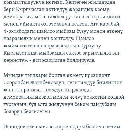
кызматташуунун негизи. Көптөгөн жылдардан
бери Кыргызстан активдүү жарандык коому,
демократиялык шайлоолору жана сөз эркиндиги
менен аймакта өзгөчөлөнүп келген. Ага карабай,
4-октябрдагы шайлоо мыйзам бузуу менен өткөнү
нааразылык менен коштолду. Шайлоо
жыйынтыгына нааразылыктын курчушу
Кыргызстанда мыйзамды сактоо зарылчылыгын
көрсөттү», - деп жазылган билдирүүдө.
Мындан тышкары британ өкмөтү президент
Сооронбай Жээнбековдун, легитимдүү бийликтин
жана жарандык коомдун кырдаалды
демократиялык жол менен чечүү аракетин колдой
турганын, бул алга жылуунун бекем пайдубалы
болорун белгилеген.
Ошондой эле шайлоо жараяндары боюнча чечим