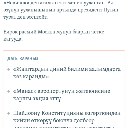
«Новичок» деп аталган зат менен ууланган. Ал
өзүнүн ууланышынын артында президент Путин
турат деп эсептейт.
Бирок расмий Москва мунун баарын четке
кагууда.
ДАГЫ КАРАҢЫЗ
«Жаштардын диний билими аалымдарга
көз каранды»
«Манас» аэропортунун жетекчисине
каршы акция өттү
Шайлоону Конституцияны өзгөрткөндөн
кийин өткөрүү боюнча долбоор