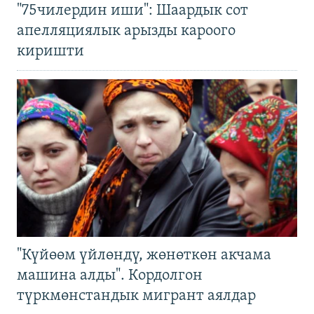
"75чилердин иши": Шаардык сот
апелляциялык арызды кароого
киришти
"Күйөөм үйлөндү, жөнөткөн акчама
машина алды". Кордолгон
түркмөнстандык мигрант аялдар