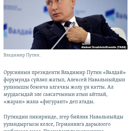
ОНЛАЙН ШЕРИНЕ
ЭЖЕ-СИҢДИЛЕР
АЗАТТЫК+
ЫҢГАЙСЫЗ СУРООЛОР
ЭЕ/АРнун бардык сайттары
Владимир Путин.
Орусиянын президенти Владимир Путин «Валдай»
форумунда сүйлөп жатып, Алексей Навальныйдын
ууланышы боюнча алгачкы жолу үн катты. Ал
мурдагыдай эле саясатчынын атын айтпай,
«жаран» жана «фигурант» деп атады.
Путиндин пикиринде, эгер бийлик Навальныйды
ууландыргысы келсе, Германияга дарылоого