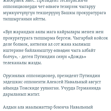
жибермек эмес. Президент тескерисинче
оппозиционерди чет өлкөгө тезирээк чыгаруу
мүмкүнчүлүгүн текшерүүнү Башкы прокуратурага
тапшырганын айтты.
«Бул жарандын аялы мага кайрылары менен мен
прокуратурага тапшырма бергем. Чыгарбай койсок
деле болмок, анткени ал сот жана кылмыш
иштерине байланыштуу өлкөдөн чыга албайт
болчу», - деген Путиндин сөзүн «Дождь»
телеканалы жазды.
Орусиялык оппозиционер, президент Путиндин
элдешкис оппоненти Алексей Навальный август
айында Томскиде ууланган. Учурда Германияда
дарыланып жатат.
Алдын ала маалыматтар боюнча Навальный