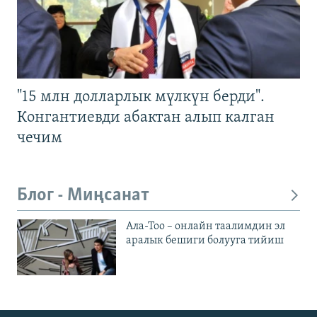
"15 млн долларлык мүлкүн берди".
Конгантиевди абактан алып калган
чечим
Блог - Миңсанат
Ала-Тоо – онлайн таалимдин эл
аралык бешиги болууга тийиш