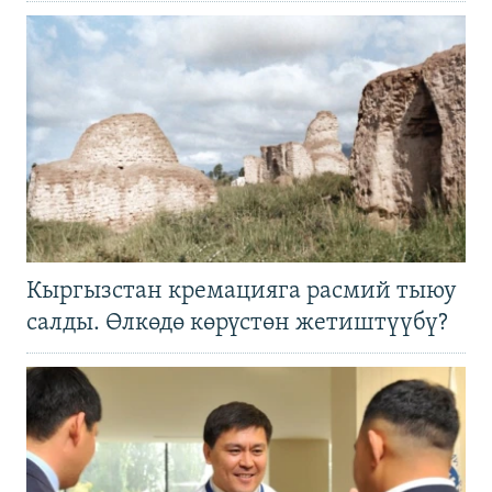
Кыргызстан кремацияга расмий тыюу
салды. Өлкөдө көрүстөн жетиштүүбү?