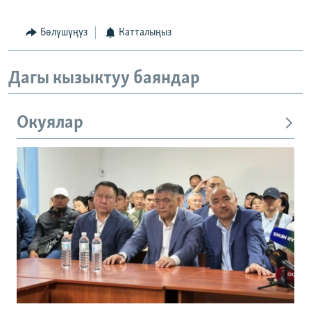
Бөлүшүңүз
Катталыңыз
Дагы кызыктуу баяндар
Окуялар