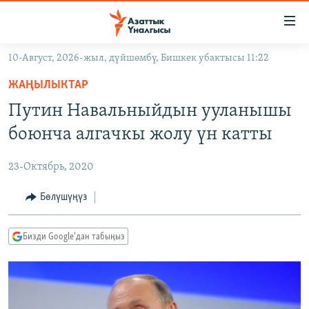
Линктер
Мазмунга
өтүңүз
10-Август, 2026-жыл, дүйшөмбү, Бишкек убактысы 11:22
Навигацияга
ЖАҢЫЛЫКТАР
өтүңүз
ЖАҢЫЛЫКТАР
КЫРГЫЗСТАН
Издөөгө
Путин Навальныйдын ууланышы
салыңыз
ДҮЙНӨ
КЫРГЫЗСТАН
боюнча алгачкы жолу үн катты
УКРАИНА
САЯСАТ
ДҮЙНӨ
23-Октябрь, 2020
АТАЙЫН ИЛИКТӨӨ
ЭКОНОМИКА
БОРБОР АЗИЯ
ТВ ПРОГРАММАЛАР
Бөлүшүңүз
МАДАНИЯТ
ПОДКАСТ
БҮГҮН АЗАТТЫКТА
Бизди Google'дан табыңыз
ӨЗГӨЧӨ ПИКИР
ЭКСПЕРТТЕР ТАЛДАЙТ
БИЗ ЖАНА ДҮЙНӨ
Русский
ДАНИСТЕ