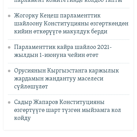
парламент комитетинде колдоо тапты
Жогорку Кеңеш парламенттик
шайлоону Конституцияны өзгөрткөндөн
кийин өткөрүүгө макулдук берди
Парламенттик кайра шайлоо 2021-
жылдын 1-июнуна чейин өтөт
Орусиянын Кыргызстанга каржылык
жардамын жандантуу маселеси
сүйлөшүлөт
Садыр Жапаров Конституцияны
өзгөртүүгө шарт түзгөн мыйзамга кол
койду