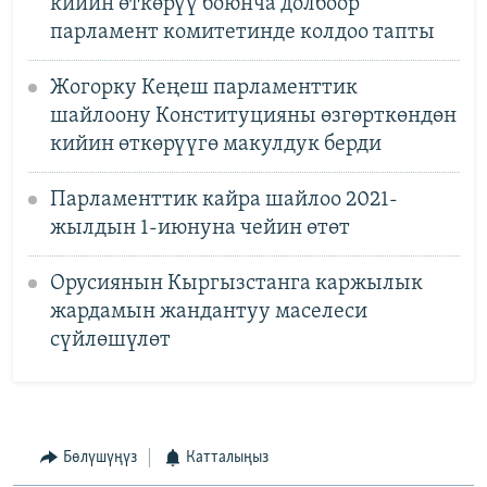
кийин өткөрүү боюнча долбоор
парламент комитетинде колдоо тапты
Жогорку Кеңеш парламенттик
шайлоону Конституцияны өзгөрткөндөн
кийин өткөрүүгө макулдук берди
Парламенттик кайра шайлоо 2021-
жылдын 1-июнуна чейин өтөт
Орусиянын Кыргызстанга каржылык
жардамын жандантуу маселеси
сүйлөшүлөт
Бөлүшүңүз
Катталыңыз