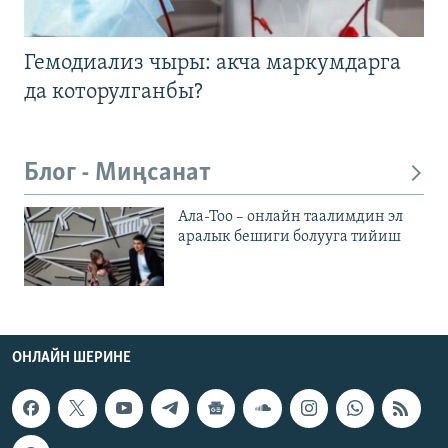
Гемодиализ чыры: акча маркумдарга
да которулганбы?
Блог - Миңсанат
Ала-Тоо – онлайн таалимдин эл
аралык бешиги болууга тийиш
ОНЛАЙН ШЕРИНЕ