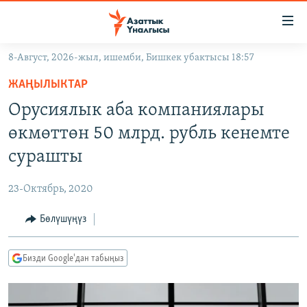
Линктер
Мазмунга
өтүңүз
8-Август, 2026-жыл, ишемби, Бишкек убактысы 18:57
Навигацияга
ЖАҢЫЛЫКТАР
өтүңүз
ЖАҢЫЛЫКТАР
КЫРГЫЗСТАН
Издөөгө
Орусиялык аба компаниялары
салыңыз
ДҮЙНӨ
КЫРГЫЗСТАН
өкмөттөн 50 млрд. рубль кенемте
УКРАИНА
САЯСАТ
ДҮЙНӨ
сурашты
АТАЙЫН ИЛИКТӨӨ
ЭКОНОМИКА
БОРБОР АЗИЯ
23-Октябрь, 2020
ТВ ПРОГРАММАЛАР
МАДАНИЯТ
Бөлүшүңүз
ПОДКАСТ
БҮГҮН АЗАТТЫКТА
ӨЗГӨЧӨ ПИКИР
ЭКСПЕРТТЕР ТАЛДАЙТ
Бизди Google'дан табыңыз
БИЗ ЖАНА ДҮЙНӨ
Русский
ДАНИСТЕ