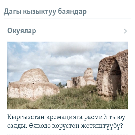
Дагы кызыктуу баяндар
Окуялар
Кыргызстан кремацияга расмий тыюу
салды. Өлкөдө көрүстөн жетиштүүбү?