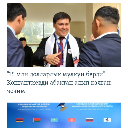
"15 млн долларлык мүлкүн берди".
Конгантиевди абактан алып калган
чечим