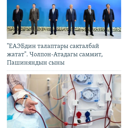
"ЕАЭБдин талаптары сакталбай
жатат". Чолпон-Атадагы саммит,
Пашиняндын сыны