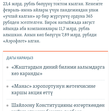
23,4 млрд. рубль бөлүүнү токтом кылган. Кенемте
февраль-июнь айлары үчүн пандемиядан улам
«учпай калган» ар бир жүргүнчү ордуна 365
рублден эсептелген. Бирок натыйжада август
айында аба компаниялары 11,7 млрд. рубль
алышкан. Анын көп бөлүгүн 7,89 млрд. рублди
«Аэрофлот» алган.
ДАГЫ КАРАҢЫЗ
«Жаштардын диний билими аалымдарга
көз каранды»
«Манас» аэропортунун жетекчисине
каршы акция өттү
Шайлоону Конституцияны өзгөрткөндөн