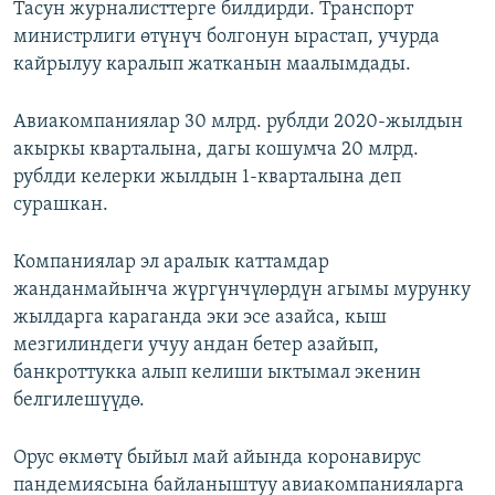
Тасун журналисттерге билдирди. Транспорт
министрлиги өтүнүч болгонун ырастап, учурда
кайрылуу каралып жатканын маалымдады.
Авиакомпаниялар 30 млрд. рублди 2020-жылдын
акыркы кварталына, дагы кошумча 20 млрд.
рублди келерки жылдын 1-кварталына деп
сурашкан.
Компаниялар эл аралык каттамдар
жанданмайынча жүргүнчүлөрдүн агымы мурунку
жылдарга караганда эки эсе азайса, кыш
мезгилиндеги учуу андан бетер азайып,
банкроттукка алып келиши ыктымал экенин
белгилешүүдө.
Орус өкмөтү быйыл май айында коронавирус
пандемиясына байланыштуу авиакомпанияларга