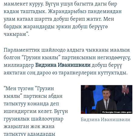
мамлекет куруу. Бүгүн ушул багытта дагы бир
кадам таштадык. Жарандарыбыз пандемиядан
улам катаал шартта добуш берип жатат. Мен
бардык жарандарды эркин добуш берүүгө
чакырам”.
Парламенттик шайлоодо алдыга чыкканы маалым
болгон “Грузин кыялы” партиясынын негиздөөчүсү,
миллиардер
Бидзина Иванишвили
добуш берүү
аяктаган соң дароо өз тарапкерлерин куттуктады.
“Мен түзгөн “Грузин
кыялы” партиясы абдан
татыктуу команда деп
ишендиргим келет. Бүгүн
грузиялык шайлоочулар
Бидзина Иванишвили
жаңылган жок жана
татыктуу адамдарды