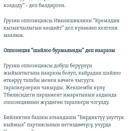
колдоду” - деп билдирген.
Грузин оппозициясы Иванишвилини “Кремлдин
кызыкчылыгын көздөйт” деп күнөөлөп келгени
маалым.
Оппозиция “шайлоо бурмаланды” деп нааразы
Грузин оппозициясы добуш берүүнүн
жыйынтыгына нааразы болуп, кайрадан шайлоо
өткөрүү талабы менен көчөгө чыгууга
тарапкерлерин чакырды. Жекшемби күнү
Тбилисидеги парламент имаратынын алдында
оппозициянын жүздөгөн тарапкери чогулду.
Бийликтин башкы атаандашы “Бирдиктүү улуттук
кыймыл” партиясынын негиздөөчүсү, учурда