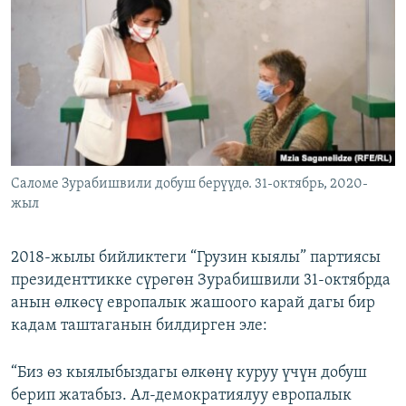
Cаломе Зурабишвили добуш берүүдө. 31-октябрь, 2020-
жыл
2018-жылы бийликтеги “Грузин кыялы” партиясы
президенттикке сүрөгөн Зурабишвили 31-октябрда
анын өлкөсү европалык жашоого карай дагы бир
кадам таштаганын билдирген эле:
“Биз өз кыялыбыздагы өлкөнү куруу үчүн добуш
берип жатабыз. Ал-демократиялуу европалык