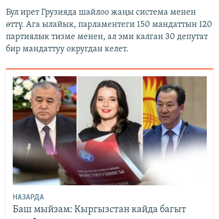
Бул ирет Грузияда шайлоо жаңы система менен
өттү. Ага ылайык, парламентеги 150 мандаттын 120
партиялык тизме менен, ал эми калган 30 депутат
бир мандаттуу округдан келет.
НАЗАРДА
Баш мыйзам: Кыргызстан кайда багыт