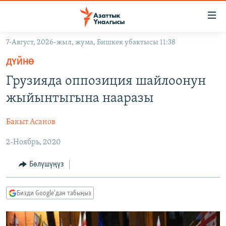
Линктер
Мазмунга
өтүңүз
7-Август, 2026-жыл, жума, Бишкек убактысы 11:38
Навигацияга
ЖАҢЫЛЫКТАР
өтүңүз
ДҮЙНӨ
КЫРГЫЗСТАН
Издөөгө
Грузияда оппозиция шайлоонун
салыңыз
ДҮЙНӨ
КЫРГЫЗСТАН
жыйынтыгына нааразы
УКРАИНА
САЯСАТ
ДҮЙНӨ
Бакыт Асанов
АТАЙЫН ИЛИКТӨӨ
ЭКОНОМИКА
БОРБОР АЗИЯ
2-Ноябрь, 2020
ТВ ПРОГРАММАЛАР
МАДАНИЯТ
ПОДКАСТ
БҮГҮН АЗАТТЫКТА
Бөлүшүңүз
ӨЗГӨЧӨ ПИКИР
ЭКСПЕРТТЕР ТАЛДАЙТ
Бизди Google'дан табыңыз
БИЗ ЖАНА ДҮЙНӨ
Русский
ДАНИСТЕ