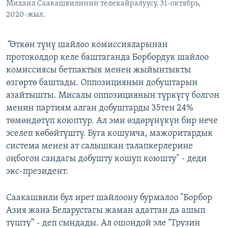
Михаил Саакашвилинин телекайралуусу. 31-октябрь,
2020-жыл.
“
Өткөн түнү шайлоо комиссияларынан
протоколдор келе баштаганда Борбордук шайлоо
комиссиясы бетпактык менен жыйынтыкты
өзгөртө баштады. Оппозициянын добуштарын
азайтышты. Мисалы оппозициянын түркүгү болгон
менин партиям алган добуштарды 35тен 24%
төмөндөтүп коюптур. Ал эми өздөрүнүкүн бир нече
эселеп көбөйтүштү. Буга кошумча, мажоритардык
система менен ат салышкан талапкерлерине
оңбогон сандагы добушту кошуп коюшту" - деди
экс-президент.
Саакашвили бул ирет шайлоону бурмалоо "Борбор
Азия жана Беларустагы жаман адаттан да ашып
түштү” - деп сындады. Ал ошондой эле “Грузин