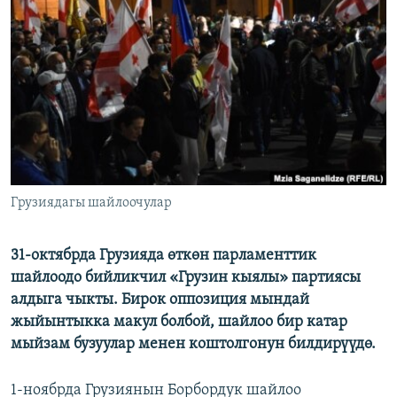
ОНЛАЙН ШЕРИНЕ
ЭЖЕ-СИҢДИЛЕР
АЗАТТЫК+
ЫҢГАЙСЫЗ СУРООЛОР
ЭЕ/АРнун бардык сайттары
Грузиядагы шайлоочулар
31-октябрда Грузияда өткөн парламенттик
шайлоодо бийликчил «Грузин кыялы» партиясы
алдыга чыкты. Бирок оппозиция мындай
жыйынтыкка макул болбой, шайлоо бир катар
мыйзам бузуулар менен коштолгонун билдирүүдө.
1-ноябрда Грузиянын Борбордук шайлоо