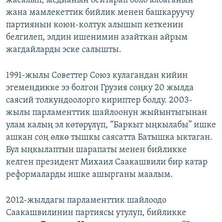
жасалып, медианын бейтарап боло албаганын
жана мамлекеттик бийлик менен башкаруучу
партиянын коюн-колтук алышып кеткенин
белгилеп, элдин ишенимин азайткан айрым
жагдайларды эске салышты.
1991-жылы Советтер Союз кулагандан кийин
эгемендикке ээ болгон Грузия соңку 20 жылда
саясий толкундоолорго кириптер болду. 2003-
жылы парламенттик шайлоонун жыйынтыгынан
улам калың эл көтөрүлүп, “Баркыт ыңкылабы” ишке
ашкан соң өлкө тышкы саясатта Батышка ыктаган.
Бул ыңкылаптын шарапаты менен бийликке
келген президент Михаил Саакашвили бир катар
реформаларды ишке ашырганы маалым.
2012-жылдагы парламенттик шайлоодо
Саакашвилинин партиясы утулуп, бийликке