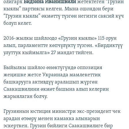
олигарх
Бидзина Иванишвили
жетектеген “Грузин
кыялы” партиясы келген. Мына ошондон бери
“Грузин кыялы” өкмөттү түзгөн негизги саясий күч
болуп келет.
2016-жылкы шайлоодо «Грузин кыялы» 115 орун
алып, парламентте көпчүлүктү түзгөн. «Бирдиктүү
улуттук кыймылга» 27 мандат тийген.
Быйылкы шайлоо өнөктүгүндө оппозиция
жеңишке жетсе Украинада мамлекеттик
башкарууга активдүү аралашып жүргөн
Саакашвилини өкмөт башына алып келерин
жарыялаган болчу.
Грузиянын юстиция министри экс-президент чек
арадан өтөөрү менен камакка алынарын
эскерткен. Грузин бийлиги Саакашвилиге бир