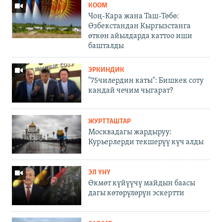
КООМ
Чоң-Кара жана Таш-Төбө:
Өзбекстандан Кыргызстанга
өткөн айылдарда каттоо иши
башталды
ЭРКИНДИК
"75чилердин каты": Бишкек соту
кандай чечим чыгарат?
ЖУРТТАШТАР
Москвадагы жардыруу:
Курьерлерди текшерүү күч алды
ЭЛ ҮНҮ
Өкмөт күйүүчү майдын баасы
дагы көтөрүлөрүн эскертти