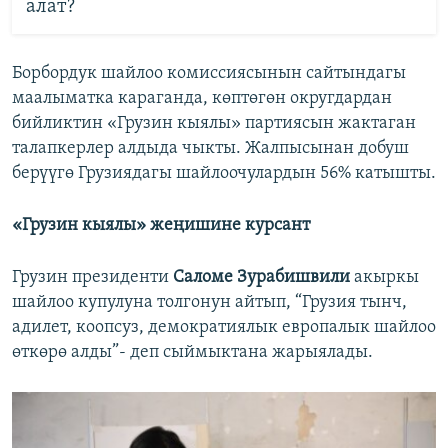
алат?
Борбордук шайлоо комиссиясынын сайтындагы
маалыматка караганда, көптөгөн округдардан
бийликтин «Грузин кыялы» партиясын жактаган
талапкерлер алдыда чыкты. Жалпысынан добуш
берүүгө Грузиядагы шайлоочулардын 56% катышты.
«Грузин кыялы» жеңишине курсант
Грузин президенти
Саломе Зурабишвили
акыркы
шайлоо купулуна толгонун айтып, “Грузия тынч,
адилет, коопсуз, демократиялык европалык шайлоо
өткөрө алды”- деп сыймыктана жарыялады.