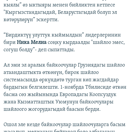
кыялы” өз ыктыяры менен бийликтен кетпесе
"Кыргызстандагыдай, Беларустагыдай болуп эл
көтөрүлөрүн” эскертти.
“Бирдиктүү улуттук кыймылдын” лидерлеринин
бири
Ника Мелиа
соңку кырдаалды "шайлоо эмес,
согуш болду”- деп сыпаттады.
Ал эми эл аралык байкоочулар Грузиядагы шайлоо
атаандаштыкта өткөнүн, бирок шайлоо
системасында өркүндөтө турган көп жагдайдар
бардыгын белгилешти. 1-ноябрда Тбилисиде өткөн
басма сөз жыйынында Европадагы Коопсуздук
жана Кызматташтык Уюмунун байкоочулары
шайлоого жогорудагыдай баасын берди.
Ошол эле кезде байкоочулар шайлоочуларга басым