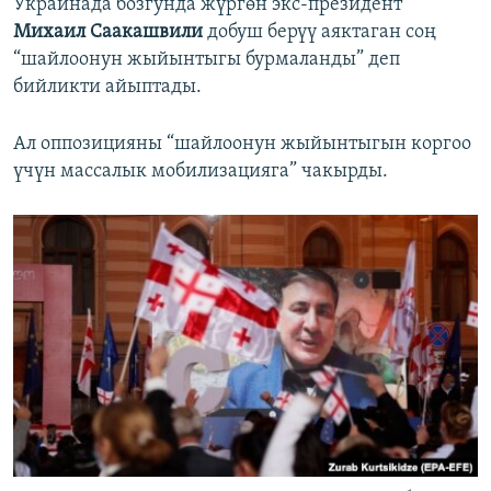
Украинада бозгунда жүргөн экс-президент
Михаил Саакашвили
добуш берүү аяктаган соң
“шайлоонун жыйынтыгы бурмаланды” деп
бийликти айыптады.
Ал оппозицияны “шайлоонун жыйынтыгын коргоо
үчүн массалык мобилизацияга” чакырды.