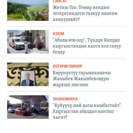
САЯСАТ
Жетим-Тоо: Темир кендин
тегерегиндеги талкуу эмнени
каңкуулайт?
КООМ
"Абалы өтө оор". Түндүк Кипрде
кыргызстандык кызга кол салуу
болду
ӨЗГӨЧӨ ПИКИР
Көрүнүктүү тарыхнаамачы
Жаныбек Жакыпбековдун
жаркын элесине
ЭКОНОМИКА
"Күйүүчү май дагы кымбаттайт".
Кыргызстан абалдан кантип
чыгат?