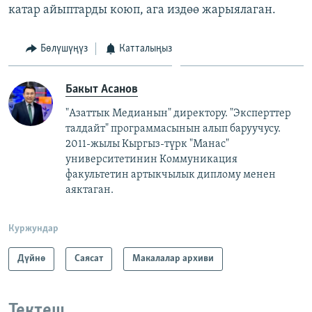
катар айыптарды коюп, ага издөө жарыялаган.
Бөлүшүңүз
Катталыңыз
Бакыт Асанов
"Азаттык Медианын" директору. "Эксперттер
талдайт" программасынын алып баруучусу.
2011-жылы Кыргыз-түрк "Манас"
университетинин Коммуникация
факультетин артыкчылык диплому менен
аяктаган.
Куржундар
Дүйнө
Саясат
Макалалар архиви
Тектеш