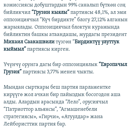
комиссиясы добуштардын 99% саналып бүткөн соң
бийликчил
“Грузин кыялы”
партиясы 48,1%, ал эми
оппозициячыл “Күч бирдикте” блогу 27,12% алганын
жарыялады. Оппозициячыл блоктун курамында
бийликтин башкы атаандашы, мурдагы президент
Михаил Саакашвили
түзгөн “
Бирдиктүү улуттук
кыймыл”
партиясы кирген.
Үчүнчү орунга дагы бир оппозициялык
“Европачыл
Грузия”
партиясы 3,77% менен чыкты.
Мындан сырткары беш партия парламентке
кирүүгө жол ачкан бир пайыздык босогодон аша
алды. Алардын арасында “Лело”, орусиячыл
“Патриоттор альянсы”, “Агмашенебели
стратегиясы», «Гирчи», «Атуулдар» жана
Лейбористтик партия бар.