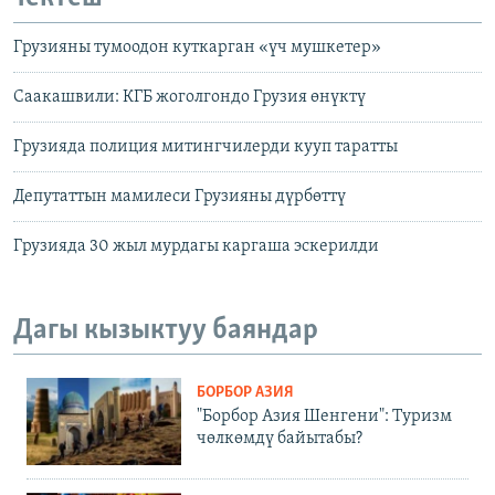
Грузияны тумоодон куткарган «үч мушкетер»
Саакашвили: КГБ жоголгондо Грузия өнүктү
Грузияда полиция митингчилерди кууп таратты
Депутаттын мамилеси Грузияны дүрбөттү
Грузияда 30 жыл мурдагы каргаша эскерилди
Дагы кызыктуу баяндар
БОРБОР АЗИЯ
"Борбор Азия Шенгени": Туризм
чөлкөмдү байытабы?