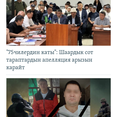
"75чилердин каты": Шаардык сот
тараптардын апелляция арызын
карайт