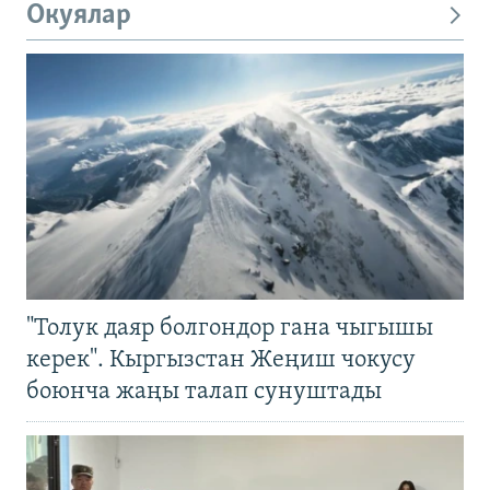
Окуялар
"Толук даяр болгондор гана чыгышы
керек". Кыргызстан Жеңиш чокусу
боюнча жаңы талап сунуштады