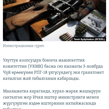
ОНЛАЙН ШЕРИНЕ
ЭЖЕ-СИҢДИЛЕР
АЗАТТЫК+
ЫҢГАЙСЫЗ СУРООЛОР
ЭЕ/АРнун бардык сайттары
Иллюстрациялык сүрөт.
Улуттук коопсуздук боюнча мамлекеттик
комитеттин (УКМК) басма сөз кызматы 3-ноябрда
Чүй өрөөнүнөн РПГ-18 үлгүсүндөгү эки гранатомет
катылган жай табылганын кабарлады.
Маалыматка караганда, курал-жарак жашыруун
сакталган жер Ички иштер министрлиги менен
жүргүзүлгөн издөө иштеринин натыйжасында