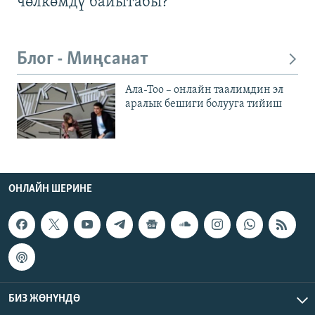
чөлкөмдү байытабы?
Блог - Миңсанат
Ала-Тоо – онлайн таалимдин эл
аралык бешиги болууга тийиш
ОНЛАЙН ШЕРИНЕ
БИЗ ЖӨНҮНДӨ