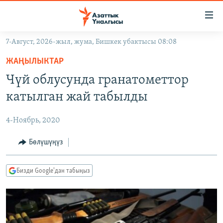
Линктер
Мазмунга
өтүңүз
7-Август, 2026-жыл, жума, Бишкек убактысы 08:08
Навигацияга
ЖАҢЫЛЫКТАР
өтүңүз
ЖАҢЫЛЫКТАР
КЫРГЫЗСТАН
Издөөгө
Чүй облусунда гранатометтор
салыңыз
ДҮЙНӨ
КЫРГЫЗСТАН
катылган жай табылды
УКРАИНА
САЯСАТ
ДҮЙНӨ
4-Ноябрь, 2020
АТАЙЫН ИЛИКТӨӨ
ЭКОНОМИКА
БОРБОР АЗИЯ
ТВ ПРОГРАММАЛАР
Бөлүшүңүз
МАДАНИЯТ
ПОДКАСТ
БҮГҮН АЗАТТЫКТА
Бизди Google'дан табыңыз
ӨЗГӨЧӨ ПИКИР
ЭКСПЕРТТЕР ТАЛДАЙТ
БИЗ ЖАНА ДҮЙНӨ
Русский
ДАНИСТЕ