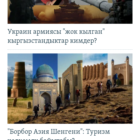
Украин армиясы "жок кылган"
кыргызстандыктар кимдер?
"Борбор Азия Шенгени": Туризм