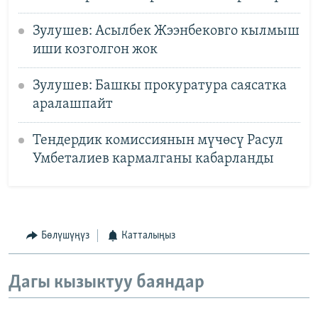
Зулушев: Асылбек Жээнбековго кылмыш
иши козголгон жок
Зулушев: Башкы прокуратура саясатка
аралашпайт
Тендердик комиссиянын мүчөсү Расул
Умбеталиев кармалганы кабарланды
Бөлүшүңүз
Катталыңыз
Дагы кызыктуу баяндар