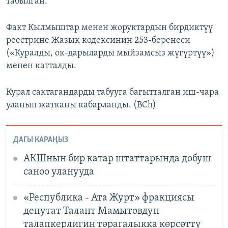
табылган.
Факт Кылмыштар менен жоруктардын бирдиктүү
реестрине Жазык кодексинин 253-беренеси
(«Куралды, ок-дарыларды мыйзамсыз жүгүртүү»)
менен катталды.
Курал сактагандарды табууга багытталган иш-чара
уланып жатканы кабарланды. (BCh)
ДАГЫ КАРАҢЫЗ
АКШнын бир катар штаттарында добуш
саноо уланууда
«Республика - Ата Журт» фракциясы
депутат Талант Мамытовдун
талапкерлигин төрагалыкка көрсөттү