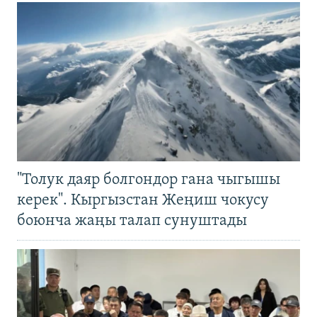
"Толук даяр болгондор гана чыгышы
керек". Кыргызстан Жеңиш чокусу
боюнча жаңы талап сунуштады