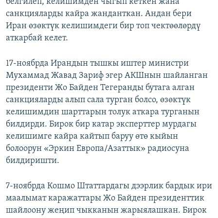
белгилеп, келишимден чыгып кеткен жана
санкцияларды кайра жанданткан. Андан бери
Иран өзөктүк келишимдеги бир топ чектөөлөрдү
аткарбай келет.
17-ноябрда Ирандын тышкы иштер министри
Мухаммад Жавад Зариф эгер АКШнын шайланган
президенти Жо Байден Тегеранды бутага алган
санкцияларды алып сала турган болсо, өзөктүк
келишимдин шарттарын толук аткара турганын
билдирди. Бирок бир катар эксперттер мурдагы
келишимге кайра кайтып баруу өтө кыйын
болоорун «Эркин Европа/Азаттык» радиосуна
билдиришти.
7-ноябрда Кошмо Штаттардагы дээрлик бардык ири
маалымат каражаттары Жо Байден президенттик
шайлоону жеңип чыкканын жарыялашкан. Бирок