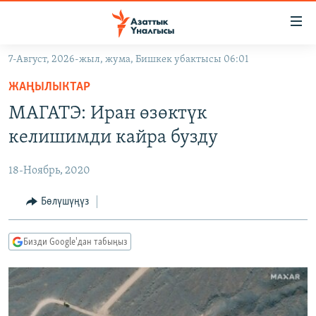
Линктер
Мазмунга
өтүңүз
7-Август, 2026-жыл, жума, Бишкек убактысы 06:01
Навигацияга
ЖАҢЫЛЫКТАР
өтүңүз
ЖАҢЫЛЫКТАР
КЫРГЫЗСТАН
Издөөгө
МАГАТЭ: Иран өзөктүк
салыңыз
ДҮЙНӨ
КЫРГЫЗСТАН
келишимди кайра бузду
УКРАИНА
САЯСАТ
ДҮЙНӨ
18-Ноябрь, 2020
АТАЙЫН ИЛИКТӨӨ
ЭКОНОМИКА
БОРБОР АЗИЯ
ТВ ПРОГРАММАЛАР
Бөлүшүңүз
МАДАНИЯТ
ПОДКАСТ
БҮГҮН АЗАТТЫКТА
Бизди Google'дан табыңыз
ӨЗГӨЧӨ ПИКИР
ЭКСПЕРТТЕР ТАЛДАЙТ
БИЗ ЖАНА ДҮЙНӨ
Русский
ДАНИСТЕ