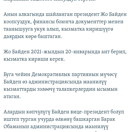
Анын алкагында шайланган президент Жо Байден
коопсуздук, финансы боюнча документтер менен
таанышууга укук алып, кызматка киришүүгө
даярдык көрө баштаган.
Жо Байден 2021-жылдын 20-январында ант берип,
кызматка кириши керек.
Буга чейин Демократиялык партиянын мүчөсү
Байден өз администрациясында маанилүү
кызматтарды ээлөөчү талапкерлердин ысымын
атаган.
Алардын көпчүлүгү Байден вице-президент болуп
иштеп турган учурда өлкөнү башкарган Барак
Обаманын администрациясында маанилүү