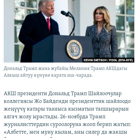
ОНЛАЙН ШЕРИНЕ
ЭЖЕ-СИҢДИЛЕР
АЗАТТЫК+
ЫҢГАЙСЫЗ СУРООЛОР
ЭЕ/АРнун бардык сайттары
Дональд Трамп жана жубайы Мелания Трамп АКШдагы
Алкыш айтуу күнүнө карата иш-чарада.
АКШ президенти Дональд Трамп Шайлоочулар
коллегиясы Жо Байденди президенттик шайлоодо
жеңүүчү катары тааныса кызматын тапшырарын
алгач жолу ырастады. 26-ноябрда Трамп
журналисттердин суроолоруна жооп берип жатып:
«Албетте, мен муну кылам, аны силер да жакшы