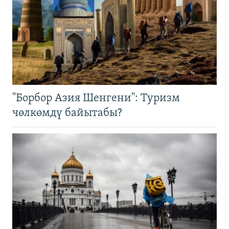
"Борбор Азия Шенгени": Туризм
чөлкөмдү байытабы?