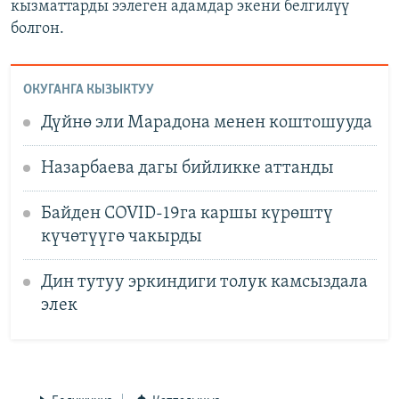
кызматтарды ээлеген адамдар экени белгилүү
болгон.
ОКУГАНГА КЫЗЫКТУУ
Дүйнө эли Марадона менен коштошууда
Назарбаева дагы бийликке аттанды
Байден COVID-19га каршы күрөштү
күчөтүүгө чакырды
Дин тутуу эркиндиги толук камсыздала
элек