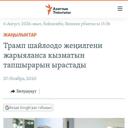
Линктер
Мазмунга
өтүңүз
6-Август, 2026-жыл, бейшемби, Бишкек убактысы 15:36
Навигацияга
ЖАҢЫЛЫКТАР
өтүңүз
ЖАҢЫЛЫКТАР
КЫРГЫЗСТАН
Издөөгө
Трамп шайлоодо жеңилгени
салыңыз
ДҮЙНӨ
КЫРГЫЗСТАН
жарыяланса кызматын
УКРАИНА
САЯСАТ
ДҮЙНӨ
тапшырарын ырастады
АТАЙЫН ИЛИКТӨӨ
ЭКОНОМИКА
БОРБОР АЗИЯ
27-Ноябрь, 2020
ТВ ПРОГРАММАЛАР
МАДАНИЯТ
Бөлүшүңүз
ПОДКАСТ
БҮГҮН АЗАТТЫКТА
ӨЗГӨЧӨ ПИКИР
ЭКСПЕРТТЕР ТАЛДАЙТ
Бизди Google'дан табыңыз
БИЗ ЖАНА ДҮЙНӨ
Русский
ДАНИСТЕ