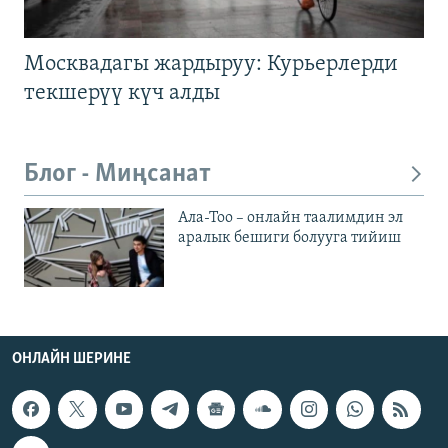
Москвадагы жардыруу: Курьерлерди
текшерүү күч алды
Блог - Миңсанат
Ала-Тоо – онлайн таалимдин эл
аралык бешиги болууга тийиш
ОНЛАЙН ШЕРИНЕ