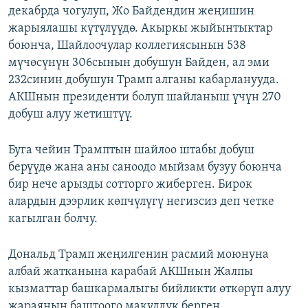
декабрда чогулуп, Жо Байдендин жеңишин
жарыялашы күтүлүүдө. Акыркы жыйынтыктар
боюнча, Шайлоочулар коллегиясынын 538
мүчөсүнүн 306сынын добушун Байден, ал эми
232синин добушун Трамп алганы кабарланууда.
АКШнын президенти болуп шайланыш үчүн 270
добуш алуу жетиштүү.
Буга чейин Трамптын шайлоо штабы добуш
берүүдө жана аны саноодо мыйзам бузуу боюнча
бир нече арызды сотторго жиберген. Бирок
алардын дээрлик көпчүлүгү негизсиз деп четке
кагылган болчу.
Дональд Трамп жеңилгенин расмий моюнуна
албай жатканына карабай АКШнын Жалпы
кызматтар башкармалыгы бийликти өткөрүп алуу
жараянын баштоого макулдук берген.