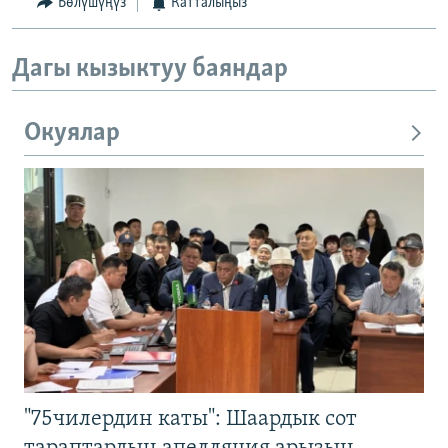
Бөлүшүңүз
Катталыңыз
Дагы кызыктуу баяндар
Окуялар
"75чилердин каты": Шаардык сот