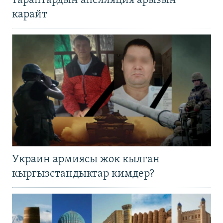
тараптардын апелляция арызын
карайт
Украин армиясы жок кылган
кыргызстандыктар кимдер?