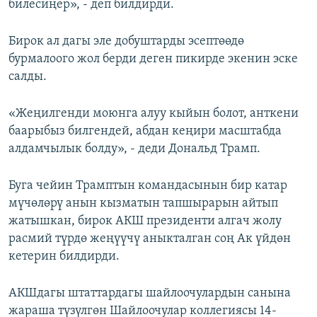
билесиңер», - деп билдирди.
Бирок ал дагы эле добуштарды эсептөөдө
бурмалоого жол берди деген пикирде экенин эске
салды.
«Жеңилгенди моюнга алуу кыйын болот, анткени
баарыбыз билгендей, абдан кеңири масштабда
алдамчылык болду», - деди Дональд Трамп.
Буга чейин Трамптын командасынын бир катар
мүчөлөрү анын кызматын тапшырарын айтып
жатышкан, бирок АКШ президенти алгач жолу
расмий түрдө жеңүүчү аныкталган соң Ак үйдөн
кетерин билдирди.
АКШдагы штаттардагы шайлоочулардын санына
жараша түзүлгөн Шайлоочулар коллегиясы 14-