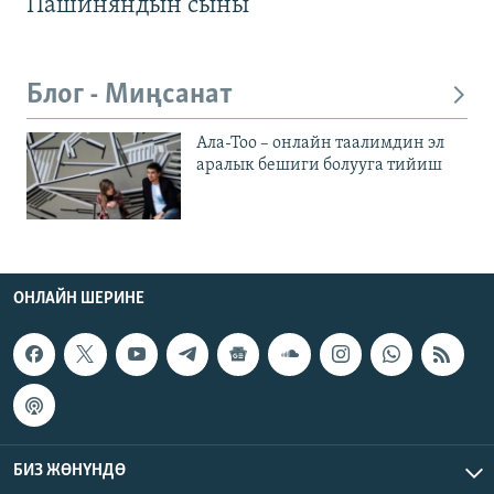
Пашиняндын сыны
Блог - Миңсанат
Ала-Тоо – онлайн таалимдин эл
аралык бешиги болууга тийиш
ОНЛАЙН ШЕРИНЕ
БИЗ ЖӨНҮНДӨ