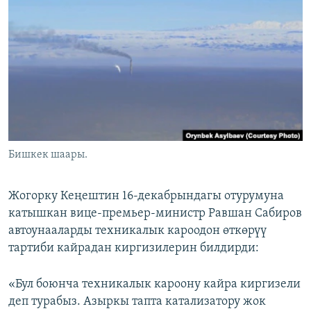
ОНЛАЙН ШЕРИНЕ
ЭЖЕ-СИҢДИЛЕР
АЗАТТЫК+
ЫҢГАЙСЫЗ СУРООЛОР
ЭЕ/АРнун бардык сайттары
Бишкек шаары.
Жогорку Кеңештин 16-декабрындагы отурумуна
катышкан вице-премьер-министр Равшан Сабиров
автоунааларды техникалык кароодон өткөрүү
тартиби кайрадан киргизилерин билдирди:
«Бул боюнча техникалык кароону кайра киргизели
деп турабыз. Азыркы тапта катализатору жок