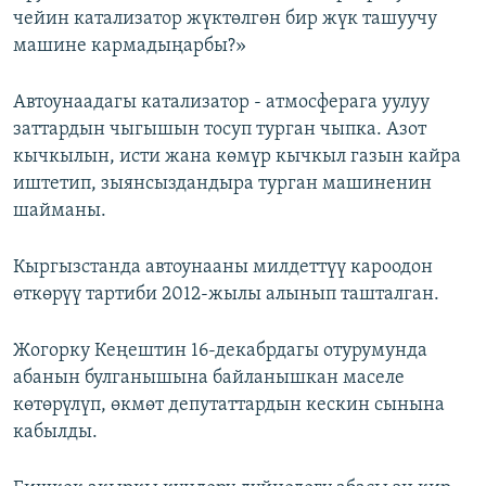
чейин катализатор жүктөлгөн бир жүк ташуучу
машине кармадыңарбы?»
Автоунаадагы катализатор - атмосферага уулуу
заттардын чыгышын тосуп турган чыпка. Азот
кычкылын, исти жана көмүр кычкыл газын кайра
иштетип, зыянсыздандыра турган машиненин
шайманы.
Кыргызстанда автоунааны милдеттүү кароодон
өткөрүү тартиби 2012-жылы алынып ташталган.
Жогорку Кеңештин 16-декабрдагы отурумунда
абанын булганышына байланышкан маселе
көтөрүлүп, өкмөт депутаттардын кескин сынына
кабылды.