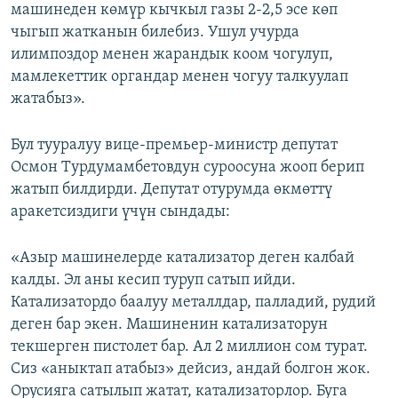
машинеден көмүр кычкыл газы 2-2,5 эсе көп
чыгып жатканын билебиз. Ушул учурда
илимпоздор менен жарандык коом чогулуп,
мамлекеттик органдар менен чогуу талкуулап
жатабыз».
Бул тууралуу вице-премьер-министр депутат
Осмон Турдумамбетовдун суроосуна жооп берип
жатып билдирди. Депутат отурумда өкмөттү
аракетсиздиги үчүн сындады:
«Азыр машинелерде катализатор деген калбай
калды. Эл аны кесип туруп сатып ийди.
Катализатордо баалуу металлдар, палладий, рудий
деген бар экен. Машиненин катализаторун
текшерген пистолет бар. Ал 2 миллион сом турат.
Сиз «аныктап атабыз» дейсиз, андай болгон жок.
Орусияга сатылып жатат, катализаторлор. Буга