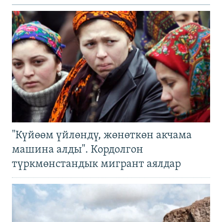
"Күйөөм үйлөндү, жөнөткөн акчама
машина алды". Кордолгон
түркмөнстандык мигрант аялдар