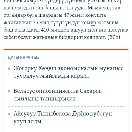
Бишкек акыркы күндөрү дүйнөдөгү абасы эң кир
шаарлардын сап башына чыгууда. Мамлекеттик
органдар буга шаардагы 47 жаңы конушта
жайгашкан 75 миң түтүн үйдүн көмүр жагышы,
баш калаадагы 410 миңден ашуун менчик автоунаа
себеп болуп жатканын билдирип келишет. (BCh)
ДАГЫ КАРАҢЫЗ
Жогорку Кеңеш экономикалык мунапыс
тууралуу мыйзамды карайт
Беларус оппозициясына Сахаров
сыйлыгы тапшырылат
Айсулуу Тыныбекова Дүйнө кубогун
утуп алды