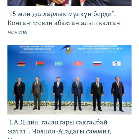
"15 млн долларлык мүлкүн берди".
Конгантиевди абактан алып калган
чечим
"ЕАЭБдин талаптары сакталбай
жатат". Чолпон-Атадагы саммит,