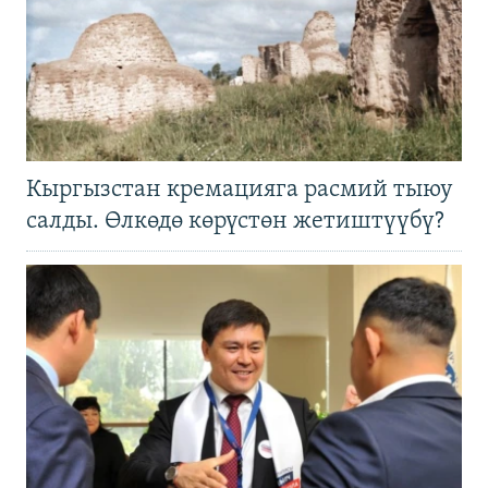
Кыргызстан кремацияга расмий тыюу
салды. Өлкөдө көрүстөн жетиштүүбү?