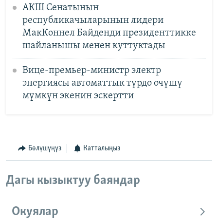
АКШ Сенатынын
республикачыларынын лидери
МакКоннел Байденди президенттикке
шайланышы менен куттуктады
Вице-премьер-министр электр
энергиясы автоматтык түрдө өчүшү
мүмкүн экенин эскертти
Бөлүшүңүз
Катталыңыз
Дагы кызыктуу баяндар
Окуялар