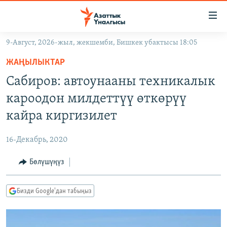
Линктер
Мазмунга
өтүңүз
9-Август, 2026-жыл, жекшемби, Бишкек убактысы 18:05
Навигацияга
ЖАҢЫЛЫКТАР
өтүңүз
ЖАҢЫЛЫКТАР
КЫРГЫЗСТАН
Издөөгө
Сабиров: автоунааны техникалык
салыңыз
ДҮЙНӨ
КЫРГЫЗСТАН
кароодон милдеттүү өткөрүү
УКРАИНА
САЯСАТ
ДҮЙНӨ
кайра киргизилет
АТАЙЫН ИЛИКТӨӨ
ЭКОНОМИКА
БОРБОР АЗИЯ
16-Декабрь, 2020
ТВ ПРОГРАММАЛАР
МАДАНИЯТ
Бөлүшүңүз
ПОДКАСТ
БҮГҮН АЗАТТЫКТА
ӨЗГӨЧӨ ПИКИР
ЭКСПЕРТТЕР ТАЛДАЙТ
Бизди Google'дан табыңыз
БИЗ ЖАНА ДҮЙНӨ
Русский
ДАНИСТЕ