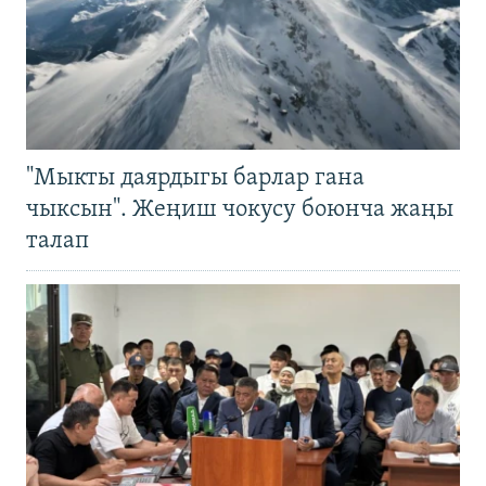
"Мыкты даярдыгы барлар гана
чыксын". Жеңиш чокусу боюнча жаңы
талап