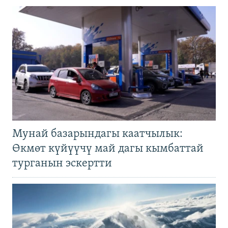
Мунай базарындагы каатчылык:
Өкмөт күйүүчү май дагы кымбаттай
турганын эскертти