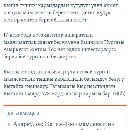
кенин тышкы карыздардан кутулуш үчүн өкмөт
кошуна мамлекетке берет экен» деген күдүк
кептер көптөн бери айтылып келет.
17-декабрда президентик аппараттын
маалыматтык саясат бөлүмүнүн башчысы Нургазы
Анаркулов Жетим-Тоо чет элдик инвесторлорго
берилбей турганын билдирген.
Кыргызстандын насыялар үчүн төлөй турган
мамлекеттик тышкы карызынын басымдуу бөлүгү
Кытайга тиешелүү. Тагыраагы Кыргызстандын
Кытайга 1 млрд. 778 млрд. доллар карызы бар. (BCh)
ДАГЫ КАРАҢЫЗ
Анаркулов: Жетим-Тоо - мамлекеттин