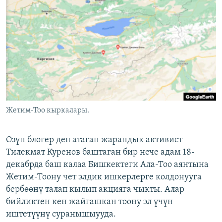
ОНЛАЙН ШЕРИНЕ
ЭЖЕ-СИҢДИЛЕР
АЗАТТЫК+
ЫҢГАЙСЫЗ СУРООЛОР
ЭЕ/АРнун бардык сайттары
Жетим-Тоо кыркалары.
Өзүн блогер деп атаган жарандык активист
Тилекмат Куренов баштаган бир нече адам 18-
декабрда баш калаа Бишкектеги Ала-Тоо аянтына
Жетим-Тоону чет элдик ишкерлерге колдонууга
бербөөнү талап кылып акцияга чыкты. Алар
бийликтен кен жайгашкан тоону эл үчүн
иштетүүнү суранышыууда.