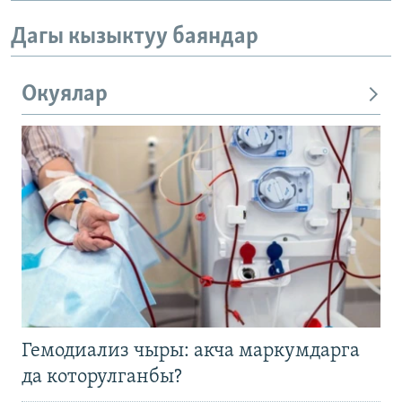
Дагы кызыктуу баяндар
Окуялар
Гемодиализ чыры: акча маркумдарга
да которулганбы?