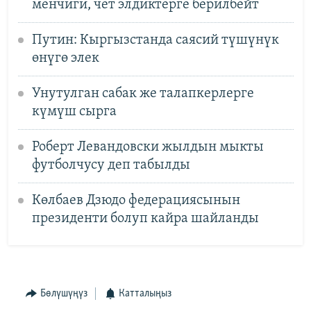
менчиги, чет элдиктерге берилбейт
Путин: Кыргызстанда саясий түшүнүк
өнүгө элек
Унутулган сабак же талапкерлерге
күмүш сырга
Роберт Левандовски жылдын мыкты
футболчусу деп табылды
Көлбаев Дзюдо федерациясынын
президенти болуп кайра шайланды
Бөлүшүңүз
Катталыңыз