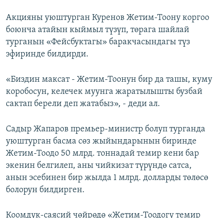
Акцияны уюштурган Куренов Жетим-Тоону коргоо
боюнча атайын кыймыл түзүп, төрага шайлай
турганын «Фейсбуктагы» баракчасындагы түз
эфиринде билдирди.
«Биздин максат - Жетим-Тоонун бир да ташы, куму
коробосун, келечек муунга жаратылышты бузбай
сактап берели деп жатабыз», - деди ал.
Садыр Жапаров премьер-министр болуп турганда
уюштурган басма сөз жыйындарынын биринде
Жетим-Тоодо 50 млрд. тоннадай темир кени бар
экенин белгилеп, аны чийкизат түрүндө сатса,
анын эсебинен бир жылда 1 млрд. долларды төлөсө
болорун билдирген.
Коомдук-саясий чөйрөдө «Жетим-Тоодогу темир