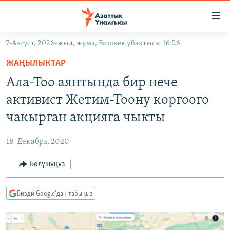
Линктер
Мазмунга
өтүңүз
7-Август, 2026-жыл, жума, Бишкек убактысы 16:26
Навигацияга
ЖАҢЫЛЫКТАР
өтүңүз
ЖАҢЫЛЫКТАР
КЫРГЫЗСТАН
Издөөгө
Ала-Тоо аянтында бир нече
салыңыз
ДҮЙНӨ
КЫРГЫЗСТАН
активист Жетим-Тоону коргоого
УКРАИНА
САЯСАТ
ДҮЙНӨ
чакырган акцияга чыкты
АТАЙЫН ИЛИКТӨӨ
ЭКОНОМИКА
БОРБОР АЗИЯ
18-Декабрь, 2020
ТВ ПРОГРАММАЛАР
МАДАНИЯТ
Бөлүшүңүз
ПОДКАСТ
БҮГҮН АЗАТТЫКТА
ӨЗГӨЧӨ ПИКИР
ЭКСПЕРТТЕР ТАЛДАЙТ
Бизди Google'дан табыңыз
БИЗ ЖАНА ДҮЙНӨ
Русский
ДАНИСТЕ