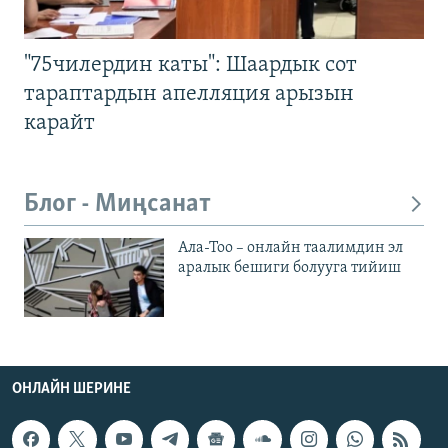
"75чилердин каты": Шаардык сот
тараптардын апелляция арызын
карайт
Блог - Миңсанат
Ала-Тоо – онлайн таалимдин эл
аралык бешиги болууга тийиш
ОНЛАЙН ШЕРИНЕ