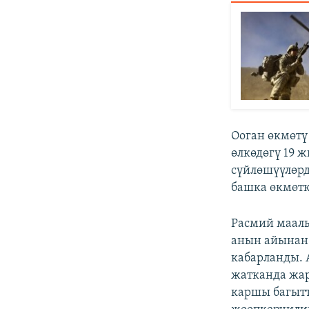
Ооган өкмөтү
өлкөдөгү 19 
сүйлөшүүлөрд
башка өкмөтк
Расмий маалы
анын айынан 
кабарланды. 
жатканда жар
каршы багытт