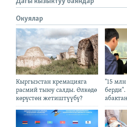
Дагы кызыктуу баяндар
Окуялар
Кыргызстан кремацияга
"15 мл
расмий тыюу салды. Өлкөдө
берди"
көрүстөн жетиштүүбү?
абакта