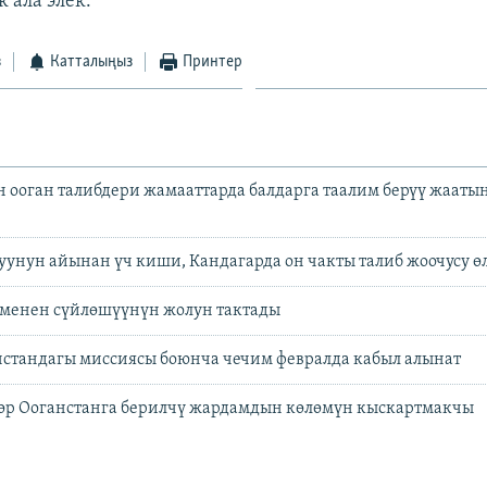
 ала элек.
з
Катталыңыз
Принтер
ооган талибдери жамааттарда балдарга таалим берүү жааты
луунун айынан үч киши, Кандагарда он чакты талиб жоочусу ө
р менен сүйлөшүүнүн жолун тактады
стандагы миссиясы боюнча чечим февралда кабыл алынат
өр Ооганстанга берилчү жардамдын көлөмүн кыскартмакчы