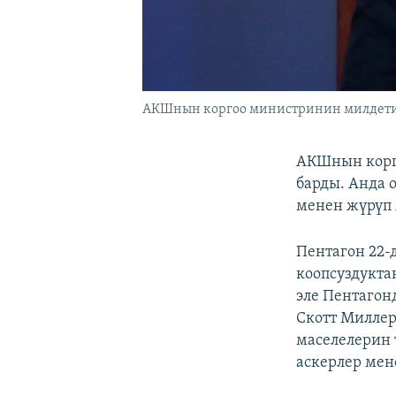
АКШнын коргоо министринин милдетин
АКШнын корг
барды. Анда 
менен жүрүп 
Пентагон 22-
коопсуздукта
эле Пентаго
Скотт Миллер
маселелерин 
аскерлер мен