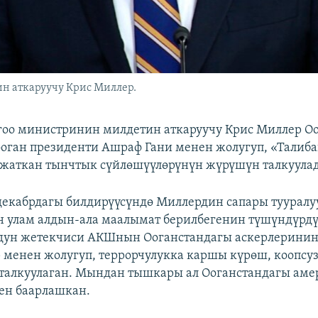
 аткаруучу Крис Миллер.
оо министринин милдетин аткаруучу Крис Миллер Оо
ооган президенти Ашраф Гани менен жолугуп, «Тали
жаткан тынчтык сүйлөшүүлөрүнүн жүрүшүн талкуула
декабрдагы билдирүүсүндө Миллердин сапары тууралу
н улам алдын-ала маалымат берилбегенин түшүндүрд
ндун жетекчиси АКШнын Ооганстандагы аскерлерини
 менен жолугуп, террорчулукка каршы күрөш, коопсу
талкуулаган. Мындан тышкары ал Ооганстандагы ам
ен баарлашкан.