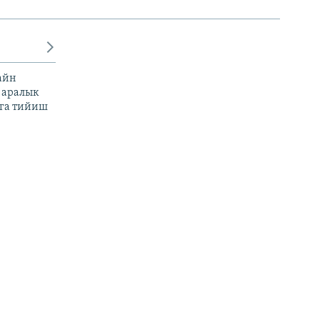
айн
 аралык
га тийиш