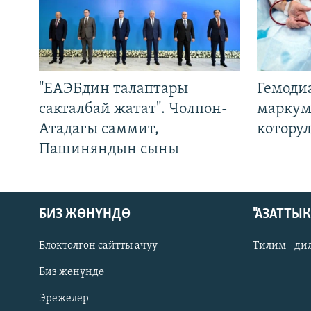
"ЕАЭБдин талаптары
Гемоди
сакталбай жатат". Чолпон-
маркум
Атадагы саммит,
котору
Пашиняндын сыны
БИЗ ЖӨНҮНДӨ
"АЗАТТЫ
Блоктолгон сайтты ачуу
Тилим - ди
Биз жөнүндө
Русский
Эрежелер