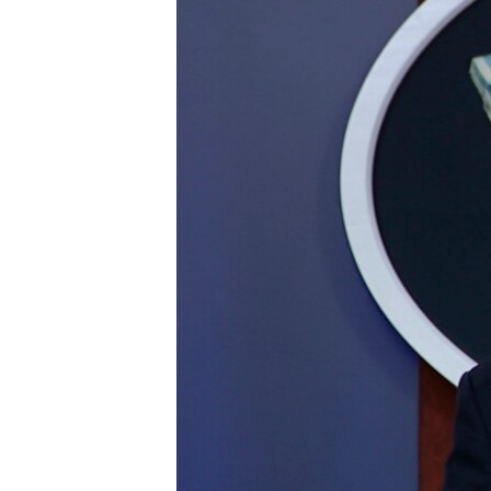
ЭЖЕ-СИҢДИЛЕР
АЗАТТЫК+
ЫҢГАЙСЫЗ СУРООЛОР