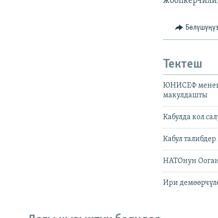
жоопкерчилик
Бөлүшүңү
Тектеш
ЮНИСЕФ менен 
макулдашты
Кабулда кол са
Кабул талибде
НАТОнун Ооган
Ири демөөрчүл