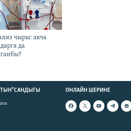
ализ чыры: акча
дарга да
лганбы?
КТЫН" САНДЫГЫ
ОНЛАЙН ШЕРИНЕ
лим