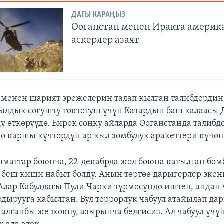
ДАГЫ КАРАҢЫЗ
Ооганстан менен Иракта амери
аскерлер азаят
 менен шарият эрежелерин талап кылган талибдерд
жылдык согушту токтотуш үчүн Катардын баш калаасы 
ү өткөрүүдө. Бирок соңку айларда Ооганстанда талиб
ө каршы күчтөрдүн ар кыл зомбулук аракеттери күчөп
маттар боюнча, 22-декабрда жол боюна катылган бо
беш киши набыт болду. Анын төртөө дарыгерлер экен
Алар Кабулдагы Пули Чарки түрмөсүндө иштеп, андан
дырууга кабылган. Бул террорлук чабуул атайылап да
алганбы же жокпу, азырынча белгисиз. Ал чабуул үчүн