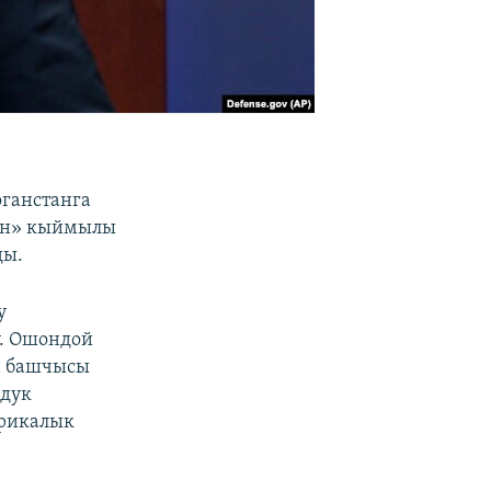
ганстанга
бан» кыймылы
ды.
у
ү. Ошондой
н башчысы
здук
ерикалык