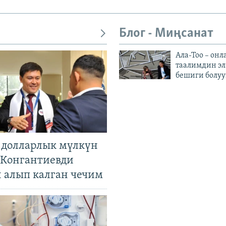
Блог - Миңсанат
Ала-Тоо – онл
таалимдин эл
бешиги болуу
н долларлык мүлкүн
. Конгантиевди
н алып калган чечим