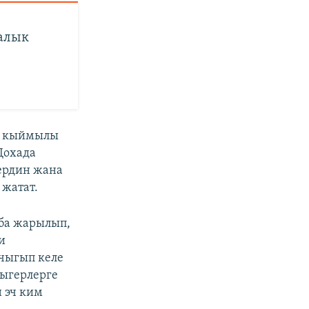
калык
ин кыймылы
Дохада
дердин жана
 жатат.
мба жарылып,
и
 чыгып келе
рыгерлерге
 эч ким