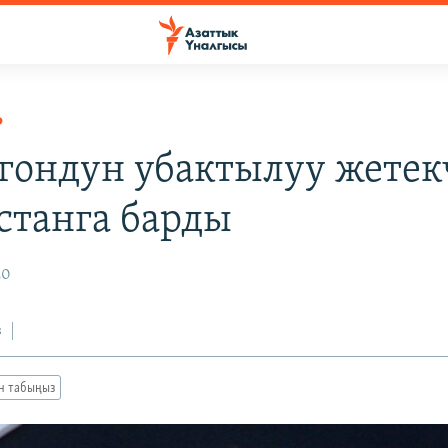
Р
гондун убактылуу жетек
станга барды
20
з
ан табыңыз