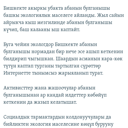
Бишкекте акыркы убакта абанын булганышы
башкы экологиялык маселеге айланды. Жыл сайын
айрыкча кыш мезгилинде абанын булганышы
күчөп, баш калааны ыш каптайт.
Буга чейин экологдор Бишкекте абанын
булганышы нормадан бир нече эсе ашып кеткенин
билдирип чыгышкан. Шаардын асманын кара-көк
түтүн каптап турганы тартылган сүрөттөр
Интернетте тынымсыз жарыяланып турат.
Активисттер жана жашоочулар абанын
булганышынан ар кандай илдеттер көбөйүп
кеткенин да жазып келатышат.
Социалдык тармактардын колдонуучулары да
бийликтен экология маселесине көңүл бурууну