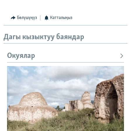
Бөлүшүңүз
Катталыңыз
Дагы кызыктуу баяндар
Окуялар