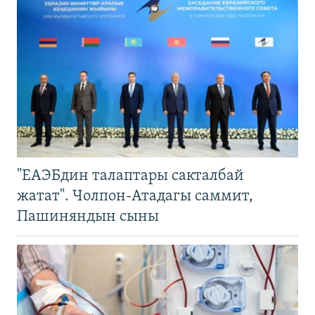
"ЕАЭБдин талаптары сакталбай
жатат". Чолпон-Атадагы саммит,
Пашиняндын сыны