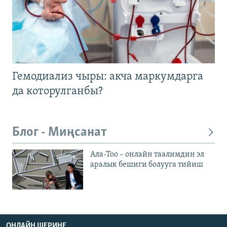
Гемодиализ чыры: акча маркумдарга
да которулганбы?
Блог - Миңсанат
Ала-Тоо – онлайн таалимдин эл
аралык бешиги болууга тийиш
ОНЛАЙН ШЕРИНЕ