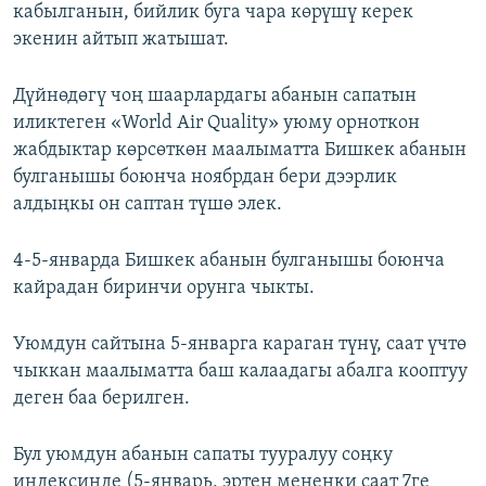
кабылганын, бийлик буга чара көрүшү керек
экенин айтып жатышат.
Дүйнөдөгү чоң шаарлардагы абанын сапатын
иликтеген «World Air Quality» уюму орноткон
жабдыктар көрсөткөн маалыматта Бишкек абанын
булганышы боюнча ноябрдан бери дээрлик
алдыңкы он саптан түшө элек.
4-5-январда Бишкек абанын булганышы боюнча
кайрадан биринчи орунга чыкты.
Уюмдун сайтына 5-январга караган түнү, саат үчтө
чыккан маалыматта баш калаадагы абалга кооптуу
деген баа берилген.
Бул уюмдун абанын сапаты тууралуу соңку
индексинде (5-январь, эртең мененки саат 7ге