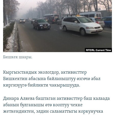
ОНЛАЙН ШЕРИНЕ
ЭЖЕ-СИҢДИЛЕР
АЗАТТЫК+
ЫҢГАЙСЫЗ СУРООЛОР
ЭЕ/АРнун бардык сайттары
Бишкек шаары.
Кыргызстандык экологдор, активисттер
Бишкектин абасына байланыштуу өзгөчө абал
киргизүүгө бийликти чакырышууда.
Динара Аляева баштаган активисттер баш калаада
абанын булганышы өтө кооптуу чекке
жеткендиктен, элдин саламаттыгы коркунучка