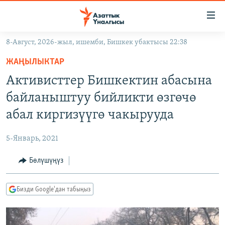
Линктер
Мазмунга
өтүңүз
8-Август, 2026-жыл, ишемби, Бишкек убактысы 22:38
Навигацияга
ЖАҢЫЛЫКТАР
өтүңүз
ЖАҢЫЛЫКТАР
КЫРГЫЗСТАН
Издөөгө
Активисттер Бишкектин абасына
салыңыз
ДҮЙНӨ
КЫРГЫЗСТАН
байланыштуу бийликти өзгөчө
УКРАИНА
САЯСАТ
ДҮЙНӨ
абал киргизүүгө чакырууда
АТАЙЫН ИЛИКТӨӨ
ЭКОНОМИКА
БОРБОР АЗИЯ
5-Январь, 2021
ТВ ПРОГРАММАЛАР
МАДАНИЯТ
Бөлүшүңүз
ПОДКАСТ
БҮГҮН АЗАТТЫКТА
ӨЗГӨЧӨ ПИКИР
ЭКСПЕРТТЕР ТАЛДАЙТ
Бизди Google'дан табыңыз
БИЗ ЖАНА ДҮЙНӨ
Русский
ДАНИСТЕ