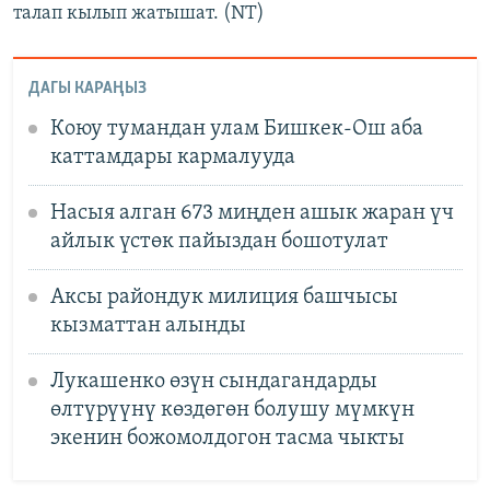
талап кылып жатышат. (NT)
ДАГЫ КАРАҢЫЗ
Коюу тумандан улам Бишкек-Ош аба
каттамдары кармалууда
Насыя алган 673 миңден ашык жаран үч
айлык үстөк пайыздан бошотулат
Аксы райондук милиция башчысы
кызматтан алынды
Лукашенко өзүн сындагандарды
өлтүрүүнү көздөгөн болушу мүмкүн
экенин божомолдогон тасма чыкты