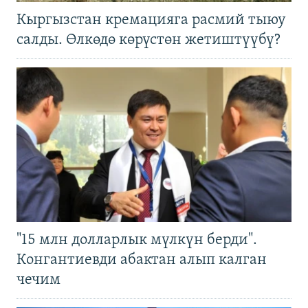
Кыргызстан кремацияга расмий тыюу
салды. Өлкөдө көрүстөн жетиштүүбү?
"15 млн долларлык мүлкүн берди".
Конгантиевди абактан алып калган
чечим