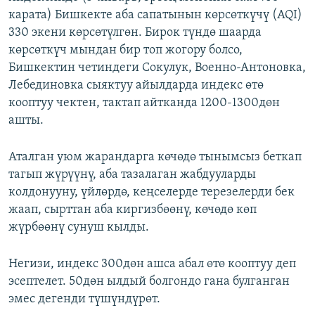
карата) Бишкекте аба сапатынын көрсөткүчү (AQI)
330 экени көрсөтүлгөн. Бирок түндө шаарда
көрсөткүч мындан бир топ жогору болсо,
Бишкектин четиндеги Сокулук, Военно-Антоновка,
Лебединовка сыяктуу айылдарда индекс өтө
кооптуу чектен, тактап айтканда 1200-1300дөн
ашты.
Аталган уюм жарандарга көчөдө тынымсыз беткап
тагып жүрүүнү, аба тазалаган жабдууларды
колдонууну, үйлөрдө, кеңселерде терезелерди бек
жаап, сырттан аба киргизбөөнү, көчөдө көп
жүрбөөнү сунуш кылды.
Негизи, индекс 300дөн ашса абал өтө кооптуу деп
эсептелет. 50дөн ылдый болгондо гана булганган
эмес дегенди түшүндүрөт.