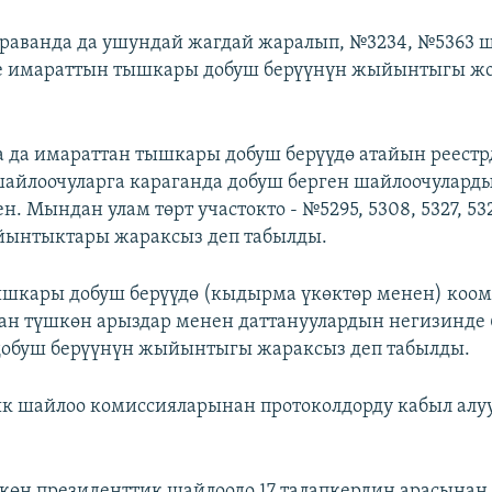
раванда да ушундай жагдай жаралып, №3234, №5363 
е имараттын тышкары добуш берүүнүн жыйынтыгы ж
да имараттан тышкары добуш берүүдө атайын реестр
шайлоочуларга караганда добуш берген шайлоочулард
н. Мындан улам төрт участокто - №5295, 5308, 5327, 5
йынтыктары жараксыз деп табылды.
шкары добуш берүүдө (кыдырма үкөктөр менен) коо
ан түшкөн арыздар менен даттануулардын негизинде 
добуш берүүнүн жыйынтыгы жараксыз деп табылды.
к шайлоо комиссияларынан протоколдорду кабыл алу
ткөн президенттик шайлоодо 17 талапкердин арасынан