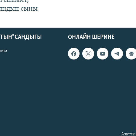
ы саммит,
яндын сыны
КТЫН" САНДЫГЫ
ОНЛАЙН ШЕРИНЕ
лим
Азатты