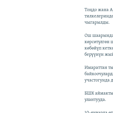
Тоңдо жана А
тилкелеринд
чыгарылды.
Ош шаарында 
көрсөтүлгөн 
көбөйүп кетке
берүүнүн жы
Имараттан ты
байкоочулард
участогунда 
БШК аймакты
улантууда.
10-январда ө