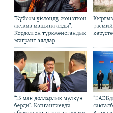
"Күйөөм үйлөндү, жөнөткөн
Кыргыз
акчама машина алды".
расмий
Кордолгон түркмөнстандык
көрүст
мигрант аялдар
"15 млн долларлык мүлкүн
"ЕАЭБд
берди". Конгантиевди
сакталб