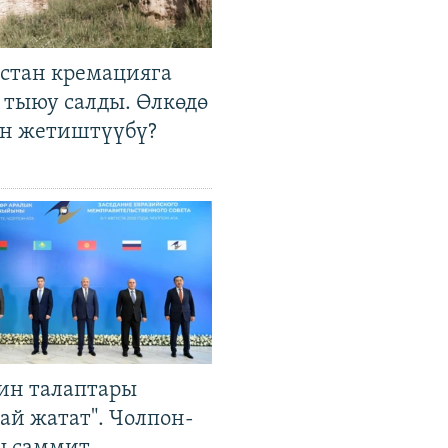
стан кремацияга
 тыюу салды. Өлкөдө
өн жетиштүүбү?
ин талаптары
ай жатат". Чолпон-