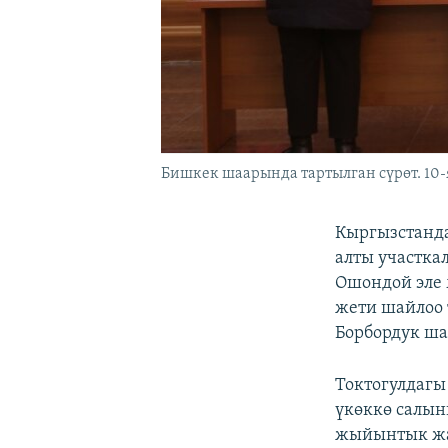
Бишкек шаарында тартылган сүрөт. 10-
Кыргызстанда
алты участк
Ошондой эле
жети шайлоо
Борбордук ша
Токтогулдагы
үкөккө салын
жыйынтык жа