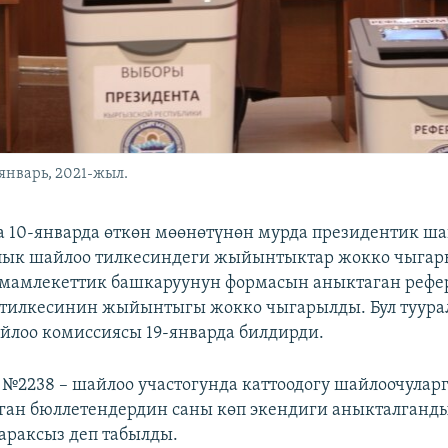
январь, 2021-жыл.
 10-январда өткөн мөөнөтүнөн мурда президентик ш
алык шайлоо тилкесиндеги жыйынтыктар жокко чыгар
 мамлекеттик башкаруунун формасын аныктаган реф
 тилкесинин жыйынтыгы жокко чыгарылды. Бул туура
йлоо комиссиясы 19-январда билдирди.
 №2238 – шайлоо участогунда каттоодогу шайлоочулар
ган бюллетендердин саны көп экендиги аныкталганд
раксыз деп табылды.