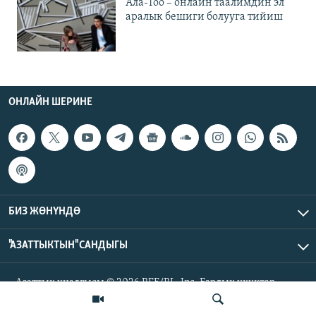
Ала-Тоо – онлайн таалимдин эл
аралык бешиги болууга тийиш
ОНЛАЙН ШЕРИНЕ
БИЗ ЖӨНҮНДӨ
"АЗАТТЫКТЫН" САНДЫГЫ
Азаттык үналгысы © 2026 RFE/RL, Inc. Бардык укуктар
корголгон.