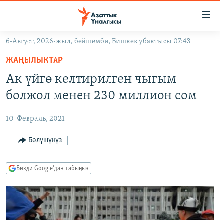
Линктер
Мазмунга
өтүңүз
6-Август, 2026-жыл, бейшемби, Бишкек убактысы 07:43
Навигацияга
ЖАҢЫЛЫКТАР
өтүңүз
ЖАҢЫЛЫКТАР
КЫРГЫЗСТАН
Издөөгө
Ак үйгө келтирилген чыгым
салыңыз
ДҮЙНӨ
КЫРГЫЗСТАН
болжол менен 230 миллион сом
УКРАИНА
САЯСАТ
ДҮЙНӨ
10-Февраль, 2021
АТАЙЫН ИЛИКТӨӨ
ЭКОНОМИКА
БОРБОР АЗИЯ
ТВ ПРОГРАММАЛАР
Бөлүшүңүз
МАДАНИЯТ
ПОДКАСТ
БҮГҮН АЗАТТЫКТА
Бизди Google'дан табыңыз
ӨЗГӨЧӨ ПИКИР
ЭКСПЕРТТЕР ТАЛДАЙТ
БИЗ ЖАНА ДҮЙНӨ
Русский
ДАНИСТЕ