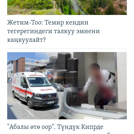
Жетим-Тоо: Темир кендин
тегерегиндеги талкуу эмнени
каңкуулайт?
"Абалы өтө оор". Түндүк Кипрде