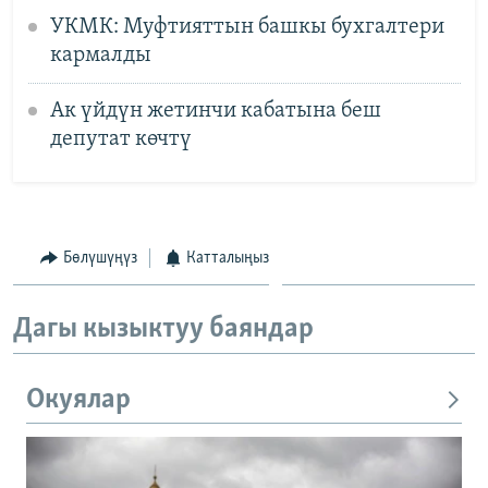
УКМК: Муфтияттын башкы бухгалтери
кармалды
Ак үйдүн жетинчи кабатына беш
депутат көчтү
Бөлүшүңүз
Катталыңыз
Дагы кызыктуу баяндар
Окуялар