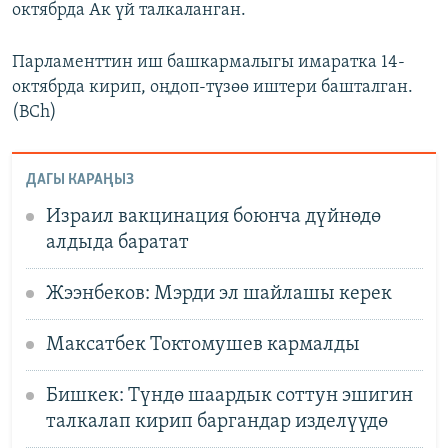
октябрда Ак үй талкаланган.
1080p
Парламенттин иш башкармалыгы имаратка 14-
октябрда кирип, оңдоп-түзөө иштери башталган.
(BCh)
ДАГЫ КАРАҢЫЗ
Израил вакцинация боюнча дүйнөдө
алдыда баратат
Жээнбеков: Мэрди эл шайлашы керек
Максатбек Токтомушев кармалды
Бишкек: Түндө шаардык соттун эшигин
талкалап кирип баргандар изделүүдө