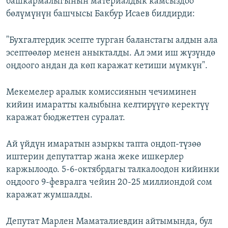
башкармалыгынын материалдык камсыздоо
бөлүмүнүн башчысы Бакбур Исаев билдирди:
"Бухгалтердик эсепте турган баланстагы алдын ала
эсептөөлөр менен аныкталды. Ал эми иш жүзүндө
оңдоого андан да көп каражат кетиши мүмкүн".
Мекемелер аралык комиссиянын чечиминен
кийин имаратты калыбына келтирүүгө керектүү
каражат бюджеттен суралат.
Ай үйдүн имаратын азыркы тапта оңдоп-түзөө
иштерин депутаттар жана жеке ишкерлер
каржылоодо. 5-6-октябрдагы талкалоодон кийинки
оңдоого 9-февралга чейин 20-25 миллиондой сом
каражат жумшалды.
Депутат Марлен Маматалиевдин айтымында, бул