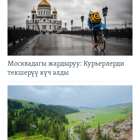
Москвадагы жардыруу: Курьерлерди
текшерүү күч алды