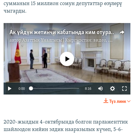
сумманын 15 миллион сомун депутаттар өзүлөрү
чыгарды.
Ак үйдүн жетинчи кабатында ким отурат?
автор
Азаттык Үналгысы | Кыргызстан: видео, фото, кабарлар
No media source currently available
Auto
0:00
8:16
240p
Түз линк
360p
Auto
240p
360p
480p
480p
2020-жылдын 4-октябрында болгон парламенттик
шайлоодон кийин элдик нааразылык күчөп, 5-6-
720p
720p
1080p