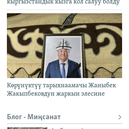
кыргызстандык кызга кол салуу болду
Көрүнүктүү тарыхнаамачы Жаныбек
Жакыпбековдун жаркын элесине
Блог - Миңсанат