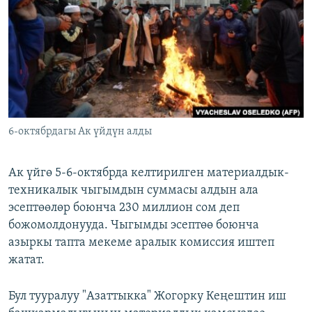
ОНЛАЙН ШЕРИНЕ
ЭЖЕ-СИҢДИЛЕР
АЗАТТЫК+
ЫҢГАЙСЫЗ СУРООЛОР
ЭЕ/АРнун бардык сайттары
6-октябрдагы Ак үйдүн алды
Ак үйгө 5-6-октябрда келтирилген материалдык-
техникалык чыгымдын суммасы алдын ала
эсептөөлөр боюнча 230 миллион сом деп
божомолдонууда. Чыгымды эсептөө боюнча
азыркы тапта мекеме аралык комиссия иштеп
жатат.
Бул тууралуу "Азаттыкка" Жогорку Кеңештин иш