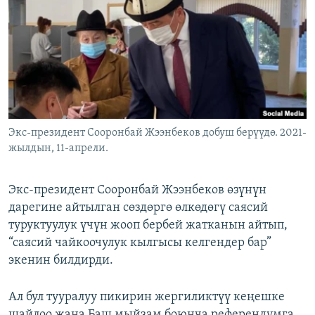
ОНЛАЙН ШЕРИНЕ
ЭЖЕ-СИҢДИЛЕР
АЗАТТЫК+
ЫҢГАЙСЫЗ СУРООЛОР
ЭЕ/АРнун бардык сайттары
Экс-президент Сооронбай Жээнбеков добуш берүүдө. 2021-
жылдын, 11-апрели.
Экс-президент Сооронбай Жээнбеков өзүнүн
дарегине айтылган сөздөргө өлкөдөгү саясий
туруктуулук үчүн жооп бербей жатканын айтып,
“саясий чайкоочулук кылгысы келгендер бар”
экенин билдирди.
Ал бул тууралуу пикирин жергиликтүү кеңешке
шайлоо жана Баш мыйзам боюнча референдумга