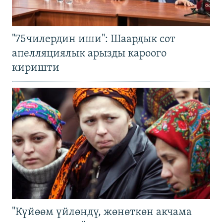
"75чилердин иши": Шаардык сот
апелляциялык арызды кароого
киришти
"Күйөөм үйлөндү, жөнөткөн акчама