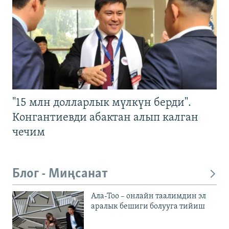
"15 млн долларлык мүлкүн берди".
Конгантиевди абактан алып калган
чечим
Блог - Миңсанат
Ала-Тоо – онлайн таалимдин эл
аралык бешиги болууга тийиш