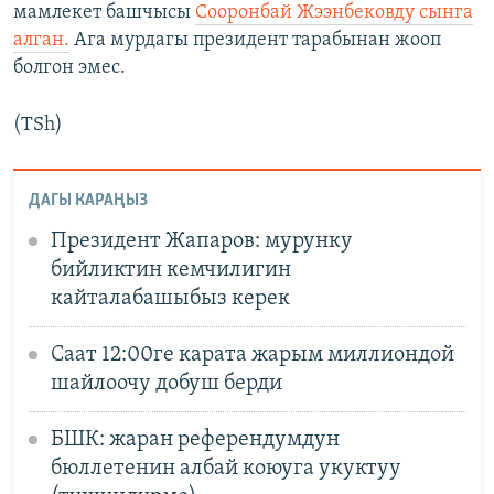
мамлекет башчысы
Сооронбай Жээнбековду сынга
алган.
Ага мурдагы президент тарабынан жооп
болгон эмес.
(TSh)
ДАГЫ КАРАҢЫЗ
Президент Жапаров: мурунку
бийликтин кемчилигин
кайталабашыбыз керек
Саат 12:00ге карата жарым миллиондой
шайлоочу добуш берди
БШК: жаран референдумдун
бюллетенин албай коюуга укуктуу