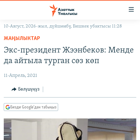
Линктер
Мазмунга
өтүңүз
10-Август, 2026-жыл, дүйшөмбү, Бишкек убактысы 11:28
Навигацияга
ЖАҢЫЛЫКТАР
өтүңүз
ЖАҢЫЛЫКТАР
КЫРГЫЗСТАН
Издөөгө
Экс-президент Жээнбеков: Менде
салыңыз
ДҮЙНӨ
КЫРГЫЗСТАН
да айтыла турган сөз көп
УКРАИНА
САЯСАТ
ДҮЙНӨ
11-Апрель, 2021
АТАЙЫН ИЛИКТӨӨ
ЭКОНОМИКА
БОРБОР АЗИЯ
ТВ ПРОГРАММАЛАР
Бөлүшүңүз
МАДАНИЯТ
ПОДКАСТ
БҮГҮН АЗАТТЫКТА
Бизди Google'дан табыңыз
ӨЗГӨЧӨ ПИКИР
ЭКСПЕРТТЕР ТАЛДАЙТ
БИЗ ЖАНА ДҮЙНӨ
Русский
ДАНИСТЕ