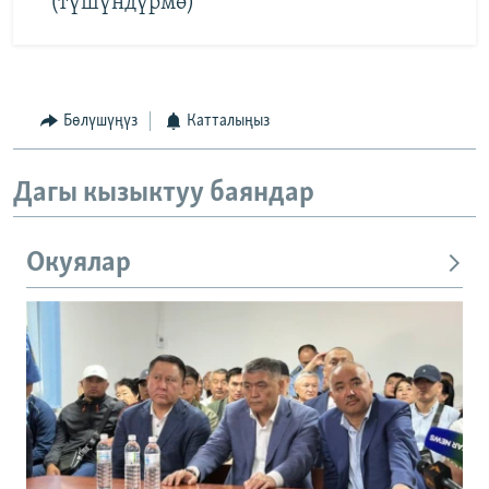
(түшүндүрмө)
Бөлүшүңүз
Катталыңыз
Дагы кызыктуу баяндар
Окуялар