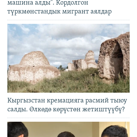
машина алды". Кордолгон
түркмөнстандык мигрант аялдар
Кыргызстан кремацияга расмий тыюу
салды. Өлкөдө көрүстөн жетиштүүбү?