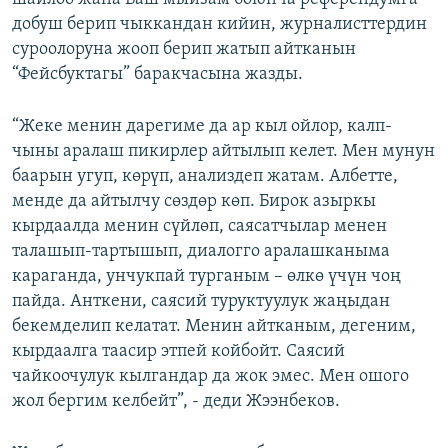
добуш берип чыккандан кийин, журналисттердин
суроолоруна жооп берип жатып айтканын
“Фейсбуктагы” баракчасына жазды.
“Жеке менин дарегиме да ар кыл ойлор, калп-
чыны аралаш пикирлер айтылып келет. Мен мунун
баарын угуп, көрүп, анализдеп жатам. Албетте,
менде да айтылчу сөздөр көп. Бирок азыркы
кырдаалда менин сүйлөп, саясатчылар менен
талашып-тартышып, диалогго аралашканыма
караганда, унчукпай турганым – өлкө үчүн чоң
пайда. Анткени, саясий туруктуулук жаңыдан
бекемделип келатат. Менин айтканым, дегеним,
кырдаалга таасир этпей койбойт. Саясий
чайкоочулук кылгандар да жок эмес. Мен ошого
жол бергим келбейт”, - деди Жээнбеков.