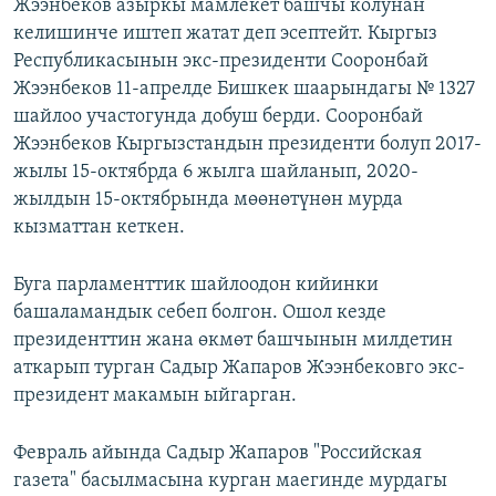
Жээнбеков азыркы мамлекет башчы колунан
келишинче иштеп жатат деп эсептейт. Кыргыз
Республикасынын экс-президенти Сооронбай
Жээнбеков 11-апрелде Бишкек шаарындагы № 1327
шайлоо участогунда добуш берди. Сооронбай
Жээнбеков Кыргызстандын президенти болуп 2017-
жылы 15-октябрда 6 жылга шайланып, 2020-
жылдын 15-октябрында мөөнөтүнөн мурда
кызматтан кеткен.
Буга парламенттик шайлоодон кийинки
башаламандык себеп болгон. Ошол кезде
президенттин жана өкмөт башчынын милдетин
аткарып турган Садыр Жапаров Жээнбековго экс-
президент макамын ыйгарган.
Февраль айында Садыр Жапаров "Российская
газета" басылмасына курган маегинде мурдагы