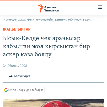
Линктер
Мазмунга
өтүңүз
9-Август, 2026-жыл, жекшемби, Бишкек убактысы 13:59
Навигацияга
ЖАҢЫЛЫКТАР
өтүңүз
ЖАҢЫЛЫКТАР
КЫРГЫЗСТАН
Издөөгө
Ысык-Көлдө чек арачылар
салыңыз
ДҮЙНӨ
КЫРГЫЗСТАН
кабылган жол кырсыктан бир
УКРАИНА
САЯСАТ
ДҮЙНӨ
аскер каза болду
АТАЙЫН ИЛИКТӨӨ
ЭКОНОМИКА
БОРБОР АЗИЯ
24-Июнь, 2021
ТВ ПРОГРАММАЛАР
МАДАНИЯТ
Бөлүшүңүз
ПОДКАСТ
БҮГҮН АЗАТТЫКТА
ӨЗГӨЧӨ ПИКИР
ЭКСПЕРТТЕР ТАЛДАЙТ
Бизди Google'дан табыңыз
БИЗ ЖАНА ДҮЙНӨ
Русский
ДАНИСТЕ