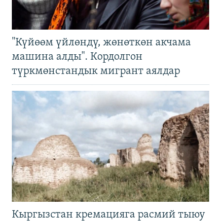
"Күйөөм үйлөндү, жөнөткөн акчама
машина алды". Кордолгон
түркмөнстандык мигрант аялдар
Кыргызстан кремацияга расмий тыюу