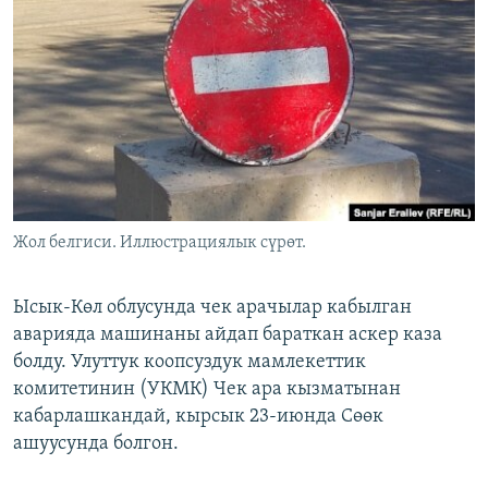
ОНЛАЙН ШЕРИНЕ
ЭЖЕ-СИҢДИЛЕР
АЗАТТЫК+
ЫҢГАЙСЫЗ СУРООЛОР
ЭЕ/АРнун бардык сайттары
Жол белгиси. Иллюстрациялык сүрөт.
Ысык-Көл облусунда чек арачылар кабылган
аварияда машинаны айдап бараткан аскер каза
болду. Улуттук коопсуздук мамлекеттик
комитетинин (УКМК) Чек ара кызматынан
кабарлашкандай, кырсык 23-июнда Сөөк
ашуусунда болгон.