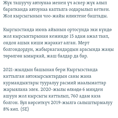
Жүк ташуучу автоунаа менен үч аскер жүк алып
баратканда автоунаа капталга оодарылып кеткен.
Жол кырсыгынын чоо-жайы иликтене баштады.
Кыргызстанда июнь айынын ортосунда эки күндө
жол кырсыктарынан кеминде 15 адам ажал таап,
ондон ашык киши жаракат алган. Мерт
болгондордун, жабыркагандардын арасында жаңы
төрөлгөн ымыркай, жаш балдар да бар.
2021-жылдын башынан бери Кыргызстанда
катталган автокырсыктардын саны жана
курмандыктары тууралуу расмий маалыматтар
жарыялана элек. 2020-жылы өлкөдө 6 миңден
ашуун жол кырсыгы катталып, 760 адам каза
болгон. Бул көрсөткүч 2019-жылга салыштырмалуу
8% көп. (SE)