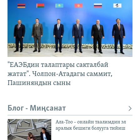
"ЕАЭБдин талаптары сакталбай
жатат". Чолпон-Атадагы саммит,
Пашиняндын сыны
Блог - Миңсанат
Ала-Тоо – онлайн таалимдин эл
аралык бешиги болууга тийиш