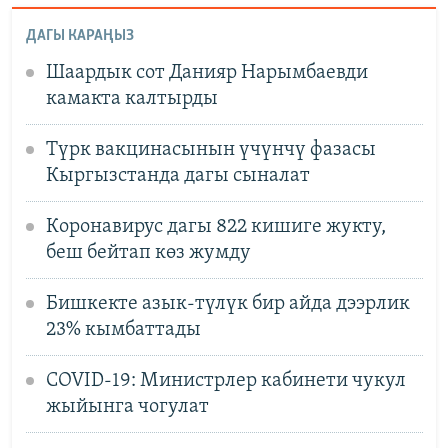
ДАГЫ КАРАҢЫЗ
Шаардык сот Данияр Нарымбаевди
камакта калтырды
Түрк вакцинасынын үчүнчү фазасы
Кыргызстанда дагы сыналат
Коронавирус дагы 822 кишиге жукту,
беш бейтап көз жумду
Бишкекте азык-түлүк бир айда дээрлик
23% кымбаттады
COVID-19: Министрлер кабинети чукул
жыйынга чогулат