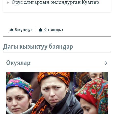
Орус олигархын ойлондурган Кумтөр
Бөлүшүңүз
Катталыңыз
Дагы кызыктуу баяндар
Окуялар