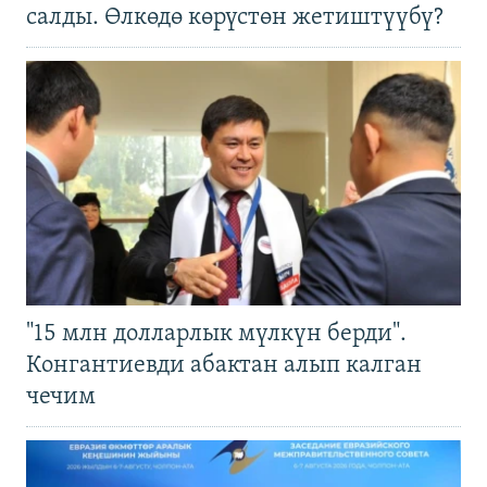
салды. Өлкөдө көрүстөн жетиштүүбү?
"15 млн долларлык мүлкүн берди".
Конгантиевди абактан алып калган
чечим