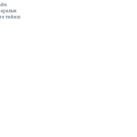
айн
 аралык
га тийиш