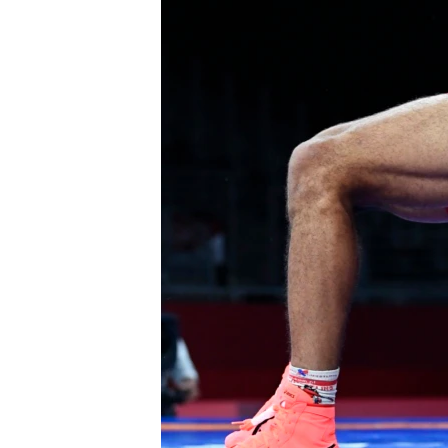
ЭЖЕ-СИҢДИЛЕР
АЗАТТЫК+
ЫҢГАЙСЫЗ СУРООЛОР