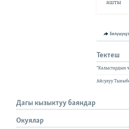
ашты
Бөлүшүңү
Тектеш
“Калыстардын 
Айсулуу Тыныб
Дагы кызыктуу баяндар
Окуялар