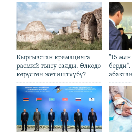
Кыргызстан кремацияга
"15 мл
расмий тыюу салды. Өлкөдө
берди"
көрүстөн жетиштүүбү?
абакта