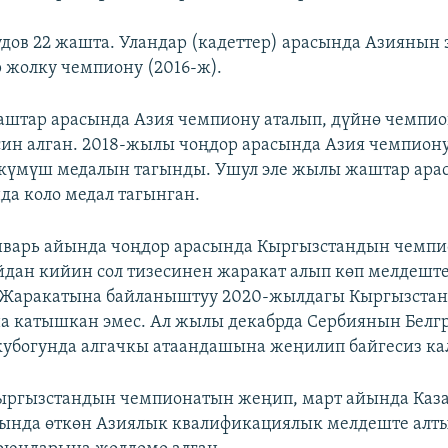
ов 22 жашта. Уландар (кадеттер) арасында Азиянын 
 жолку чемпиону (2016-ж).
аштар арасында Азия чемпиону аталып, дүйнө чемпи
ин алган. 2018-жылы чоңдор арасында Азия чемпиону
күмүш медалын тагынды. Ушул эле жылы жаштар ара
а коло медал тагынган.
нварь айында чоңдор арасында Кыргызстандын чемп
йдан кийин сол тизесинен жаракат алып көп мелдешт
. Жаракатына байланыштуу 2020-жылдагы Кыргызста
а катышкан эмес. Ал жылы декабрда Сербиянын Белг
кубогунда алгачкы атаандашына жеңилип байгесиз ка
ыргызстандын чемпионатын жеңип, март айында Каз
ында өткөн Азиялык квалификациялык мелдеште алты