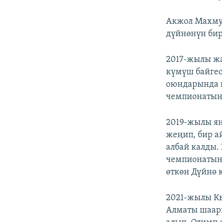
Акжол Махмуд
дүйнөнүн бир
2017-жылы ж
күмүш байгес
оюндарында 
чемпионатынд
2019-жылы я
жеңип, бир а
албай калды
чемпионатын
өткөн Дүйнө 
2021-жылы К
Алматы шаар