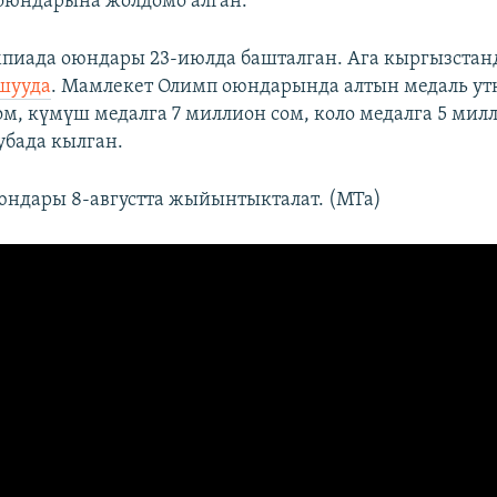
оюндарына жолдомо алган.
мпиада оюндары 23-июлда башталган. Ага кыргызста
шууда
. Мамлекет Олимп оюндарында алтын медаль ут
ом, күмүш медалга 7 миллион сом, коло медалга 5 мил
убада кылган.
ндары 8-августта жыйынтыкталат. (МТа)