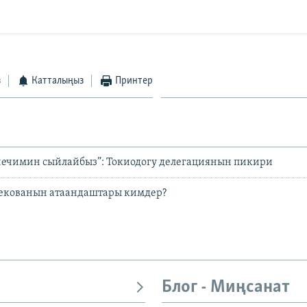
з
Катталыңыз
Принтер
чечимин сыйлайбыз”: Токиодогу делегациянын пикири
екованын атаандаштары кимдер?
Блог - Миңсанат