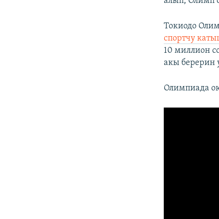
алып, Олимп 
Токиодо Оли
спортчу каты
10 миллион с
акы берерин 
Олимпиада ою