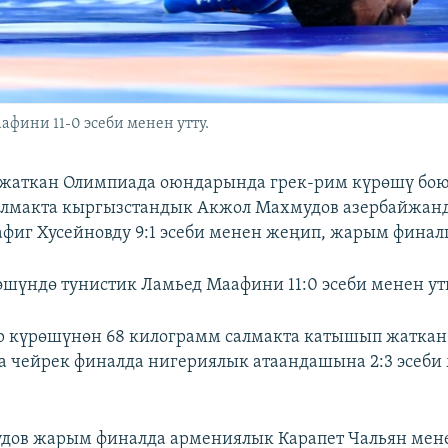
фини 11-0 эсеби менен утту.
 жаткан Олимпиада оюндарында грек-рим күрөшү бою
алмакта кыргызстандык Акжол Махмудов азербайжан
фиг Хусейновду 9:1 эсеби менен жеңип, жарым финал
шүндө тунистик Ламьед Маафини 11:0 эсеби менен ут
р күрөшүнөн 68 килограмм салмакта катышып жатка
 чейрек финалда нигериялык атаандашына 2:3 эсеби 
дов жарым финалда армениялык Карапет Чальян мене