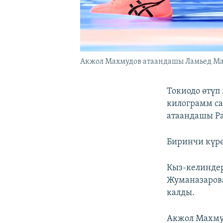
Акжол Махмудов атаандашы Ламьед Маа
Токиодо өтүп
килограмм с
атаандашы Ра
Биринчи күрө
Кыз-келинде
Жуманазарова
калды.
Акжол Махму