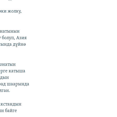
эки жолку,
онатынын
 болуп, Азия
сында дүйнө
ионатын
ерге катыша
ндын
рад шаарында
лган.
акстандын
н байге