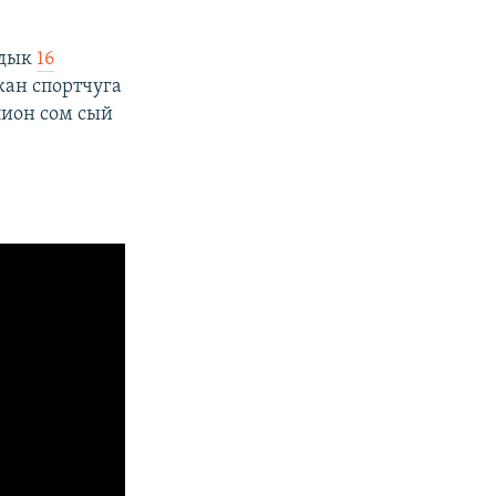
ндык
16
кан спортчуга
лион сом сый