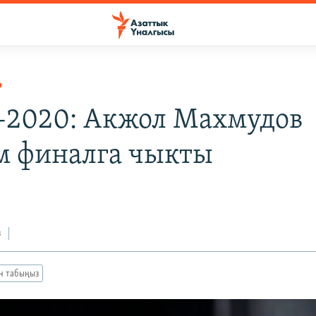
Р
-2020: Акжол Махмудов
 финалга чыкты
з
ан табыңыз