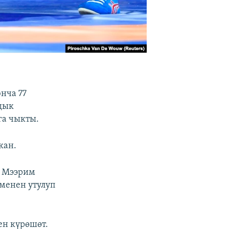
нча 77
дык
га чыкты.
кан.
н Мээрим
менен утулуп
н күрөшөт.