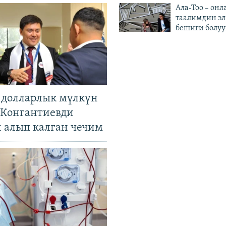
Ала-Тоо – онл
таалимдин эл
бешиги болуу
н долларлык мүлкүн
. Конгантиевди
н алып калган чечим