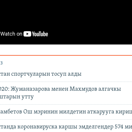
З
тан спортчуларын тосуп алды
020: Жуманазарова менен Махмудов алгачкы
штарын утту
амбетов Ош мэринин милдетин аткарууга кири
танда коронавируска каршы эмделгендер 574 м