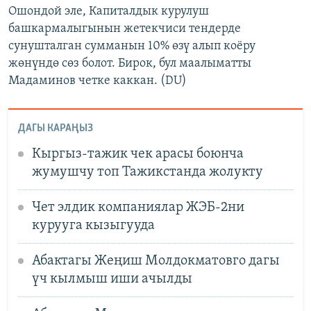
Ошондой эле, Капиталдык курулуш
башкармалыгынын жетекчиси тендерде
сунушталган сумманын 10% өзү алып коёру
жөнүндө сөз болот. Бирок, бул маалыматты
Мадаминов четке каккан. (DU)
ДАГЫ КАРАҢЫЗ
Кыргыз-тажик чек арасы боюнча
жумушчу топ Тажикстанда жолукту
Чет элдик компаниялар ЖЭБ-2ни
курууга кызыгууда
Абактагы Жеңиш Молдокматовго дагы
үч кылмыш иши ачылды