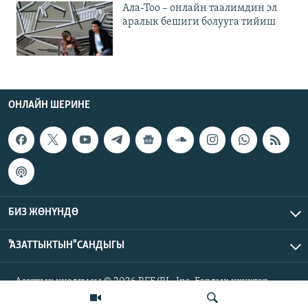
Ала-Тоо – онлайн таалимдин эл
аралык бешиги болууга тийиш
ОНЛАЙН ШЕРИНЕ
БИЗ ЖӨНҮНДӨ
"АЗАТТЫКТЫН" САНДЫГЫ
Азаттык үналгысы © 2026 RFE/RL, Inc. Бардык укуктар
корголгон.