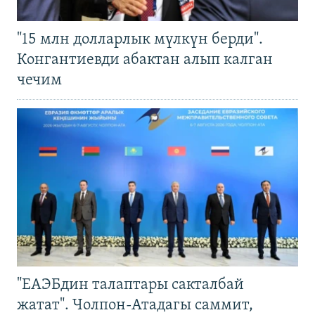
"15 млн долларлык мүлкүн берди".
Конгантиевди абактан алып калган
чечим
"ЕАЭБдин талаптары сакталбай
жатат". Чолпон-Атадагы саммит,