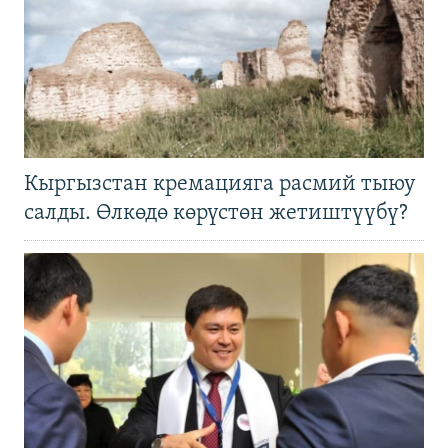
Кыргызстан кремацияга расмий тыюу
салды. Өлкөдө көрүстөн жетиштүүбү?