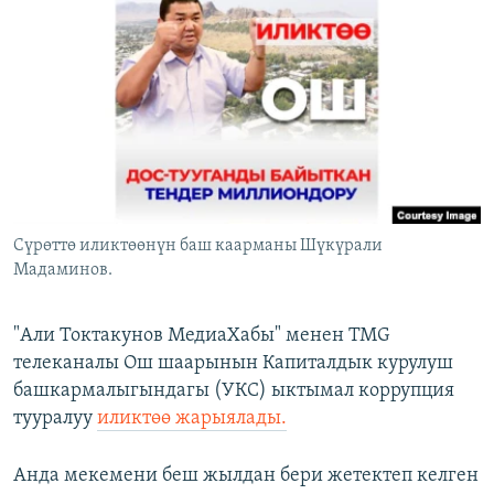
ОНЛАЙН ШЕРИНЕ
ЭЖЕ-СИҢДИЛЕР
АЗАТТЫК+
ЫҢГАЙСЫЗ СУРООЛОР
ЭЕ/АРнун бардык сайттары
Сүрөттө иликтөөнүн баш каарманы Шүкүрали
Мадаминов.
"Али Токтакунов МедиаХабы" менен TMG
телеканалы Ош шаарынын Капиталдык курулуш
башкармалыгындагы (УКС) ыктымал коррупция
тууралуу
иликтөө жарыялады.
Анда мекемени беш жылдан бери жетектеп келген