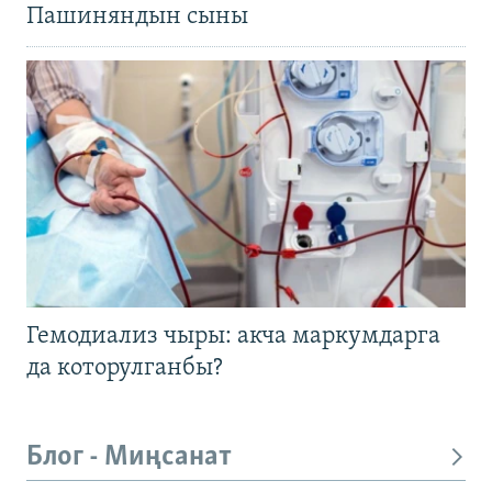
Пашиняндын сыны
Гемодиализ чыры: акча маркумдарга
да которулганбы?
Блог - Миңсанат