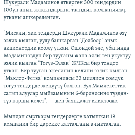
Шүкүрали Мадаминов өткөргөн 300 тендердин
100үн анын жакындарына таандык компаниялар
утканы ашкереленген.
"Мисалы, эки тендерди Шүкүрали Мадаминов өзү
ээлик кылган, уулу башкарган "Долбоор" ачык
акционердик коому уткан. Ошондой эле, убагында
Мадаминовдун бир тууганы жана аялы тең укуктуу
ээлик кылган "Тогуз-Булак" ЖЧКсы бир тендер
уткан. Бир тууган эжесинин келини ээлик кылган
"Маклер-Фетва" компаниясы 32 миллион сомдук
тогуз тендерде жеңүүчү болгон. Бул Мамлекеттик
сатып алуулар мыйзамынын 6-беренесине түздөн-
түз каршы келет", — деп баяндалат иликтөөдө.
Мындан сырткары тендерлерге катышкан 19
компания бир дарекке катталганы ачыкталган.