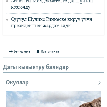
Абактагы Молдокматовго дагы үч иш
козголду
Суучул Шулико Гиннеске кирүү үчүн
президенттен жардам алды
Бөлүшүңүз
Катталыңыз
Дагы кызыктуу баяндар
Окуялар