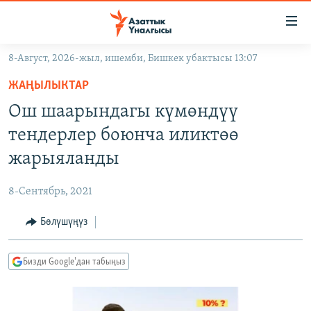
Линктер
Мазмунга
өтүңүз
8-Август, 2026-жыл, ишемби, Бишкек убактысы 13:07
Навигацияга
ЖАҢЫЛЫКТАР
өтүңүз
ЖАҢЫЛЫКТАР
КЫРГЫЗСТАН
Издөөгө
Ош шаарындагы күмөндүү
салыңыз
ДҮЙНӨ
КЫРГЫЗСТАН
тендерлер боюнча иликтөө
УКРАИНА
САЯСАТ
ДҮЙНӨ
жарыяланды
АТАЙЫН ИЛИКТӨӨ
ЭКОНОМИКА
БОРБОР АЗИЯ
8-Сентябрь, 2021
ТВ ПРОГРАММАЛАР
МАДАНИЯТ
Бөлүшүңүз
ПОДКАСТ
БҮГҮН АЗАТТЫКТА
ӨЗГӨЧӨ ПИКИР
ЭКСПЕРТТЕР ТАЛДАЙТ
Бизди Google'дан табыңыз
БИЗ ЖАНА ДҮЙНӨ
Русский
ДАНИСТЕ