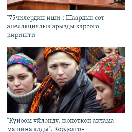
"75чилердин иши": Шаардык сот
апелляциялык арызды кароого
киришти
"Күйөөм үйлөндү, жөнөткөн акчама
машина алды". Кордолгон