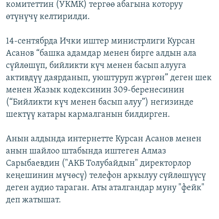
комитеттин (УКМК) тергөө абагына которуу
өтүнүчү келтирилди.
14-сентябрда Ички иштер министрлиги Курсан
Асанов “башка адамдар менен бирге алдын ала
сүйлөшүп, бийликти күч менен басып алууга
активдүү даярданып, уюштуруп жүргөн” деген шек
менен Жазык кодексинин 309-беренесинин
(“Бийликти күч менен басып алуу”) негизинде
шектүү катары кармалганын билдирген.
Анын алдында интернетте Курсан Асанов менен
анын шайлоо штабында иштеген Алмаз
Сарыбаевдин ("АКБ Толубайдын" директорлор
кеңешинин мүчөсү) телефон аркылуу сүйлөшүүсү
деген аудио тараган. Аты аталгандар муну "фейк"
деп жатышат.