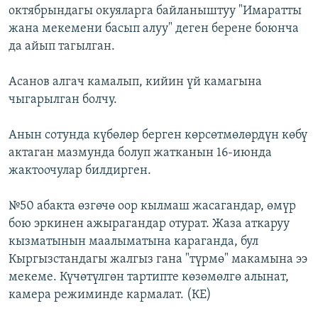
октябрындагы окуяларга байланыштуу "Имаратты
жана мекемени басып алуу" деген берене боюнча
да айып тагылган.
Асанов алгач камалып, кийин үй камагына
чыгарылган болчу.
Анын сотунда күбөлөр берген көрсөтмөлөрдүн көбү
актаган мазмунда болуп жатканын 16-июнда
жактоочулар билдирген.
№50 абакта өзгөчө оор кылмаш жасагандар, өмүр
бою эркинен ажырагандар отурат. Жаза аткаруу
кызматынын маалыматына караганда, бул
Кыргызстандагы жалгыз гана "түрмө" макамына ээ
мекеме. Күчөтүлгөн тартипте көзөмөлгө алынат,
камера режиминде кармалат. (КЕ)