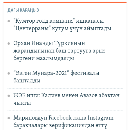
ДАГЫ КАРАҢЫЗ
"Кумтөр голд компани" ишканасы
"Центерраны" кутум үчүн айыптады
Орхан Инанды Түркиянын
жарандыгынан баш тартууга арыз
бергени маалымдалды
“Өзгөн Мунара-2021” феcтивалы
башталды
ЖЭБ иши: Калиев менен Авазов абактан
чыкты
Мариповдун Facebook жана Instagram
баракчалары верификациядан өттү