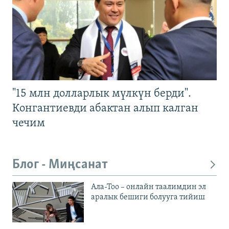
"15 млн долларлык мүлкүн берди".
Конгантиевди абактан алып калган
чечим
Блог - Миңсанат
Ала-Тоо – онлайн таалимдин эл
аралык бешиги болууга тийиш