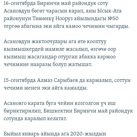
16-сентябрда Биринчи май райондук соту
Асановдун бөгөт чарасын карап, аны Ысык-Ата
районунун Төмөнкү Нооруз айылындагы №50
тергөө абагына эки айга камоо чечимин чыгарды.
Асановдун жактоочулары ага өтө кооптуу
кылмышкердей мамиле жасалып, өзгөчө оор
кылмыш жасагандар отурган абакка кармоо
чечимине нааразы болуп жатышат.
15-сентябрда Алмаз Сарыбаев да кармалып, соттун
чечими менен эки айга камалды.
Асановго карата буга чейин козголгон үч иш
бириктирилип, Бишкектин Биринчи май райондук
сотунда каралып келатат.
Быйыл январь айында ага 2020-жылдын