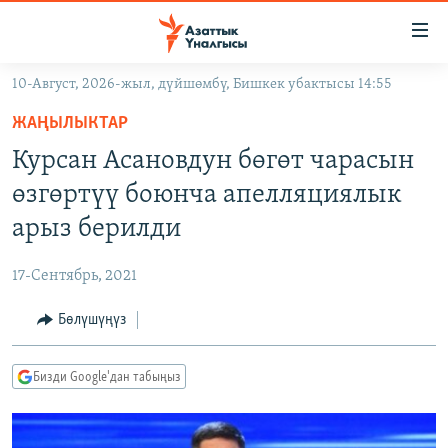
Линктер
Мазмунга
өтүңүз
10-Август, 2026-жыл, дүйшөмбү, Бишкек убактысы 14:55
Навигацияга
ЖАҢЫЛЫКТАР
өтүңүз
ЖАҢЫЛЫКТАР
КЫРГЫЗСТАН
Издөөгө
Курсан Асановдун бөгөт чарасын
салыңыз
ДҮЙНӨ
КЫРГЫЗСТАН
өзгөртүү боюнча апелляциялык
УКРАИНА
САЯСАТ
ДҮЙНӨ
арыз берилди
АТАЙЫН ИЛИКТӨӨ
ЭКОНОМИКА
БОРБОР АЗИЯ
17-Сентябрь, 2021
ТВ ПРОГРАММАЛАР
МАДАНИЯТ
Бөлүшүңүз
ПОДКАСТ
БҮГҮН АЗАТТЫКТА
ӨЗГӨЧӨ ПИКИР
ЭКСПЕРТТЕР ТАЛДАЙТ
Бизди Google'дан табыңыз
БИЗ ЖАНА ДҮЙНӨ
Русский
ДАНИСТЕ