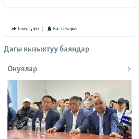
Бөлүшүңүз
Катталыңыз
Дагы кызыктуу баяндар
Окуялар