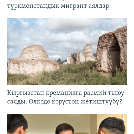
түркмөнстандык мигрант аялдар
Кыргызстан кремацияга расмий тыюу
салды. Өлкөдө көрүстөн жетиштүүбү?