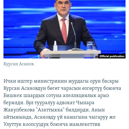
ОНЛАЙН ШЕРИНЕ
ЭЖЕ-СИҢДИЛЕР
АЗАТТЫК+
ЫҢГАЙСЫЗ СУРООЛОР
ЭЕ/АРнун бардык сайттары
Курсан Асанов.
Ички иштер министринин мурдагы орун басары
Курсан Асановдун бөгөт чарасын өзгөртүү боюнча
Бишкек шаардык сотуна апелляциялык арыз
берилди. Бул тууралуу адвокат Чынара
Жакупбекова "Азаттыкка" билдирди. Анын
айтымында, Асановду үй камагына чыгаруу же
Улуттук коопсуздук боюнча мамлекеттик