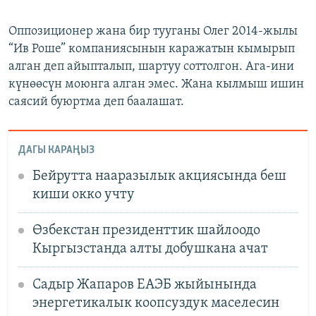
Оппозиционер жана бир тууганы Олег 2014-жылы
“Ив Роше” компаниясынын каражатын кымырып
алган деп айыпталып, шартуу соттолгон. Ага-ини
күнөөсүн моюнга алган эмес. Жана кылмыш ишин
саясий буюртма деп баалашат.
ДАГЫ КАРАҢЫЗ
Бейрутта нааразылык акциясында беш
киши окко учту
Өзбекстан президенттик шайлоодо
Кыргызстанда алты добушкана ачат
Садыр Жапаров ЕАЭБ жыйынында
энергетикалык коопсуздук маселесин