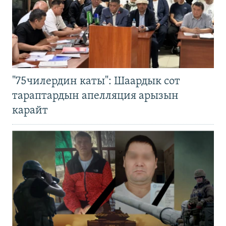
"75чилердин каты": Шаардык сот
тараптардын апелляция арызын
карайт