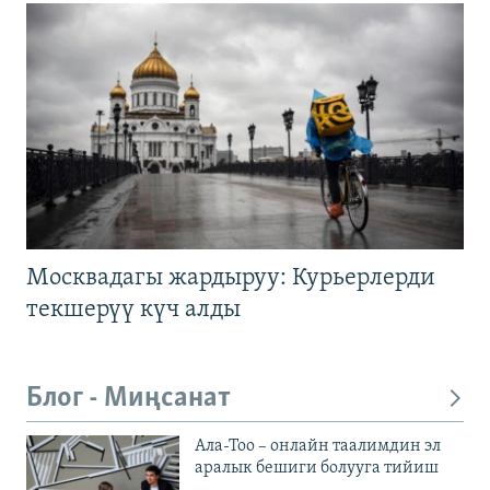
Москвадагы жардыруу: Курьерлерди
текшерүү күч алды
Блог - Миңсанат
Ала-Тоо – онлайн таалимдин эл
аралык бешиги болууга тийиш