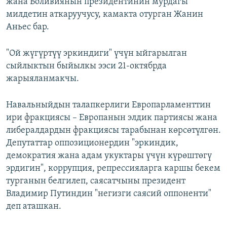
жана Боливиянын президентинин мурдагы
милдетин аткаруучусу, камакта отурган Жанин
Аньес бар.
"Ой жүгүртүү эркиндиги" үчүн ыйгарылган
сыйлыктын быйылкы ээси 21-октябрда
жарыяланмакчы.
Навальныйдын талапкерлиги Европарламенттин
ири фракциясы – Европанын элдик партиясы жана
либералдардын фракциясы тарабынан көрсөтүлгөн.
Депутаттар оппозиционердин "эркиндик,
демократия жана адам укуктары үчүн күрөштөгү
эрдигин", коррупция, репрессияларга каршы бекем
турганын белгилеп, саясатчыны президент
Владимир Путиндин "негизги саясий оппоненти"
деп аташкан.