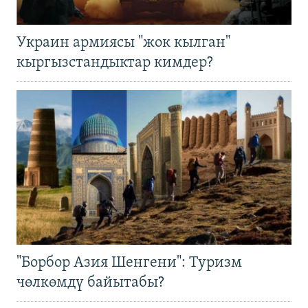
Украин армиясы "жок кылган"
кыргызстандыктар кимдер?
"Борбор Азия Шенгени": Туризм
чөлкөмдү байытабы?