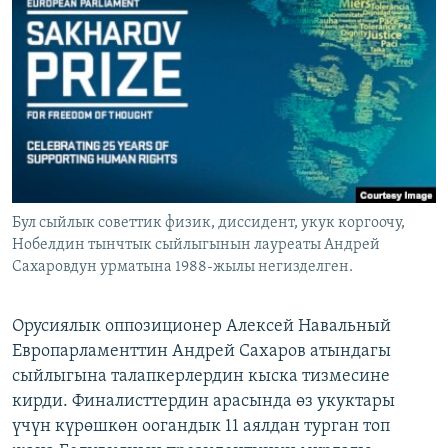
ОНЛАЙН ШЕРИНЕ
ЭЖЕ-СИҢДИЛЕР
АЗАТТЫК+
ЫҢГАЙСЫЗ СУРООЛОР
ЭЕ/АРнун бардык сайттары
Бул сыйлык советтик физик, диссидент, укук коргоочу,
Нобелдин тынчтык сыйлыгынын лауреаты Андрей
Сахаровдун урматына 1988-жылы негизделген.
Орусиялык оппозиционер Алексей Навальный
Европарламенттин Андрей Cахаров атындагы
сыйлыгына талапкерлердин кыска тизмесине
кирди. Финалисттердин арасында өз укуктары
үчүн күрөшкөн оогандык 11 аялдан турган топ