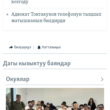
козгоду
Адвокат Токтакунов телефонун тыңшап
жатышканын билдирди
Бөлүшүңүз
Катталыңыз
Дагы кызыктуу баяндар
Окуялар