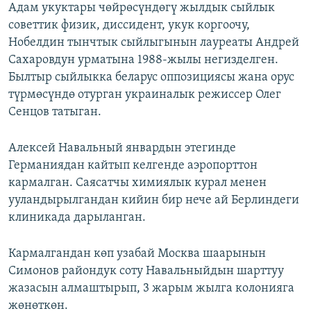
Адам укуктары чөйрөсүндөгү жылдык сыйлык
советтик физик, диссидент, укук коргоочу,
Нобелдин тынчтык сыйлыгынын лауреаты Андрей
Сахаровдун урматына 1988-жылы негизделген.
Былтыр сыйлыкка беларус оппозициясы жана орус
түрмөсүндө отурган украиналык режиссер Олег
Сенцов татыган.
Алексей Навальный январдын этегинде
Германиядан кайтып келгенде аэропорттон
кармалган. Саясатчы химиялык курал менен
ууландырылгандан кийин бир нече ай Берлиндеги
клиникада дарыланган.
Кармалгандан көп узабай Москва шаарынын
Симонов райондук соту Навальныйдын шарттуу
жазасын алмаштырып, 3 жарым жылга колонияга
жөнөткөн.