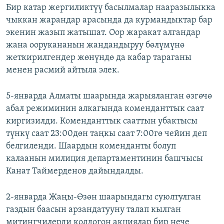
Бир катар жергиликтүү басылмалар нааразылыкка
чыккан жарандар арасында да курмандыктар бар
экенин жазып жатышат. Оор жаракат алгандар
жана оорукананын жандандыруу бөлүмүнө
жеткирилгендер жөнүндө да кабар тараганы
менен расмий айтыла элек.
5-январда Алматы шаарында жарыяланган өзгөчө
абал режиминин алкагында коменданттык саат
киргизилди. Коменданттык сааттын убактысы
түнкү саат 23:00дөн таңкы саат 7:00гө чейин деп
белгиленди. Шаардын коменданты болуп
калаанын милиция департаментинин башчысы
Канат Таймерденов дайындалды.
2-январда Жаңы-Өзөн шаарындагы суюлтулган
газдын баасын арзандатууну талап кылган
митингчилерди колдогон акциялар бир нече