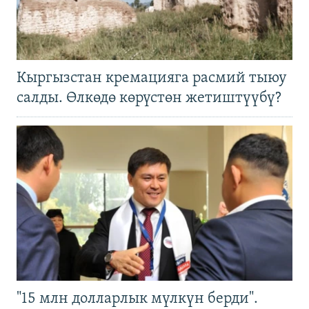
Кыргызстан кремацияга расмий тыюу
салды. Өлкөдө көрүстөн жетиштүүбү?
"15 млн долларлык мүлкүн берди".