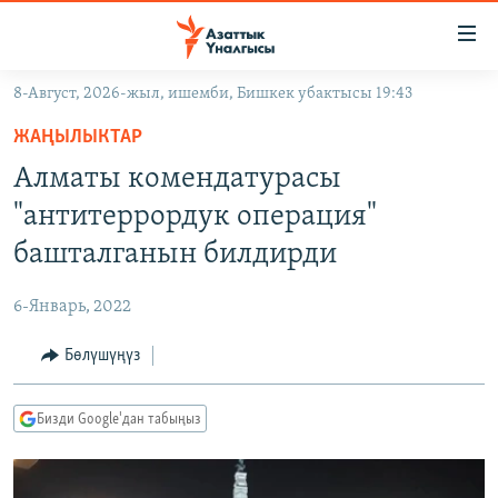
Линктер
Мазмунга
өтүңүз
8-Август, 2026-жыл, ишемби, Бишкек убактысы 19:43
Навигацияга
ЖАҢЫЛЫКТАР
өтүңүз
ЖАҢЫЛЫКТАР
КЫРГЫЗСТАН
Издөөгө
Алматы комендатурасы
салыңыз
ДҮЙНӨ
КЫРГЫЗСТАН
"антитеррордук операция"
УКРАИНА
САЯСАТ
ДҮЙНӨ
башталганын билдирди
АТАЙЫН ИЛИКТӨӨ
ЭКОНОМИКА
БОРБОР АЗИЯ
6-Январь, 2022
ТВ ПРОГРАММАЛАР
МАДАНИЯТ
Бөлүшүңүз
ПОДКАСТ
БҮГҮН АЗАТТЫКТА
ӨЗГӨЧӨ ПИКИР
ЭКСПЕРТТЕР ТАЛДАЙТ
Бизди Google'дан табыңыз
БИЗ ЖАНА ДҮЙНӨ
Русский
ДАНИСТЕ