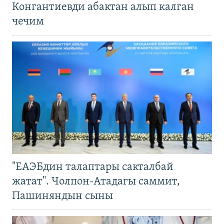
Конгантиевди абактан алып калган
чечим
"ЕАЭБдин талаптары сакталбай
жатат". Чолпон-Атадагы саммит,
Пашиняндын сыны