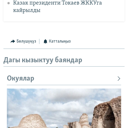
Казак президенти Токаев ЖККУга
кайрылды
Бөлүшүңүз
Катталыңыз
Дагы кызыктуу баяндар
Окуялар