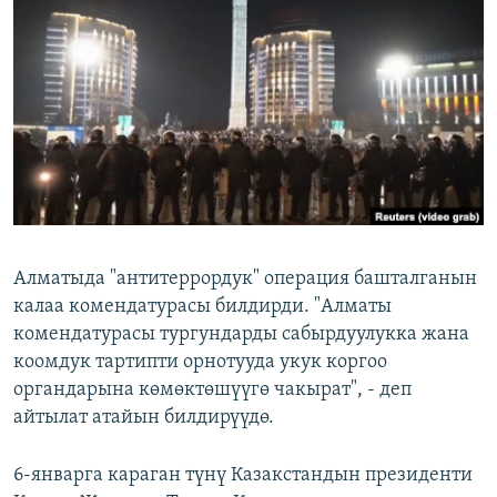
ОНЛАЙН ШЕРИНЕ
ЭЖЕ-СИҢДИЛЕР
АЗАТТЫК+
ЫҢГАЙСЫЗ СУРООЛОР
ЭЕ/АРнун бардык сайттары
Алматыда "антитеррордук" операция башталганын
калаа комендатурасы билдирди. "Алматы
комендатурасы тургундарды сабырдуулукка жана
коомдук тартипти орнотууда укук коргоо
органдарына көмөктөшүүгө чакырат", - деп
айтылат атайын билдирүүдө.
6-январга караган түнү Казакстандын президенти