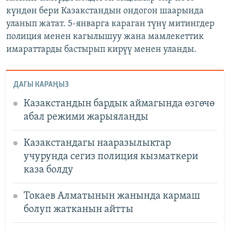
күндөн бери Казакстандын ондогон шаарында
уланып жатат. 5-январга караган түнү митингдер
полиция менен кагылышуу жана мамлекеттик
имараттарды бастырып кирүү менен уланды.
ДАГЫ КАРАҢЫЗ
Казакстандын бардык аймагында өзгөчө
абал режими жарыяланды
Казакстандагы нааразылыктар
учурунда сегиз полиция кызматкери
каза болду
Токаев Алматынын жанында кармаш
болуп жатканын айтты