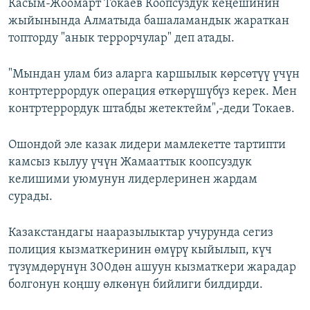
Касым-Жоомарт Токаев Коопсуздук кеңешинин
жыйынында Алматыда башаламандык жараткан
топторду "анык террорчулар" деп атады.
"Мындан улам биз аларга каршылык көрсөтүү үчүн
контртеррордук операция өткөрүшүбүз керек. Мен
контртеррордук штабды жетектейм",-деди Токаев.
Ошондой эле казак лидери мамлекетте тартипти
камсыз кылуу үчүн Жамааттык коопсуздук
келишими уюмунун лидерлеринен жардам
сурады.
Казакстандагы нааразылыктар учурунда сегиз
полиция кызматкеринин өмүрү кыйылып, күч
түзүмдөрүнүн 300дөн ашуун кызматкери жарадар
болгонун коңшу өлкөнүн бийлиги билдирди.