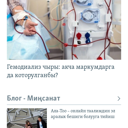
Гемодиализ чыры: акча маркумдарга
да которулганбы?
Блог - Миңсанат
Ала-Тоо – онлайн таалимдин эл
аралык бешиги болууга тийиш