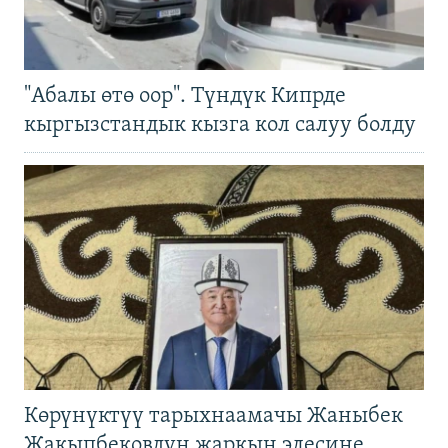
"Абалы өтө оор". Түндүк Кипрде
кыргызстандык кызга кол салуу болду
Көрүнүктүү тарыхнаамачы Жаныбек
Жакыпбековдун жаркын элесине