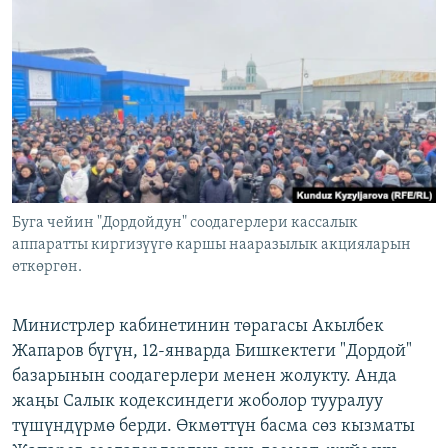
ОНЛАЙН ШЕРИНЕ
ЭЖЕ-СИҢДИЛЕР
АЗАТТЫК+
ЫҢГАЙСЫЗ СУРООЛОР
ЭЕ/АРнун бардык сайттары
Буга чейин "Дордойдун" соодагерлери кассалык
аппаратты киргизүүгө каршы нааразылык акцияларын
өткөргөн.
Министрлер кабинетинин төрагасы Акылбек
Жапаров бүгүн, 12-январда Бишкектеги "Дордой"
базарынын соодагерлери менен жолукту. Анда
жаңы Салык кодексиндеги жоболор тууралуу
түшүндүрмө берди. Өкмөттүн басма сөз кызматы