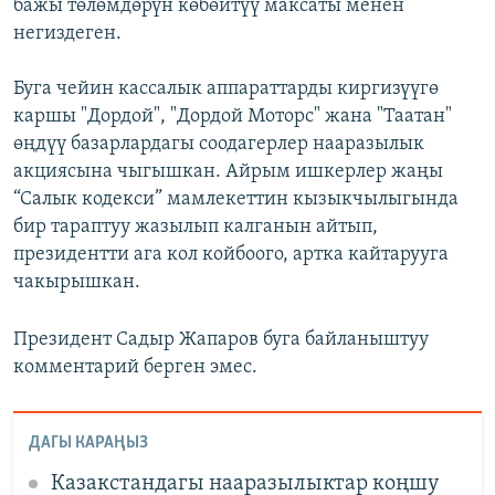
бажы төлөмдөрүн көбөйтүү максаты менен
негиздеген.
Буга чейин кассалык аппараттарды киргизүүгө
каршы "Дордой", "Дордой Моторс" жана "Таатан"
өңдүү базарлардагы соодагерлер нааразылык
акциясына чыгышкан. Айрым ишкерлер жаңы
“Салык кодекси” мамлекеттин кызыкчылыгында
бир тараптуу жазылып калганын айтып,
президентти ага кол койбоого, артка кайтарууга
чакырышкан.
Президент Садыр Жапаров буга байланыштуу
комментарий берген эмес.
ДАГЫ КАРАҢЫЗ
Казакстандагы нааразылыктар коңшу