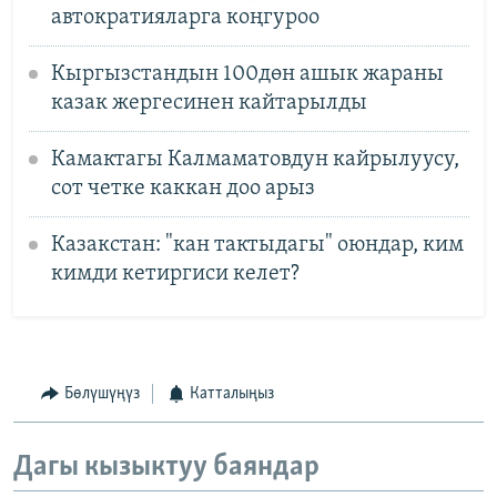
автократияларга коңгуроо
Кыргызcтандын 100дөн ашык жараны
казак жергесинен кайтарылды
Камактагы Калмаматовдун кайрылуусу,
сот четке каккан доо арыз
Казакстан: "кан тактыдагы" оюндар, ким
кимди кетиргиси келет?
Бөлүшүңүз
Катталыңыз
Дагы кызыктуу баяндар