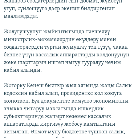
Жапаров соодагерлердин сын-доомат, жүйөсүн
угуп, сүйлөшүүгө даяр экенин билдиргенин
маалымдады.
Жолугушуунун жыйынтыгында тиешелүү
министрлик-мекемелердин өкүлдөрү менен
соодагерлерден турган жумушчу топ түзүү, чакан
бизнес үчүн кассалык аппараттарды колдонуунун
жеке шарттарын иштеп чыгуу тууралуу чечим
кабыл алынды.
Жогорку Кеңеш былтыр жыл аягында жаңы Салык
кодексин кабыл алып, президентке кол коюуга
жөнөткөн. Бул документте көмүскө экономиканы
ачыкка чыгаруу максатында ишкердик
субьекттеринде жапырт көзөмөл кассалык
аппараттарды киргизүү жобосу камтылганы
айтылган. Өкмөт муну бюджетке түшкөн салык,