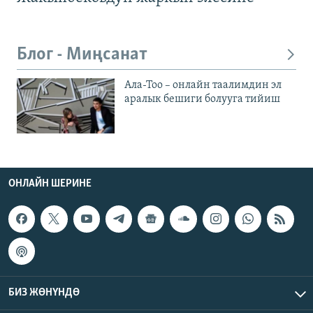
Блог - Миңсанат
Ала-Тоо – онлайн таалимдин эл
аралык бешиги болууга тийиш
ОНЛАЙН ШЕРИНЕ
БИЗ ЖӨНҮНДӨ