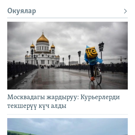
Окуялар
Москвадагы жардыруу: Курьерлерди
текшерүү күч алды