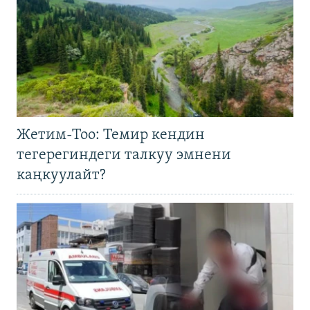
Жетим-Тоо: Темир кендин
тегерегиндеги талкуу эмнени
каңкуулайт?