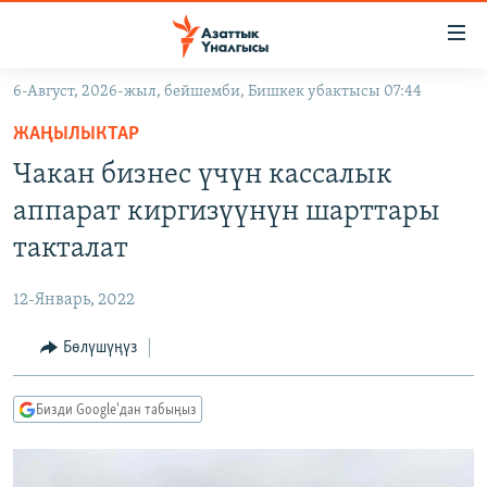
Линктер
Мазмунга
өтүңүз
6-Август, 2026-жыл, бейшемби, Бишкек убактысы 07:44
Навигацияга
ЖАҢЫЛЫКТАР
өтүңүз
ЖАҢЫЛЫКТАР
КЫРГЫЗСТАН
Издөөгө
Чакан бизнес үчүн кассалык
салыңыз
ДҮЙНӨ
КЫРГЫЗСТАН
аппарат киргизүүнүн шарттары
УКРАИНА
САЯСАТ
ДҮЙНӨ
такталат
АТАЙЫН ИЛИКТӨӨ
ЭКОНОМИКА
БОРБОР АЗИЯ
12-Январь, 2022
ТВ ПРОГРАММАЛАР
МАДАНИЯТ
Бөлүшүңүз
ПОДКАСТ
БҮГҮН АЗАТТЫКТА
ӨЗГӨЧӨ ПИКИР
ЭКСПЕРТТЕР ТАЛДАЙТ
Бизди Google'дан табыңыз
БИЗ ЖАНА ДҮЙНӨ
Русский
ДАНИСТЕ