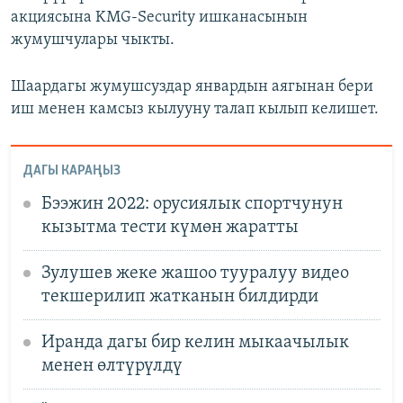
акциясына KMG-Security ишканасынын
жумушчулары чыкты.
Шаардагы жумушсуздар январдын аягынан бери
иш менен камсыз кылууну талап кылып келишет.
ДАГЫ КАРАҢЫЗ
Бээжин 2022: орусиялык спортчунун
кызытма тести күмөн жаратты
Зулушев жеке жашоо тууралуу видео
текшерилип жатканын билдирди
Иранда дагы бир келин мыкаачылык
менен өлтүрүлдү