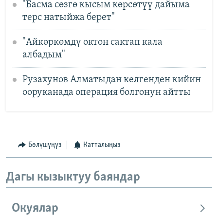
"Басма сөзгө кысым көрсөтүү дайыма
терс натыйжа берет"
"Айкөркөмдү октон сактап кала
албадым"
Рузахунов Алматыдан келгенден кийин
ооруканада операция болгонун айтты
Бөлүшүңүз
Катталыңыз
Дагы кызыктуу баяндар
Окуялар