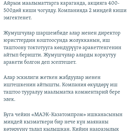
Айрым маалыматтарга караганда, акцияга 400-
500дөй киши чогулду. Компанияда 2 миңдей киши
эмгектенет.
Жумушчулар шаршембиде алар менен директор
юристтердин коштоосунда жолукканын, иш
таштоону токтотууга көндүрүүгө аракеттенгенин
айтып беришти. Жумушчулар аларды коркутуу
аракети болгон деп эсептешет.
Алар эскилиги жеткен жабдуулар менен
иштешкенин айтышты. Компания өкүлдөрү иш
таштоо тууралуу маалыматка комментарий бере
элек.
Буга чейин «МАЭК–Казатомпром» ишканасынын
миңдей кызматкери бир нече күн маянаны
көтөрүүнү талап кылышкан. Кийин нааразылык