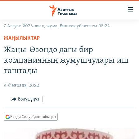
Линктер
Мазмунга
өтүңүз
7-Август, 2026-жыл, жума, Бишкек убактысы 05:22
Навигацияга
ЖАҢЫЛЫКТАР
өтүңүз
ЖАҢЫЛЫКТАР
КЫРГЫЗСТАН
Издөөгө
Жаңы-Өзөндө дагы бир
салыңыз
ДҮЙНӨ
КЫРГЫЗСТАН
компаниянын жумушчулары иш
УКРАИНА
САЯСАТ
ДҮЙНӨ
таштады
АТАЙЫН ИЛИКТӨӨ
ЭКОНОМИКА
БОРБОР АЗИЯ
9-Февраль, 2022
ТВ ПРОГРАММАЛАР
МАДАНИЯТ
Бөлүшүңүз
ПОДКАСТ
БҮГҮН АЗАТТЫКТА
ӨЗГӨЧӨ ПИКИР
ЭКСПЕРТТЕР ТАЛДАЙТ
Бизди Google'дан табыңыз
БИЗ ЖАНА ДҮЙНӨ
Русский
ДАНИСТЕ