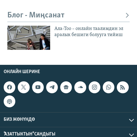
Блог - Миңсанат
Ала-Тоо – онлайн таалимдин эл
аралык бешиги болууга тийиш
ОНЛАЙН ШЕРИНЕ
БИЗ ЖӨНҮНДӨ
"АЗАТТЫКТЫН" САНДЫГЫ