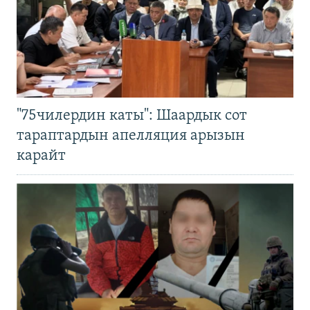
"75чилердин каты": Шаардык сот
тараптардын апелляция арызын
карайт