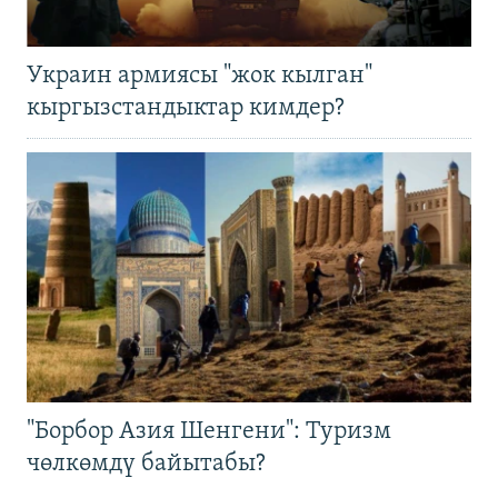
Украин армиясы "жок кылган"
кыргызстандыктар кимдер?
"Борбор Азия Шенгени": Туризм
чөлкөмдү байытабы?