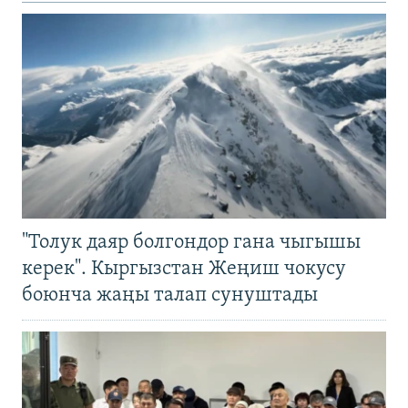
"Толук даяр болгондор гана чыгышы
керек". Кыргызстан Жеңиш чокусу
боюнча жаңы талап сунуштады