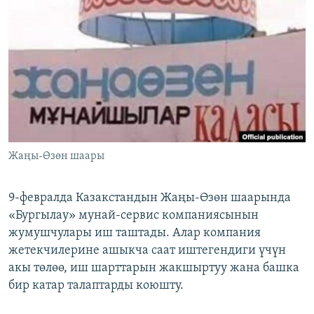
ОНЛАЙН ШЕРИНЕ
ЭЖЕ-СИҢДИЛЕР
АЗАТТЫК+
ЫҢГАЙСЫЗ СУРООЛОР
ЭЕ/АРнун бардык сайттары
Жаңы-Өзөн шаары
9-февралда Казакстандын Жаңы-Өзөн шаарында
«Бургылау» мунай-сервис компаниясынын
жумушчулары иш таштады. Алар компания
жетекчилерине ашыкча саат иштегендиги үчүн
акы төлөө, иш шарттарын жакшыртуу жана башка
бир катар талаптарды коюшту.