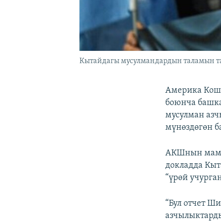
Кытайдагы мусулмандардын таламын тал
Америка Кош
боюнча башк
мусулман аз
мүнөздөгөн б
АКШнын мамле
докладда Кыт
“үрөй учурга
“Бул отчет Ш
азчылыктарды