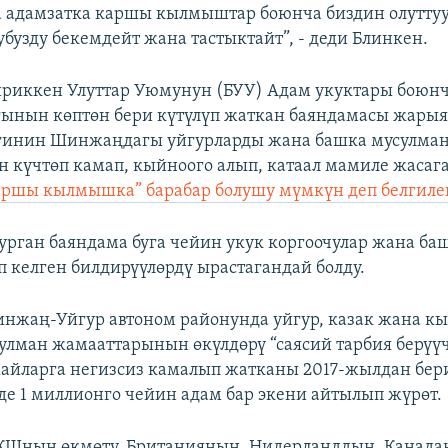
 адамзатка каршы кылмыштар боюнча биздин олутту
бузду бекемдейт жана тастыктайт”, - деди Блинкен.
Бириккен Улуттар Уюмунун (БУУ) Адам укуктары боюн
ынын көптөн бери күтүлүп жаткан баяндамасы жарыя
гинин Шинжаңдагы уйгурларды жана башка мусулма
 күчтөп камап, кыйноого алып, катаал мамиле жасаг
аршы кылмышка” барабар болушу мүмкүн деп белгиле
турган баяндама буга чейин укук коргоочулар жана ба
 келген билдирүүлөрдү ырастагандай болду.
жаң-Уйгур автоном районунда уйгур, казак жана к
улман жамааттарынын өкүлдөрү “саясий тарбия берүүч
жайларга негизсиз камалып жатканы 2017-жылдан бер
рде 1 миллионго чейин адам бар экени айтылып жүрөт.
АКШнын өкмөтү, Британиянын, Нидерланддын, Канада