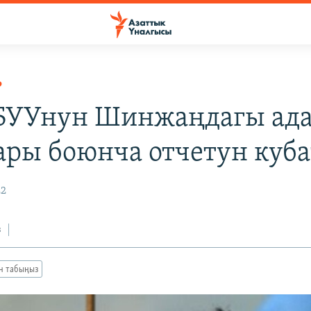
Р
БУУнун Шинжаңдагы ад
ары боюнча отчетун куб
22
з
ан табыңыз