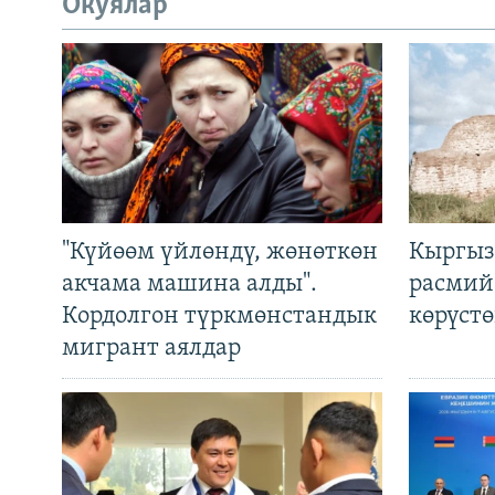
Окуялар
"Күйөөм үйлөндү, жөнөткөн
Кыргыз
акчама машина алды".
расмий
Кордолгон түркмөнстандык
көрүст
мигрант аялдар