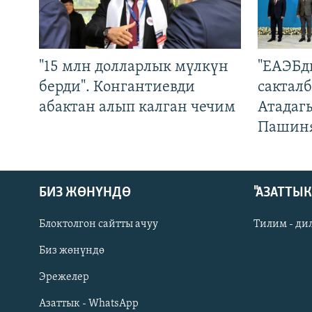
"15 млн долларлык мүлкүн
"ЕАЭБд
берди". Конгантиевди
сакталб
абактан алып калган чечим
Атадаг
Пашин
БИЗ ЖӨНҮНДӨ
"АЗАТТЫ
Блоктолгон сайтты ачуу
Тилим - ди
Биз жөнүндө
Русский
Эрежелер
Азаттык - WhatsApp
ОНЛАЙН ШЕРИНЕ