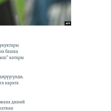
 укуктары
на башка
ыш” катары
дирүүсүндө,
га карата
 жана диний
жаткан