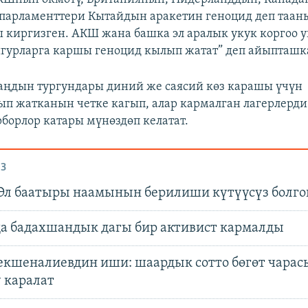
арламенттери Кытайдын аракетин геноцид деп таан
 киргизген. АКШ жана башка эл аралык укук коргоо
гурларга каршы геноцид кылып жатат” деп айыпташк
ңдын тургундары диний же саясий көз карашы үчүн
ып жатканын четке кагып, алар кармалган лагерлерди
рборлор катары мүнөздөп келатат.
З
Эл баатыры наамынын берилиши күтүүсүз болго
а бадахшандык дагы бир активист кармалды
кшеналиевдин иши: шаардык сотто бөгөт чарас
 каралат