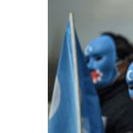
ЭЖЕ-СИҢДИЛЕР
АЗАТТЫК+
ЫҢГАЙСЫЗ СУРООЛОР