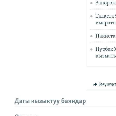
Запорож
Таласта
имараты
Пакиста
Нурбек 
кызмат
Бөлүшүңү
Дагы кызыктуу баяндар