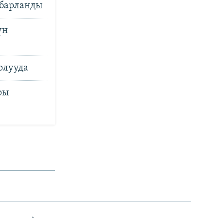
абарланды
үн
олууда
ры