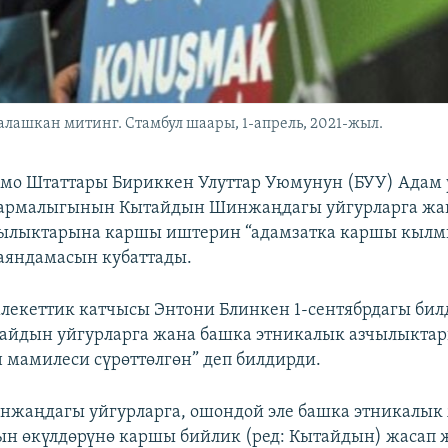
ашкан митинг. Стамбул шаары, 1-апрель, 2021-жыл.
мо Штаттары Бириккен Улуттар Уюмунун (БУУ) Адам
армалыгынын Кытайдын Шинжаңдагы уйгурларга жа
чылыктарына каршы иштерин “адамзатка каршы кылм
аяндамасын кубаттады.
кеттик катчысы Энтони Блинкен 1-сентябрдагы бил
айдын уйгурларга жана башка этникалык азчылыктар
н мамилеси сүрөттөлгөн” деп билдирди.
инжаңдагы уйгурларга, ошондой эле башка этникалык
н өкүлдөрүнө каршы бийлик (ред: Кытайдын) жасап 