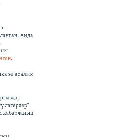
у
ча
ланган. Анда
н
аны
нген
.
шка эл аралык
ыргыздар
ү лагерлер”
и кабарланып
нын,