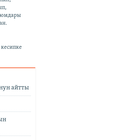
ып,
 уюмдары
ан.
 кесипке
нун айтты
ын