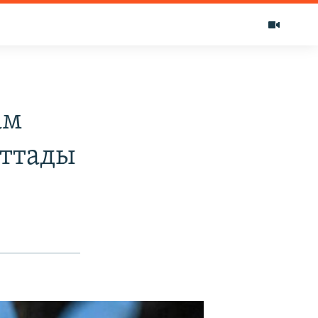
ам
аттады