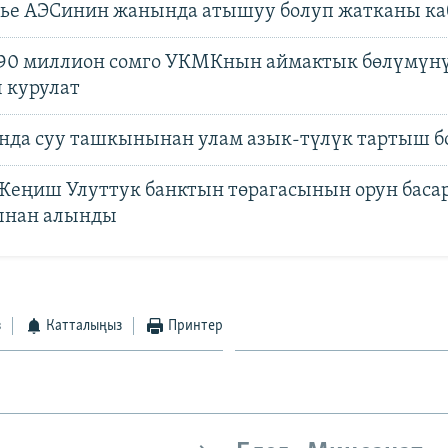
ье АЭСинин жанында атышуу болуп жатканы к
 90 миллион сомго УКМКнын аймактык бөлүмүн
 курулат
нда суу ташкынынан улам азык-түлүк тартыш б
Жеңиш Улуттук банктын төрагасынын орун баса
ынан алынды
з
Катталыңыз
Принтер