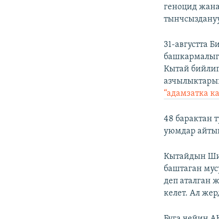
геноцид жана
тынчсыздануу
31-августта 
башкармалыг
Кытай бийли
азчылыктарын
“адамзатка к
48 барактан 
уюмдар айтып
Кытайдын Шин
баштаган мус
деп аталган 
келет. Ал же
Буга чейин 