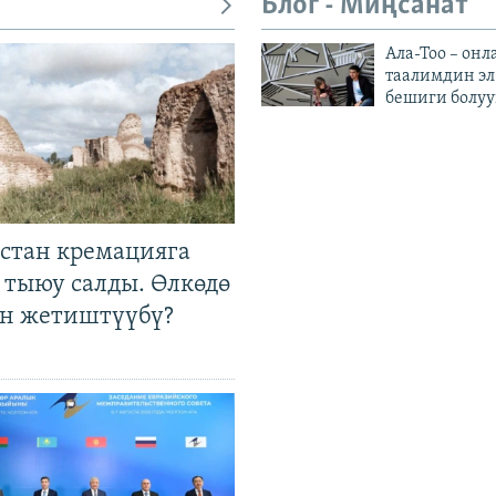
Блог - Миңсанат
Ала-Тоо – онл
таалимдин эл
бешиги болуу
стан кремацияга
 тыюу салды. Өлкөдө
өн жетиштүүбү?