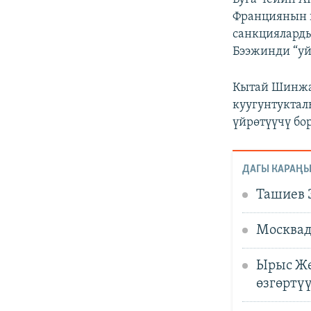
Франциянын п
санкцияларды
Бээжинди “уй
Кытай Шинжа
куугунтуктал
үйрөтүүчү бо
ДАГЫ КАРАҢЫ
Ташиев 
Москвад
Ырыс Же
өзгөртүү