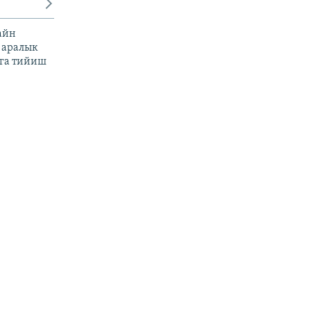
айн
 аралык
га тийиш