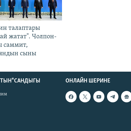
ин талаптары
ай жатат". Чолпон-
ы саммит,
яндын сыны
КТЫН" САНДЫГЫ
ОНЛАЙН ШЕРИНЕ
лим