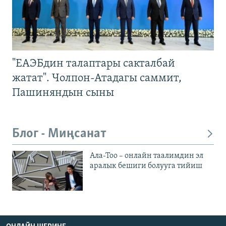
"ЕАЭБдин талаптары сакталбай
жатат". Чолпон-Атадагы саммит,
Пашиняндын сыны
Блог - Миңсанат
Ала-Тоо – онлайн таалимдин эл
аралык бешиги болууга тийиш