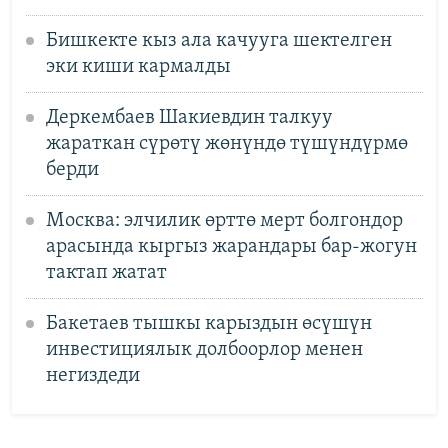
Бишкекте кыз ала качууга шектелген
эки киши кармалды
Деркембаев Шакиевдин талкуу
жараткан сүрөтү жөнүндө түшүндүрмө
берди
Москва: элчилик өрттө мерт болгондор
арасында кыргыз жарандары бар-жогун
тактап жатат
Бакетаев тышкы карыздын өсүшүн
инвестициялык долбоорлор менен
негиздеди