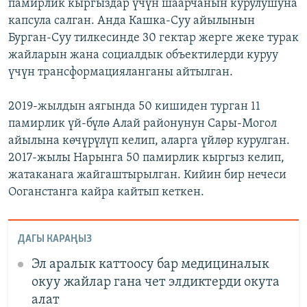
памирлик кыргыздар үчүн шаарчанын курулушуна
капсула салган. Анда Кашка-Суу айылынын
Бурган-Суу тилкесинде 30 гектар жерге жеке турак
жайларын жана социалдык объектилерди куруу
үчүн трансформацияланганы айтылган.
2019-жылдын аягында 50 кишиден турган 11
памирлик үй-бүлө Алай районунун Сары-Могол
айылына көчүрүлүп келип, аларга үйлөр курулган.
2017-жылы Нарынга 50 памирлик кыргыз келип,
жатаканага жайгаштырылган. Кийин бир нечеси
Ооганстанга кайра кайтып кеткен.
ДАГЫ КАРАҢЫЗ
Эл аралык каттоосу бар медициналык
окуу жайлар гана чет элдиктерди окута
алат