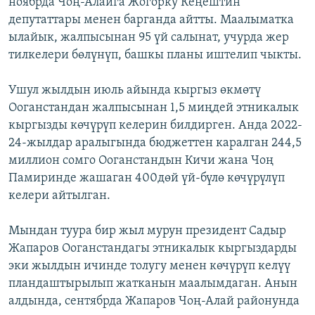
ноябрда Чоң-Алайга Жогорку Кеңештин
депутаттары менен барганда айтты. Маалыматка
ылайык, жалпысынан 95 үй салынат, учурда жер
тилкелери бөлүнүп, башкы планы иштелип чыкты.
Ушул жылдын июль айында кыргыз өкмөтү
Ооганстандан жалпысынан 1,5 миңдей этникалык
кыргызды көчүрүп келерин билдирген. Анда 2022-
24-жылдар аралыгында бюджеттен каралган 244,5
миллион сомго Ооганстандын Кичи жана Чоң
Памиринде жашаган 400дөй үй-бүлө көчүрүлүп
келери айтылган.
Мындан туура бир жыл мурун президент Садыр
Жапаров Ооганстандагы этникалык кыргыздарды
эки жылдын ичинде толугу менен көчүрүп келүү
пландаштырылып жатканын маалымдаган. Анын
алдында, сентябрда Жапаров Чоң-Алай районунда