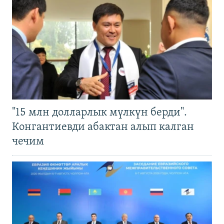
"15 млн долларлык мүлкүн берди".
Конгантиевди абактан алып калган
чечим