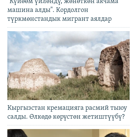
"Күйөөм үйлөндү, жөнөткөн акчама
машина алды". Кордолгон
түркмөнстандык мигрант аялдар
Кыргызстан кремацияга расмий тыюу
салды. Өлкөдө көрүстөн жетиштүүбү?