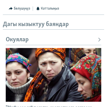
Бөлүшүңүз
Катталыңыз
Дагы кызыктуу баяндар
Окуялар