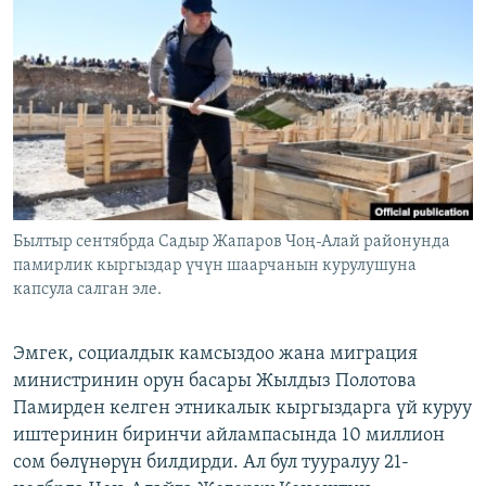
ОНЛАЙН ШЕРИНЕ
ЭЖЕ-СИҢДИЛЕР
АЗАТТЫК+
ЫҢГАЙСЫЗ СУРООЛОР
ЭЕ/АРнун бардык сайттары
Былтыр сентябрда Садыр Жапаров Чоң-Алай районунда
памирлик кыргыздар үчүн шаарчанын курулушуна
капсула салган эле.
Эмгек, социалдык камсыздоо жана миграция
министринин орун басары Жылдыз Полотова
Памирден келген этникалык кыргыздарга үй куруу
иштеринин биринчи айлампасында 10 миллион
сом бөлүнөрүн билдирди. Ал бул тууралуу 21-