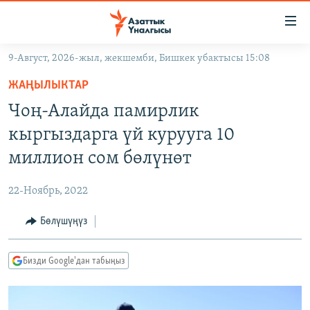
Линктер
Мазмунга
өтүңүз
9-Август, 2026-жыл, жекшемби, Бишкек убактысы 15:08
Навигацияга
ЖАҢЫЛЫКТАР
өтүңүз
ЖАҢЫЛЫКТАР
КЫРГЫЗСТАН
Издөөгө
Чоң-Алайда памирлик
салыңыз
ДҮЙНӨ
КЫРГЫЗСТАН
кыргыздарга үй курууга 10
УКРАИНА
САЯСАТ
ДҮЙНӨ
миллион сом бөлүнөт
АТАЙЫН ИЛИКТӨӨ
ЭКОНОМИКА
БОРБОР АЗИЯ
22-Ноябрь, 2022
ТВ ПРОГРАММАЛАР
МАДАНИЯТ
Бөлүшүңүз
ПОДКАСТ
БҮГҮН АЗАТТЫКТА
ӨЗГӨЧӨ ПИКИР
ЭКСПЕРТТЕР ТАЛДАЙТ
Бизди Google'дан табыңыз
БИЗ ЖАНА ДҮЙНӨ
Русский
ДАНИСТЕ