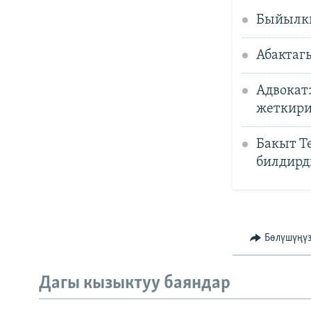
Быйылкы
Абактаг
Адвокат
жеткир
Бакыт Т
билдирд
Бөлүшүңү
Дагы кызыктуу баяндар