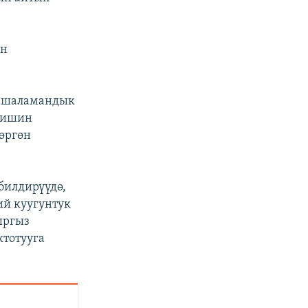
ин
башаламандык
ш ишин
өргөн
билдирүүдө,
ий куугунтук
ыргыз
ктотууга