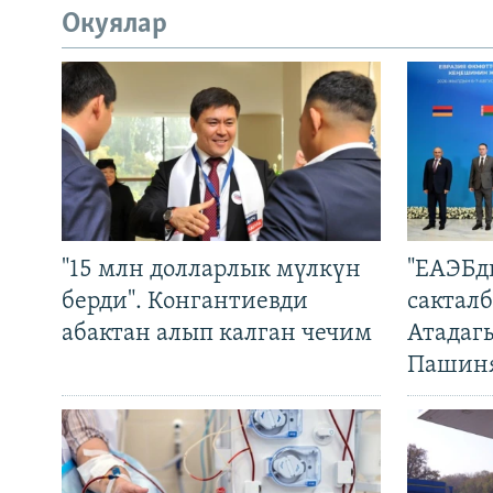
Окуялар
"15 млн долларлык мүлкүн
"ЕАЭБд
берди". Конгантиевди
сакталб
абактан алып калган чечим
Атадаг
Пашин