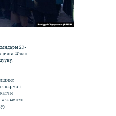
кындары 20-
кцияга 20дан
шууну,
 ишине
ык кармап
йкатчы
нова менен
нуу