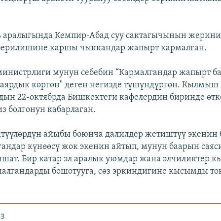
ь аралыгында Кемпир-Абад суу сактагычынын жерин
 берилишине каршы чыккандар жапырт кармалган.
министрлиги мунун себебин “Кармалгандар жапырт 
аярдык көргөн" деген негизде түшүндүргөн. Кылмы
рдын 22-октябрда Бишкектеги кафелердин биринде өтк
 болгонун кабарлаган.
үүлөрдүн айыбы боюнча далилдер жетиштүү экенин 
гандар күнөөсү жок экенин айтып, мунун баарын саяс
ышат. Бир катар эл аралык уюмдар жана элчиликтер к
алгандарды бошотууга, сөз эркиндигине кысымды то
З