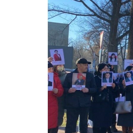
ЭЖЕ-СИҢДИЛЕР
АЗАТТЫК+
ЫҢГАЙСЫЗ СУРООЛОР