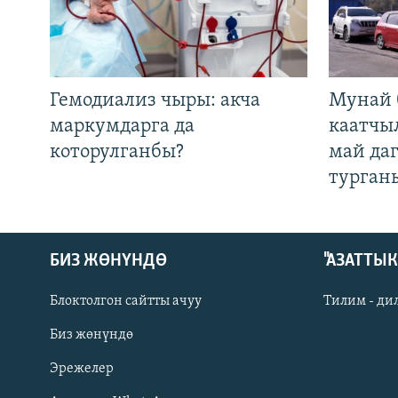
Гемодиализ чыры: акча
Мунай 
маркумдарга да
каатчы
которулганбы?
май да
турган
БИЗ ЖӨНҮНДӨ
"АЗАТТЫ
Блоктолгон сайтты ачуу
Тилим - ди
Биз жөнүндө
Русский
Эрежелер