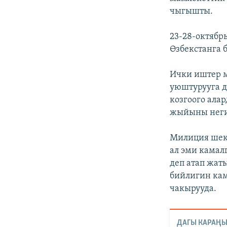
чыгышты.
23-28-октябр
Өзбекстанга
Ички иштер 
уюштурууга д
козгоого ала
жыйыны негиз
Милиция шект
ал эми камал
деп атап жат
бийлигин кам
чакырууда.
ДАГЫ КАРАҢЫ