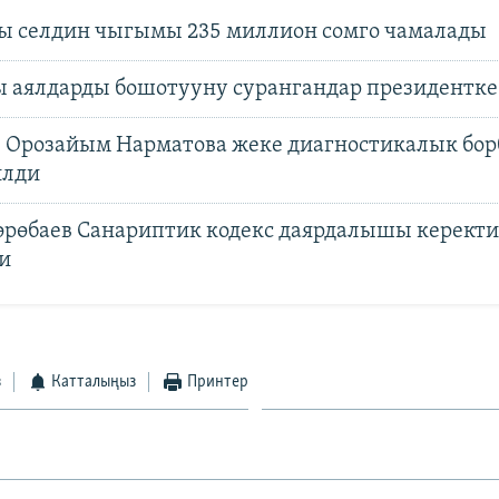
 селдин чыгымы 235 миллион сомго чамалады
ы аялдарды бошотууну сурангандар президентк
: Орозайым Нарматова жеке диагностикалык бор
илди
өрөбаев Санариптик кодекс даярдалышы керект
и
з
Катталыңыз
Принтер