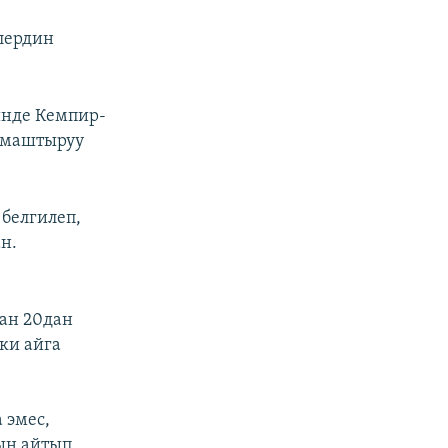
лердин
инде Кемпир-
лмаштыруу
белгилеп,
н.
ан 20дан
ки айга
 эмес,
ын айтып