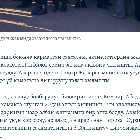
рдын жакындары акцияга чыгышты.
иши боюнча кармалган саясатчы, активисттердин жа
кектеги Панфилов сейил багына акцияга чыгышты. А
гулду. Алар президент Садыр Жапаров менен жолугу
ы үй камагына чыгарууну талап кылышты.
 алдын алуу борборунун билдиришинче, Кемпир-Абад
 камакта отурган 20дан ашык кишинин 17си ачкачыл
дарынын наар албай жатканына бир апта болду. Акы
ым укук коргоочулар алардын арасынан Перизат Сура
рматованын саламаттыгына байланыштуу тынчсызда
.