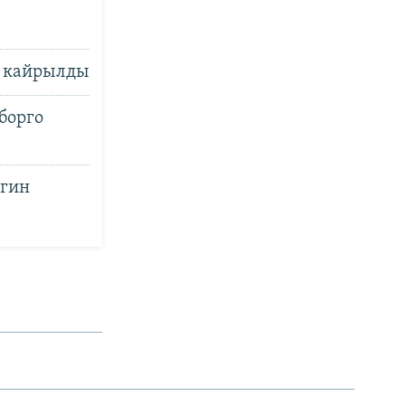
е кайрылды
борго
игин