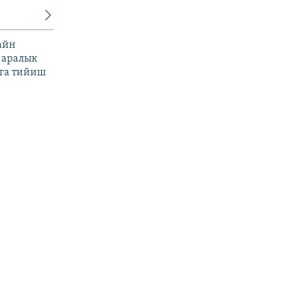
айн
 аралык
га тийиш