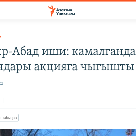
Р
р-Абад иши: камалганд
дары акцияга чыгышты
22
з
ан табыңыз