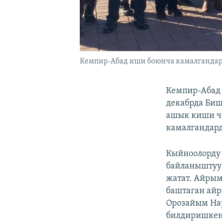
Кемпир-Абад иши боюнча камалганда
Кемпир-Абад 
декабрда Биш
ашык киши чо
камалгандард
Кыйноолорду
байланыштуу
жатат. Айрым
баштаган айр
Орозайым На
билдиришкен