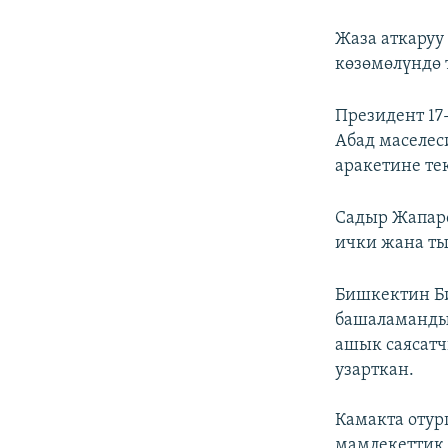
Жаза аткару
көзөмөлүндө 
Президент 17
Абад маселес
аракетине те
Садыр Жапар
ички жана ты
Бишкектин Би
башаламандык
ашык саясатч
узарткан.
Камакта отур
мамлекеттик 