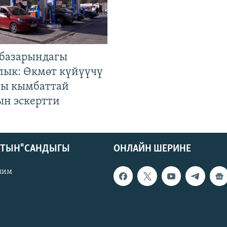
базарындагы
лык: Өкмөт күйүүчү
гы кымбаттай
ын эскертти
КТЫН" САНДЫГЫ
ОНЛАЙН ШЕРИНЕ
лим