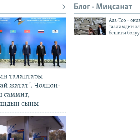
Блог - Миңсанат
Ала-Тоо – онл
таалимдин эл
бешиги болуу
ин талаптары
ай жатат". Чолпон-
ы саммит,
яндын сыны