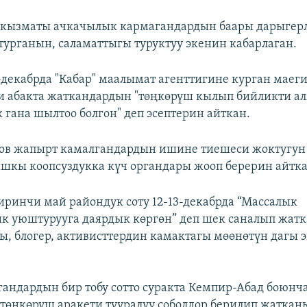
у кызматы ачкачылык кармагандардын баары дарыгер
турганын, саламаттыгы туруктуу экенин кабарлаган.
-декабрда "Кабар" маалымат агенттигине курган маег
и
абакта жаткандардын "төңкөрүш кылып бийликти а
к гана шылтоо болгон" деп эсептерин айткан.
ов жапырт камалгандардын ишине тиешеси жоктугун 
шкы коопсуздукка күч органдары жооп берерин айтка
ринчи май райондук соту 12-13-декабрда “Массалык
 уюштурууга даярдык көргөн” деп шек саналып жатк
ы, блогер, активисттердин камактагы мөөнөтүн дагы э
гандардын бир тобу сотто суракта Кемпир-Абад боюнча
төңкөрүш аракети тууралуу соболдор берилип жаткан