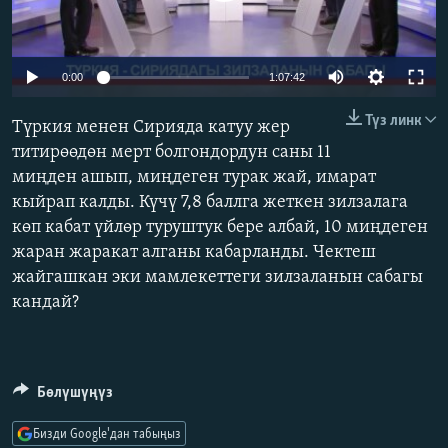
ОНЛАЙН ШЕРИНЕ
ЭЖЕ-СИҢДИЛЕР
АЗАТТЫК+
Auto
0:00
1:07:42
ЫҢГАЙСЫЗ СУРООЛОР
240p
Түз линк
Түркия менен Сирияда катуу жер
360p
титирөөдөн мерт болгондордун саны 11
ЭЕ/АРнун бардык сайттары
миңден ашып, миңдеген турак жай, имарат
480p
Auto
240p
360p
480p
кыйрап калды. Күчү 7,8 баллга жеткен зилзалага
720p
көп кабат үйлөр туруштук бере албай, 10 миңдеген
720p
жаран жаракат алганы кабарланды. Чектеш
жайгашкан эки мамлекеттеги зилзаланын сабагы
кандай?
Бөлүшүңүз
Бизди Google'дан табыңыз