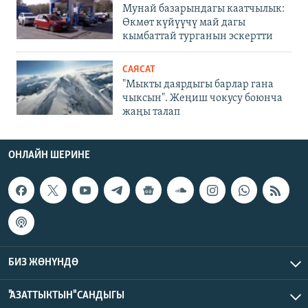
Мунай базарындагы каатчылык:
Өкмөт күйүүчү май дагы
кымбаттай турганын эскертти
САЯСАТ
"Мыкты даярдыгы барлар гана
чыксын". Жеңиш чокусу боюнча
жаңы талап
ОНЛАЙН ШЕРИНЕ
БИЗ ЖӨНҮНДӨ
"АЗАТТЫКТЫН" САНДЫГЫ