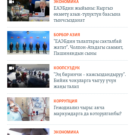
ЭКОНОМИКА
ЕАЭБдин жыйыны: Кыргыз
өкмөтү азык-түлүктүн баасына
тынчсызданат
БОРБОР АЗИЯ
"ЕАЭБдин талаптары сакталбай
жатат". Чолпон-Атадагы саммит,
Пашиняндын сыны
КООПСУЗДУК
"Эң биринчи – камсыздандыруу".
Бийик чокуларга чыгуу үчүн
жаңы талап
КОРРУПЦИЯ
Гемодиализ чыры: акча
маркумдарга да которулганбы?
ЭКОНОМИКА