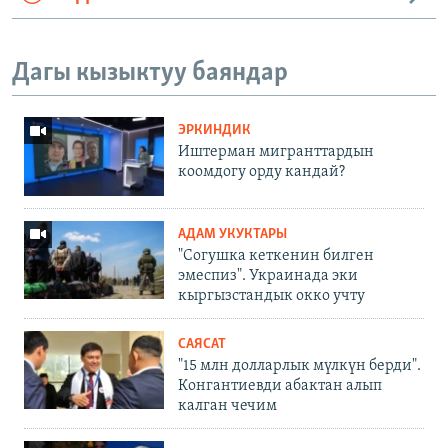
Дагы кызыктуу баяндар
ЭРКИНДИК
Иштерман мигранттардын
коомдогу орду кандай?
АДАМ УКУКТАРЫ
"Согушка кеткенин билген
эмеспиз". Украинада эки
кыргызстандык окко учту
САЯСАТ
"15 млн долларлык мүлкүн берди".
Конгантиевди абактан алып
калган чечим