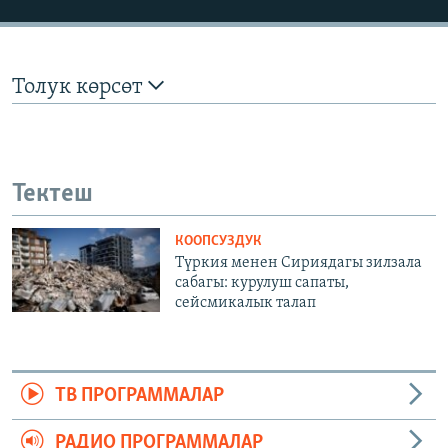
Толук көрсөт
Тектеш
КООПСУЗДУК
Түркия менен Сириядагы зилзала
сабагы: курулуш сапаты,
сейсмикалык талап
ТВ ПРОГРАММАЛАР
РАДИО ПРОГРАММАЛАР