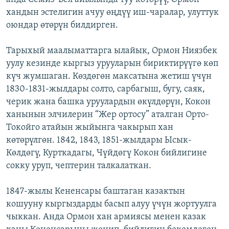
хандын эстелигин ачуу өңдүү иш-чаралар, улуттук
оюндар өтөрүн билдирген.
Тарыхый маалыматтарга ылайык, Ормон Ниязбек
уулу кезинде кыргыз урууларын бириктирүүгө көп
күч жумшаган. Көздөгөн максатына жетиш үчүн
1830-1831-жылдары солто, сарбагыш, бугу, саяк,
черик жана башка уруулардын өкүлдөрүн, Кокон
ханынын элчилерин “Жер ортосу” аталган Орто-
Токойго атайын жыйынга чакырып хан
көтөрүлгөн. 1842, 1843, 1851-жылдары Ысык-
Көлдөгү, Курткадагы, Чүйдөгү Кокон бийлигине
сокку уруп, чептерин талкалаткан.
1847-жылы Кененсары баштаган казактын
кошууну кыргыздарды басып алуу үчүн жортуулга
чыккан. Анда Ормон хан армиясы менен казак