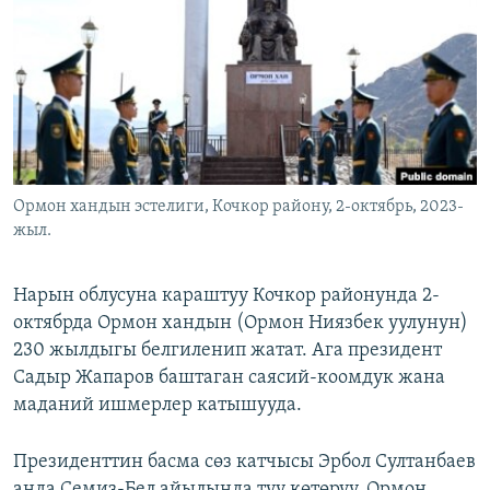
ОНЛАЙН ШЕРИНЕ
ЭЖЕ-СИҢДИЛЕР
АЗАТТЫК+
ЫҢГАЙСЫЗ СУРООЛОР
ЭЕ/АРнун бардык сайттары
Ормон хандын эстелиги, Кочкор району, 2-октябрь, 2023-
жыл.
Нарын облусуна караштуу Кочкор районунда 2-
октябрда Ормон хандын (Ормон Ниязбек уулунун)
230 жылдыгы белгиленип жатат. Ага президент
Садыр Жапаров баштаган саясий-коомдук жана
маданий ишмерлер катышууда.
Президенттин басма сөз катчысы Эрбол Султанбаев
анда Семиз-Бел айылында туу көтөрүү, Ормон