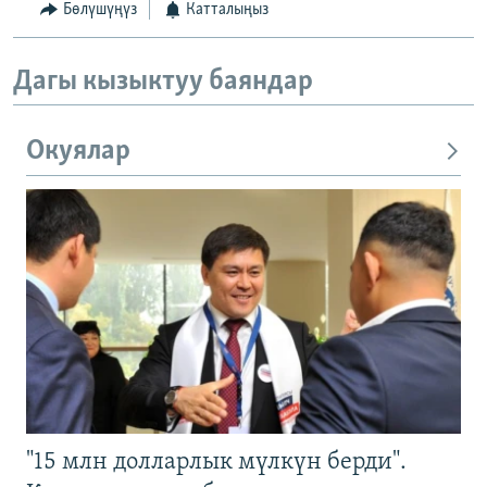
Бөлүшүңүз
Катталыңыз
Дагы кызыктуу баяндар
Окуялар
"15 млн долларлык мүлкүн берди".