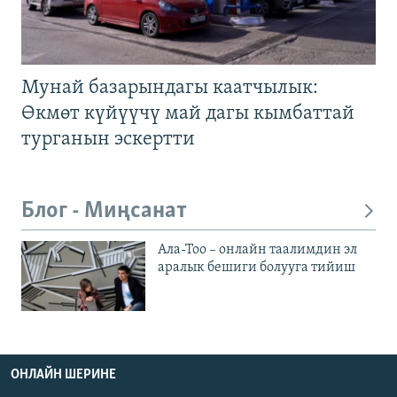
Мунай базарындагы каатчылык:
Өкмөт күйүүчү май дагы кымбаттай
турганын эскертти
Блог - Миңсанат
Ала-Тоо – онлайн таалимдин эл
аралык бешиги болууга тийиш
ОНЛАЙН ШЕРИНЕ