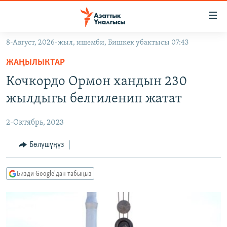
Линктер
Мазмунга
өтүңүз
8-Август, 2026-жыл, ишемби, Бишкек убактысы 07:43
Навигацияга
ЖАҢЫЛЫКТАР
өтүңүз
ЖАҢЫЛЫКТАР
КЫРГЫЗСТАН
Издөөгө
Кочкордо Ормон хандын 230
салыңыз
ДҮЙНӨ
КЫРГЫЗСТАН
жылдыгы белгиленип жатат
УКРАИНА
САЯСАТ
ДҮЙНӨ
2-Октябрь, 2023
АТАЙЫН ИЛИКТӨӨ
ЭКОНОМИКА
БОРБОР АЗИЯ
ТВ ПРОГРАММАЛАР
Бөлүшүңүз
МАДАНИЯТ
ПОДКАСТ
БҮГҮН АЗАТТЫКТА
Бизди Google'дан табыңыз
ӨЗГӨЧӨ ПИКИР
ЭКСПЕРТТЕР ТАЛДАЙТ
БИЗ ЖАНА ДҮЙНӨ
Русский
ДАНИСТЕ