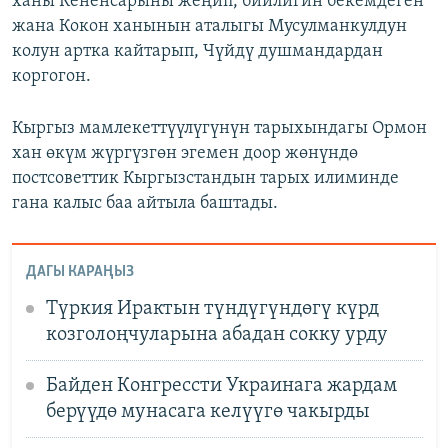
ханы Кененсарыны жеңип, бийлигин бекемдеген
жана Кокон ханынын аталыгы Мусулманкулдун
колун артка кайтарып, Чүйдү душмандардан
коргогон.
Кыргыз мамлекеттүүлүгүнүн тарыхындагы Ормон
хан өкүм жүргүзгөн эгемен доор жөнүндө
постсоветтик Кыргызстандын тарых илиминде
гана калыс баа айтыла баштады.
ДАГЫ КАРАҢЫЗ
Түркия Ирактын түндүгүндөгү күрд
козголоңчуларына абадан сокку урду
Байден Конгрессти Украинага жардам
берүүдө мунасага келүүгө чакырды