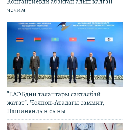
Конгантиевди абактан алып калган
чечим
"ЕАЭБдин талаптары сакталбай
жатат". Чолпон-Атадагы саммит,
Пашиняндын сыны