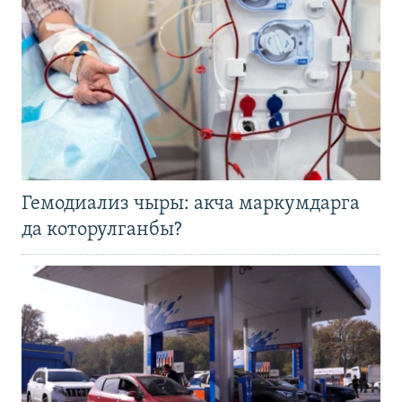
Гемодиализ чыры: акча маркумдарга
да которулганбы?