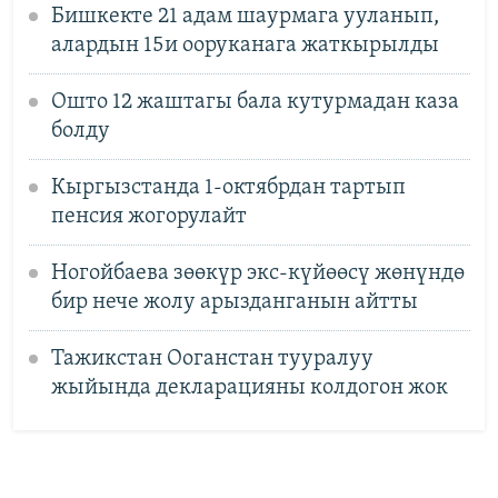
Бишкекте 21 адам шаурмага ууланып,
алардын 15и ооруканага жаткырылды
Ошто 12 жаштагы бала кутурмадан каза
болду
Кыргызстанда 1-октябрдан тартып
пенсия жогорулайт
Ногойбаева зөөкүр экс-күйөөсү жөнүндө
бир нече жолу арызданганын айтты
Тажикстан Ооганстан тууралуу
жыйында декларацияны колдогон жок