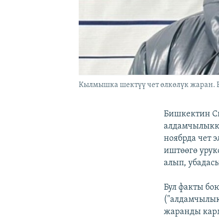
Кылмышка шектүү чет өлкөлүк жаран. 
Бишкектин С
алдамчылыкк
ноябрда чет 
иштөөгө урук
алып, убадас
Бул факты б
("алдамчылык
жаранды кар