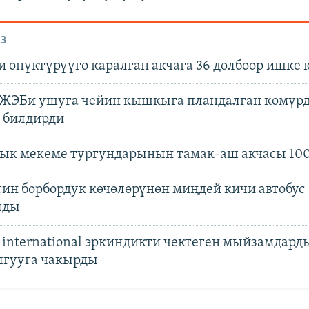
З
 өнүктүрүүгө каралган акчага 36 долбоор ишке 
ЖЭБи ушуга чейин кышкыга пландалган көмүр
 билдирди
ык мекеме тургундарынын тамак-аш акчасы 10
ин борбордук көчөлөрүнөн миңдей кичи автобус
лды
 international эркиндикти чектеген мыйзамдард
ыгууга чакырды