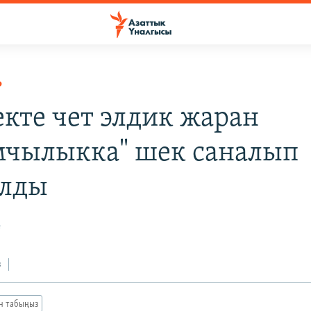
Р
кте чет элдик жаран
мчылыкка" шек саналып
алды
4
з
ан табыңыз