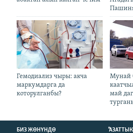
Пашин
Гемодиализ чыры: акча
Мунай 
маркумдарга да
каатчы
которулганбы?
май да
турган
БИЗ ЖӨНҮНДӨ
"АЗАТТЫ