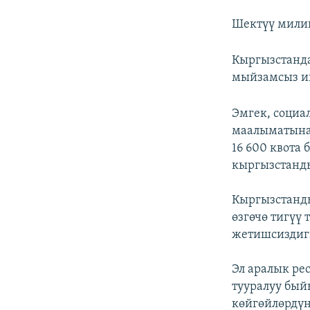
Шектүү мили
Кыргызстанда
мыйзамсыз и
Эмгек, соци
маалыматына 
16 600 квота 
кыргызстанд
Кыргызстанд
өзгөчө тигүү
жетишсиздиги
Эл аралык ре
тууралуу бый
көйгөйлөрдүн