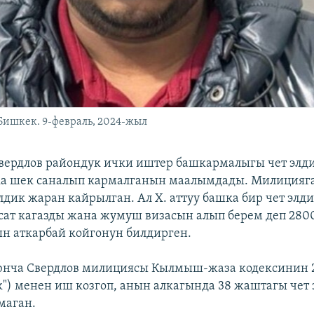
Бишкек. 9-февраль, 2024-жыл
вердлов райондук ички иштер башкармалыгы чет элд
а шек саналып кармалганын маалымдады. Милицияг
элдик жаран кайрылган. Ал Х. аттуу башка бир чет элд
сат кагазды жана жумуш визасын алып берем деп 280
ын аткарбай койгонун билдирген.
оюнча Свердлов милициясы Кылмыш-жаза кодексинин 
") менен иш козгоп, анын алкагында 38 жаштагы чет 
маган.