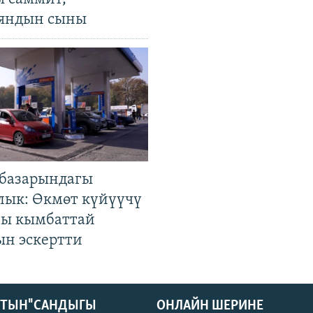
яндын сыны
базарындагы
лык: Өкмөт күйүүчү
гы кымбаттай
ын эскертти
КТЫН" САНДЫГЫ
ОНЛАЙН ШЕРИНЕ