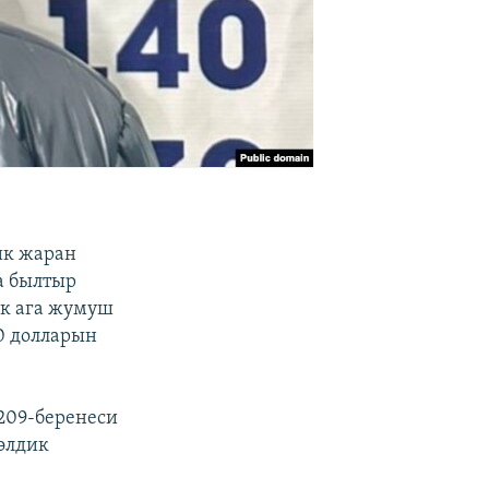
ик жаран
а былтыр
ик ага жумуш
0 долларын
209-беренеси
элдик