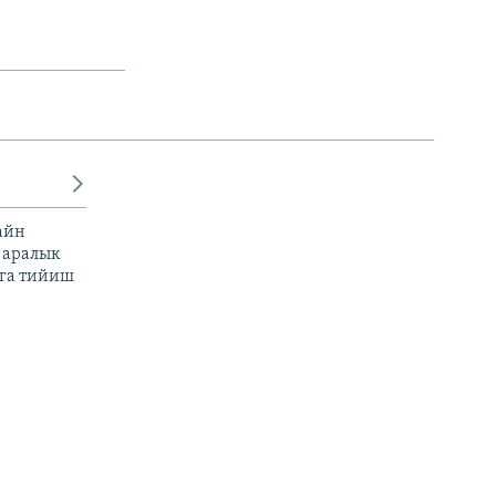
айн
 аралык
га тийиш