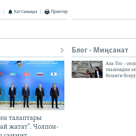
з
Катталыңыз
Принтер
Блог - Миңсанат
Ала-Тоо – онл
таалимдин эл
бешиги болуу
ин талаптары
ай жатат". Чолпон-
ы саммит,