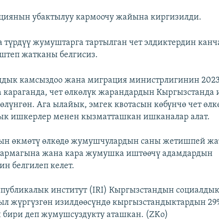
циянын убактылуу кармоочу жайына киргизилди.
 түрдүү жумуштарга тартылган чет элдиктердин канч
штеп жатканы белгисиз.
алдык камсыздоо жана миграция министрлигинин 202
караганда, чет өлкөлүк жарандардын Кыргызстанда 
бөлүнгөн. Ага ылайык, эмгек квотасын көбүнчө чет өлк
ык ишкерлер менен кызматташкан ишканалар алат.
ын өкмөтү өлкөдө жумушчулардын саны жетишпей жа
 тармагына жана кара жумушка иштөөчү адамдардын
н белгилеп келет.
спубликалык институт (IRI) Кыргызстандын социалдык
ыл жүргүзгөн изилдөөсүндө кыргызстандыктардын 29%
 бири деп жумушсуздукту аташкан. (ZKo)