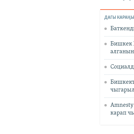
ДАГЫ КАРАҢЫ
Баткенди
Бишкек 
алганын
Социалд
Бишкект
чыгары
Amnesty
карап ч