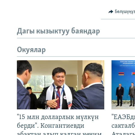
Бөлүшүңү
Дагы кызыктуу баяндар
Окуялар
"15 млн долларлык мүлкүн
"ЕАЭБд
берди". Конгантиевди
сакталб
абактан алып калган чечим
Атадаг