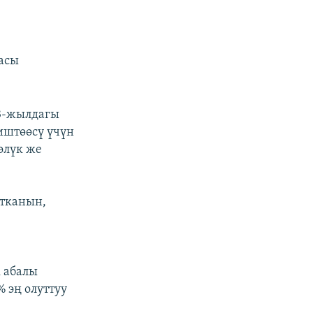
асы
3-жылдагы
иштөөсү үчүн
өлүк же
тканын,
 абалы
 эң олуттуу