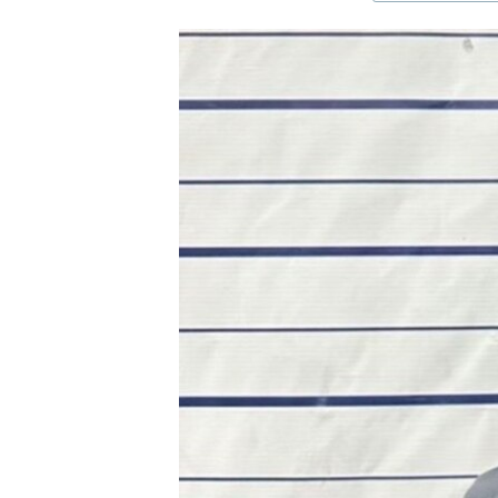
ЭЖЕ-СИҢДИЛЕР
АЗАТТЫК+
ЫҢГАЙСЫЗ СУРООЛОР