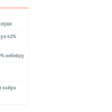
кирди
дүн 62%
0% көбөйдү
ы кайра