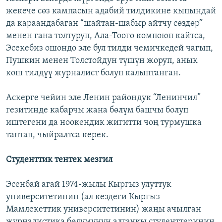
жекече сөз кампасын адабий тилдикине кыпындай
да караандабаган “шайтан-шабыр айтчу сөздөр”
менен гана толтуруп, Ала-Тоого компоюп кайтса,
Эсекебиз ошондо эле бул тилди чемичкедей чагып,
Пушкин менен Толстойдун түшүн жоруп, анык
кош тилдүү журналист болуп калыптанган.
Аскерге чейин эле Ленин райондук “Ленинчил”
гезитинде кабарчы жана бөлүм башчы болуп
иштегени да ноокендик жигитти чоң турмушка
таптап, чыйралтса керек.
Студенттик тентек мезгил
Эсенбай агай 1974-жылы Кыргыз улуттук
университетинин (ал кездеги Кыргыз
Мамлекеттик университетинин) жаңы ачылган
журналистика бөлүмүнүн алгачкы студенттеринин