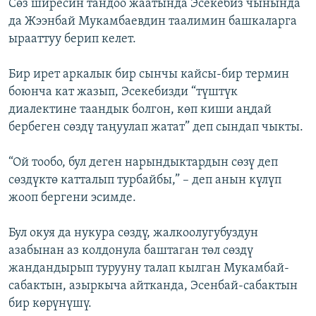
Сөз ширесин тандоо жаатында Эсекебиз чынында
да Жээнбай Мукамбаевдин таалимин башкаларга
ырааттуу берип келет.
Бир ирет аркалык бир сынчы кайсы-бир термин
боюнча кат жазып, Эсекебизди “түштүк
диалектине таандык болгон, көп киши аңдай
бербеген сөздү таңуулап жатат” деп сындап чыкты.
“Ой тообо, бул деген нарындыктардын сөзү деп
сөздүктө катталып турбайбы,” – деп анын күлүп
жооп бергени эсимде.
Бул окуя да нукура сөздү, жалкоолугубуздун
азабынан аз колдонула баштаган төл сөздү
жандандырып турууну талап кылган Мукамбай-
сабактын, азыркыча айтканда, Эсенбай-сабактын
бир көрүнүшү.