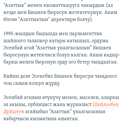
“Азаттык” менен кызматташууга чакырдык (ал
кезде мен Бишкек бюросун жетектечүмүн. Аким
Өзгөн "Азаттыктын" деректири болчу).
1995-жылдын башында мен парламенттик
шайлоого талапкер катары катышып, ордума
Эсенбай агай “Азаттык үналгысынын” Бишкек
бюросунун жетекчиси болуп калган. Анын кадыр-
баркы менен бюронун орду ого бетер чыңдалган.
Кийин деле Эсекебиз Бишкек бюросун чыңдоого
чоң салым кошуп жүрдү.
Эсенбай аганын өтүнүчү менен, маселен, азыркы
эл акыны, публицист жана журналист
Шайлообек
Дүйшеев
агайыбыз “Азаттык” үналгысынын
кабарчысы кызматына алынган.