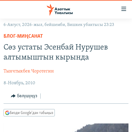
Линктер
Мазмунга
өтүңүз
6-Август, 2026-жыл, бейшемби, Бишкек убактысы 23:23
Навигацияга
ЖАҢЫЛЫКТАР
өтүңүз
БЛОГ-МИҢСАНАТ
КЫРГЫЗСТАН
Издөөгө
Сөз устаты Эсенбай Нурушев
салыңыз
ДҮЙНӨ
КЫРГЫЗСТАН
алтымыштын кырында
УКРАИНА
САЯСАТ
ДҮЙНӨ
Тынчтыкбек Чоротегин
АТАЙЫН ИЛИКТӨӨ
ЭКОНОМИКА
БОРБОР АЗИЯ
8-Ноябрь, 2010
ТВ ПРОГРАММАЛАР
МАДАНИЯТ
ПОДКАСТ
БҮГҮН АЗАТТЫКТА
Бөлүшүңүз
ӨЗГӨЧӨ ПИКИР
ЭКСПЕРТТЕР ТАЛДАЙТ
Бизди Google'дан табыңыз
БИЗ ЖАНА ДҮЙНӨ
Русский
ДАНИСТЕ