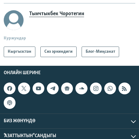
Тынчтыкбек Чоротегин
Куржундар
Кыргызстан
Сөз эркиндиги
Блог-Миңсанат
ОНЛАЙН ШЕРИНЕ
БИЗ ЖӨНҮНДӨ
"АЗАТТЫКТЫН" САНДЫГЫ