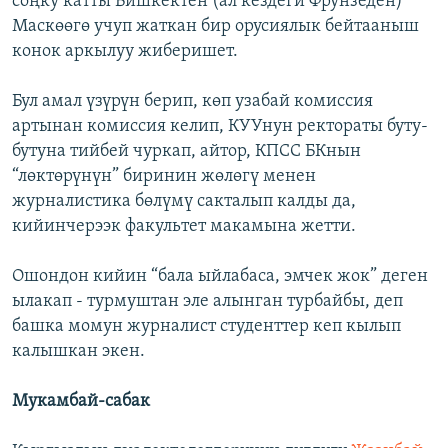
соңку катты Бишкектен (ал кездеги Фрунзеден)
Маскөөгө учуп жаткан бир орусиялык бейтааныш
конок аркылуу жиберишет.
Бул амал үзүрүн берип, көп узабай комиссия
артынан комиссия келип, КУУнун ректораты буту-
бутуна тийбей чуркап, айтор, КПСС БКнын
“лөктөрүнүн” биринин жөлөгү менен
журналистика бөлүмү сакталып калды да,
кийинчерээк факультет макамына жетти.
Ошондон кийин “бала ыйлабаса, эмчек жок” деген
ылакап - турмуштан эле алынган турбайбы, деп
башка момун журналист студенттер кеп кылып
калышкан экен.
Мукамбай-сабак