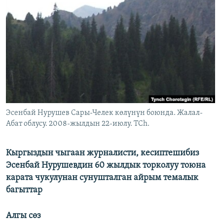
ОНЛАЙН ШЕРИНЕ
ЭЖЕ-СИҢДИЛЕР
АЗАТТЫК+
ЫҢГАЙСЫЗ СУРООЛОР
ЭЕ/АРнун бардык сайттары
Эсенбай Нурушев Сары-Челек көлүнүн боюнда. Жалал-
Абат облусу. 2008-жылдын 22-июлу. TCh.
Кыргыздын чыгаан журналисти, кесиптешибиз
Эсенбай Нурушевдин 60 жылдык торколуу тоюна
карата чукулунан сунушталган айрым темалык
багыттар
Алгы сөз