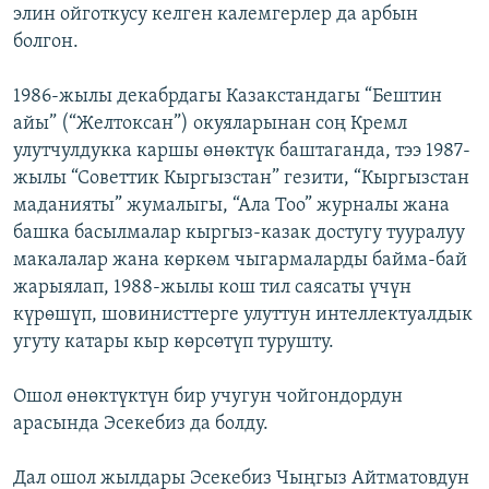
элин ойготкусу келген калемгерлер да арбын
болгон.
1986-жылы декабрдагы Казакстандагы “Бештин
айы” (“Желтоксан”) окуяларынан соң Кремл
улутчулдукка каршы өнөктүк баштаганда, тээ 1987-
жылы “Советтик Кыргызстан” гезити, “Кыргызстан
маданияты” жумалыгы, “Ала Тоо” журналы жана
башка басылмалар кыргыз-казак достугу тууралуу
макалалар жана көркөм чыгармаларды байма-бай
жарыялап, 1988-жылы кош тил саясаты үчүн
күрөшүп, шовинисттерге улуттун интеллектуалдык
угуту катары кыр көрсөтүп турушту.
Ошол өнөктүктүн бир учугун чойгондордун
арасында Эсекебиз да болду.
Дал ошол жылдары Эсекебиз Чыңгыз Айтматовдун