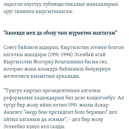
ондогон олуттуу публицистикалык макалаларын
орус тилинен кыргызчалаган.
“Акаевди мен да оболу чын жүрөктөн мактагам”
Совет бийлиги ыдырап, Кыргызстан эгемен болгон
алгачкы жылдары (1991-1994) Эсенбай агай
Кыргызстан Жогорку Кеңешинин басма сөз,
котормо жана коомдук байланыш бөлүмүнүн
жетекчиси кызматын аркалады.
“Туңгуч кыргыз президентинин алгачкы
реформалык кадамдарын биз деле колдогонбуз. Ал
түгүл бир жолу ийип кетип 1991-жылы Аскар
Акаевге “өмүр бою президент боло бериңиз” деп
айтып алганым да эсимде”, - деп бир жолу
Эсекебиз күлүп кеп салды.