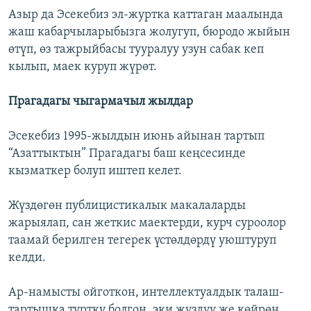
Азыр да Эсекебиз эл-журтка каттаган маалында
жаш кабарчыларыбызга жолугуп, бюродо жыйын
өтүп, өз тажрыйбасы тууралуу узун сабак кеп
кылып, маек куруп жүрөт.
Прагадагы чыгармачыл жылдар
Эсекебиз 1995-жылдын июнь айынан тартып
“Азаттыктын” Прагадагы баш кеңсесинде
кызматкер болуп иштеп келет.
Жүздөгөн публицистикалык макалаларды
жарыялап, сан жеткис маектерди, курч суроолор
таамай берилген тегерек үстөлдөрдү уюштуруп
келди.
Ар-намысты ойготкон, интеллектуалдык талаш-
тартышка түрткү болгон, эки жүздүү же көйрөң