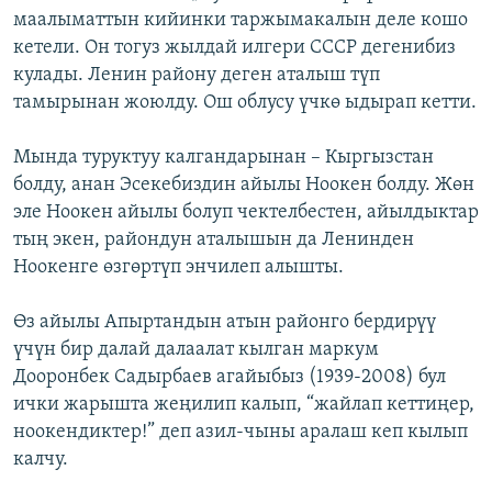
маалыматтын кийинки таржымакалын деле кошо
кетели. Он тогуз жылдай илгери СССР дегенибиз
кулады. Ленин району деген аталыш түп
тамырынан жоюлду. Ош облусу үчкө ыдырап кетти.
Мында туруктуу калгандарынан – Кыргызстан
болду, анан Эсекебиздин айылы Ноокен болду. Жөн
эле Ноокен айылы болуп чектелбестен, айылдыктар
тың экен, райондун аталышын да Ленинден
Ноокенге өзгөртүп энчилеп алышты.
Өз айылы Апыртандын атын районго бердирүү
үчүн бир далай далаалат кылган маркум
Дооронбек Садырбаев агайыбыз (1939-2008) бул
ички жарышта жеңилип калып, “жайлап кеттиңер,
ноокендиктер!” деп азил-чыны аралаш кеп кылып
калчу.