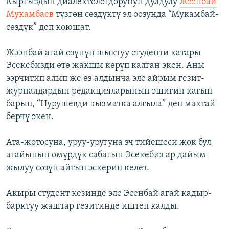
Кыргыздын диалектологдорунун дулдулу
Жээнбай
Мукамбаев
түзгөн сөздүктү эл оозунда “Мукамбай-
сөздүк” деп коюшат.
Жээнбай агай өзүнүн шыктуу студенти катары
Эсекебизди өтө жакшы көрүп калган экен. Аны
ээрчитип алып же өз алдынча эле айрым гезит-
журналдардын редакцияларынын эшигин кагып
барып, “Нурушевди кызматка алгыла” деп мактай
берчү экен.
Ата-жотосуна, уруу-уругуна эч тийешеси жок бул
агайынын өмүрдүк сабагын Эсекебиз ар дайым
жылуу сөзүн айтып эскерип келет.
Акыры студент кезинде эле Эсенбай агай кадыр-
барктуу жаштар гезитинде иштеп калды.