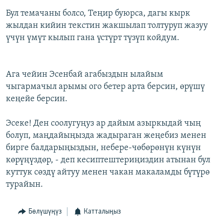
Бул темачаны болсо, Теңир буюрса, дагы кырк
жылдан кийин текстин жакшылап толтуруп жазуу
үчүн үмүт кылып гана үстүрт түзүп койдум.
Ага чейин Эсенбай агабыздын ылайым
чыгармачыл арымы ого бетер арта берсин, өрүшү
кеңейе берсин.
Эсеке! Ден соолугуңуз ар дайым азыркыдай чың
болуп, маңдайыңызда жадыраган жеңебиз менен
бирге балдарыңыздын, небере-чөбөрөнүн күнүн
көрүңүздөр, - деп кесиптештериңиздин атынан бул
куттук сөздү айтуу менен чакан макаламды бүтүрө
турайын.
Бөлүшүңүз
Катталыңыз