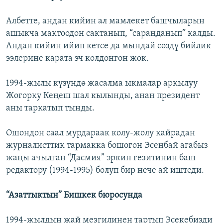
Албетте, андан кийин ал мамлекет башчыларын
ашыкча мактоодон сактанып, “сараңданып” калды.
Андан кийин ийип кетсе да мындай сөздү бийлик
ээлерине карата эч колдонгон жок.
1994-жылы күзүндө жасалма ыкмалар аркылуу
Жогорку Кеңеш шал кылынды, анан президент
аны таркатып тынды.
Ошондон саал мурдараак колу-жолу кайрадан
журналисттик тармакка бошогон Эсенбай агабыз
жаңы ачылган “Дасмия” эркин гезитинин баш
редактору (1994-1995) болуп бир нече ай иштеди.
“Азаттыктын” Бишкек бюросунда
1994-жылдын жай мезгилинен тартып Эсекебизди