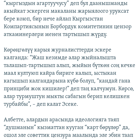
“кыргыздын агартуучусу” деп бул даанышманды
акыйкат эскерген макаланы жарыялоого уруксат
бере коюп, бир нече айлап Кыргызстан
Компартиясынын Борбордук комитетинин цензор
аткаминерлери менен тартышып жүрдү.
Көрөңгөлүү карыя журналисттерди эскере
калганда: “Жаш кезимде алар жыйналышта
талашып-тартышып алып, жыйын бүткөн соң кечке
маал култуюп кайра бириге калып, ыстыкан
кагышып калгандарына күбө болуп, “кандай гана
принциби жок кишилер!” деп таң калчумун. Көрсө,
алар турмуштун мыкты сабагын берип келишкен
турбайбы”, – деп калат Эсеке.
Албетте, алардын арасында идеологияга таяп
“душманын” кызматтан кууган “карт бөрүлөр” да,
ошол эле советтик цензура маалында эле эбин таап