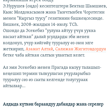
карманышы керек болду.
Э.Нурушев (оңдо) кесиптештери Бекташ Шамшиев,
Кыяс Молдокасымов жана Тынчтыкбек Чоротегин
менен “Кыргыз туусу” гезитинин башкеңсесинде.
Бишкек, 2008-жылдын 14-июлу. TCh.
Ошондо да Эсекебиз “уулуна айтуу үчүн уукка
насаат айткан” далай усулдарды эби менен
колдонуп, учур көйгөйү тууралуу өз оюн элге
жеткирип,
Азамат Алтай
,
Салижан Жигитовдордун
бетке чаба айткан салтын улантып келет.
Ал эми Эсекебиз менен Прагада кызуу талашып-
кеңешип термин талкуулаган учурларыбыз
тууралуу сөз өз сааты келгенде толугураак
айтылаар...
Алдыда күткөн бараандуу дабандар жана серелер