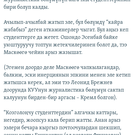
бири болуп калды.
Ачылып-ачылбай жатып эле, бул бөлүмдү “кайра
жабабыз” деген аткаминерлер чыгат. Бул аңыз кеп
студенттерге да жетет. Ошондо Эсенбай байке
уюштуруучу топтун жетекчилеринен болот да, тээ
Маскөөгө чейин арыз жазышат.
(Эгемен доордо деле Маскөөгө чапкылагандар,
балким, эски инерциянын эпкини менен эле кетип
жатышса керек, ал эми тээ Леонид Брежнев
доорунда КУУнун журналистика бөлүмүн сактап
калуунун бирден-бир аргасы – Кремл болгон).
“Козголоңчу студенттердин” алгачкы каттары,
негедир, жоопсуз кала берип жатты. Анан арыз
ээлери бечара кыргыз почтоочулардан шекшип,