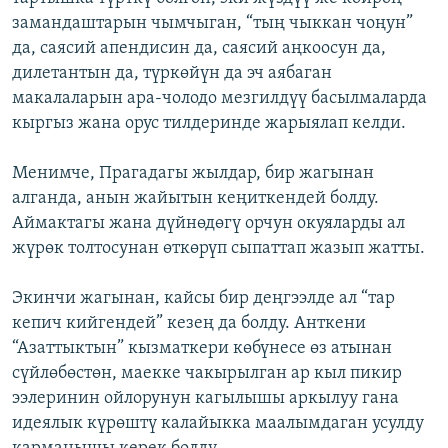
замандаштарын чымчыган, “тың чыккан чоңун”
да, саясий апендисин да, саясий аңкоосун да,
дилетантын да, түркөйүн да эч аябаган
макалаларын ара-чолодо мезгилдүү басылмаларда
кыргыз жана орус тилдеринде жарыялап келди.
Менимче, Прагадагы жылдар, бир жагынан
алганда, анын жайытын кеңиткендей болду.
Аймактагы жана дүйнөдөгү орчун окуяларды ал
жүрөк толтосунан өткөрүп сыпаттап жазып жатты.
Экинчи жагынан, кайсы бир деңгээлде ал “тар
кепич кийгендей” кезең да болду. Анткени
“Азаттыктын” кызматкери көбүнесе өз атынан
сүйлөбөстөн, маекке чакырылган ар кыл пикир
ээлеринин ойлорунун кагылышы аркылуу гана
идеялык күрөштү калайыкка маалымдаган усулду