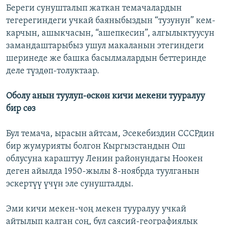
Береги сунушталып жаткан темачалардын
тегерегиндеги учкай баяныбыздын “тузунун” кем-
карчын, ашыкчасын, “ашепкесин”, алгылыктуусун
замандаштарыбыз ушул макаланын этегиндеги
шеринеде же башка басылмалардын беттеринде
деле түздөп-толуктаар.
Оболу анын туулуп-өскөн кичи мекени тууралуу
бир сөз
Бул темача, ырасын айтсам, Эсекебиздин СССРдин
бир жумурияты болгон Кыргызстандын Ош
облусуна караштуу Ленин районундагы Ноокен
деген айылда 1950-жылы 8-ноябрда туулганын
эскертүү үчүн эле сунушталды.
Эми кичи мекен-чоң мекен тууралуу учкай
айтылып калган соң, бул саясий-географиялык