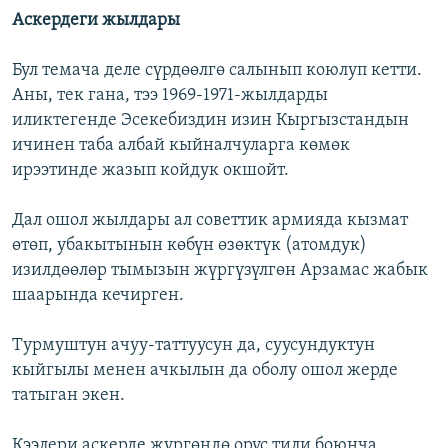
Аскердеги жылдары
Бул темача деле сүрдөөлгө салынып коюлуп кетти.
Аны, тек гана, тээ 1969-1971-жылдарды
иликтегенде Эсекебиздин изин Кыргызстандын
ичинен таба албай кыйналчуларга көмөк
ирээтинде жазып койдук окшойт.
Дал ошол жылдары ал советтик армияда кызмат
өтөп, убакытынын көбүн өзөктүк (атомдук)
изилдөөлөр тымызын жүргүзүлгөн Арзамас жабык
шаарында кечирген.
Турмуштун ачуу-таттуусун да, суусундуктун
кыйгылы менен ачкылын да оболу ошол жерде
татыган экен.
Кээлери аскерде жүргөндө орус тили боюнча