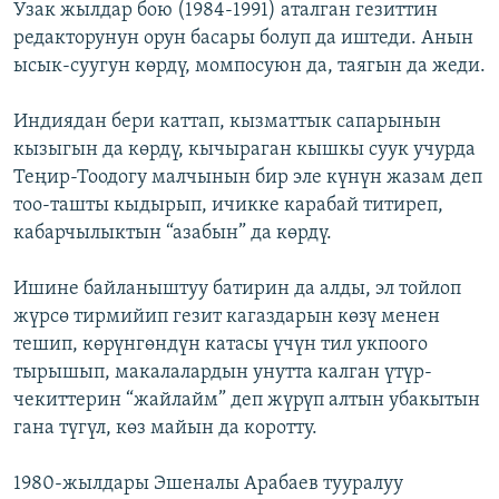
Узак жылдар бою (1984-1991) аталган гезиттин
редакторунун орун басары болуп да иштеди. Анын
ысык-суугун көрдү, момпосуюн да, таягын да жеди.
Индиядан бери каттап, кызматтык сапарынын
кызыгын да көрдү, кычыраган кышкы суук учурда
Теңир-Тоодогу малчынын бир эле күнүн жазам деп
тоо-ташты кыдырып, ичикке карабай титиреп,
кабарчылыктын “азабын” да көрдү.
Ишине байланыштуу батирин да алды, эл тойлоп
жүрсө тирмийип гезит кагаздарын көзү менен
тешип, көрүнгөндүн катасы үчүн тил укпоого
тырышып, макалалардын унутта калган үтүр-
чекиттерин “жайлайм” деп жүрүп алтын убакытын
гана түгүл, көз майын да коротту.
1980-жылдары Эшеналы Арабаев тууралуу