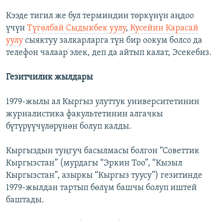
Кээде тигил же бул терминдин төркүнүн аңдоо
үчүн
Түгөлбай Сыдыкбек уулу
,
Кусейин Карасай
уулу
сыяктуу залкарларга түн бир оокум болсо да
телефон чалаар элек, деп да айтып калат, Эсекебиз.
Гезитчилик жылдары
1979-жылы ал Кыргыз улуттук университетинин
журналистика факультетинин алгачкы
бүтүрүүчүлөрүнөн болуп калды.
Кыргыздын туңгуч басылмасы болгон “Советтик
Кыргызстан” (мурдагы “Эркин Тоо”, “Кызыл
Кыргызстан”, азыркы “Кыргыз туусу”) гезитинде
1979-жылдан тартып бөлүм башчы болуп иштей
баштады.