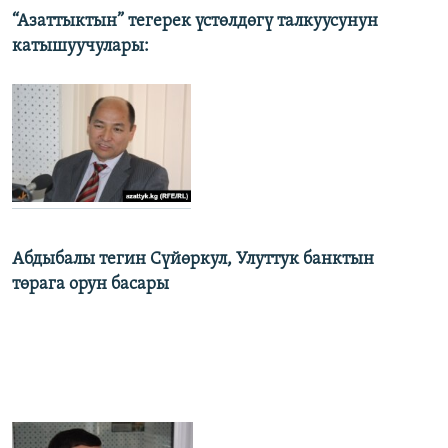
“Азаттыктын” тегерек үстөлдөгү талкуусунун
катышуучулары:
Абдыбалы тегин Сүйөркул, Улуттук банктын
төрага орун басары