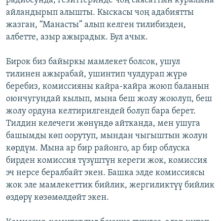
радиосунда, гезиттеринде чоң саясаттын куралына
айландырып алышты. Кыскасы чоң адабиятты
жазган, “Манасты” алып келген тилибизден,
албетте, азыр ажырадык. Бул ачык.
Бирок биз байыркы мамлекет болсок, ушул
тилинен ажырабай, ушинтип чулдурап жүрө
беребиз, комиссияны кайра-кайра жоюп баланын
оюнчугундай кылып, мына беш жолу жоюлуп, беш
жолу ордуна келтирилгендей болуп бара берет.
Тилдин келечеги жөнүндө айтканда, мен ушуга
башымды көп оорутуп, мындан чыгыштын жолун
көрдүм. Мына ар бир районго, ар бир облуска
бирден комиссия түзүштүн кереги жок, комиссия
эч нерсе бералбайт экен. Башка элде комиссиясы
жок эле мамлекеттик бийлик, жергиликтүү бийлик
өздөрү көзөмөлдөйт экен.