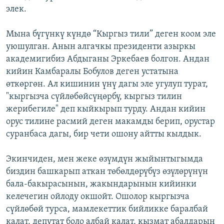
элек.
Мына бүгүнкү күндө “Кыргыз тили” деген коом эле
уюшулган. Анын алгачкы президенти азыркы
академигибиз Абдыганы Эркебаев болгон. Андан
кийин Камбаралы Бобулов деген устатына
өткөргөн. Ал кишинин үнү дагы эле угулуп турат,
"кыргызча сүйлөбөйсүңөрбү, кыргыз тилин
жерибегиле" деп кыйкырып турду. Андан кийин
орус тилине расмий деген макамды берип, орустар
суранбаса дагы, бир чети ошону айтты кылдык.
Экинчиден, мен жеке өзүмдүн жыйынтыгымда
биздин башкарып аткан төбөлдөрүбүз өзүлөрүнүн
бала-бакырасынын, жакындарынын кийинки
келечегин ойлоду окшойт. Ошолор кыргызча
сүйлөбөй турса, мамлекеттик бийликке баралбай
калат, депутат боло албай калат, кызмат абалдарын