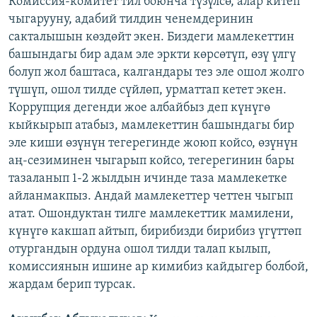
Комиссия-комитет тил боюнча түзүлсө, алар китеп
чыгарууну, адабий тилдин ченемдеринин
сакталышын көздөйт экен. Биздеги мамлекеттин
башындагы бир адам эле эркти көрсөтүп, өзү үлгү
болуп жол баштаса, калгандары тез эле ошол жолго
түшүп, ошол тилде сүйлөп, урматтап кетет экен.
Коррупция дегенди жое албайбыз деп күнүгө
кыйкырып атабыз, мамлекеттин башындагы бир
эле киши өзүнүн тегерегинде жоюп койсо, өзүнүн
аң-сезиминен чыгарып койсо, тегерегинин бары
тазаланып 1-2 жылдын ичинде таза мамлекетке
айланмакпыз. Андай мамлекеттер четтен чыгып
атат. Ошондуктан тилге мамлекеттик мамилени,
күнүгө какшап айтып, бирибизди бирибиз үгүттөп
отургандын ордуна ошол тилди талап кылып,
комиссиянын ишине ар кимибиз кайдыгер болбой,
жардам берип турсак.