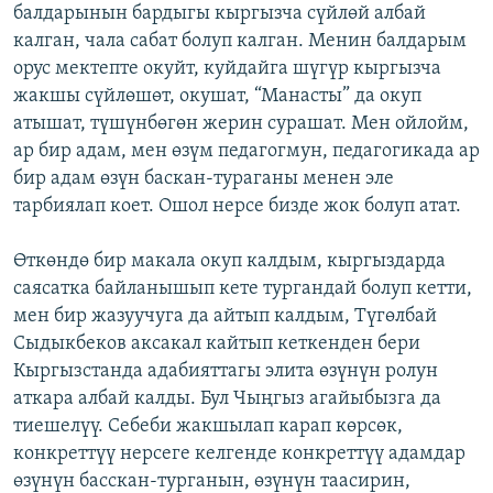
балдарынын бардыгы кыргызча сүйлөй албай
калган, чала сабат болуп калган. Менин балдарым
орус мектепте окуйт, куйдайга шүгүр кыргызча
жакшы сүйлөшөт, окушат, “Манасты” да окуп
атышат, түшүнбөгөн жерин сурашат. Мен ойлойм,
ар бир адам, мен өзүм педагогмун, педагогикада ар
бир адам өзүн баскан-тураганы менен эле
тарбиялап коет. Ошол нерсе бизде жок болуп атат.
Өткөндө бир макала окуп калдым, кыргыздарда
саясатка байланышып кете тургандай болуп кетти,
мен бир жазуучуга да айтып калдым, Түгөлбай
Сыдыкбеков аксакал кайтып кеткенден бери
Кыргызстанда адабияттагы элита өзүнүн ролун
аткара албай калды. Бул Чыңгыз агайыбызга да
тиешелүү. Себеби жакшылап карап көрсөк,
конкреттүү нерсеге келгенде конкреттүү адамдар
өзүнүн басскан-турганын, өзүнүн таасирин,