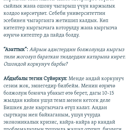
сыйлык жана ошону чыгарыш үчүн каржылык
колдоо көрсөтүлөт. Себеби университеттин
эсебинен чыгарганга жетишип калдык. Көп
китептер кыргызчага которулду жана кыргызча
өзүнчө китептер да пайда болду.
“Азаттык”:
Айрым адистердин болжолунда кыргыз
тили жоголуп бараткан тилдердин катарына кирет.
Ошондой коркунуч барбы?
Абдыбалы тегин Сүйөркул:
Менде андай коркунуч
сезим жок, эмнегедир билбейм. Менин өзүмчө
болжолум боюнча убакыт өтө берет, дагы 10-15
жылдан кийин ушул темп менен кетсек деле
Бишкек деле кыргызчага өтүп калат. Андан
сырткары мен байкаганым, ушул учурда
экономикалык кризис, кайра-кайра ар кандай
проблемалардын тушунда жашап отуруп, биздеги