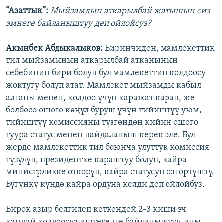
“Азаттык”:
Мыйзамдын аткарылбай жатышын сиз
эмнеге байланыштуу деп ойлойсуз?
Акынбек Абдыкалыков:
Биринчиден, мамлекеттик
тил мыйзамынын аткарылбай атканынын
себебинин бири болуп бул мамлекеттин колдоосу
жоктугу болуп атат. Мамлекет мыйзамды кабыл
алганы менен, колдоо үчүн каражат карап, же
болбосо ошого көңүл буруш үчүн тийиштүү уюм,
тийиштүү комиссияны түзгөндөн кийин ошого
туура статус менен пайдаланыш керек эле. Бул
жерде мамлекеттик тил боюнча улуттук комиссия
түзүлүп, президентке караштуу болуп, кайра
министрликке өткөрүп, кайра статусун өзгөртүштү.
Бүгүнкү күндө кайра ордуна келди деп ойлойбуз.
Бирок азыр белгилеп кеткендей 2-3 киши эч
кандай колдоосуз иштегенге байланыштуу, аны