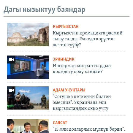
Дагы кызыктуу баяндар
КЫРГЫЗСТАН
Кыргызстан кремацияга расмий
тыюу салды. Өлкөдө көрүстөн
жетиштүүбү?
ЭРКИНДИК
Иштерман мигранттардын
коомдогу орду кандай?
АДАМ УКУКТАРЫ
"Согушка кеткенин билген
эмеспиз". Украинада эки
кыргызстандык окко учту
САЯСАТ
"15 млн долларлык мүлкүн берди".