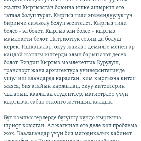
жалпы Кыргызстан боюнча ишке ашырыш өтө
татаал болуп турат. Кыргыз тили эгемендүүлүктүн
биринчи символу болуп эсептелет. Кыргыз тили
болсо - эл болот. Кыргыз эли болсо – кыргыз
мамлекети болот. Патриоттук сезим да болуш
керек. Ишканалар, окуу жайлар демилге менен ар
кандай жакшы иштерди алып барып атат десек
болот. Биздин Кыргыз мамлекеттик Курулуш,
транспорт жана архитектура университетинде
ушул иш пландарда каралган, ким кыргызча китеп
жазса, биз атайын каржылап, окуу китептерин
чыгарып, каалаган студенттер, магистрлер үчүн
кыргызча сабак өткөнгө жетишип калдык.
Бүт компьютерлерде бүгүнкү күндө кыргызча
шрифт коюлган. Ал жагынан өтө деле көп проблема
жок. Каалагандар үчүн биз методикалык кабинет