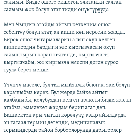
салымы. Бизде ошого окшогон элитанын салган
салымы жок болуп атат тилди өнүктүрүүдө.
Мен Чыңгыз агайды айтып кеткеним ошол
себептүү болуп атат, ал киши көп нерсени жазды.
Бирок ошол чыгармаларын алып окуп келген
кишилердин бардыгы эле кыргызчасын окуп
салыштырып карап келгенде, кыргызчасы
кыргызчабы, же кыргызча эмеспи деген суроо
туула берет менде.
Үчүнчү маселе, бул тил мыйзамы боюнча эки бөлүп
карашыбыз керек. Бул жерде байке айтып
калбадыбы, колубуздан келген аракетибизди жасап
атабыз, мамлекет жардам берип атат деп.
Бишкектен ары чыгып көрөлүчү, азыр айылдарда
эң татаал термин дегенди, медициналык
терминдерди район борборлорунда дарыгерлер