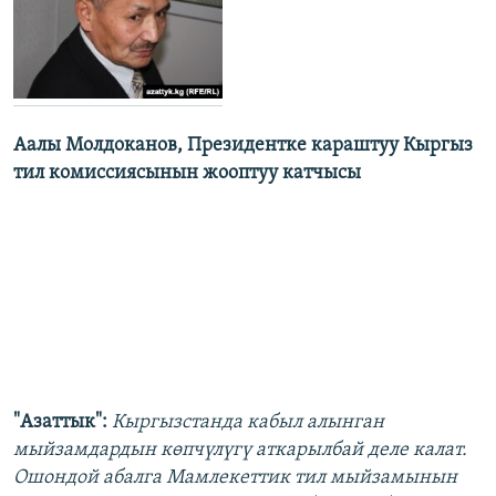
Аалы Молдоканов, Президентке караштуу Кыргыз
тил комиссиясынын жооптуу катчысы
"Азаттык":
Кыргызстанда кабыл алынган
мыйзамдардын көпчүлүгү аткарылбай деле калат.
Ошондой абалга Мамлекеттик тил мыйзамынын