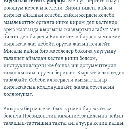
Абдыбалы тегин Сүйөркул:
Мен үч нерсеге бөлүп
коюшум керек маселени. Биринчиден, кайсы
кыргыз айылдан келеби, кайсы жерден келеби
мамлекеттик органга ишке кирем деп келгенде
арыз жазганда кыргызча жаздыртып атабы? Мен
билгенден биздеги Бишкектеги бир дагы мекеме
кыргызча жаз дебейт, орусча жазып кел дейт.
Мисалы кайсы бир маселелер боюнча укугумду
талашып айылдан келген киши болсом,
инструкцияларын же башка иш документтерин
талап кылсам, орусча беришет. Кыргызчасын издеп
табалбайт. Себеби ал жердеги кызматчылар
кыргызчасын колдонушпайт, жалаң орусчасын
колдонушат.
Акыркы бир маселе, былтыр мен бир мыйзам
боюнча Президенттин администрациясына чейин
талашып-тартышып тактаганга туура келип калды,