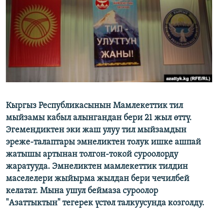
ОНЛАЙН ШЕРИНЕ
ЭЖЕ-СИҢДИЛЕР
АЗАТТЫК+
ЫҢГАЙСЫЗ СУРООЛОР
ЭЕ/АРнун бардык сайттары
Кыргыз Республикасынын Мамлекеттик тил
мыйзамы кабыл алынгандан бери 21 жыл өттү.
Эгемендиктен эки жаш улуу тил мыйзамдын
эреже-талаптары эмнеликтен толук ишке ашпай
жатышы артынан толгон-токой суроолорду
жаратууда. Эмнеликтен мамлекеттик тилдин
маселелери жыйырма жылдан бери чечилбей
келатат. Мына ушул беймаза суроолор
"Азаттыктын" тегерек үстөл талкуусунда козголду.