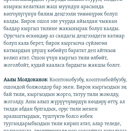
азыркы келаткан жаш муундун арасында
көпчүлүгүнүн билим деңгээли төмөнүрөк болуп
калды. Бирок ошол эле учурда айылдан чыккан
балдар кыргыз тилине жакынырак болуп калды.
Орусчага өскөндөр аз сандагы деңгээлдеги катмар
болуп кала берет, бирок кыргызча сүйлөгөн
катмардын үлүшү көбөйүп баратат деп айткым
келип атат. Ошон үчүн кыргыз тили өлбөйт,
жоголбойт, кудай кааласа бардыгы жакшы болот.
Аалы Молдоканов:
Кооптонобузбу, кооптонбойбузбу,
ошондой болжолдор бар экен. Бирок кыргыздын эң
бай тили, кыргыздын жорго, татуу тили жоюлду,
жоголду. Аны алып жүрүүчүлөрдүн көздөрү өттү, ал
тилди абдан булгадык, орус тили менен
аралаштырдык, түштүктө болсо өзбек
туугандарыбыздын тили кирип атат, алар теледе,