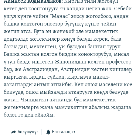
Акынбек Абдыкалыков:
Кыргыз тили жоголуп
кетет деп кооптонууга эч кандай негиз жок. Себеби
ушул күнгө чейин “Манас” эпосу жоголбосо, андан
башка көптөгөн эпостор бүгүнкү күнгө чейин
жетип атса. Буга эң жөнөкөй эле мамлекеттик
деңгээлде жетекчилер көңүл бөлүш керек, бала
бакчадан, мектептен, үй-бүлөдөн баштап туруп.
Башка жактан келген биздин конокторубуз, мисал
үчүн бизде иштеген Жапониядан келген профессор
бар, же Австралиядан, Австриядан келген кишилер
кыргызча ырдап, сүйлөп, кыргызча макал-
лакаптарды айтып атпайбы. Кеп ошол маселени кое
билүүдө, ошол мыйзамды аткарууга көңүл бөлүүдө
жатат. Чындыгын айтканда бул мамлекеттик
жетекчилерге жана мамлекеттин абалына жараша
болот го деп ойлойм.
Бөлүшүңүз
Катталыңыз