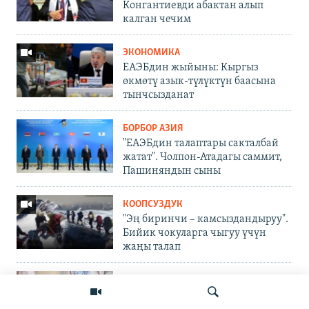
Конгантиевди абактан алып
калган чечим
ЭКОНОМИКА
ЕАЭБдин жыйыны: Кыргыз
өкмөтү азык-түлүктүн баасына
тынчсызданат
БОРБОР АЗИЯ
"ЕАЭБдин талаптары сакталбай
жатат". Чолпон-Атадагы саммит,
Пашиняндын сыны
КООПСУЗДУК
"Эң биринчи – камсыздандыруу".
Бийик чокуларга чыгуу үчүн
жаңы талап
КОРРУПЦИЯ
Гемодиализ чыры: акча
маркумдарга да которулганбы?