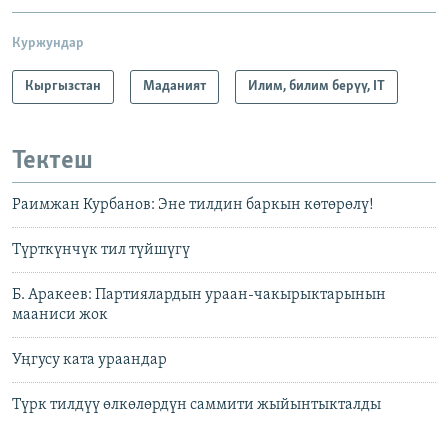
Куржундар
Кыргызстан
Маданият
Илим, билим берүү, IT
Тектеш
Раимжан Курбанов: Эне тилдин баркын көтөрөлү!
Түрткүнчүк тил түйшүгү
Б. Аракеев: Партиялардын ураан-чакырыктарынын
мааниси жок
Уңгусу ката ураандар
Түрк тилдүү өлкөлөрдүн саммити жыйынтыкталды