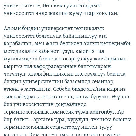
университетте, Бишкек гуманитардык
университетинде жакшы жумуштар коюлган.
Ал эми биздин университет техникалык
университет болгонуна байланыштуу, ага
карабастан, мен жана белгилеп айтып кетпедимби,
методикалык кабинет түзүп, кыргыз тил
мугалимдери боюнча жогорку окуу жайларынын
кыргыз тил кафедраларынын башчыларын
чогултуп, квалификациясын жогорулатуу боюнча
биздин университеттин базасында семинар
өткөнгө жетиштик. Себеби бизде атайын кыргыз
тил кафедрасы ачылган, чоң көңүл бурулат. Өзүнчө
биз университеттин деңгээлинде
терминологиялык комиссия түзүп койгонбуз. Ар
бир багыт – архитектура, курулуш, техника боюнча
терминологиялык сөздүктөрдү иштеп чугуу
каралган. Ким иштеп чыкса авторлорго өзүнчө