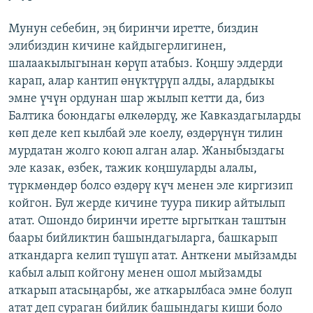
Мунун себебин, эң биринчи иретте, биздин
элибиздин кичине кайдыгерлигинен,
шалаакылыгынан көрүп атабыз. Коңшу элдерди
карап, алар кантип өнүктүрүп алды, алардыкы
эмне үчүн ордунан шар жылып кетти да, биз
Балтика боюндагы өлкөлөрдү, же Кавказдагыларды
көп деле кеп кылбай эле коелу, өздөрүнүн тилин
мурдатан жолго коюп алган алар. Жаныбыздагы
эле казак, өзбек, тажик коңшуларды алалы,
түркмөндөр болсо өздөрү күч менен эле киргизип
койгон. Бул жерде кичине туура пикир айтылып
атат. Ошондо биринчи иретте ыргыткан таштын
баары бийликтин башындагыларга, башкарып
аткандарга келип түшүп атат. Анткени мыйзамды
кабыл алып койгону менен ошол мыйзамды
аткарып атасыңарбы, же аткарылбаса эмне болуп
атат деп сураган бийлик башындагы киши боло