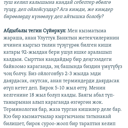
туш келип калышына кандай себептер өбөлгө
түздү, деп ойлойсуздар? Ага кимди, же кимдер
бирөөлөрдү күнөөлүү деп айтышка болобу?
Абдыбалы тегин Сүйөркул:
Мен кызматыма
жараша, анан Улуттук Банктын жетекчилеринин
ичинен кыргыз тилин түзүгүрөк билген киши
катары 92-жылдан бери ушул ишке аралашып
калдым. Сырттан кандайдыр бир деңгээлдеги
байкоомо караганда, эң башында биздин үмүтүбүз
чоң болчу. Биз ойлогонбуз 2-3 жылда элди
даярдасак, окутсак, анан терминдерди даярдасак
өтүп кетет деп. Бирок 5-10 жыл өттү. Менин
келгенине 18 жыл болуп калды. Баягы абал түп-
тамырынан алып караганда өзгөргөн жок.
Терминология бар, жаза турган кишилер деле бар.
Кээ бир кызматчылар кыргызчаны татынакай
билишет, бирок суроо-жооп бир тараптан келип