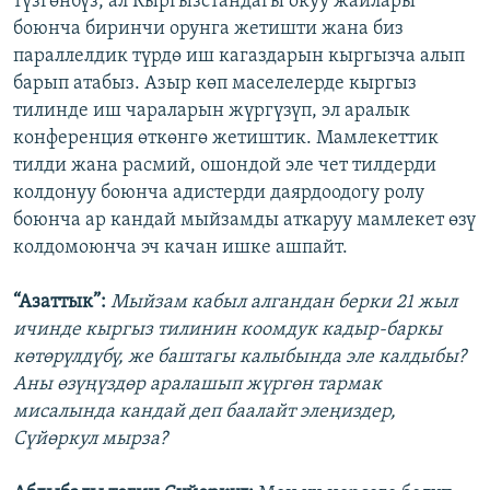
түзгөнбүз, ал Кыргызстандагы окуу жайлары
боюнча биринчи орунга жетишти жана биз
параллелдик түрдө иш кагаздарын кыргызча алып
барып атабыз. Азыр көп маселелерде кыргыз
тилинде иш чараларын жүргүзүп, эл аралык
конференция өткөнгө жетиштик. Мамлекеттик
тилди жана расмий, ошондой эле чет тилдерди
колдонуу боюнча адистерди даярдоодогу ролу
боюнча ар кандай мыйзамды аткаруу мамлекет өзү
колдомоюнча эч качан ишке ашпайт.
“Азаттык”:
Мыйзам кабыл алгандан берки 21 жыл
ичинде кыргыз тилинин коомдук кадыр-баркы
көтөрүлдүбү, же баштагы калыбында эле калдыбы?
Аны өзүңүздөр аралашып жүргөн тармак
мисалында кандай деп баалайт элеңиздер,
Сүйөркул мырза?