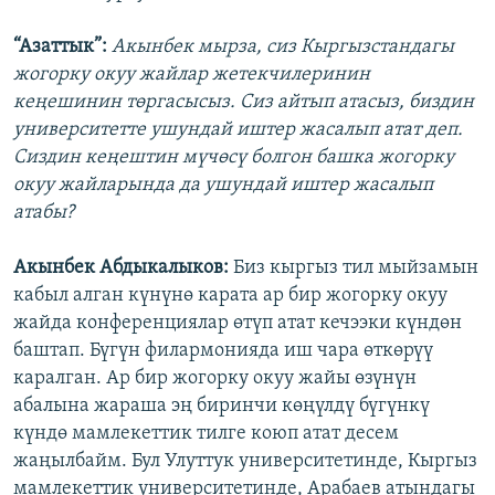
“Азаттык”:
Акынбек мырза, сиз Кыргызстандагы
жогорку окуу жайлар жетекчилеринин
кеңешинин төргасысыз. Сиз айтып атасыз, биздин
университетте ушундай иштер жасалып атат деп.
Сиздин кеңештин мүчөсү болгон башка жогорку
окуу жайларында да ушундай иштер жасалып
атабы?
Акынбек Абдыкалыков:
Биз кыргыз тил мыйзамын
кабыл алган күнүнө карата ар бир жогорку окуу
жайда конференциялар өтүп атат кечээки күндөн
баштап. Бүгүн филармонияда иш чара өткөрүү
каралган. Ар бир жогорку окуу жайы өзүнүн
абалына жараша эң биринчи көңүлдү бүгүнкү
күндө мамлекеттик тилге коюп атат десем
жаңылбайм. Бул Улуттук университетинде, Кыргыз
мамлекеттик университетинде, Арабаев атындагы