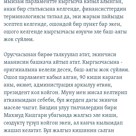
мыйзам парламентте кыргызча кабыл алынган,
анан бир статьясына келгенде, финансисттердин
терминологиясы татаал да, эки жарым пайызды
эсептеп келгенде, ошондой бир пункт бар экен,
ошого келгенде кыргызчасы өзүнчө эле баш-аягы
жок сүйлөм.
Орусчасынан бирөө талкуулап атат, экинчиси
маанисин башкача айтып атат. Кыргызчасына -
оригиналына келели десек, баш-аягы жок сүйлөм.
Ошол парламент кабыл алган, 90 киши караган
аны, өкмөт, администрация аркылуу өткөн,
президент кол койгон. Муну мен мисал келтирип
атканымдын себеби, бул жерден дагы экинчи
маселе чыгат. Биздин улуу тилчилердин бири
Махмуд Кашгари убагында жалгыз эле киши,
сөздүктү түзүп койгон экен, ал канча кылымдап
жашап келатат. Бул жалгыз кишинин салган