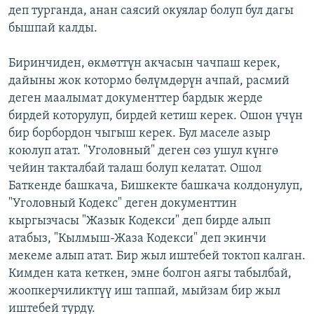
деп турганда, анан саясий окуялар болуп бул дагы
бышпай калды.
Биринчиден, өкмөттүн акчасын чачпаш керек,
дайыны жок котормо бөлүмдөрүн ачпай, расмий
деген маалымат документтер бардык жерде
бирдей которулуп, бирдей кетиш керек. Ошон үчүн
бир борбордон чыгыш керек. Бул маселе азыр
коюлуп атат. "Уголовный" деген сөз ушул күнгө
чейин такталбай талаш болуп келатат. Ошол
Баткенде башкача, Бишкекте башкача колдонулуп,
"Уголовный Кодекс" деген документтин
кыргызчасы "Жазык Кодекси" деп бирде алып
атабыз, "Кылмыш-Жаза Кодекси" деп экинчи
мекеме алып атат. Бир жыл иштебей токтоп калган.
Кимден ката кеткен, эмне болгон аягы табылбай,
жоопкерчиликтүү иш таппай, мыйзам бир жыл
иштебей турду.