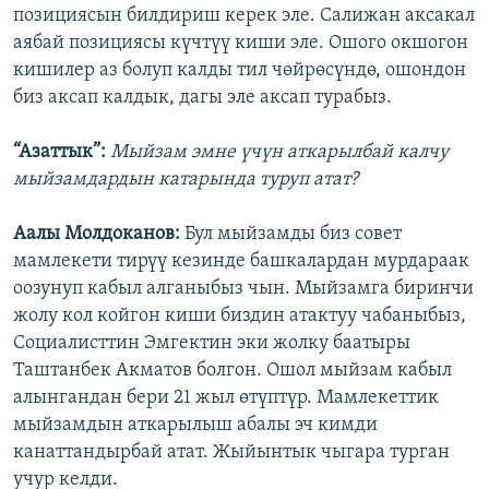
позициясын билдириш керек эле. Салижан аксакал
аябай позициясы күчтүү киши эле. Ошого окшогон
кишилер аз болуп калды тил чөйрөсүндө, ошондон
биз аксап калдык, дагы эле аксап турабыз.
“Азаттык”:
Мыйзам эмне үчүн аткарылбай калчу
мыйзамдардын катарында туруп атат?
Аалы Молдоканов:
Бул мыйзамды биз совет
мамлекети тирүү кезинде башкалардан мурдараак
оозунуп кабыл алганыбыз чын. Мыйзамга биринчи
жолу кол койгон киши биздин атактуу чабаныбыз,
Социалисттин Эмгектин эки жолку баатыры
Таштанбек Акматов болгон. Ошол мыйзам кабыл
алынгандан бери 21 жыл өтүптүр. Мамлекеттик
мыйзамдын аткарылыш абалы эч кимди
канаттандырбай атат. Жыйынтык чыгара турган
учур келди.