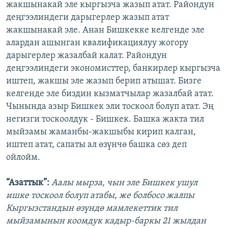
жакшынакай эле кыргызча жазып атат. Райондун
деңгээлиндеги дарыгерлер жазып атат
жакшынакай эле. Анан Бишкекке келгенде эле
алардан ашынган квалификациялуу жогору
дарыгерлер жазалбай калат. Райондун
деңгээлиндеги экономисттер, банкирлер кыргызча
иштеп, жакшы эле жазып берип атышат. Бизге
келгенде эле биздин кызматчылар жазалбай атат.
Чынында азыр Бишкек эли тоскоол болуп атат. Эң
негизги тоскоолдук - Бишкек. Башка жакта тил
мыйзамы жаманбы-жакшыбы кирип калган,
иштеп атат, сапаты ал өзүнчө башка сөз деп
ойлойм.
“Азаттык”:
Аалы мырза, чын эле Бишкек ушул
ишке тоскоол болуп атабы, же болбосо жалпы
Кыргызстандын өзүндө мамлекеттик тил
мыйзамынын коомдук кадыр-баркы 21 жылдан