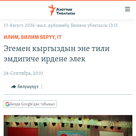
Линктер
Мазмунга
өтүңүз
10-Август, 2026-жыл, дүйшөмбү, Бишкек убактысы 13:15
Навигацияга
ЖАҢЫЛЫКТАР
өтүңүз
ИЛИМ, БИЛИМ БЕРҮҮ, IT
КЫРГЫЗСТАН
Издөөгө
Эгемен кыргыздын эне тили
салыңыз
ДҮЙНӨ
КЫРГЫЗСТАН
эмдигиче ирдене элек
УКРАИНА
САЯСАТ
ДҮЙНӨ
24-Сентябрь, 2010
АТАЙЫН ИЛИКТӨӨ
ЭКОНОМИКА
БОРБОР АЗИЯ
ТВ ПРОГРАММАЛАР
Бөлүшүңүз
МАДАНИЯТ
ПОДКАСТ
БҮГҮН АЗАТТЫКТА
Бизди Google'дан табыңыз
ӨЗГӨЧӨ ПИКИР
ЭКСПЕРТТЕР ТАЛДАЙТ
БИЗ ЖАНА ДҮЙНӨ
Русский
ДАНИСТЕ