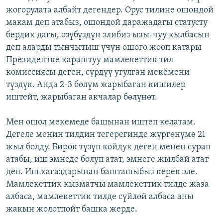
жогорулата албайт дегендер. Орус тилине ошондой
макам деп атабыз, ошондой даражадагы статусту
бердик дагы, өзүбүздүн элибиз ызы-чуу кылбасын
деп аларды тынчытыш үчүн ошого жооп катары
Президентке караштуу мамлекеттик тил
комиссиясы деген, сүрдүү угулган мекемени
түздүк. Анда 2-3 бөлүм жарыбаган кишилер
иштейт, жарыбаган акчалар бөлүнөт.
Мен ошол мекемеде башынан иштеп келатам.
Дегеле менин тилдин тегерегинде жүргөнүмө 21
жыл болду. Бирок түзүп койдук деген менен сурап
атабы, иш эмнеде болуп атат, эмнеге жылбай атат
деп. Иш кагаздарынан башташыбыз керек эле.
Мамлекеттик кызматчы мамлекеттик тилде жаза
албаса, мамлекеттик тилде сүйлөй албаса аны
жакын жолотпойт башка жерде.