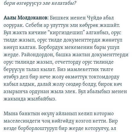
бери өзгөрүүсүз эле келатабы?
Аалы Молдоканов:
Бишкек менен Чүйдө абал
оорурак. Себеби ар улуттун эли көбүрөк жашайт.
Бул жакта кичине “киргиздешип” алганбыз, орус
тилде жазып, орус тилде документтерди жөнөтүп
көнүп калган. Борбордук мекеменин бары ушул
жерде. Райондордон, башка жактан документтерди
орус тилинде жазып, отчетторду орус тилинде
берүүсүн талап кылат. Биз мамлекеттик тилге
өтөбүз деп бир нече жолу өкмөттүк токтомдорду
кабыл алдык, далай жолу сөздөр болду, бирок көч
азырынча ордунан жыла элек. Бул абалыбыз менен
жакында жылбайбыз.
Мына банктын өкүлү айланып келип котормо
маселесиндеги чоң көйгөйдү козгоп кетти. Бир
кезде борборлоштуруп бир жерде которулчу, ал