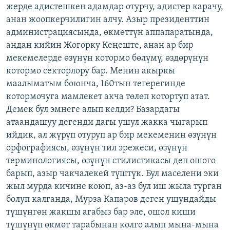
жерде адистешкен адамдар отурчу, адистер карачу,
анан жоопкерчилигин алчу. Азыр президенттин
администрациясында, өкмөттүн аппапаратында,
андан кийин Жогорку Кеңеште, анан ар бир
мекемелерде өзүнүн котормо бөлүмү, өздөрүнүн
котормо секторлору бар. Менин акыркы
маалыматым боюнча, 160тын тегерегинде
котормочуга мамлекет акча төлөп котортуп атат.
Демек бул эмнеге алып келди? Базардагы
атаандашуу дегенди дагы ушул жакка чыгарып
ийдик, ал жүрүп отуруп ар бир мекеменин өзүнүн
орфографиясы, өзүнүн тил эрежеси, өзүнүн
терминологиясы, өзүнүн стилистикасы деп ошого
барып, азыр чакчалекей түштүк. Бул маселени эки
жыл мурда кичине коюп, аз-аз бул иш жыла турган
болуп калганда, Мурза Капаров деген ушундайды
түшүнгөн жакшы агабыз бар эле, ошол киши
түшүнүп өкмөт тарабынан колго алып мына-мына