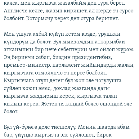
калса, мен кыргызча жазалбайм деп тура берет.
Англисче келсе, жазып киришет, ал жерде эч суроо
болбойт. Котормочу керек деп отура беришет.
Мен ушуга аябай күйүп кетем кээде, урушкан
күндөрүм да болот. Бул мыйзамдын аткарылбай
атканынын бир нече себептерин мен ойлоп жүрөм.
Эң биринчи себеп, биздин президентибиз,
премьер-министр, парламент жыйындарды жалаң
кыргызчага өтмөйүнчө эч нерсе болбойт.
Кыргызчага өтүш деген бул жөн эле чогулушта
сүйлөп коюш эмес, доклад жазганда дагы
кыргызча жаздырыш керек, кыргызча талап
кылыш керек. Жетекчи кандай болсо ошондой эле
болот.
Бул үй-бүлөгө деле тиешелүү. Менин шаарда абам
бар, үйүндө кыргызча эле сүйлөшөт, бирок