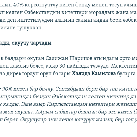
лын 40% көрсөткүчтүү китеп фонду менен тосуп алыш
уп келген Өзбекстандын китептери моралдык жана м
ди деп иштетилүүдөн алынып салынгандан бери өзбек
зисине тушуккан.
ды, окуучу чарчады
ек балдары окуган Салижан Шарипов атындагы орто м
нен камсыз болсо, азыр 30 пайызды түзүүдө. Мектепти
а директордун орун басары
Халида Камилова
буларга
 90% китеп бар болчу. Сентябрдан бери бир топ китепт
ыгарылганда биздин Өзбекстандан келген китептер да
 калды. Эми азыр Кыргызстандын китептери жетишпе
и жок окушат. Айрым сабактар боюнча бир эле китеп 
п берет. Окуучулар аны кечке көчүрүп жазып, бир топ 