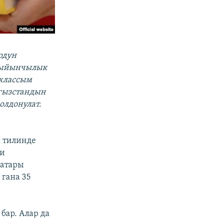
рдун
 кыйынчылык
 классым
ргызстандын
олдонулат.
с тилинде
ди
катары
 гана 35
бар. Алар да