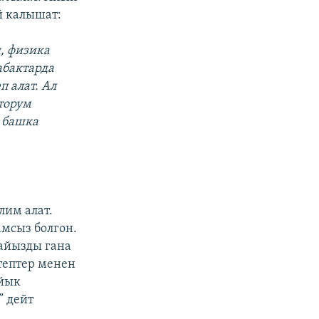
й калышат:
, физика
абактарда
п алат. Ал
торум
 башка
лим алат.
мсыз болгон.
айызды гана
тептер менен
айык
” дейт