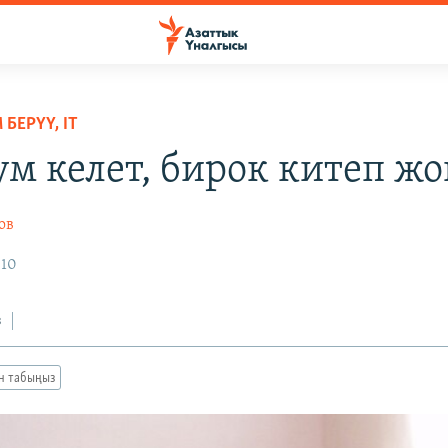
БЕРҮҮ, IT
ум келет, бирок китеп жо
ов
010
з
ан табыңыз