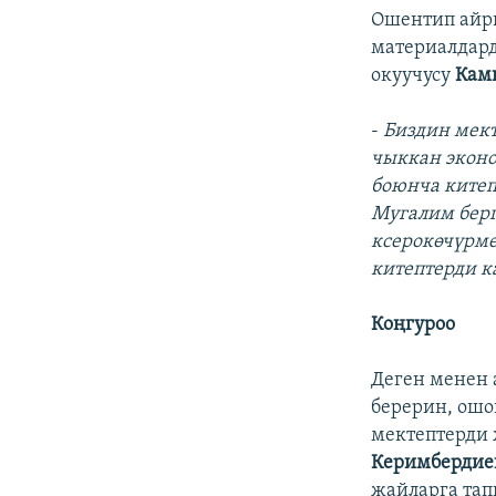
Ошентип айры
материалдард
окуучусу
Кам
-
Биздин мект
чыккан эконо
боюнча китеп
Мугалим берг
ксерокөчүрмө
китептерди к
Коңгуроо
Деген менен 
берерин, ошо
мектептерди
Керимберди
жайларга та