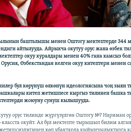
ылынын башталышы менен Оштогу мектептерде 344 м
ндиги айтылууда. Айрыкча окутуу орус жана өзбек т
мектептер окуу куралдары менен 40% гана камсыз бол
р Орусия, Өзбекстандан келген окуу китептери менен с
илер бул көрүнүш өлкөнүн идеологиясына чоң зыян 
башкалары китеп жетишпесе кыргыз тилинен башка т
ктептерди жоюуну сунуш кылышууда.
утуу орус тилинде жүргүзүлгөн Оштогу №7 Нариман о
-класста окуйт. Ал бул мектепте тырышып билим алга
 жетишсиздигинен көп убактарда кыйынчылыктарга к