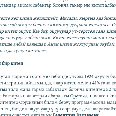
угандар айрым сабактар боюнча такыр эле китеп алба
епте көп китеп жетишпейт. Мисалы, кыргыз адабияты
ика сабактары боюнча китептер дээрлик жокко эсе. С
р китеп окуйт. Кээ бир окуучулар үч-төрттөн гана ките
да көпчүлүгү абдан эски. Китеп жоктугунан менин дос
етише албай калышат. Анан китеп жоктугунан окубай,
го да түшүп кетишет.
н бир китеп
уган Нариман орто мектебинде учурда 1924 окуучу би
чилеринин айтымында, алар китеп менен 41% гана ка
ыз тили жана тарых сабактары боюнча китептер 30 п
 сабактардын да дээрлик бардыгы Орусиядан келген ки
л китептер Орусиянын билим берүү программасына ыл
нен, биздин окуучулар үчүн оорчулук деле жаратпайт
ептин орус тил мугалими
Валентина Караваева: