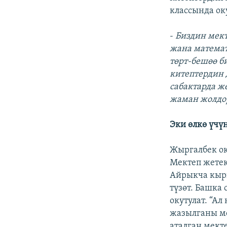
классында ок
-
Биздин мект
жана математ
төрт-бешөө би
китептердин 
сабактарда ж
жаман жолдор
Эки өлкө үчү
Жыргалбек ок
Мектеп жетек
Айрыкча кырг
түзөт. Башка
окутулат. “А
жазылганы ме
аталган мект