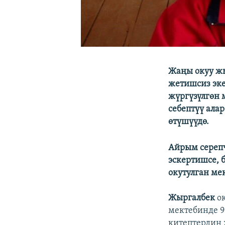
Жаңы окуу ж
жетишсиз эке
жүргүзүлгөн 
себептүү ала
өтүшүүдө.
Айрым серепч
эскертишсе, 
окутулган ме
Жыргалбек
ок
мектебинде 9
китептердин