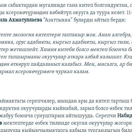
м сабактардан мугалимде гана китеп болгондуктан, 
ы ксерокөчүрмөдөн көбөйтүп окууга да туура келет. 1
ила Ахматуллаева
“Азаттыкка” буларды айтып берди:
епте экология китептери таптакыр жок. Анан алгебра
мика, орус адабияты, кыргыз адабияты, кыргыз тили, 
тер жетишпейт. Химия китеби болсо мектеп боюнча би
ен тапшырманы окуучулар аткара албай калышат. Кээ
дөн өткөрүп пайдаланып калабыз. Мен, мисалга, ар би
армап ксерокөчүрмөгө чуркап калам.
аймактагы серепчилер, мындан ары да китеп тартыш 
ндуктан окуучуларды кыйнабай, зарыл болсо өзбек ти
 жабуу боюнча сунуштарын айтышууда. Серепчи
Наби
ев
мектептерде өзбек тилинде окуган окуучулар жогорк
пшырууда кыйынчылыктарга кабыла тургандыгын билд