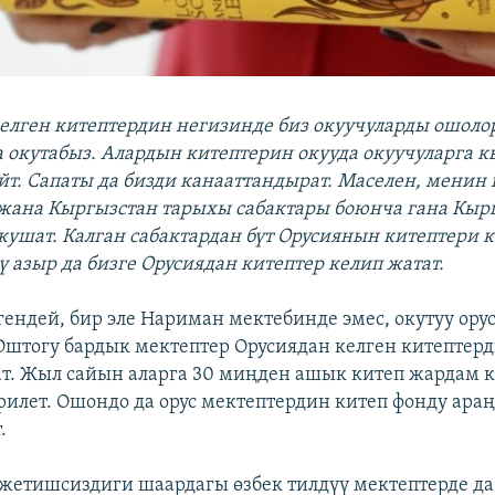
елген китептердин негизинде биз окуучуларды ошоло
 окутабыз. Алардын китептерин окууда окуучуларга
йт. Сапаты да бизди канааттандырат. Маселен, менин
жана Кыргызстан тарыхы сабактары боюнча гана Кы
кушат. Калган сабактардан бүт Орусиянын китептери к
ү азыр да бизге Орусиядан китептер келип жатат.
гендей, бир эле Нариман мектебинде эмес, окутуу ору
Оштогу бардык мектептер Орусиядан келген китептер
. Жыл сайын аларга 30 миңден ашык китеп жардам 
рилет. Ошондо да орус мектептердин китеп фонду араң
.
жетишсиздиги шаардагы өзбек тилдүү мектептерде да 