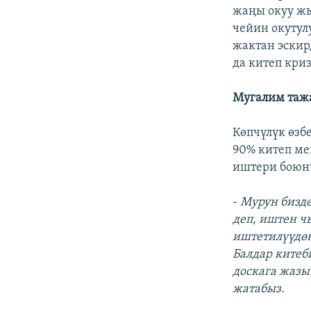
жаңы окуу жы
чейин окутул
жактан эскир
да китеп кри
Мугалим тажа
Көпчүлүк өзб
90% китеп ме
иштери боюнч
-
Мурун бизде
деп, иштен ч
иштетилүүдөн
Балдар китеб
доскага жазы
жатабыз.