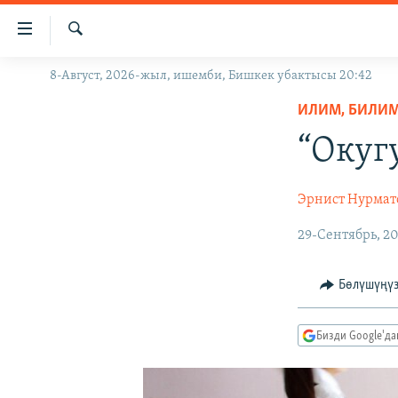
Линктер
Мазмунга
өтүңүз
Издөө
8-Август, 2026-жыл, ишемби, Бишкек убактысы 20:42
ЖАҢЫЛЫКТАР
Навигацияга
өтүңүз
ИЛИМ, БИЛИМ 
КЫРГЫЗСТАН
Издөөгө
“Окуг
ДҮЙНӨ
КЫРГЫЗСТАН
салыңыз
УКРАИНА
САЯСАТ
ДҮЙНӨ
Эрнист Нурмат
АТАЙЫН ИЛИКТӨӨ
ЭКОНОМИКА
БОРБОР АЗИЯ
29-Сентябрь, 2
ТВ ПРОГРАММАЛАР
МАДАНИЯТ
ПОДКАСТ
БҮГҮН АЗАТТЫКТА
Бөлүшүңү
ӨЗГӨЧӨ ПИКИР
ЭКСПЕРТТЕР ТАЛДАЙТ
БИЗ ЖАНА ДҮЙНӨ
Бизди Google'д
ДАНИСТЕ