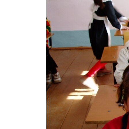
ЭЖЕ-СИҢДИЛЕР
АЗАТТЫК+
ЫҢГАЙСЫЗ СУРООЛОР