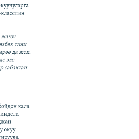
окуучуларга
1-класстын
, жаңы
өзбек тили
рөө да жок.
де эле
р сабактан
бойдон кала
линдеги
джан
у окуу
ирүүдө.