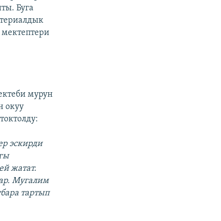
ты. Буга
атериалдык
 мектептери
ектеби мурун
н окуу
 токтолду:
ер эскирди
гы
й жатат.
бар. Мугалим
убара тартып