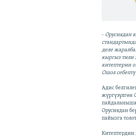
-
Орусиядан к
стандартында
деле жаралба
кыргыз тили 
китептерин о
Ошол себептү
Адис белгиле
жүргүзүлгөн 
пайдаланышат
Орусиядан бе
пайызга толот
Китептердин 