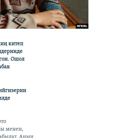
иң китеп
илдеринде
гон. Ошол
абак
тийгизерин
илде
рто
ны менен,
абылат. Анын