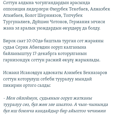
Соттун алдына чогулгандардын арасында
оппозиция лидерлери Өмүрбек Текебаев, Алмазбек
Атамбаев, Болот Шерниязов, Топчубек
Тургуналиев, Дүйшөн Чотонов, Германия элчиси
жана эл аралык уюмдардын өкүлдөрү да болду.
Бирок саат 10:00дө баштала турган сот жараяны
судья Серик Абиевдин ооруп калганына
байланыштуу 17-декабрга которулганын
гарнизондук соттун расмий өкүлү жарыялады.
Исмаил Исаковдун адвокаты Азимбек Бекназаров
соттун которулуш себеби тууралуу мындай
пикирин ортого салды:
- Мен ойлоймун, судьянын ооруп жатканы
тууралуу сөз, бул жөн эле шылтоо. А чын-чынында
бул иш боюнча кандайдыр бир айыптоо чечимин