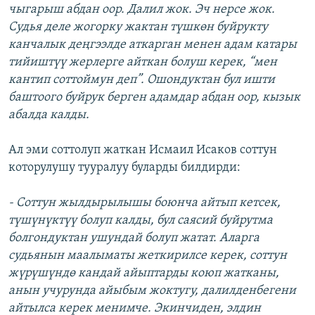
чыгарыш абдан оор. Далил жок. Эч нерсе жок.
Судья деле жогорку жактан түшкөн буйрукту
канчалык деңгээлде аткарган менен адам катары
тийиштүү жерлерге айткан болуш керек, “мен
кантип соттоймун деп”. Ошондуктан бул ишти
баштоого буйрук берген адамдар абдан оор, кызык
абалда калды.
Ал эми соттолуп жаткан Исмаил Исаков соттун
которулушу тууралуу буларды билдирди:
- Соттун жылдырылышы боюнча айтып кетсек,
түшүнүктүү болуп калды, бул саясий буйрутма
болгондуктан ушундай болуп жатат. Аларга
судьянын маалыматы жеткирилсе керек, соттун
жүрүшүндө кандай айыптарды коюп жатканы,
анын учурунда айыбым жоктугу, далилденбегени
айтылса керек менимче. Экинчиден, элдин