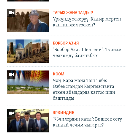
ТАРЫХ ЖАНА ТАГДЫР
Үркүндү эскерүү: Кадыр мерген
кантип жол тоскон?
БОРБОР АЗИЯ
"Борбор Азия Шенгени": Туризм
чөлкөмдү байытабы?
КООМ
Чоң-Кара жана Таш-Төбө:
Өзбекстандан Кыргызстанга
өткөн айылдарда каттоо иши
башталды
ЭРКИНДИК
"75чилердин каты": Бишкек соту
кандай чечим чыгарат?