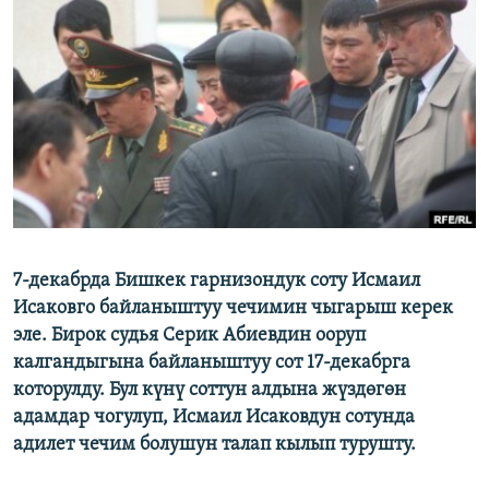
ОНЛАЙН ШЕРИНЕ
ЭЖЕ-СИҢДИЛЕР
АЗАТТЫК+
ЫҢГАЙСЫЗ СУРООЛОР
ЭЕ/АРнун бардык сайттары
7-декабрда Бишкек гарнизондук соту Исмаил
Исаковго байланыштуу чечимин чыгарыш керек
эле. Бирок судья Серик Абиевдин ооруп
калгандыгына байланыштуу сот 17-декабрга
которулду. Бул күнү соттун алдына жүздөгөн
адамдар чогулуп, Исмаил Исаковдун сотунда
адилет чечим болушун талап кылып турушту.