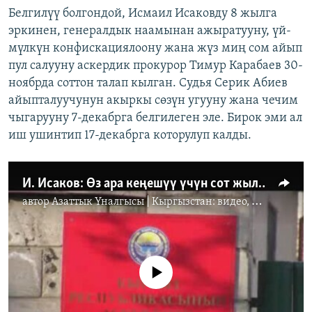
Белгилүү болгондой, Исмаил Исаковду 8 жылга
эркинен, генералдык наамынан ажыратууну, үй-
мүлкүн конфискациялоону жана жүз миң сом айып
пул салууну аскердик прокурор Тимур Карабаев 30-
ноябрда соттон талап кылган. Судья Серик Абиев
айыпталуучунун акыркы сөзүн угууну жана чечим
чыгарууну 7-декабрга белгилеген эле. Бирок эми ал
иш ушинтип 17-декабрга которулуп калды.
И. Исаков: Өз ара кеңешүү үчүн сот жылдырылды
автор
Азаттык Үналгысы | Кыргызстан: видео, фото, кабарлар
No media source currently available