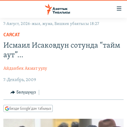
Линктер
Мазмунга
өтүңүз
7-Август, 2026-жыл, жума, Бишкек убактысы 18:27
Навигацияга
ЖАҢЫЛЫКТАР
өтүңүз
САЯСАТ
КЫРГЫЗСТАН
Издөөгө
Исмаил Исаковдун сотунда “тайм
салыңыз
ДҮЙНӨ
КЫРГЫЗСТАН
аут”...
УКРАИНА
САЯСАТ
ДҮЙНӨ
Айданбек Акмат уулу
АТАЙЫН ИЛИКТӨӨ
ЭКОНОМИКА
БОРБОР АЗИЯ
7-Декабрь, 2009
ТВ ПРОГРАММАЛАР
МАДАНИЯТ
ПОДКАСТ
БҮГҮН АЗАТТЫКТА
Бөлүшүңүз
ӨЗГӨЧӨ ПИКИР
ЭКСПЕРТТЕР ТАЛДАЙТ
Бизди Google'дан табыңыз
БИЗ ЖАНА ДҮЙНӨ
Русский
ДАНИСТЕ