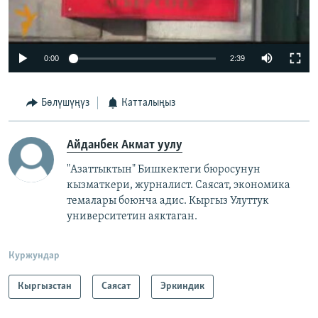
0:00
2:39
Бөлүшүңүз
Катталыңыз
Айданбек Акмат уулу
"Азаттыктын" Бишкектеги бюросунун
кызматкери, журналист. Саясат, экономика
темалары боюнча адис. Кыргыз Улуттук
университетин аяктаган.
Куржундар
Кыргызстан
Саясат
Эркиндик