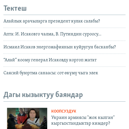
Тектеш
Алайлык арачыларга президент кулак салабы?
Апта: И. Исаковго чалма, В. Путиндин суроосу...
Исмаил Исаков энергомафиянын куйругун басканбы?
“Алай” коому генерал Исаковду коргоп жатат
Саясий буюртма санаасы: сот өкүмү чыга элек
Дагы кызыктуу баяндар
КООПСУЗДУК
Украин армиясы "жок кылган"
кыргызстандыктар кимдер?