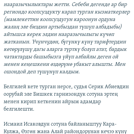
нааразычылыктары жетти. Себеби дегенде ар бир
региондо коопсуздукту карап турган кызматкерлер
(мамлекеттин коопсуздугун кароонун ордуна
жалаң эле биздин артыбыздан түшүп албадыбы)
айтышса керек элдин нааразычылыгы күчөп
жатканын. Үчүнчүдөн, бүгүнкү күнү тарифтердин
көтөрүлүшү дагы аларга түрткү болуп атат, бардык
чатактарды башыбызга үйүп албайлы деген ой
менен кеңешкени өздөрүнө убакыт алышты. Мен
ошондой деп түшүнүп калдым.
Белгилей кете турган нерсе, судья Серик Абиевдин
оорубай эле Бишкек гарнизондук сотуна эртең
менен кирип кеткенин айрым адамдар
белгилешти.
Исмаил Исаковдун сотуна байланыштуу Кара-
Кулжа, Өзгөн жана Алай райондорунан кечээ күнү