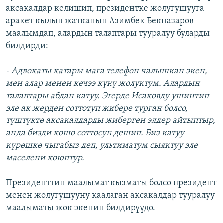
аксакалдар келишип, президентке жолугушууга
аракет кылып жатканын Азимбек Бекназаров
маалымдап, алардын талаптары тууралуу буларды
билдирди:
- Адвокаты катары мага телефон чалышкан экен,
мен алар менен кечээ күнү жолуктум. Алардын
талаптары абдан катуу. Эгерде Исаковду ушинтип
эле ак жерден соттотуп жибере турган болсо,
түштүктө аксакалдарды жиберген элдер айтыптыр,
анда бизди кошо соттосун дешип. Биз катуу
күрөшкө чыгабыз деп, ультиматум сыяктуу эле
маселени коюптур.
Президенттин маалымат кызматы болсо президент
менен жолугушууну каалаган аксакалдар тууралуу
маалыматы жок экенин билдирүүдө.