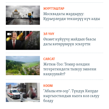
ЖУРТТАШТАР
Москвадагы жардыруу:
Курьерлерди текшерүү күч алды
ЭЛ ҮНҮ
Өкмөт күйүүчү майдын баасы
дагы көтөрүлөрүн эскертти
САЯСАТ
Жетим-Тоо: Темир кендин
тегерегиндеги талкуу эмнени
каңкуулайт?
КООМ
"Абалы өтө оор". Түндүк Кипрде
кыргызстандык кызга кол салуу
болду