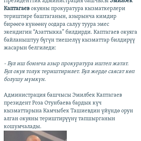
Президенттик администрация башчысы
Эмилбек
Каптагаев
окуяны прокуратура кызматкерлери
териштире баштаганын, азырынча кимдир
бирөөгө күнөөнү оодара салуу туура эмес
экендигин “Азаттыкка” билдирди. Каптагаев окуяга
байланыштуу бүгүн тиешелүү кызматтар билдирүү
жасарын белгиледи:
- Бул иш боюнча азыр прокуратура иштеп жатат.
Бул окуя толук териштирилет. Бул жерде саясат көп
болушу мүмкүн
.
Администрация башчысы Эмилбек Каптагаев
президент Роза Отунбаева бардык күч
кызматтарына Камчыбек Ташиевдин үйүндө орун
алган окуяны териштирүүнү тапшырганын
кошумчалады.