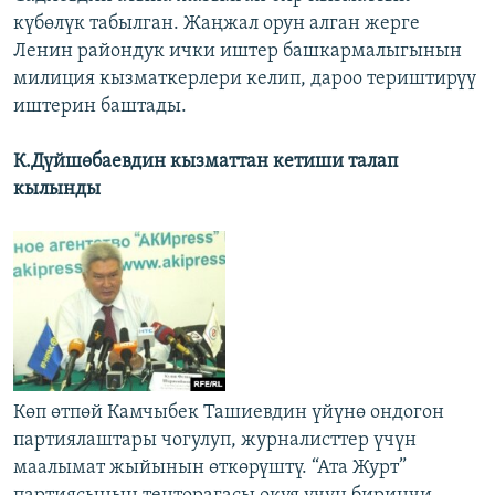
күбөлүк табылган. Жаңжал орун алган жерге
Ленин райондук ички иштер башкармалыгынын
милиция кызматкерлери келип, дароо териштирүү
иштерин баштады.
К.Дүйшөбаевдин кызматтан кетиши талап
кылынды
Көп өтпөй Камчыбек Ташиевдин үйүнө ондогон
партиялаштары чогулуп, журналисттер үчүн
маалымат жыйынын өткөрүштү. “Ата Журт”