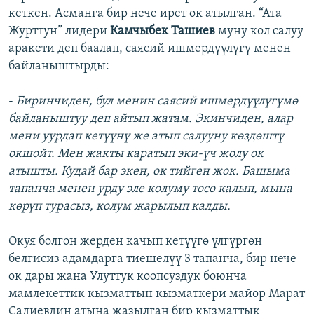
кеткен. Асманга бир нече ирет ок атылган. “Ата
Журттун” лидери
Камчыбек Ташиев
муну кол салуу
аракети деп баалап, саясий ишмердүүлүгү менен
байланыштырды:
-
Биринчиден, бул менин саясий ишмердүүлүгүмө
байланыштуу деп айтып жатам. Экинчиден, алар
мени уурдап кетүүнү же атып салууну көздөштү
окшойт. Мен жакты каратып эки-үч жолу ок
атышты. Кудай бар экен, ок тийген жок. Башыма
тапанча менен урду эле колуму тосо калып, мына
көрүп турасыз, колум жарылып калды.
Окуя болгон жерден качып кетүүгө үлгүргөн
белгисиз адамдарга тиешелүү 3 тапанча, бир нече
ок дары жана Улуттук коопсуздук боюнча
мамлекеттик кызматтын кызматкери майор Марат
Садиевдин атына жазылган бир кызматтык