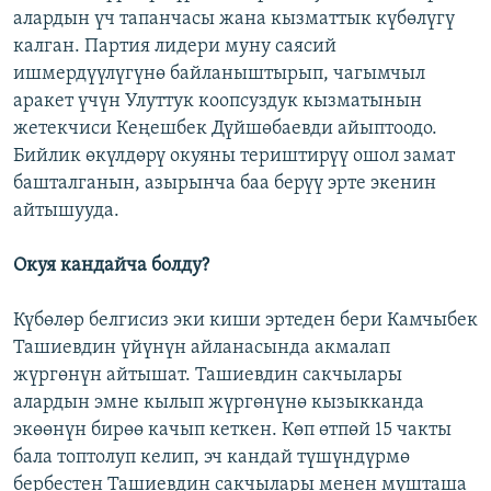
алардын үч тапанчасы жана кызматтык күбөлүгү
калган. Партия лидери муну саясий
ишмердүүлүгүнө байланыштырып, чагымчыл
аракет үчүн Улуттук коопсуздук кызматынын
жетекчиси Кеңешбек Дүйшөбаевди айыптоодо.
Бийлик өкүлдөрү окуяны териштирүү ошол замат
башталганын, азырынча баа берүү эрте экенин
айтышууда.
Окуя кандайча болду?
Күбөлөр белгисиз эки киши эртеден бери Камчыбек
Ташиевдин үйүнүн айланасында акмалап
жүргөнүн айтышат. Ташиевдин сакчылары
алардын эмне кылып жүргөнүнө кызыкканда
экөөнүн бирөө качып кеткен. Көп өтпөй 15 чакты
бала топтолуп келип, эч кандай түшүндүрмө
бербестен Ташиевдин сакчылары менен мушташа