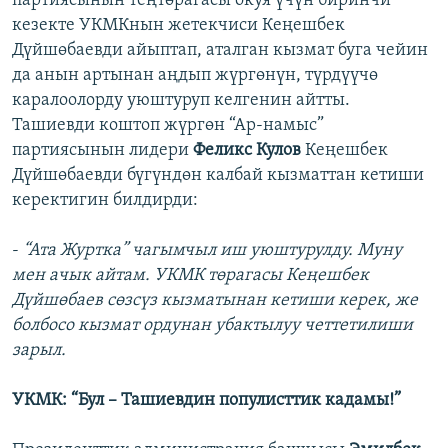
партиясынын теңтөрагасы окуя үчүн биринчи
кезекте УКМКнын жетекчиси Кеңешбек
Дүйшөбаевди айыптап, аталган кызмат буга чейин
да анын артынан аңдып жүргөнүн, түрдүүчө
каралоолорду уюштуруп келгенин айтты.
Ташиевди коштоп жүргөн “Ар-намыс”
партиясынын лидери
Феликс Кулов
Кеңешбек
Дүйшөбаевди бүгүндөн калбай кызматтан кетиши
керектигин билдирди:
-
“Ата Журтка” чагымчыл иш уюштурулду. Муну
мен ачык айтам. УКМК төрагасы Кеңешбек
Дүйшөбаев сөзсүз кызматынан кетиши керек, же
болбосо кызмат ордунан убактылуу четтетилиши
зарыл.
УКМК: “Бул – Ташиевдин популисттик кадамы!”