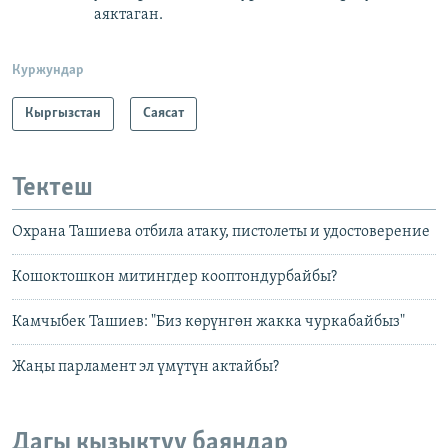
аяктаган.
Куржундар
Кыргызстан
Саясат
Тектеш
Охрана Ташиева отбила атаку, пистолеты и удостоверение
Кошоктошкон митингдер кооптондурбайбы?
Камчыбек Ташиев: "Биз көрүнгөн жакка чуркабайбыз"
Жаңы парламент эл үмүтүн актайбы?
Дагы кызыктуу баяндар