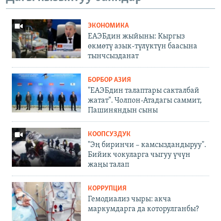
ЭКОНОМИКА
ЕАЭБдин жыйыны: Кыргыз
өкмөтү азык-түлүктүн баасына
тынчсызданат
БОРБОР АЗИЯ
"ЕАЭБдин талаптары сакталбай
жатат". Чолпон-Атадагы саммит,
Пашиняндын сыны
КООПСУЗДУК
"Эң биринчи – камсыздандыруу".
Бийик чокуларга чыгуу үчүн
жаңы талап
КОРРУПЦИЯ
Гемодиализ чыры: акча
маркумдарга да которулганбы?