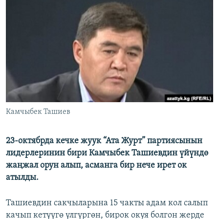
ОНЛАЙН ШЕРИНЕ
ЭЖЕ-СИҢДИЛЕР
АЗАТТЫК+
ЫҢГАЙСЫЗ СУРООЛОР
ЭЕ/АРнун бардык сайттары
Камчыбек Ташиев
23-октябрда кечке жуук “Ата Журт” партиясынын
лидерлеринин бири Камчыбек Ташиевдин үйүндө
жаңжал орун алып, асманга бир нече ирет ок
атылды.
Ташиевдин сакчыларына 15 чакты адам кол салып
качып кетүүгө үлгүргөн, бирок окуя болгон жерде