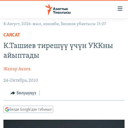
Линктер
Мазмунга
өтүңүз
8-Август, 2026-жыл, ишемби, Бишкек убактысы 15:07
Навигацияга
ЖАҢЫЛЫКТАР
өтүңүз
САЯСАТ
КЫРГЫЗСТАН
Издөөгө
К.Ташиев тирешүү үчүн УККны
салыңыз
ДҮЙНӨ
КЫРГЫЗСТАН
айыптады
УКРАИНА
САЯСАТ
ДҮЙНӨ
Жанар Акаев
АТАЙЫН ИЛИКТӨӨ
ЭКОНОМИКА
БОРБОР АЗИЯ
24-Октябрь, 2010
ТВ ПРОГРАММАЛАР
МАДАНИЯТ
ПОДКАСТ
БҮГҮН АЗАТТЫКТА
Бөлүшүңүз
ӨЗГӨЧӨ ПИКИР
ЭКСПЕРТТЕР ТАЛДАЙТ
Бизди Google'дан табыңыз
БИЗ ЖАНА ДҮЙНӨ
Русский
ДАНИСТЕ