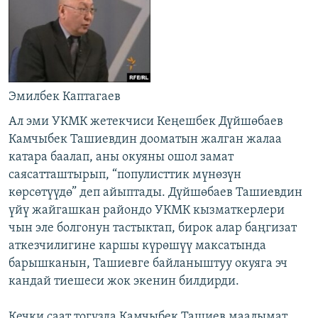
Эмилбек Каптагаев
Ал эми УКМК жетекчиси Кеңешбек Дүйшөбаев
Камчыбек Ташиевдин дооматын жалган жалаа
катара баалап, аны окуяны ошол замат
саясатташтырып, “популисттик мүнөзүн
көрсөтүүдө” деп айыптады. Дүйшөбаев Ташиевдин
үйү жайгашкан райондо УКМК кызматкерлери
чын эле болгонун тастыктап, бирок алар баңгизат
аткезчилигине каршы күрөшүү максатында
барышканын, Ташиевге байланыштуу окуяга эч
кандай тиешеси жок экенин билдирди.
Кечки саат тогузда Камчыбек Ташиев маалымат