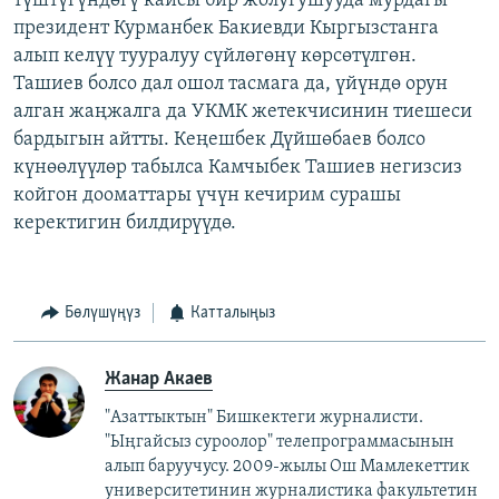
түштүгүндөгү кайсы бир жолугушууда мурдагы
президент Курманбек Бакиевди Кыргызстанга
алып келүү тууралуу сүйлөгөнү көрсөтүлгөн.
Ташиев болсо дал ошол тасмага да, үйүндө орун
алган жаңжалга да УКМК жетекчисинин тиешеси
бардыгын айтты. Кеңешбек Дүйшөбаев болсо
күнөөлүүлөр табылса Камчыбек Ташиев негизсиз
койгон дооматтары үчүн кечирим сурашы
керектигин билдирүүдө.
Бөлүшүңүз
Катталыңыз
Жанар Акаев
"Азаттыктын" Бишкектеги журналисти.
"Ыңгайсыз суроолор" телепрограммасынын
алып баруучусу. 2009-жылы Ош Мамлекеттик
университетинин журналистика факультетин