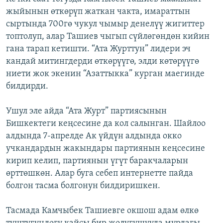
жыйынын өткөрүп жаткан чакта, имараттын
сыртында 700гө чукул чымыр денелүү жигиттер
топтолуп, алар Ташиев чыгып сүйлөгөндөн кийин
гана тарап кетишти. “Ата Журттун” лидери эч
кандай митингдерди өткөрүүгө, элди көтөрүүгө
ниети жок экенин “Азаттыкка” курган маегинде
билдирди.
Ушул эле айда “Ата Журт” партиясынын
Бишкектеги кеңсесине да кол салынган. Шайлоо
алдында 7-апрелде Ак үйдүн алдында окко
учкандардын жакындары партиянын кеңсесине
кирип келип, партиянын үгүт баракчаларын
өрттөшкөн. Алар буга себеп интернетте пайда
болгон тасма болгонун билдиришкен.
Тасмада Камчыбек Ташиевге окшош адам өлкө