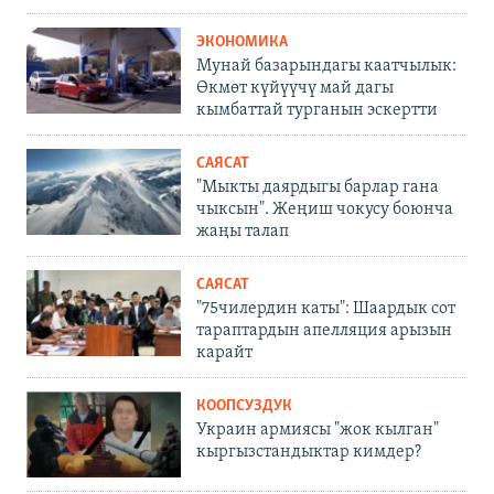
ЭКОНОМИКА
Мунай базарындагы каатчылык:
Өкмөт күйүүчү май дагы
кымбаттай турганын эскертти
САЯСАТ
"Мыкты даярдыгы барлар гана
чыксын". Жеңиш чокусу боюнча
жаңы талап
САЯСАТ
"75чилердин каты": Шаардык сот
тараптардын апелляция арызын
карайт
КООПСУЗДУК
Украин армиясы "жок кылган"
кыргызстандыктар кимдер?