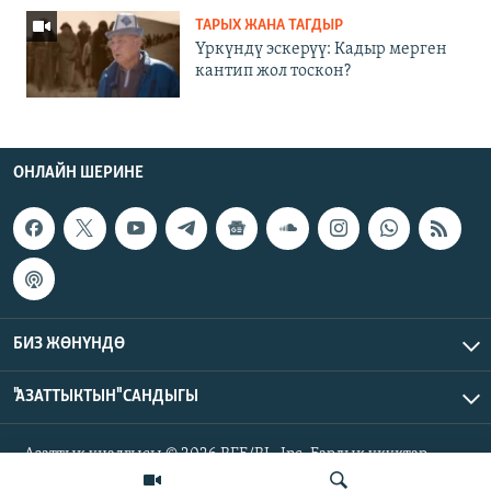
ТАРЫХ ЖАНА ТАГДЫР
Үркүндү эскерүү: Кадыр мерген
кантип жол тоскон?
ОНЛАЙН ШЕРИНЕ
БИЗ ЖӨНҮНДӨ
"АЗАТТЫКТЫН" САНДЫГЫ
Азаттык үналгысы © 2026 RFE/RL, Inc. Бардык укуктар
корголгон.