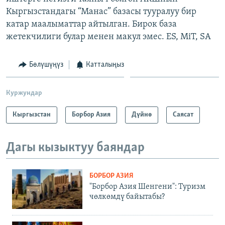
Кыргызстандагы “Манас” базасы тууралуу бир
катар маалыматтар айтылган. Бирок база
жетекчилиги булар менен макул эмес. ES, MiT, SA
Бөлүшүңүз
Катталыңыз
Куржундар
Кыргызстан
Борбор Азия
Дүйнө
Саясат
Дагы кызыктуу баяндар
БОРБОР АЗИЯ
"Борбор Азия Шенгени": Туризм
чөлкөмдү байытабы?