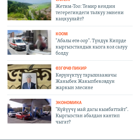
Жетим-Тоо: Темир кендин
тегерегиндеги талкуу эмнени
каңкуулайт?
КООМ
"Абалы өтө оор". Түндүк Кипрде
кыргызстандык кызга кол салуу
болду
ӨЗГӨЧӨ ПИКИР
Көрүнүктүү тарыхнаамачы
Жаныбек Жакыпбековдун
жаркын элесине
ЭКОНОМИКА
"Күйүүчү май дагы кымбаттайт".
Кыргызстан абалдан кантип
чыгат?