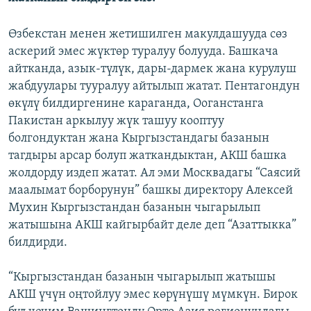
Өзбекстан менен жетишилген макулдашууда сөз
аскерий эмес жүктөр туралуу болууда. Башкача
айтканда, азык-түлүк, дары-дармек жана курулуш
жабдуулары тууралуу айтылып жатат. Пентагондун
өкүлү билдиргенине караганда, Ооганстанга
Пакистан аркылуу жүк ташуу кооптуу
болгондуктан жана Кыргызстандагы базанын
тагдыры арсар болуп жаткандыктан, АКШ башка
жолдорду издеп жатат. Ал эми Москвадагы “Саясий
маалымат борборунун” башкы директору Алексей
Мухин Кыргызстандан базанын чыгарылып
жатышына АКШ кайгырбайт деле деп “Азаттыкка”
билдирди.
“Кыргызстандан базанын чыгарылып жатышы
АКШ үчүн оңтойлуу эмес көрүнүшү мүмкүн. Бирок