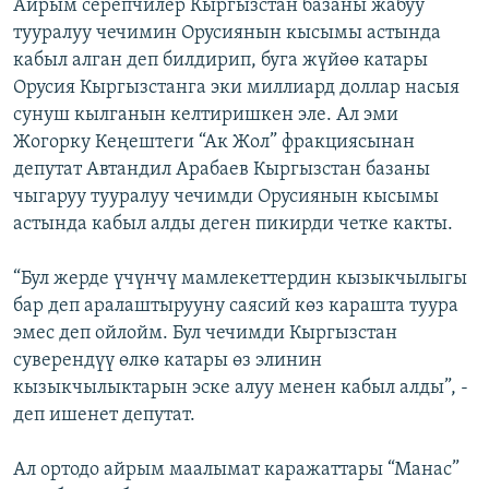
Айрым серепчилер Кыргызстан базаны жабуу
тууралуу чечимин Орусиянын кысымы астында
кабыл алган деп билдирип, буга жүйөө катары
Орусия Кыргызстанга эки миллиард доллар насыя
сунуш кылганын келтиришкен эле. Ал эми
Жогорку Кеңештеги “Ак Жол” фракциясынан
депутат Автандил Арабаев Кыргызстан базаны
чыгаруу тууралуу чечимди Орусиянын кысымы
астында кабыл алды деген пикирди четке какты.
“Бул жерде үчүнчү мамлекеттердин кызыкчылыгы
бар деп аралаштырууну саясий көз карашта туура
эмес деп ойлойм. Бул чечимди Кыргызстан
суверендүү өлкө катары өз элинин
кызыкчылыктарын эске алуу менен кабыл алды”, -
деп ишенет депутат.
Ал ортодо айрым маалымат каражаттары “Манас”