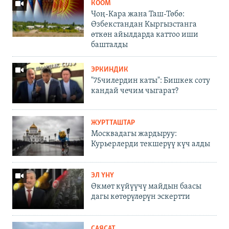
КООМ
Чоң-Кара жана Таш-Төбө:
Өзбекстандан Кыргызстанга
өткөн айылдарда каттоо иши
башталды
ЭРКИНДИК
"75чилердин каты": Бишкек соту
кандай чечим чыгарат?
ЖУРТТАШТАР
Москвадагы жардыруу:
Курьерлерди текшерүү күч алды
ЭЛ ҮНҮ
Өкмөт күйүүчү майдын баасы
дагы көтөрүлөрүн эскертти
САЯСАТ