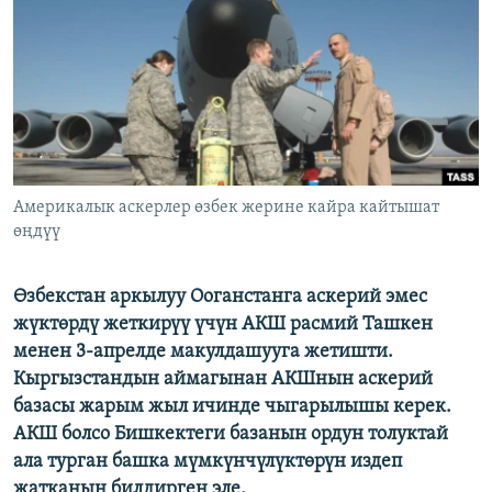
ОНЛАЙН ШЕРИНЕ
ЭЖЕ-СИҢДИЛЕР
АЗАТТЫК+
ЫҢГАЙСЫЗ СУРООЛОР
ЭЕ/АРнун бардык сайттары
Америкалык аскерлер өзбек жерине кайра кайтышат
өңдүү
Өзбекстан аркылуу Ооганстанга аскерий эмес
жүктөрдү жеткирүү үчүн АКШ расмий Ташкен
менен 3-апрелде макулдашууга жетишти.
Кыргызстандын аймагынан АКШнын аскерий
базасы жарым жыл ичинде чыгарылышы керек.
АКШ болсо Бишкектеги базанын ордун толуктай
ала турган башка мүмкүнчүлүктөрүн издеп
жатканын билдирген эле.