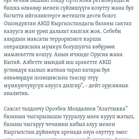
бул чечим Вашингтонду Орто Азия регионундагы
башка өлкөлөр менен сүйлөшүүгө козутту жана бул
багытта ийгиликтерге жетишти десек болот.
Ошондуктан АКШ Кыргызстандагы базаны сактап
калууга жан үрөп далалат кылган жок. Себеби
алардын максаты терроризмге каршы
операциясына мүмкүн болушунча көбүрөөк
мамлекетти кошуу. Анын ичинде Орусия жана
Кытай. Албетте мындай иш аракетте АКШ
үстөмдүк кылып жаткан тарап катары бул
өлкөлөрдүн позициясына таасир этүү
мүмкүнчүлүгүн алууга дилгир”, - дейт орусиялык
аналитик.
Саясат талдоочу Орозбек Молдалиев “Азаттыкка”
базанын чыгарылышы тууралуу маек куруп жатып,
базаны чыгаруу чечимин кабыл алуу менен
Кыргызстан дүйнөлүк аренада өзүн олуттуу эмес