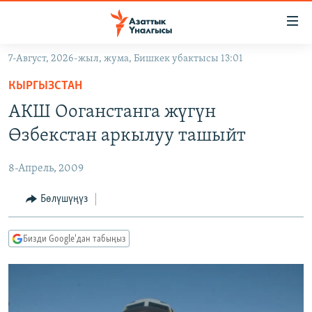
Линктер
Мазмунга
өтүңүз
7-Август, 2026-жыл, жума, Бишкек убактысы 13:01
Навигацияга
ЖАҢЫЛЫКТАР
өтүңүз
КЫРГЫЗСТАН
КЫРГЫЗСТАН
Издөөгө
АКШ Ооганстанга жүгүн
салыңыз
ДҮЙНӨ
КЫРГЫЗСТАН
Өзбекстан аркылуу ташыйт
УКРАИНА
САЯСАТ
ДҮЙНӨ
8-Апрель, 2009
АТАЙЫН ИЛИКТӨӨ
ЭКОНОМИКА
БОРБОР АЗИЯ
ТВ ПРОГРАММАЛАР
Бөлүшүңүз
МАДАНИЯТ
ПОДКАСТ
БҮГҮН АЗАТТЫКТА
Бизди Google'дан табыңыз
ӨЗГӨЧӨ ПИКИР
ЭКСПЕРТТЕР ТАЛДАЙТ
БИЗ ЖАНА ДҮЙНӨ
Русский
ДАНИСТЕ