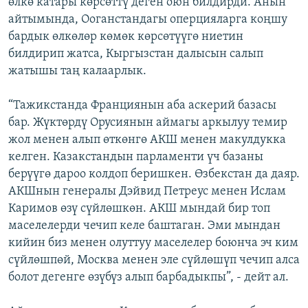
өлкө катары көрсөттү деген оюн билдирди. Анын
айтымында, Ооганстандагы оперцияларга коңшу
бардык өлкөлөр көмөк көрсөтүүгө ниетин
билдирип жатса, Кыргызстан далысын салып
жатышы таң калаарлык.
“Тажикстанда Франциянын аба аскерий базасы
бар. Жүктөрдү Орусиянын аймагы аркылуу темир
жол менен алып өткөнгө АКШ менен макулдукка
келген. Казакстандын парламенти үч базаны
берүүгө дароо колдоп беришкен. Өзбекстан да даяр.
АКШнын генералы Дэйвид Петреус менен Ислам
Каримов өзү сүйлөшкөн. АКШ мындай бир топ
маселелерди чечип келе баштаган. Эми мындан
кийин биз менен олуттуу маселелер боюнча эч ким
сүйлөшпөй, Москва менен эле сүйлөшүп чечип алса
болот дегенге өзүбүз алып барбадыкпы”, - дейт ал.