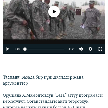
No media source currently available
0:00
4:02
Тасмада:
Базада бир күн: Далилдер жана
аргументтер
Орусияда А.Мамонтовдун “База” аттуу програмасы
көрсөтүлүп, Ооганстандагы анти террордук
иштерге негизги таяныч болгон АКШнын