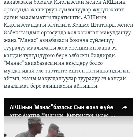
авиабазасы боюнча Кыргызстан менен АКШнын
ортосунда жашыруун сүйлөшүүлөр жүрүп жатат
деген маалыматты таратышты. АКШнын
Кыргызстандагы элчилиги Кошмо Штаттары менен
Өзбекстандын ортосунда кол коюлган макулдашуу
жана “Манас” авиабазасы боюнча сүйлөшүү
тууралуу маалыматы жок экендигин жана эч
кандай түшүндүрмө бере албасын билдирди.
“Манас” авиабазасынын өкүлдөрү болсо
мурдагыдай эле тартипте иштеп жатышкандыгын
айтып, жаңы макулдашуулар тууралуу эч кандай
маалымат бере алышпасын айтышты.
АКШнын "Манас" базасы: Сын жана жүйө
автор
Азаттык Үналгысы | Кыргызстан: видео, фото, кабарлар