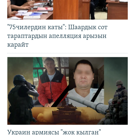
"75чилердин каты": Шаардык сот
тараптардын апелляция арызын
карайт
Украин армиясы "жок кылган"