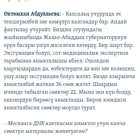
Өктөмхан Абдуллаева:
- Капсалаң учурунда эч
текшерилбей эле көмүлүп калгандар бар. Андай
фактылар учурайт. Биздин отузундагы
жыйыныбызда Жалал-Абаддын губернаторунун
орун басары ушул маселени көтөрдү. Бир шарт бар.
Эксгумация болуп, сот-медициналык экспертиза
тарабынан аныкталышы абзел. Ошондон
кыргыздардан да, өзбектерден да көп эле келишип,
ушу азыр эксгумация болуп жатат. Бизде азырынча
аныкталбай жаткан 36 сөөк жатат. Шаардын
ичинде табылган сөөктөр 22. Мына эки күн болду,
ошолордун бирөөсү аныкталды. Бирок кимдиги
аныкталбаган сөөктөр моргдо турат.
- Москвага ДНК клеткасын аныктоо үчүн канча
сөөктүн материалы жөнөтүлгөн?