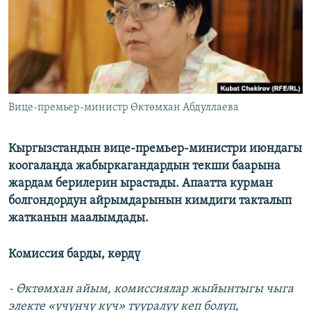
ОНЛАЙН ШЕРИНЕ
ЭЖЕ-СИҢДИЛЕР
АЗАТТЫК+
ЫҢГАЙСЫЗ СУРООЛОР
ЭЕ/АРнун бардык сайттары
Вице-премьер-министр Өктөмхан Абдуллаева
Кыргызстандын вице-премьер-министри июндагы
коогалаңда жабыркагандардын текши баарына
жардам берилерин ырастады. Апаатта курман
болгондордун айрымдарынын кимдиги такталып
жатканын маалымдады.
Комиссия барды, көрдү
- Өктөмхан айым, комиссиялар жыйынтыгы чыга
электе «үчүнчү күч» тууралуу кеп болуп,