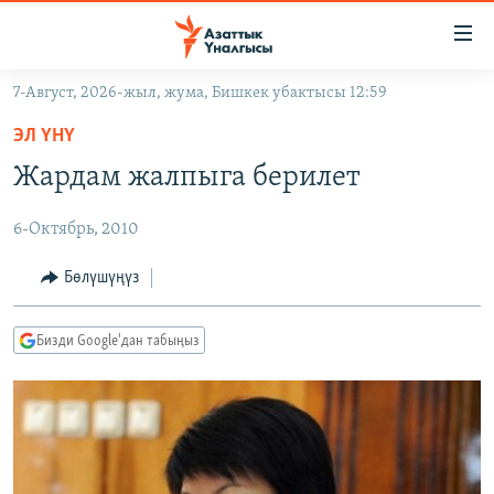
Линктер
Мазмунга
өтүңүз
7-Август, 2026-жыл, жума, Бишкек убактысы 12:59
Навигацияга
ЖАҢЫЛЫКТАР
өтүңүз
ЭЛ ҮНҮ
КЫРГЫЗСТАН
Издөөгө
Жардам жалпыга берилет
салыңыз
ДҮЙНӨ
КЫРГЫЗСТАН
6-Октябрь, 2010
УКРАИНА
САЯСАТ
ДҮЙНӨ
АТАЙЫН ИЛИКТӨӨ
ЭКОНОМИКА
БОРБОР АЗИЯ
Бөлүшүңүз
ТВ ПРОГРАММАЛАР
МАДАНИЯТ
Бизди Google'дан табыңыз
ПОДКАСТ
БҮГҮН АЗАТТЫКТА
ӨЗГӨЧӨ ПИКИР
ЭКСПЕРТТЕР ТАЛДАЙТ
БИЗ ЖАНА ДҮЙНӨ
Русский
ДАНИСТЕ