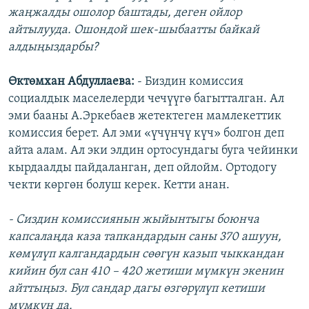
жаңжалды ошолор баштады, деген ойлор
айтылууда. Ошондой шек-шыбаатты байкай
алдыңыздарбы?
Өктөмхан Абдуллаева:
- Биздин комиссия
социалдык маселелерди чечүүгө багытталган. Ал
эми бааны А.Эркебаев жетектеген мамлекеттик
комиссия берет. Ал эми «үчүнчү күч» болгон деп
айта алам. Ал эки элдин ортосундагы буга чейинки
кырдаалды пайдаланган, деп ойлойм. Ортодогу
чекти көргөн болуш керек. Кетти анан.
- Сиздин комиссиянын жыйынтыгы боюнча
капсалаңда каза тапкандардын саны 370 ашуун,
көмүлүп калгандардын сөөгүн казып чыккандан
кийин бул сан 410 – 420 жетиши мүмкүн экенин
айттыңыз. Бул сандар дагы өзгөрүлүп кетиши
мүмкүн да.