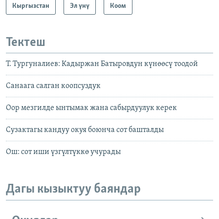
Кыргызстан
Эл үнү
Коом
Тектеш
Т. Тургуналиев: Кадыржан Батыровдун күнөөсү тоодой
Санаага салган коопсуздук
Оор мезгилде ынтымак жана сабырдуулук керек
Сузактагы кандуу окуя боюнча сот башталды
Ош: сот иши үзгүлтүккө учурады
Дагы кызыктуу баяндар