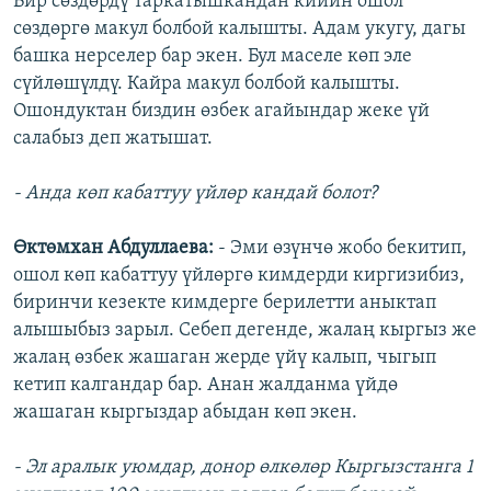
Бир сөздөрдү таркатышкандан кийин ошол
сөздөргө макул болбой калышты. Адам укугу, дагы
башка нерселер бар экен. Бул маселе көп эле
сүйлөшүлдү. Кайра макул болбой калышты.
Ошондуктан биздин өзбек агайындар жеке үй
салабыз деп жатышат.
- Анда көп кабаттуу үйлөр кандай болот?
Өктөмхан Абдуллаева:
- Эми өзүнчө жобо бекитип,
ошол көп кабаттуу үйлөргө кимдерди киргизибиз,
биринчи кезекте кимдерге берилетти аныктап
алышыбыз зарыл. Себеп дегенде, жалаң кыргыз же
жалаң өзбек жашаган жерде үйү калып, чыгып
кетип калгандар бар. Анан жалданма үйдө
жашаган кыргыздар абыдан көп экен.
- Эл аралык уюмдар, донор өлкөлөр Кыргызстанга 1