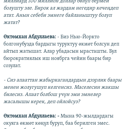
миллиард 100 миллион доллар бөлүп бермей
болушту эле. Бирок ал жардам негедир кечеңдеп
атат. Анын себеби эмнеге байланыштуу болуп
жатат?
Өктөмхан Абдуллаева:
- Биз Нью-Йоркто
болгонубузда бардыгы туруктуу өкмөт болсун деп
айтып жатышат. Алар убадасын ырасташты. Бул
бюрократиялык иш ноябрга чейин баары бир
созулат.
- Сиз апааттан жабыркагандардын дээрлик баары
менен жолугушуп келгенсиз. Маселесин жакшы
билесиз. Апаат болбош үчүн эми эмнелер
жасалышы керек, деп ойлойсуз?
Өктөмхан Абдуллаева: -
Мына 90-жылдардагы
окуяга өкмөт көңүл буруп, баа берилген эмес.