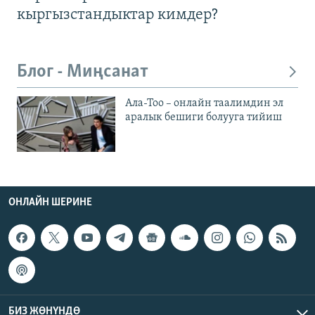
кыргызстандыктар кимдер?
Блог - Миңсанат
Ала-Тоо – онлайн таалимдин эл
аралык бешиги болууга тийиш
ОНЛАЙН ШЕРИНЕ
БИЗ ЖӨНҮНДӨ