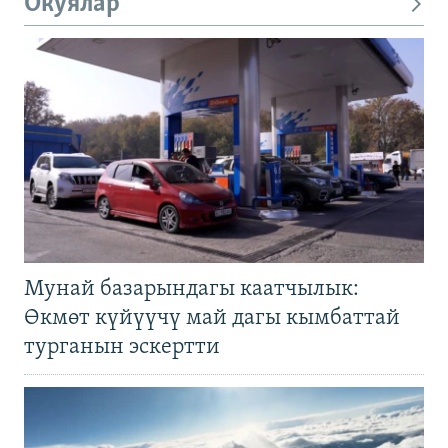
Окуялар
Мунай базарындагы каатчылык:
Өкмөт күйүүчү май дагы кымбаттай
турганын эскертти