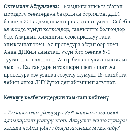
Өктөмхан Абдуллаева:
- Кимдиги аныкталбаган
моргдогу сөөктөрдүн баарынан берилген. ДНК
боюнча 201 адамдан материал жөнөтүлгөн. Себеби
ал жерде күйүп кеткендер, таанылгыс болгондор
бар. Алардын кимдигин сөөк аркылуу гана
аныкташат экен. Ал процедура абдан оор экен.
Анан ДНКны аныкташ үчүн бир сөөккө 5-6
тууганынан алышты. Азыр бешөөнүкү аныкталып
чыкты. Калгандарын текшерип жатышат. Ал
процедура өзү узакка созулчу жумуш. 15-октябрга
чейин ошол ДНК бүтөт деп айтышып атышат.
Көчкүсү келбегендердин там-таш көйгөйү
- Талкаланган үйлөрдүн 85% жакыны жөнжай
адамдардын үйлөрү экен. Алардын жашоочулары
кышка чейин үйлүү болуп калышы мүмкүнбү?