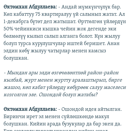
Өктөмхан Абдуллаева:
- Андай мүмкүнчүлүк бар.
Көп кабаттуу 75 квартиралуу үй салынып жатат. Ал
1-декабрга бүтөт деп жатышат. Өрттөлгөн үйлөрдүн
50% чейинкиси кышка чейин жок дегенде эки
бөлмөлүү кылып салып алганга болот. Күн жылуу
болуп турса курулушчулар иштей беришет. Анан
элдин көбү жылуу чатырлар менен камсыз
болушкан.
- Мындан ары элди өзгөчөлөнтпөй район-район
кылбай, журт менен журтту аралаштырып, бирге
жашоо, көп кабат үйлөрдү көбүрөөк салуу маселеси
козголгон эле. Ошондой болуп жатабы?
Өктөмхан Абдуллаева:
- Ошондой идея айтылган.
Биринчи ирет эл менен сүйлөшкөндө макул
болушкан. Кийин арада бузукулар да бар экен да.