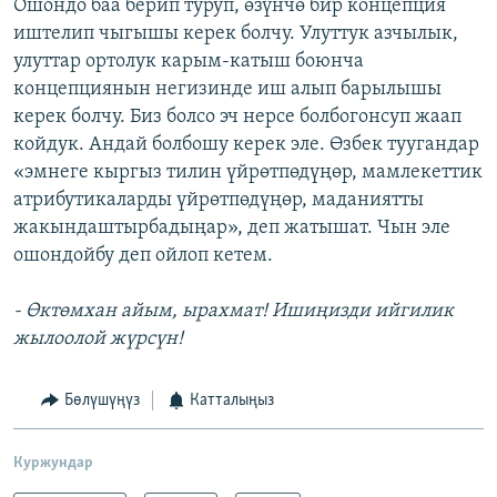
Ошондо баа берип туруп, өзүнчө бир концепция
иштелип чыгышы керек болчу. Улуттук азчылык,
улуттар ортолук карым-катыш боюнча
концепциянын негизинде иш алып барылышы
керек болчу. Биз болсо эч нерсе болбогонсуп жаап
койдук. Андай болбошу керек эле. Өзбек туугандар
«эмнеге кыргыз тилин үйрөтпөдүңөр, мамлекеттик
атрибутикаларды үйрөтпөдүңөр, маданиятты
жакындаштырбадыңар», деп жатышат. Чын эле
ошондойбу деп ойлоп кетем.
- Өктөмхан айым, ырахмат! Ишиңизди ийгилик
жылоолой жүрсүн!
Бөлүшүңүз
Катталыңыз
Куржундар