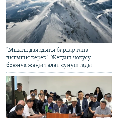
"Мыкты даярдыгы барлар гана
чыгышы керек". Жеңиш чокусу
боюнча жаңы талап сунуштады