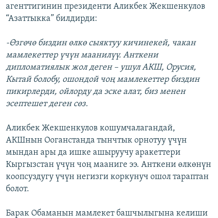
агенттигинин президенти Аликбек Жекшенкулов
“Азаттыкка” билдирди:
-Өзгөчө биздин өлкө сыяктуу кичинекей, чакан
мамлекеттер үчүн маанилүү. Анткени
дипломатиялык жол деген – ушул АКШ, Орусия,
Кытай болобу, ошондой чоң мамлекеттер биздин
пикирлерди, ойлорду да эске алат, биз менен
эсептешет деген сөз.
Аликбек Жекшенкулов кошумчалагандай,
АКШнын Ооганстанда тынчтык орнотуу үчүн
мындан ары да ишке ашыруучу аракеттери
Кыргызстан үчүн чоң мааниге ээ. Анткени өлкөнүн
коопсуздугу үчүн негизги коркунуч ошол тараптан
болот.
Барак Обаманын мамлекет башчылыгына келиши