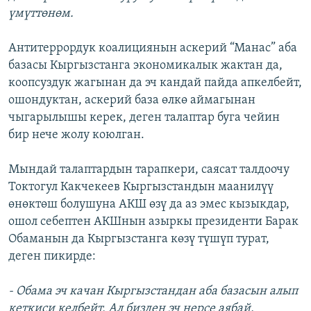
үмүттөнөм.
Антитеррордук коалициянын аскерий “Манас” аба
базасы Кыргызстанга экономикалык жактан да,
коопсуздук жагынан да эч кандай пайда апкелбейт,
ошондуктан, аскерий база өлкө аймагынан
чыгарылышы керек, деген талаптар буга чейин
бир нече жолу коюлган.
Мындай талаптардын тарапкери, саясат талдоочу
Токтогул Какчекеев Кыргызстандын маанилүү
өнөктөш болушуна АКШ өзү да аз эмес кызыкдар,
ошол себептен АКШнын азыркы президенти Барак
Обаманын да Кыргызстанга көзү түшүп турат,
деген пикирде:
- Обама эч качан Кыргызстандан аба базасын алып
кеткиси келбейт. Ал бизден эч нерсе аябай,