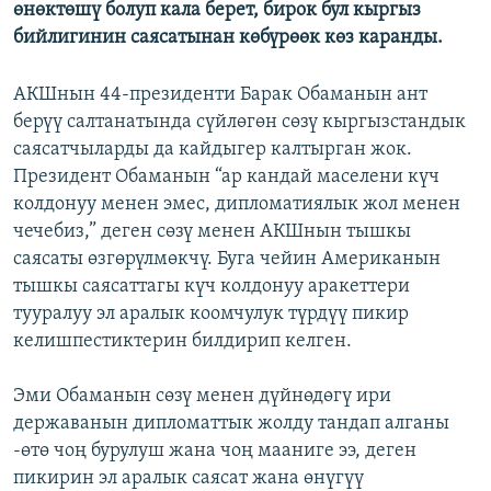
өнөктөшү болуп кала берет, бирок бул кыргыз
бийлигинин саясатынан көбүрөөк көз каранды.
АКШнын 44-президенти Барак Обаманын ант
берүү салтанатында сүйлөгөн сөзү кыргызстандык
саясатчыларды да кайдыгер калтырган жок.
Президент Обаманын “ар кандай маселени күч
колдонуу менен эмес, дипломатиялык жол менен
чечебиз,” деген сөзү менен АКШнын тышкы
саясаты өзгөрүлмөкчү. Буга чейин Американын
тышкы саясаттагы күч колдонуу аракеттери
тууралуу эл аралык коомчулук түрдүү пикир
келишпестиктерин билдирип келген.
Эми Обаманын сөзү менен дүйнөдөгү ири
державанын дипломаттык жолду тандап алганы
-өтө чоң бурулуш жана чоң мааниге ээ, деген
пикирин эл аралык саясат жана өнүгүү