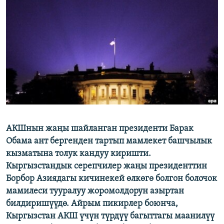
ОНЛАЙН ШЕРИНЕ
ЭЖЕ-СИҢДИЛЕР
АЗАТТЫК+
ЫҢГАЙСЫЗ СУРООЛОР
ЭЕ/АРнун бардык сайттары
АКШнын жаңы шайланган президенти Барак
Обама ант бергенден тартып мамлекет башчылык
кызматына толук кандуу киришти.
Кыргызстандык серепчилер жаңы президенттин
Борбор Азиядагы кичинекей өлкөгө болгон болочок
мамилеси тууралуу жоромолдорун азыртан
билдиришүүдө. Айрым пикирлер боюнча,
Кыргызстан АКШ үчүн түрдүү багыттагы маанилүү