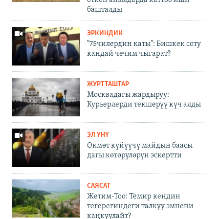
өткөн айылдарда каттоо иши
башталды
ЭРКИНДИК
"75чилердин каты": Бишкек соту
кандай чечим чыгарат?
ЖУРТТАШТАР
Москвадагы жардыруу:
Курьерлерди текшерүү күч алды
ЭЛ ҮНҮ
Өкмөт күйүүчү майдын баасы
дагы көтөрүлөрүн эскертти
САЯСАТ
Жетим-Тоо: Темир кендин
тегерегиндеги талкуу эмнени
каңкуулайт?