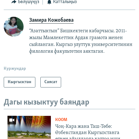
Бөлүшүңүз
Катталыңыз
Замира Кожобаева
“Азаттыктын” Бишкектеги кабарчысы. 2011-
жылы Мамлекеттик Ардак грамота менен
сыйланган. Кыргыз улуттук университетинин
филология факультетин аяктаган.
Куржундар
Кыргызстан
Саясат
Дагы кызыктуу баяндар
КООМ
Чоң-Кара жана Таш-Төбө:
Өзбекстандан Кыргызстанга