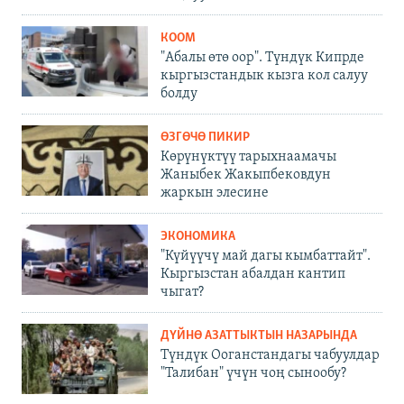
КООМ
"Абалы өтө оор". Түндүк Кипрде
кыргызстандык кызга кол салуу
болду
ӨЗГӨЧӨ ПИКИР
Көрүнүктүү тарыхнаамачы
Жаныбек Жакыпбековдун
жаркын элесине
ЭКОНОМИКА
"Күйүүчү май дагы кымбаттайт".
Кыргызстан абалдан кантип
чыгат?
ДҮЙНӨ АЗАТТЫКТЫН НАЗАРЫНДА
Түндүк Ооганстандагы чабуулдар
"Талибан" үчүн чоң сынообу?