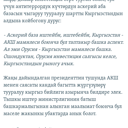
үчүн антитеррордук күчтөрдүн аскерий аба
базасын чыгаруу тууралуу шартты Кыргызстандын
алдына койбогону дурус:
- Аскерий база иштейби, иштебейби, Кыргызстан -
АКШ мамилеси боюнча бул таптакыр башка аспект.
Ал эми Орусия - Кыргызстан мамилеси башка.
Ошондуктан, Орусия инвестиция салгысы келсе,
Кыргызстандын рыногу ачык.
Жаңы дайындалган президенттин тушунда АКШ
менен саясаты кандай багытта жүргүзүлөрү
тууралуу кыргыз бийлиги азырынча билдире элек.
Тышкы иштер министрлигинин батыш
башкармалыгынан алынган маалымат боюнча бул
маселе жакынкы убактарда анык болот.