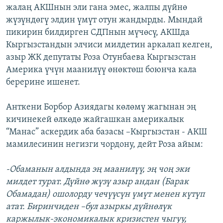
жалаң АКШнын эли гана эмес, жалпы дүйнө
жүзүндөгү элдин үмүт отун жандырды. Мындай
пикирин билдирген СДПнын мүчөсү, АКШда
Кыргызстандын элчиси милдетин аркалап келген,
азыр ЖК депутаты Роза Отунбаева Кыргызстан
Америка үчүн маанилүү өнөктөш боюнча кала
берерине ишенет.
Анткени Борбор Азиядагы көлөмү жагынан эң
кичинекей өлкөдө жайгашкан америкалык
“Манас” аскердик аба базасы –Кыргызстан - АКШ
мамилесинин негизги чордону, дейт Роза айым:
-Обаманын алдында эң маанилүү, эң чоң эки
милдет турат. Дүйнө жүзү азыр андан (Барак
Обамадан) ошолорду чечүүсүн үмүт менен күтүп
атат. Биринчиден –бул азыркы дүйнөлүк
каржылык-экономикалык кризистен чыгуу,