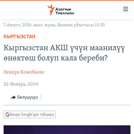
Линктер
Мазмунга
өтүңүз
7-Август, 2026-жыл, жума, Бишкек убактысы 10:33
Навигацияга
ЖАҢЫЛЫКТАР
өтүңүз
КЫРГЫЗСТАН
КЫРГЫЗСТАН
Издөөгө
Кыргызстан АКШ үчүн маанилүү
салыңыз
ДҮЙНӨ
КЫРГЫЗСТАН
өнөктөш болуп кала береби?
УКРАИНА
САЯСАТ
ДҮЙНӨ
Замира Кожобаева
АТАЙЫН ИЛИКТӨӨ
ЭКОНОМИКА
БОРБОР АЗИЯ
22-Январь, 2009
ТВ ПРОГРАММАЛАР
МАДАНИЯТ
ПОДКАСТ
БҮГҮН АЗАТТЫКТА
Бөлүшүңүз
ӨЗГӨЧӨ ПИКИР
ЭКСПЕРТТЕР ТАЛДАЙТ
Бизди Google'дан табыңыз
БИЗ ЖАНА ДҮЙНӨ
Русский
ДАНИСТЕ