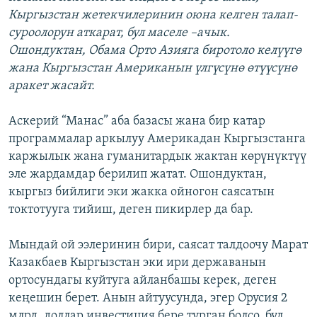
Кыргызстан жетекчилеринин оюна келген талап-
суроолорун аткарат, бул маселе –ачык.
Ошондуктан, Обама Орто Азияга биротоло келүүгө
жана Кыргызстан Американын үлгүсүнө өтүүсүнө
аракет жасайт.
Аскерий “Манас” аба базасы жана бир катар
программалар аркылуу Америкадан Кыргызстанга
каржылык жана гуманитардык жактан көрүнүктүү
эле жардамдар берилип жатат. Ошондуктан,
кыргыз бийлиги эки жакка ойногон саясатын
токтотууга тийиш, деген пикирлер да бар.
Мындай ой ээлеринин бири, саясат талдоочу Марат
Казакбаев Кыргызстан эки ири державанын
ортосундагы куйтуга айланбашы керек, деген
кеңешин берет. Анын айтуусунда, эгер Орусия 2
млрд. доллар инвестиция бере турган болсо, бул