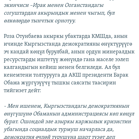
экинчиси –Ирак менен Ооганстандагы
согуштардан акырындык менен чыгып, бул
өлкөлөрдө тынчтык орнотуу.
Роза Отунбаева акыркы убактарда КМШда, анын
ичинде Кыргызстанда демократияны өнүктүрүүгө
эч кандай көңүл бурулбай, анын ордун минералдык
ресурстарды иштетүү жөнүндө гана маселе ээлеп
калгандыгын кейиш менен белгиледи. Ал бул
кенемтени толтурууга да АКШ президенти Барак
Обама жүргүзүүчү тышкы саясаты таасирин
тийгизет дейт:
- Мен ишенем, Кыргызстандагы демократиянын
өнүгүшүнө Обаманын администрациясы көп көңүл
бурат. Ошондой эле азыркы каржылык кризистин
убагында социалдык турмуш начарласа да,
демократия өчпөй турушуна шарт түзөт деп