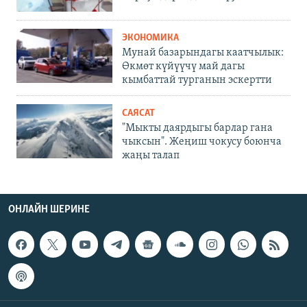
ЭКОНОМИКА
Мунай базарындагы каатчылык:
Өкмөт күйүүчү май дагы
кымбаттай турганын эскертти
САЯСАТ
"Мыкты даярдыгы барлар гана
чыксын". Жеңиш чокусу боюнча
жаңы талап
ОНЛАЙН ШЕРИНЕ