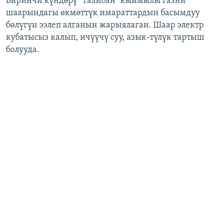
Биринчи күндөрү "Талибан" кыймылы Газни
шаарындагы өкмөттүк имараттардын басымдуу
бөлүгүн ээлеп алганын жарыялаган. Шаар электр
кубатысыз калып, ичүүчү суу, азык-түлүк тартыш
болууда.