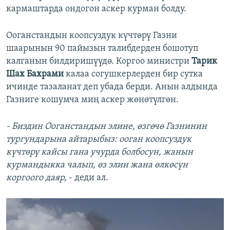
кармаштарда ондогон аскер курман болду.
Ооганстандын коопсуздук күчтөрү Газни
шаарынын 90 пайызын талибдерден бошотуп
калганын билдиришүүдө. Коргоо министри
Тарик
Шах Бахрами
калаа согушкерлерден бир сутка
ичинде тазаланат деп убада берди. Анын алдында
Газниге кошумча миң аскер жөнөтүлгөн.
- Биздин Ооганстандын элине, өзгөчө Газнинин
тургундарына айтарыбыз: ооган коопсуздук
күчтөрү кайсы гана учурда болбосун, жанын
курмандыкка чалып, өз элин жана өлкөсүн
коргоого даяр,
- деди ал.