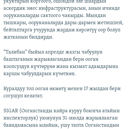
укуктарын коргоого, ошондой эле шаардын
аскердик эмес инфраструктурасын, анын ичинде
ооруканаларды сактоого чакырды. Мындан
тышкары, ооруканаларда дары-дармек жетишпей,
бейтаптарга учурунда жардам көрсөтүү оор болуп
жатканын билдирди.
“Талибан” быйыл апрелде жазгы чабуулун
баштаганын жарыялагандан бери ооган
коопсуздук күчтөрүнө жана кызмат адамдарына
каршы чабуулдарын күчөткөн.
Куралдуу топ ооган өкмөтү менен 17 жылдан бери
согушуп келатат.
SIGAR (Ооганстанды кайра куруу боюнча атайын
инспекторлук) уюмунун 31-июлда жарыяланган
баяндамасына ылайык, ушу тапта Ооганстандын