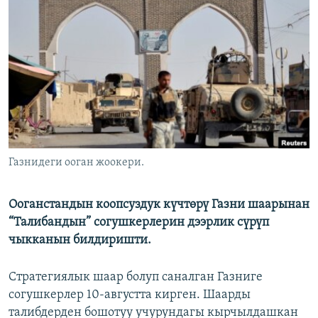
ОНЛАЙН ШЕРИНЕ
ЭЖЕ-СИҢДИЛЕР
АЗАТТЫК+
ЫҢГАЙСЫЗ СУРООЛОР
ЭЕ/АРнун бардык сайттары
Газнидеги ооган жоокери.
Ооганстандын коопсуздук күчтөрү Газни шаарынан
“Талибандын” согушкерлерин дээрлик сүрүп
чыкканын билдиришти.
Стратегиялык шаар болуп саналган Газниге
согушкерлер 10-августта кирген. Шаарды
талибдерден бошотуу учурундагы кырчылдашкан