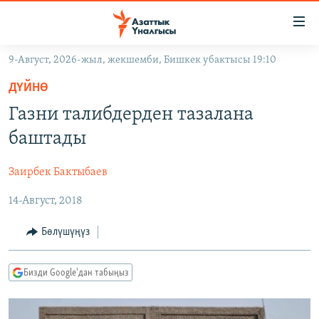
Линктер
Мазмунга
өтүңүз
9-Август, 2026-жыл, жекшемби, Бишкек убактысы 19:10
Навигацияга
ЖАҢЫЛЫКТАР
өтүңүз
ДҮЙНӨ
КЫРГЫЗСТАН
Издөөгө
Газни талибдерден тазалана
салыңыз
ДҮЙНӨ
КЫРГЫЗСТАН
баштады
УКРАИНА
САЯСАТ
ДҮЙНӨ
Заирбек Бактыбаев
АТАЙЫН ИЛИКТӨӨ
ЭКОНОМИКА
БОРБОР АЗИЯ
14-Август, 2018
ТВ ПРОГРАММАЛАР
МАДАНИЯТ
ПОДКАСТ
БҮГҮН АЗАТТЫКТА
Бөлүшүңүз
ӨЗГӨЧӨ ПИКИР
ЭКСПЕРТТЕР ТАЛДАЙТ
Бизди Google'дан табыңыз
БИЗ ЖАНА ДҮЙНӨ
Русский
ДАНИСТЕ