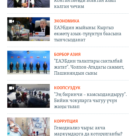
Конгантиевди абактан алып
калган чечим
ЭКОНОМИКА
ЕАЭБдин жыйыны: Кыргыз
өкмөтү азык-түлүктүн баасына
тынчсызданат
БОРБОР АЗИЯ
"ЕАЭБдин талаптары сакталбай
жатат". Чолпон-Атадагы саммит,
Пашиняндын сыны
КООПСУЗДУК
"Эң биринчи – камсыздандыруу".
Бийик чокуларга чыгуу үчүн
жаңы талап
КОРРУПЦИЯ
Гемодиализ чыры: акча
маркумдарга да которулганбы?