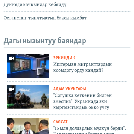
Дүйнөдө качкындар көбөйдү
Ооганстан: тынчтыктын баасы кымбат
Дагы кызыктуу баяндар
ЭРКИНДИК
Иштерман мигранттардын
коомдогу орду кандай?
АДАМ УКУКТАРЫ
"Согушка кеткенин билген
эмеспиз". Украинада эки
кыргызстандык окко учту
САЯСАТ
"15 млн долларлык мүлкүн берди".