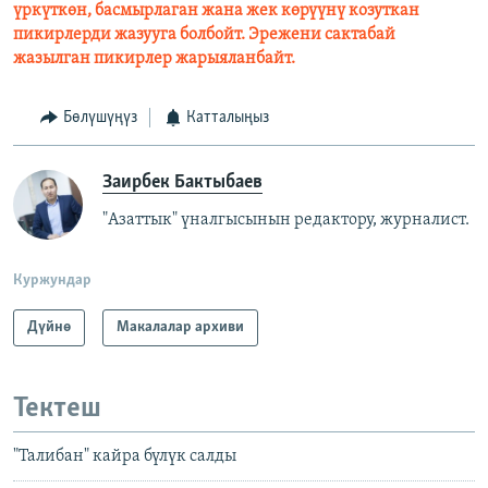
үркүткөн, басмырлаган жана жек көрүүнү козуткан
пикирлерди жазууга болбойт. Эрежени сактабай
жазылган пикирлер жарыяланбайт.
Бөлүшүңүз
Катталыңыз
Заирбек Бактыбаев
"Азаттык" үналгысынын редактору, журналист.
Куржундар
Дүйнө
Макалалар архиви
Тектеш
"Талибан" кайра бүлүк салды