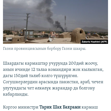
Газни провинциясынын борбору Газни шаары.
Шаардагы кармаштар учурунда 200дөй жоочу,
анын ичинде 12 талаа командири жок кылынган,
дагы 150дөй талиб колго түшүрүлгөн.
Согушкерлердин арасында пакистан, араб, чечен
улутундагы чет өлкөлүк жарандар да болгону
кабарланды.
Коргоо министри
Тарик Шах Бахрами
кармаш