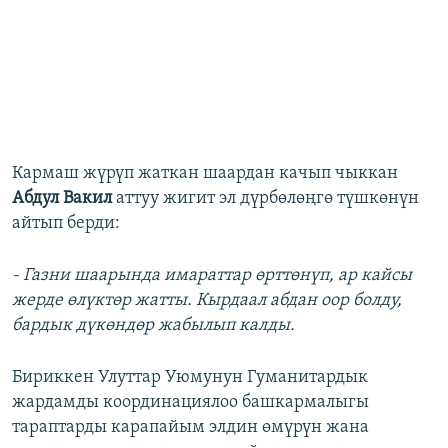
Кармаш жүрүп жаткан шаардан качып чыккан
Абдул Вакил
аттуу жигит эл дүрбөлөңгө түшкөнүн
айтып берди:
- Газни шаарында имараттар өрттөнүп, ар кайсы
жерде өлүктөр жатты. Кырдаал абдан оор болду,
бардык дүкөндөр жабылып калды.
Бириккен Улуттар Уюмунун Гуманитардык
жардамды координациялоо башкармалыгы
тараптарды карапайым элдин өмүрүн жана