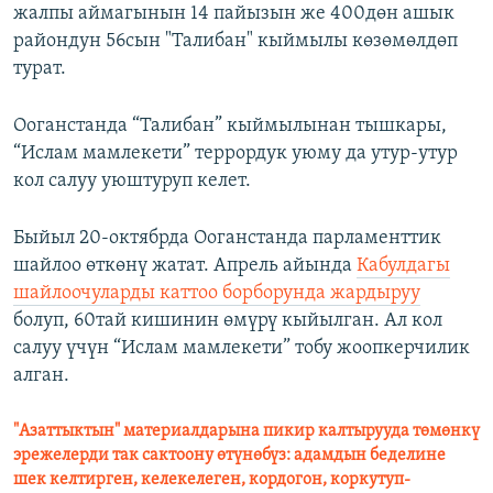
жалпы аймагынын 14 пайызын же 400дөн ашык
райондун 56сын "Талибан" кыймылы көзөмөлдөп
турат.
Ооганстанда “Талибан” кыймылынан тышкары,
“Ислам мамлекети” террордук уюму да утур-утур
кол салуу уюштуруп келет.
Быйыл 20-октябрда Ооганстанда парламенттик
шайлоо өткөнү жатат. Апрель айында
Кабулдагы
шайлоочуларды каттоо борборунда жардыруу
болуп, 60тай кишинин өмүрү кыйылган. Ал кол
салуу үчүн “Ислам мамлекети” тобу жоопкерчилик
алган.
"Азаттыктын" материалдарына пикир калтырууда төмөнкү
эрежелерди так сактоону өтүнөбүз: адамдын беделине
шек келтирген, келекелеген, кордогон, коркутуп-