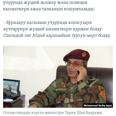
учурунда жүздөй жоокер жана полиция
кызматкери ажал тапканын кошумчалады:
- Куралдуу кагылыш учурунда коопсуздук
күчтөрүнүн жүздөй кызматкери курман болду.
Ошондой эле 30дай карапайым тургун мерт болду.
Ооганстандын коргоо министри Тарик Шах Бахрами.