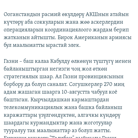
Ооганстандын расмий өкүлдөрү АКШнын атайын
күчтөрү аба соккуларын жана жөө аскерлердин
операцияларын координациялоого жардам берип
жатканын айтышты. Бирок Американын армиясы
бул маалыматты ырастай элек.
Газни – баш калаа Кабулду өлкөнүн түштүгү менен
байланыштырган негизги чоң жол өткөн
стратегиялык шаар. Ал Газни провинциясынын
борбору да болуп саналат. Согушкерлер 270 миң
адам жашаган шаарга 10-августта чабуул коё
баштаган. Кырчылдашкан кармаштардан
телекоммуникациялык жана башка байланыш
каражаттары үзүлгөндүктөн, алгачкы күндөрү
шаардагы курмандыктар жана жоготуулар
тууралуу так маалыматтар аз болуп жатты.