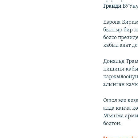
Гранди
БУУну
Европа Бири
былтыр бир ж
болсо презид
кабыл алат де
Дональд Трам
кишини кабыл
каржылоонун 
алынган качк
Ошол эле кез
алда канча к
Мьянма арми
болгон.