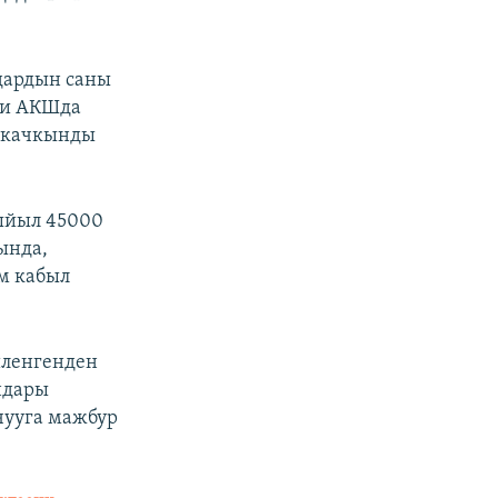
дардын саны
ми АКШда
ң качкынды
быйыл 45000
ында,
м кабыл
иленгенден
ндары
чууга мажбур