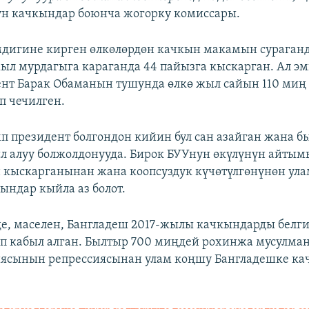
н качкындар боюнча жогорку комиссары.
мдигине кирген өлкөлөрдөн качкын макамын сураган
ыл мурдагыга караганда 44 пайызга кыскарган. Ал э
ент Барак Обаманын тушунда өлкө жыл сайын 110 ми
п чечилген.
п президент болгондон кийин бул сан азайган жана 
 алуу болжолдонууда. Бирок БУУнун өкүлүнүн айтым
кыскарганынан жана коопсуздук күчөтүлгөнүнөн ула
ындар кыйла аз болот.
де, маселен, Бангладеш 2017-жылы качкындарды белг
өп кабыл алган. Былтыр 700 миңдей рохинжа мусулма
ясынын репрессиясынан улам коңшу Бангладешке ка