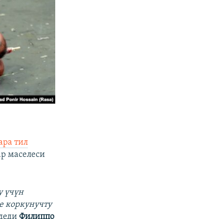
 ара тил
ар маселеси
у үчүн
е коркунучту
деди
Филиппо