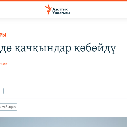
АРЫ
дө качкындар көбөйдү
баев
з
ан табыңыз