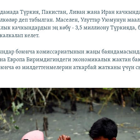
дамада Түркия, Пакистан, Ливан жана Иран качкынд
өлкөлөр деп табылган. Маселен, Улуттар Уюмунун ма
лык качкындардын эң көбү - 3,5 миллиону Түркияда,
калкалап келет.
ындар боюнча комиссариатынын жаңы баяндамасынд
на Европа Биримдигиндеги экономикалык жактан бак
юнча өз милдеттенмелерин аткарбай жатканы үчүн с