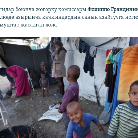
ындар боюнча жогорку комиссары
Филиппо Грандини
өлкөдө азырынча качкындардын санын азайтууга неги
муштар жасалган жок.