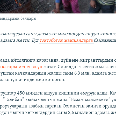
кындардын балдары
чкындардын саны дагы эки миллиондон ашуун кишиге
 адамга жетти. Бул
токтобогон жаңжалдарга
байланышт
ада айтылганга караганда, дүйнөдө мигранттардын 
 катары менен өсүп
жатат. Сириядагы сегиз жылга ая
уштан качкандардын жалпы саны 6,3 млн. адамга жет
өлкөнүн ичинде жер которгон.
 уруштар 450 миңден ашуун кишинин өмүрүн алды. К
н “Талибан” кыймылынын жана “Ислам мамлекети” у
ррорчулардын азабын тарткан Ооганстан экинчи орунда 
өдөн чыгып кеткендердин саны 2,6 миллион адамга же