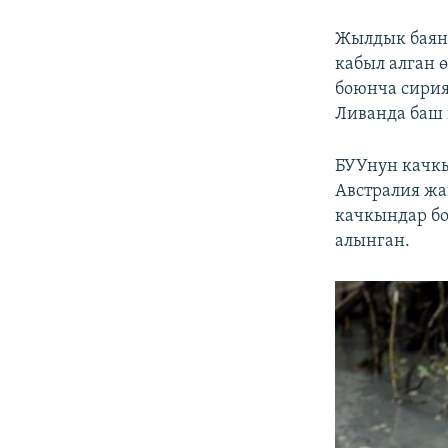
Жылдык баян
кабыл алган 
боюнча сирия
Ливанда баш 
БУУнун качк
Австралия жа
качкындар бо
алынган.