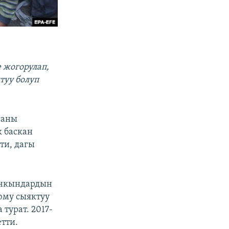
 жогорулап,
уу болуп
саны
к баскан
ти, дагы
ачкындардын
юму сыяктуу
турат. 2017-
тти.