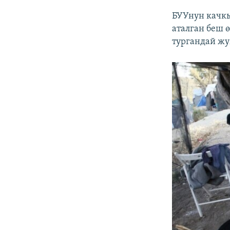
БУУнун качк
аталган беш 
тургандай жу