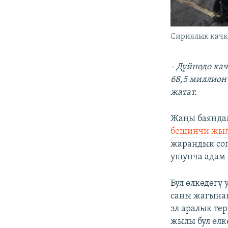
Сириялык кач
- Дүйнөдө ка
68,5 миллион
жатат.
Жаңы баяндам
бешинчи жыл
жарандык сог
ушунча адам 
Бул өлкөдөгү
саны жагына
эл аралык те
жылы бул өлк