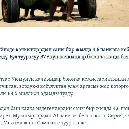
йнөдө качкындардын саны бир жылда 4,6 пайызга көбө
здү. Бул тууралуу БУУнун качкындар боюнча жаңы ба
уттар Уюмунун качкындар боюнча комиссариатынын
огуштан, зордук-зомбулуктан улам аргасыз жер которг
лы 68,5 миллион адамды түздү.
көдөн баш калка издегендердин саны бир жылда 4,6 пай
ирет. Мусапырлардын 70 пайызы беш өлкөгө: Сирия, О
, Мьянма жана Сомалиге туура келет.