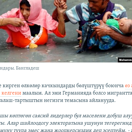
ндары. Бангладеш
е кирген өлкөлөр качкындарды бөлүштүрүү боюнча
өз
 келгени
маалым. Ал эми Германияда болсо мигрантт
талаш-тартыштын негизги темасына айланууда.
ршы көптөгөн саясий лидерлер бул маселени добуш алу
. Алар шайлоодогу электоратына ушунун тегерегинд
 муну туура эмес жана жоопкерсиздик деп эсептейм, -