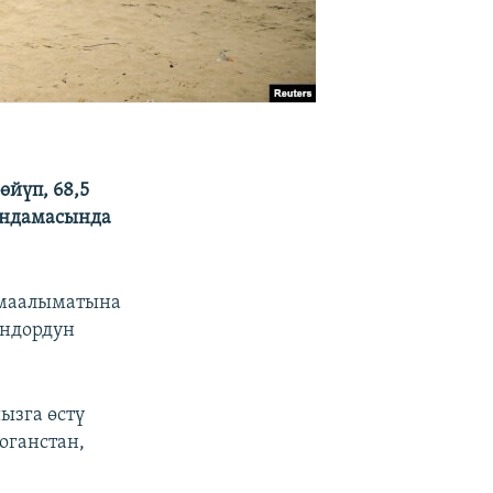
йүп, 68,5
яндамасында
 маалыматына
ондордун
ызга өстү
оганстан,