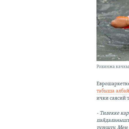
Рохинжа качкы
Еврошаркетк
табыша албай
ички саясий 
- Тилекке ка
пайдаланышты
түзүштү. Мен