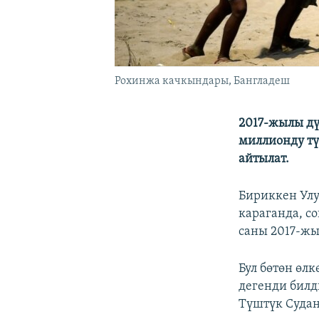
Рохинжа качкындары, Бангладеш
2017-жылы дү
миллионду тү
айтылат.
Бириккен Ул
караганда, с
саны 2017-жы
Бул бөтөн өл
дегенди билд
Түштүк Судан