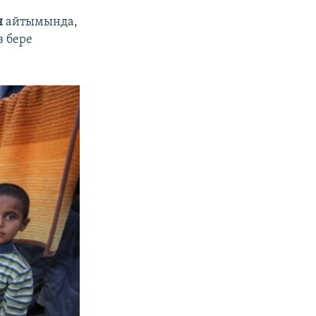
н
айтымында,
з бере