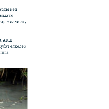
арды көп
алыматы
 бир миллиону
а АКШ,
убат өлкөлөр
ынга