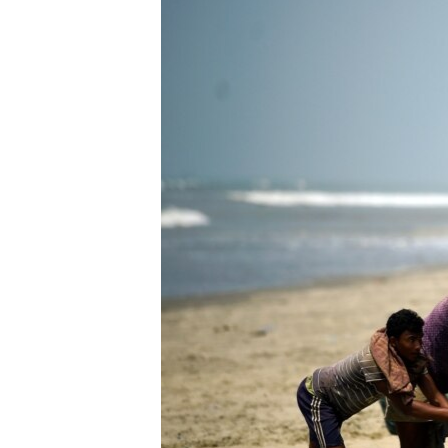
ЭЖЕ-СИҢДИЛЕР
АЗАТТЫК+
ЫҢГАЙСЫЗ СУРООЛОР