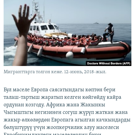
Мигранттарга толгон кеме. 12-июнь, 2018-жыл.
Бул маселе Европа саясатындагы көптөн бери
талаш-тартыш жаратып келген көйгөйдү кайра
ордунан козгоду. Африка жана Жакынкы
Чыгыштагы негизинен согуш жүрүп жаткан жана
жакыр өлкөлөрдөн Европага агылган качкындарды
бөлүштүрүү үчүн жоопкерчилик алуу маселеси