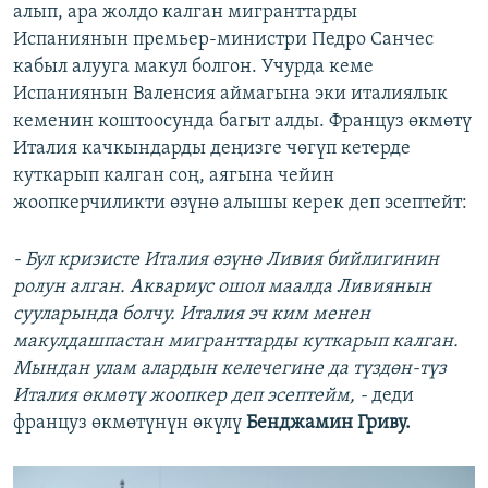
алып, ара жолдо калган мигранттарды
Испаниянын премьер-министри Педро Санчес
кабыл алууга макул болгон. Учурда кеме
Испаниянын Валенсия аймагына эки италиялык
кеменин коштоосунда багыт алды. Француз өкмөтү
Италия качкындарды деңизге чөгүп кетерде
куткарып калган соң, аягына чейин
жоопкерчиликти өзүнө алышы керек деп эсептейт:
- Бул кризисте Италия өзүнө Ливия бийлигинин
ролун алган. Аквариус ошол маалда Ливиянын
сууларында болчу. Италия эч ким менен
макулдашпастан мигранттарды куткарып калган.
Мындан улам алардын келечегине да түздөн-түз
Италия өкмөтү жоопкер деп эсептейм, -
деди
француз өкмөтүнүн өкүлү
Бенджамин Гриву.