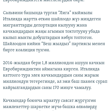
Евробиримдиктеги маселелердин бири.
Сальвини башында турган “Лига” кыймылы
Италияда мартта өткөн шайлоодо жүз миңдеген
мигранттарды депортация кылууну жана
качкындардын жаңы агымын токтотууну убада
кылып мыкты добуштардын көбүн топтогон.
Шайлоодон кийин “Беш жылдыз” партиясы менен
бирге коалиция түзгөн.
2014-жылдан бери 1,8 миллиондон ашуун качкын
Евробиримдиктин аймагына кирген. Италияда
каттоого тура элек качкындардын саны жарым
миллиондун тегерегинде, ал эми баш паанек сурап
кайрылгандардын саны 170 миңге чамалуу.
Качкындар боюнча ыраатуу саясат жүргүзгөн
мамлекеттер шаркетке мүчө башка өлкөлөрдү