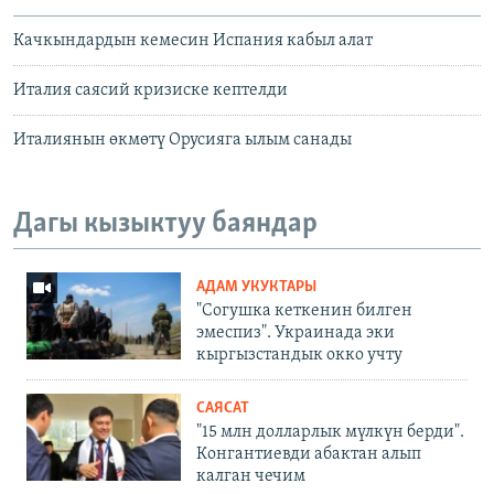
Качкындардын кемесин Испания кабыл алат
Италия саясий кризиске кептелди
Италиянын өкмөтү Орусияга ылым санады
Дагы кызыктуу баяндар
АДАМ УКУКТАРЫ
"Согушка кеткенин билген
эмеспиз". Украинада эки
кыргызстандык окко учту
САЯСАТ
"15 млн долларлык мүлкүн берди".
Конгантиевди абактан алып
калган чечим