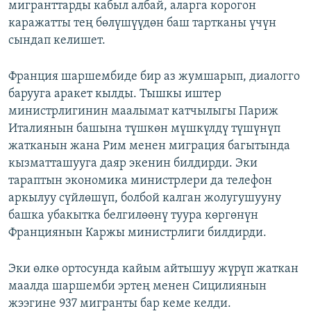
мигранттарды кабыл албай, аларга корогон
каражатты тең бөлүшүүдөн баш тартканы үчүн
сындап келишет.
Франция шаршембиде бир аз жумшарып, диалогго
барууга аракет кылды. Тышкы иштер
министрлигинин маалымат катчылыгы Париж
Италиянын башына түшкөн мүшкүлдү түшүнүп
жатканын жана Рим менен миграция багытында
кызматташууга даяр экенин билдирди. Эки
тараптын экономика министрлери да телефон
аркылуу сүйлөшүп, болбой калган жолугушууну
башка убакытка белгилөөнү туура көргөнүн
Франциянын Каржы министрлиги билдирди.
Эки өлкө ортосунда кайым айтышуу жүрүп жаткан
маалда шаршемби эртең менен Сицилиянын
жээгине 937 мигранты бар кеме келди.