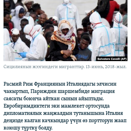
ОНЛАЙН ШЕРИНЕ
ЭЖЕ-СИҢДИЛЕР
АЗАТТЫК+
ЫҢГАЙСЫЗ СУРООЛОР
ЭЕ/АРнун бардык сайттары
Сицилиянын жээгиндеги мигранттар. 13-июнь, 2018-жыл.
Расмий Рим Франциянын Италиядагы элчисин
чакыртып, Париждин шаршембиде миграция
саясаты боюнча айткан сынын айыптады.
Евробиримдиктеги эки мамлекет ортосунда
дипломатиялык жаңжалдын тутанышына Италия
деңизде калган качкындар үчүн өз портторун жаап
коюшу түрткү болду.