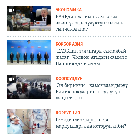
ЭКОНОМИКА
ЕАЭБдин жыйыны: Кыргыз
өкмөтү азык-түлүктүн баасына
тынчсызданат
БОРБОР АЗИЯ
"ЕАЭБдин талаптары сакталбай
жатат". Чолпон-Атадагы саммит,
Пашиняндын сыны
КООПСУЗДУК
"Эң биринчи – камсыздандыруу".
Бийик чокуларга чыгуу үчүн
жаңы талап
КОРРУПЦИЯ
Гемодиализ чыры: акча
маркумдарга да которулганбы?