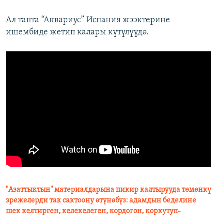
Ал тапта “Аквариус” Испания жээктерине
ишембиде жетип калары күтүлүүдө.
"Азаттыктын" материалдарына пикир калтырууда төмөнкү
эрежелерди так сактоону өтүнөбүз: адамдын беделине
шек келтирген, келекелеген, кордогон, коркутуп-