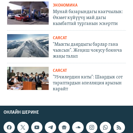
ЭКОНОМИКА
Мунай базарындагы каатчылык:
Өкмөт күйүүчү май дагы
кымбаттай турганын эскертти
САЯСАТ
"Мыкты даярдыгы барлар гана
чыксын". Жеңиш чокусу боюнча
жаңы талап
САЯСАТ
"75чилердин каты": Шаардык сот
тараптардын апелляция арызын
карайт
ОНЛАЙН ШЕРИНЕ