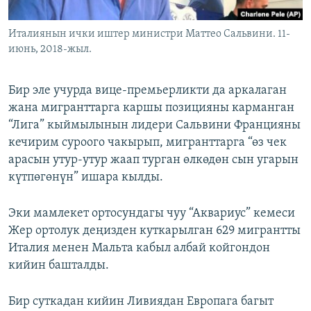
Италиянын ички иштер министри Маттео Сальвини. 11-
июнь, 2018-жыл.
Бир эле учурда вице-премьерликти да аркалаган
жана мигранттарга каршы позицияны карманган
“Лига” кыймылынын лидери Сальвини Францияны
кечирим суроого чакырып, мигранттарга “өз чек
арасын утур-утур жаап турган өлкөдөн сын угарын
күтпөгөнүн” ишара кылды.
Эки мамлекет ортосундагы чуу “Аквариус” кемеси
Жер ортолук деңизден куткарылган 629 мигрантты
Италия менен Мальта кабыл албай койгондон
кийин башталды.
Бир суткадан кийин Ливиядан Европага багыт