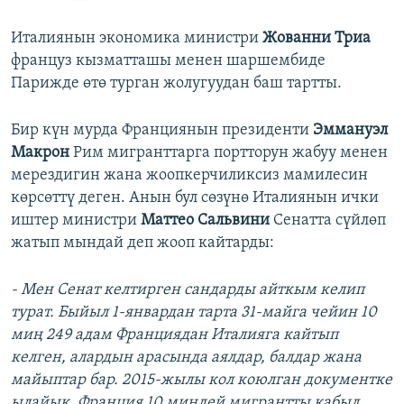
Италиянын экономика министри
Жованни Триа
француз кызматташы менен шаршембиде
Парижде өтө турган жолугуудан баш тартты.
Бир күн мурда Франциянын президенти
Эммануэл
Макрон
Рим мигранттарга портторун жабуу менен
мерездигин жана жоопкерчиликсиз мамилесин
көрсөттү деген. Анын бул сөзүнө Италиянын ички
иштер министри
Маттео Сальвини
Сенатта сүйлөп
жатып мындай деп жооп кайтарды:
- Мен Сенат келтирген сандарды айткым келип
турат. Быйыл 1-январдан тарта 31-майга чейин 10
миң 249 адам Франциядан Италияга кайтып
келген, алардын арасында аялдар, балдар жана
майыптар бар. 2015-жылы кол коюлган документке
ылайык, Франция 10 миңдей мигрантты кабыл