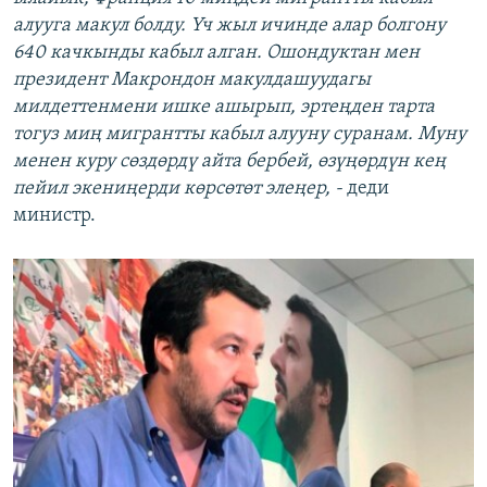
алууга макул болду. Үч жыл ичинде алар болгону
640 качкынды кабыл алган. Ошондуктан мен
президент Макрондон макулдашуудагы
милдеттенмени ишке ашырып, эртеңден тарта
тогуз миң мигрантты кабыл алууну суранам. Муну
менен куру сөздөрдү айта бербей, өзүңөрдүн кең
пейил экениңерди көрсөтөт элеңер, -
деди
министр.