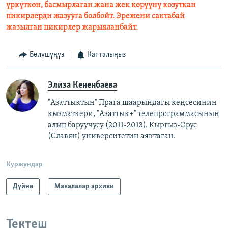
үркүткөн, басмырлаган жана жек көрүүнү козуткан
пикирлерди жазууга болбойт. Эрежени сактабай
жазылган пикирлер жарыяланбайт.
Бөлүшүңүз
Катталыңыз
Элиза Кененбаева
"Азаттыктын" Прага шаарындагы кеңсесинин
кызматкери, "Азаттык+" телепрограммасынын
алып баруучусу (2011-2013).
Кыргыз-Орус
(Славян)
университетин аяктаган.
Куржундар
Дүйнө
Макалалар архиви
Тектеш