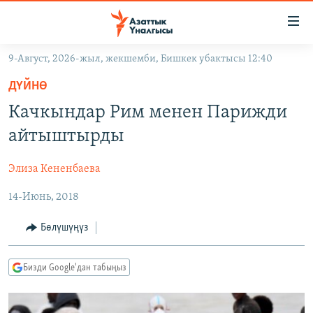
Линктер
Мазмунга
өтүңүз
9-Август, 2026-жыл, жекшемби, Бишкек убактысы 12:40
Навигацияга
ЖАҢЫЛЫКТАР
өтүңүз
ДҮЙНӨ
КЫРГЫЗСТАН
Издөөгө
Качкындар Рим менен Парижди
салыңыз
ДҮЙНӨ
КЫРГЫЗСТАН
айтыштырды
УКРАИНА
САЯСАТ
ДҮЙНӨ
Элиза Кененбаева
АТАЙЫН ИЛИКТӨӨ
ЭКОНОМИКА
БОРБОР АЗИЯ
14-Июнь, 2018
ТВ ПРОГРАММАЛАР
МАДАНИЯТ
ПОДКАСТ
БҮГҮН АЗАТТЫКТА
Бөлүшүңүз
ӨЗГӨЧӨ ПИКИР
ЭКСПЕРТТЕР ТАЛДАЙТ
Бизди Google'дан табыңыз
БИЗ ЖАНА ДҮЙНӨ
Русский
ДАНИСТЕ