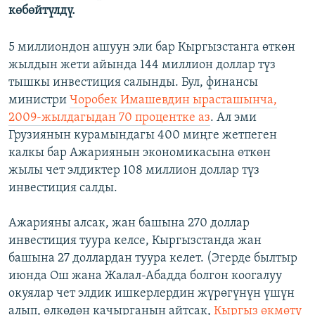
көбөйтүлдү.
5 миллиондон ашуун эли бар Кыргызстанга өткөн
жылдын жети айында 144 миллион доллар түз
тышкы инвестиция салынды. Бул, финансы
министри
Чоробек Имашевдин ырасташынча,
2009-жылдагыдан 70 процентке аз
. Ал эми
Грузиянын курамындагы 400 миңге жетпеген
калкы бар Ажариянын экономикасына өткөн
жылы чет элдиктер 108 миллион доллар түз
инвестиция салды.
Ажарияны алсак, жан башына 270 доллар
инвестиция туура келсе, Кыргызстанда жан
башына 27 доллардан туура келет. (Эгерде былтыр
июнда Ош жана Жалал-Абадда болгон коогалуу
окуялар чет элдик ишкерлердин жүрөгүнүн үшүн
алып, өлкөдөн качырганын айтсак,
Кыргыз өкмөтү