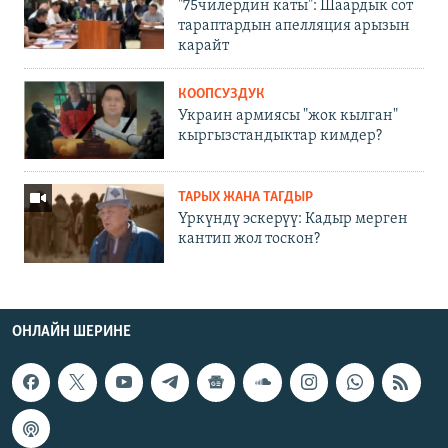
"75чилердин каты": Шаардык сот
тараптардын апелляция арызын
карайт
КООПСУЗДУК
Украин армиясы "жок кылган"
кыргызстандыктар кимдер?
ТАРЫХ ЖАНА ТАГДЫР
Үркүндү эскерүү: Кадыр мерген
кантип жол тоскон?
ОНЛАЙН ШЕРИНЕ