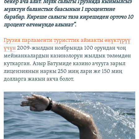
бекер ача алат. Мүлк салыгы Грузияда кыймылсыз
мүлктүн баланстык баасынын 1 процентине
барабар. Киреше салыгы таза кирешеден орточо 10
процент өлчөмүндө алынат”.
Грузия парламенти туристтик аймакты өнүктүрүү
үчүн
2009-жылдын ноябрында 100 орундан чоң
мейманкалардын казинолорун жылдык төлөмдөн
куткарган. Азыр Батумиде казино ачууга зарыл
лицензиянын наркы 250 миң лари же 150 миң
долларга жакын акча болот.