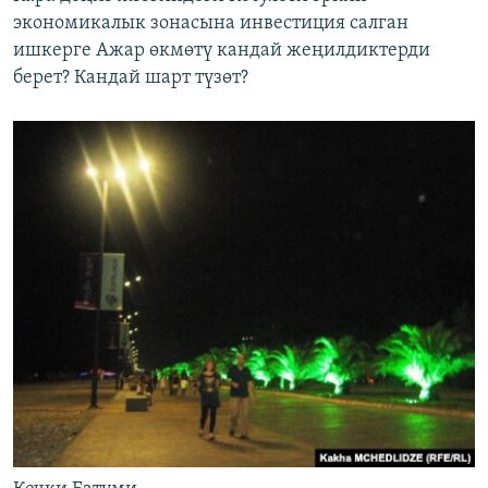
экономикалык зонасына инвестиция салган
ишкерге Ажар өкмөтү кандай жеңилдиктерди
берет? Кандай шарт түзөт?