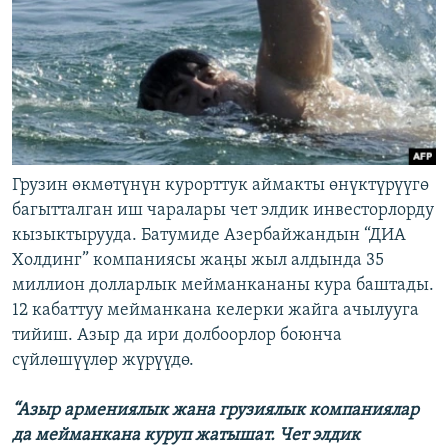
Грузин өкмөтүнүн курорттук аймакты өнүктүрүүгө
багытталган иш чаралары чет элдик инвесторлорду
кызыктырууда. Батумиде Азербайжандын “ДИА
Холдинг” компаниясы жаңы жыл алдында 35
миллион долларлык мейманкананы кура баштады.
12 кабаттуу мейманкана келерки жайга ачылууга
тийиш. Азыр да ири долбоорлор боюнча
сүйлөшүүлөр жүрүүдө.
“Азыр армениялык жана грузиялык компаниялар
да мейманкана куруп жатышат. Чет элдик