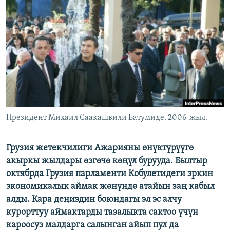
ОНЛАЙН ШЕРИНЕ
ЭЖЕ-СИҢДИЛЕР
АЗАТТЫК+
ЫҢГАЙСЫЗ СУРООЛОР
ЭЕ/АРнун бардык сайттары
Президент Михаил Саакашвили Батумиде. 2006-жыл.
Грузия жетекчилиги Ажарияны өнүктүрүүгө
акыркы жылдары өзгөчө көңүл бурууда. Былтыр
октябрда Грузия парламенти Кобулетидеги эркин
экономикалык аймак жөнүндө атайын заң кабыл
алды. Кара деңиздин боюндагы эл эс алчу
курорттуу аймактарды тазалыкта сактоо үчүн
кароосуз малдарга салынган айып пул да