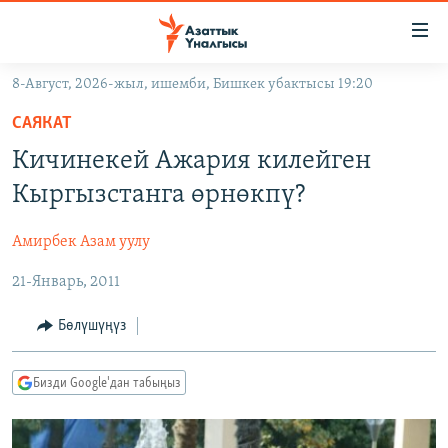
Линктер
Мазмунга
өтүңүз
8-Август, 2026-жыл, ишемби, Бишкек убактысы 19:20
Навигацияга
ЖАҢЫЛЫКТАР
өтүңүз
САЯКАТ
КЫРГЫЗСТАН
Издөөгө
Кичинекей Ажария килейген
салыңыз
ДҮЙНӨ
КЫРГЫЗСТАН
Кыргызстанга өрнөкпү?
УКРАИНА
САЯСАТ
ДҮЙНӨ
Амирбек Азам уулу
АТАЙЫН ИЛИКТӨӨ
ЭКОНОМИКА
БОРБОР АЗИЯ
21-Январь, 2011
ТВ ПРОГРАММАЛАР
МАДАНИЯТ
ПОДКАСТ
БҮГҮН АЗАТТЫКТА
Бөлүшүңүз
ӨЗГӨЧӨ ПИКИР
ЭКСПЕРТТЕР ТАЛДАЙТ
Бизди Google'дан табыңыз
БИЗ ЖАНА ДҮЙНӨ
Русский
ДАНИСТЕ