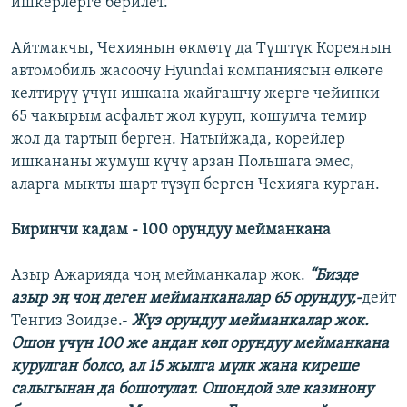
ишкерлерге берилет.
Айтмакчы, Чехиянын өкмөтү да Түштүк Кореянын
автомобиль жасоочу Hyundai компаниясын өлкөгө
келтирүү үчүн ишкана жайгашчу жерге чейинки
65 чакырым асфальт жол куруп, кошумча темир
жол да тартып берген. Натыйжада, корейлер
ишкананы жумуш күчү арзан Польшага эмес,
аларга мыкты шарт түзүп берген Чехияга курган.
Биринчи кадам - 100 орундуу мейманкана
Азыр Ажарияда чоң мейманкалар жок.
“Бизде
азыр эң чоң деген мейманканалар 65 орундуу,-
дейт
Тенгиз Зоидзе.-
Ж
үз орундуу мейманкалар жок.
Ошон үчүн 100 же андан көп орундуу мейманкана
курулган болсо, ал 15 жылга мүлк жана киреше
салыгынан да бошотулат. Ошондой эле казинону