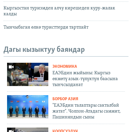
Кыргызстан туризмден алчу кирешеден куру-жалак
калды
Тынчыбаган өлкө туристтерди тартпайт
Дагы кызыктуу баяндар
ЭКОНОМИКА
ЕАЭБдин жыйыны: Кыргыз
өкмөтү азык-түлүктүн баасына
тынчсызданат
БОРБОР АЗИЯ
"ЕАЭБдин талаптары сакталбай
жатат". Чолпон-Атадагы саммит,
Пашиняндын сыны
КООПСУЗДУК