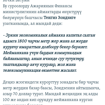
Кечки Батуми
Бу суроолорду Ажариянын Финансы
министрлигинин аймактарды өнүктүрүү
бөлүмүнүн башчысы
Тенгиз Зоидзиге
узатканымда, ал мындай деди:
- Эркин экономикалык аймакка капитал салган
адамга 1800 чарчы метр жер жана ал жерде
курулчу имараттын долбоору бекер берилет.
Мейманкана үчүн бардык коммуналдык
байланыштар, анын ичинде суу түтүктөрү,
таштандылар акчу куурлар, жол жана
телекоммуникация өкмөттөн жасалат.
Деңиз жээгиндеги курорттуу зонадагы бир чарчы
метр жердин базар баасы, Зоидзенин айтышынча,
азыр 70 доллар турат. Мындай жеңилдик эң алды
100 же андан көп орундуу мейманкана курган