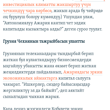
инвестициялык климатты жакшыртуу үчүн
чечкиндүү чара көрбөсө
, жакын арада бу чөйрөдө
оң бурулуш болору күмөндүү.) Ушундан улам,
“Автономиялуу Ажария кантип чет элдик
капиталды кызыктыра алды?” деген суроо туулат.
Грузия Чехиянын тажрыйбасын улантты
Грузиянын телеканалдары тындырбай берип
жаткан бул кулактандыруу бизнесмендерди
ыңгайлуу убакытты жана өкмөт берип жаткан
жеңилдиктерди пайдаланып,
Ажариядагы эркин
экономикалык аймактарга
капитал салууга
чакырат. “Ишкерлер, сиздер байысаңыздар
жергиликтүү эл да байыйт”,-деп аяктайт
сыналгыдан чыккан жарыя.
Кара деңиз жээгиндеги Кобулети эркин