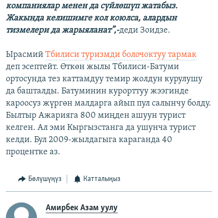
компаниялар менен да сүйлөшүп жатабыз.
Жакында келишимге кол коюлса, алардын
тизмелери да жарыяланат”,-
деди Зоидзе.
Ырасмий
Тбилиси туризмди болочоктуу тармак
деп эсептейт. Өткөн жылы Тбилиси-Батуми
ортосунда тез каттамдуу темир жолдун курулушу
да башталды. Батуминин курорттуу жээгинде
кароосуз жүргөн малдарга айып пул салынчу болду.
Былтыр Ажарияга 800 миңден ашуун турист
келген. Ал эми Кыргызстанга да ушунча турист
келди. Бул 2009-жылдагыга караганда 40
процентке аз.
Бөлүшүңүз
Катталыңыз
Амирбек Азам уулу