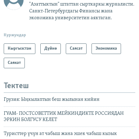
"Азаттыктын" штаттан сырткаркы журналисти.
Санкт-Петербургдагы Финансы жана
экономика университетин аяктаган.
Куржундар
Кыргызстан
Дүйнө
Саясат
Экономика
Саякат
Тектеш
Грузия: Ыңкылаптын беш жылынан кийин
ГУАМ- ПОСТСОВЕТТИК МЕЙКИНДИКТЕ РОССИЯДАН
ЭРКИН БОЛГУСУ КЕЛЕТ
Туристтер үчүн ат чабыш жана эшек чабыш кызык