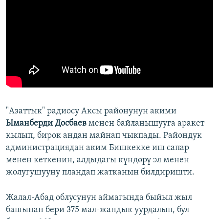
"Азаттык" радиосу Аксы районунун акими
Ыманберди Досбаев
менен байланышууга аракет
кылып, бирок андан майнап чыкпады. Райондук
администрациядан аким Бишкекке иш сапар
менен кеткенин, алдыдагы күндөрү эл менен
жолугушууну пландап жатканын билдиришти.
Жалал-Абад облусунун аймагында быйыл жыл
башынан бери 375 мал-жандык уурдалып, бул