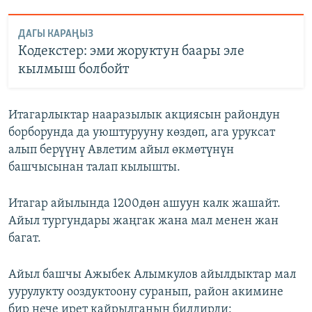
ДАГЫ КАРАҢЫЗ
Кодекстер: эми жоруктун баары эле
кылмыш болбойт
Итагарлыктар нааразылык акциясын райондун
борборунда да уюштурууну көздөп, ага уруксат
алып берүүнү Авлетим айыл өкмөтүнүн
башчысынан талап кылышты.
Итагар айылында 1200дөн ашуун калк жашайт.
Айыл тургундары жаңгак жана мал менен жан
багат.
Айыл башчы Ажыбек Алымкулов айылдыктар мал
уурулукту ооздуктоону суранып, район акимине
бир нече ирет кайрылганын билдирди: