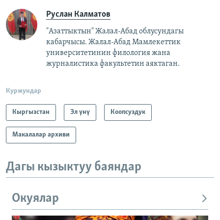
Руслан Калматов
"Азаттыктын" Жалал-Абад облусундагы
кабарчысы. Жалал-Абад Мамлекеттик
университетинин филология жана
журналистика факультетин аяктаган.
Куржундар
Кыргызстан
Эл үнү
Коопсуздук
Макалалар архиви
Дагы кызыктуу баяндар
Окуялар