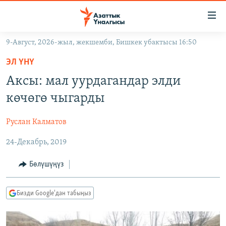
Линктер
Мазмунга
өтүңүз
9-Август, 2026-жыл, жекшемби, Бишкек убактысы 16:50
Навигацияга
ЖАҢЫЛЫКТАР
өтүңүз
ЭЛ ҮНҮ
КЫРГЫЗСТАН
Издөөгө
Аксы: мал уурдагандар элди
салыңыз
ДҮЙНӨ
КЫРГЫЗСТАН
көчөгө чыгарды
УКРАИНА
САЯСАТ
ДҮЙНӨ
Руслан Калматов
АТАЙЫН ИЛИКТӨӨ
ЭКОНОМИКА
БОРБОР АЗИЯ
24-Декабрь, 2019
ТВ ПРОГРАММАЛАР
МАДАНИЯТ
ПОДКАСТ
БҮГҮН АЗАТТЫКТА
Бөлүшүңүз
ӨЗГӨЧӨ ПИКИР
ЭКСПЕРТТЕР ТАЛДАЙТ
Бизди Google'дан табыңыз
БИЗ ЖАНА ДҮЙНӨ
Русский
ДАНИСТЕ