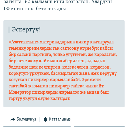
багытта 160 кылмыш иши козголгон. Алардын
135инин гана бети ачылды.
Эскертүү!
«Азаттыктын» материалдарына пикир калтырууда
төмөнкү эрежелерди так сактоону өтүнөбүз: кайсы
бир саясий партияга, топко үгүттөгөн, же каралаган,
бир нече жолу кайталап жиберилген, адамдын
беделине шек келтирген, келекелеген, кордогон,
коркутуп-үркүткөн, басмырлаган жана жек көрүүнү
козуткан пикирлер жарыяланбайт. Эрежени
сактабай жазылган пикирлер сайтка чыкпайт.
Модератор пикирлерди жарыялоо же андан баш
тартуу укугун өзүнө калтырат.​
Бөлүшүңүз
Катталыңыз