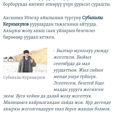
борборунда митинг өткөрүү үчүн уруксат сурашты.
Аксынын Итагар айылынын тургуну
Субаналы
Керимкулов
уурулардан тажаганын айтууда.
Акыркы жолу анын саан уйларын белгисиз
бирөөлөр уурдап кеткен.
-
Былтыр музоолуу уюмду
жоготком. Быйыл
сентябрда да мал
уурдаттым. Жыл сайын
менде ушул түйшүк.
Субаналы Керимкулов
Эсептесем, бештей бодо
малды ууруга жегизген
экем. Буга чейин да далай жолу жоготтук.
Милицияга кайрылгандан пайда жок. Кур дегенде
акыркы жоголгондорун таап берсе жакшы болмок.