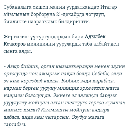
Субаналыга окшоп малын уурдаткандар Итагар
айылынын борборуна 21-декабрда чогулуп,
бийликке нааразылык билдиришти.
Жергиликтүү тургундардын бири
Адылбек
Кочкоров
милицияны ууруларды таба албайт деп
сынга алды.
- Азыр бийлик, орган кызматкерлери менен элдин
ортосунда чоң ажырым пайда болду. Себеби, элди
эч ким коргобой калды. Бийлик элди карабаса,
кармап берген ууруну милиция эркелетип жатса
нааразы болосуң да. Эмнеге эл алдында бардык
уурулукту мойнуна алган шектүүгө тергөө жумшак
мамиле кылат? Кылмышты мойнуна алдыра
албаса, анда аны чыгарсын. Өзүбүз жазага
тартабыз.