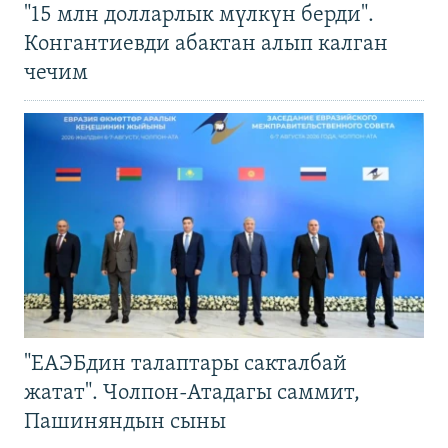
"15 млн долларлык мүлкүн берди".
Конгантиевди абактан алып калган
чечим
"ЕАЭБдин талаптары сакталбай
жатат". Чолпон-Атадагы саммит,
Пашиняндын сыны