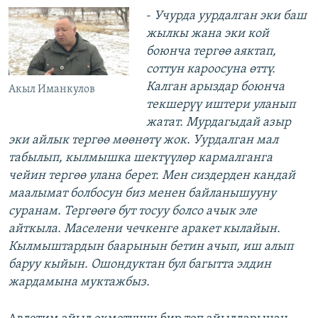
-
Учурда уурдалган эки баш
жылкы жана эки кой
боюнча тергөө аяктап,
соттун кароосуна өттү.
Калган арыздар боюнча
Акыл Иманкулов
текшерүү иштери уланып
жатат. Мурдагыдай азыр
эки айлык тергөө мөөнөтү жок. Уурдалган мал
табылып, кылмышка шектүүлөр кармалганга
чейин тергөө улана берет. Мен сиздерден кандай
маалымат болбосун биз менен байланышууну
суранам. Тергөөгө бут тосуу болсо ачык эле
айткыла. Маселени чечкенге аракет кылайын.
Кылмыштардын баарынын бетин ачып, иш алып
баруу кыйын. Ошондуктан бул багытта элдин
жардамына муктажбыз.