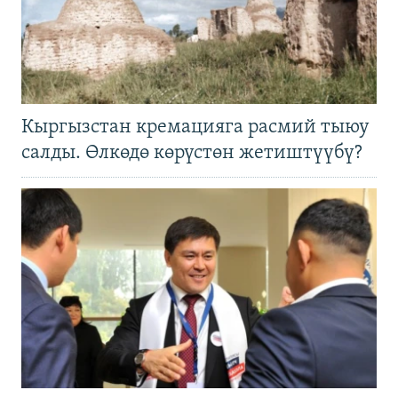
Кыргызстан кремацияга расмий тыюу
салды. Өлкөдө көрүстөн жетиштүүбү?