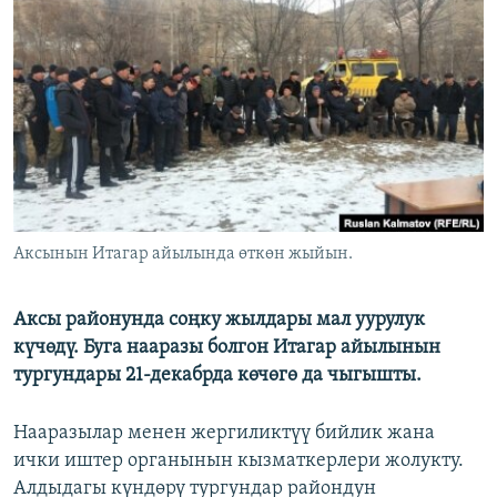
ОНЛАЙН ШЕРИНЕ
ЭЖЕ-СИҢДИЛЕР
АЗАТТЫК+
ЫҢГАЙСЫЗ СУРООЛОР
ЭЕ/АРнун бардык сайттары
Аксынын Итагар айылында өткөн жыйын.
Аксы районунда соңку жылдары мал уурулук
күчөдү. Буга нааразы болгон Итагар айылынын
тургундары 21-декабрда көчөгө да чыгышты.
Нааразылар менен жергиликтүү бийлик жана
ички иштер органынын кызматкерлери жолукту.
Алдыдагы күндөрү тургундар райондун