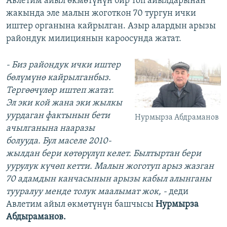
Авлетим айыл өкмөтүнүн бир топ айылдарынан
жакында эле малын жоготкон 70 тургун ички
иштер органына кайрылган. Азыр алардын арызы
райондук милициянын кароосунда жатат.
- Биз райондук ички иштер
бөлүмүнө кайрылганбыз.
Тергөөчүлөр иштеп жатат.
Эл эки кой жана эки жылкы
уурдаган фактынын бети
Нурмырза Абдраманов
ачылганына нааразы
болууда. Бул маселе 2010-
жылдан бери көтөрүлүп келет. Былтыртан бери
уурулук күчөп кетти. Малын жоготуп арыз жазган
70 адамдын канчасынын арызы кабыл алынганы
тууралуу менде толук маалымат жок, -
деди
Авлетим айыл өкмөтүнүн башчысы
Нурмырза
Абдыраманов.