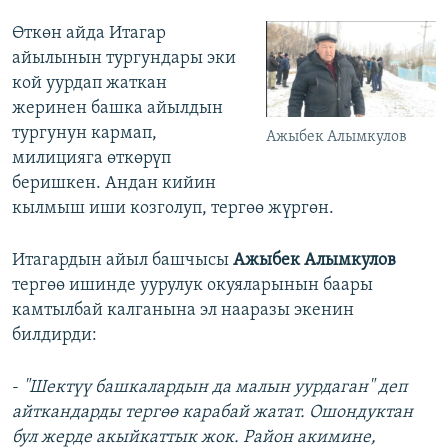
Өткөн айда Итагар
айылынын тургундары эки
кой уурдап жаткан
жеринен башка айылдын
тургунун кармап,
Ажыбек Алымкулов
милицияга өткөрүп
беришкен. Андан кийин
кылмыш иши козголуп, тергөө жүргөн.
Итагардын айыл башчысы
Ажыбек Алымкулов
тергөө ишинде уурулук окуяларынын баары
камтылбай калганына эл нааразы экенин
билдирди:
-
"Шектүү башкалардын да малын уурдаган" деп
айткандарды тергөө карабай жатат. Ошондуктан
бул жерде акыйкаттык жок. Район акимине,