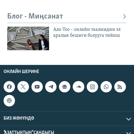
Блог - Миңсанат
Ала-Тоо – онлайн таалимдин эл
аралык бешиги болууга тийиш
ОНЛАЙН ШЕРИНЕ
БИЗ ЖӨНҮНДӨ
"АЗАТТЫКТЫН" САНДЫГЫ