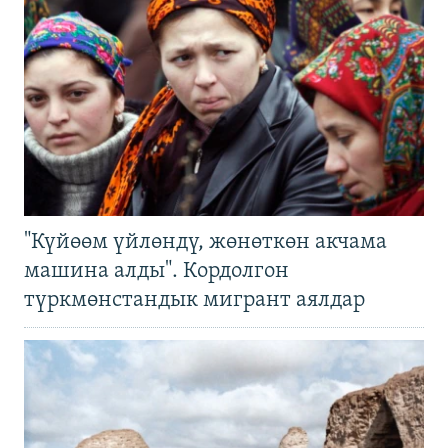
"Күйөөм үйлөндү, жөнөткөн акчама
машина алды". Кордолгон
түркмөнстандык мигрант аялдар