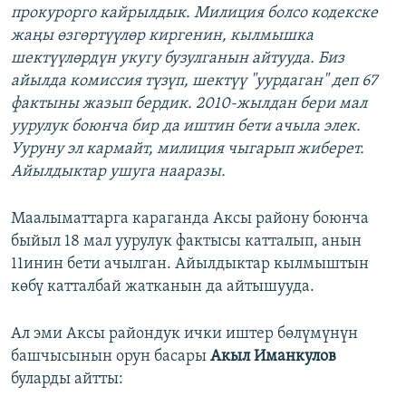
прокурорго кайрылдык. Милиция болсо кодекске
жаңы өзгөртүүлөр киргенин, кылмышка
шектүүлөрдүн укугу бузулганын айтууда. Биз
айылда комиссия түзүп, шектүү "уурдаган" деп 67
фактыны жазып бердик. 2010-жылдан бери мал
уурулук боюнча бир да иштин бети ачыла элек.
Ууруну эл кармайт, милиция чыгарып жиберет.
Айылдыктар ушуга нааразы.
Маалыматтарга караганда Аксы району боюнча
быйыл 18 мал уурулук фактысы катталып, анын
11инин бети ачылган. Айылдыктар кылмыштын
көбү катталбай жатканын да айтышууда.
Ал эми Аксы райондук ички иштер бөлүмүнүн
башчысынын орун басары
Акыл Иманкулов
буларды айтты: