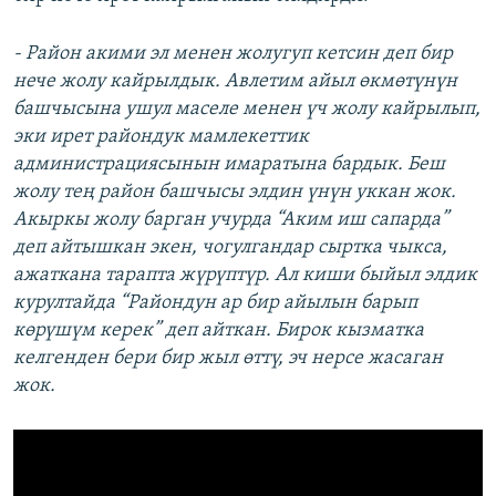
- Район акими эл менен жолугуп кетсин деп бир
нече жолу кайрылдык. Авлетим айыл өкмөтүнүн
башчысына ушул маселе менен үч жолу кайрылып,
эки ирет райондук мамлекеттик
администрациясынын имаратына бардык. Беш
жолу тең район башчысы элдин үнүн уккан жок.
Акыркы жолу барган учурда “Аким иш сапарда”
деп айтышкан экен, чогулгандар сыртка чыкса,
ажаткана тарапта жүрүптүр. Ал киши быйыл элдик
курултайда “Райондун ар бир айылын барып
көрүшүм керек” деп айткан. Бирок кызматка
келгенден бери бир жыл өттү, эч нерсе жасаган
жок.