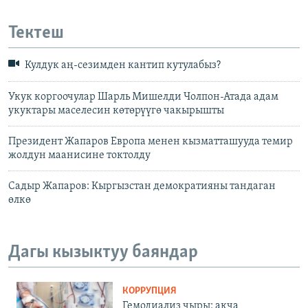
Тектеш
Кулдук аң-сезимден кантип кутулабыз?
Укук коргоочулар Шарль Мишелди Чолпон-Атада адам
укуктары маселесин көтөрүүгө чакырышты
Президент Жапаров Европа менен кызматташууда темир
жолдун маанисине токтолду
Садыр Жапаров: Кыргызстан демократияны тандаган
өлкө
Дагы кызыктуу баяндар
КОРРУПЦИЯ
Гемодиализ чыры: акча