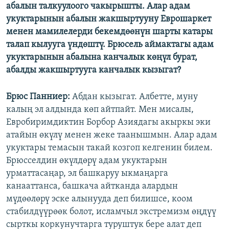
абалын талкуулоого чакырышты. Алар адам
укуктарынын абалын жакшыртууну Еврошаркет
менен мамилелерди бекемдөөнүн шарты катары
талап кылууга үндөштү. Брюсель аймактагы адам
укуктарынын абалына канчалык көңүл бурат,
абалды жакшыртууга канчалык кызыгат?
Брюс Панниер:
Абдан кызыгат. Албетте, муну
калың эл алдында көп айтпайт. Мен мисалы,
Евробиримдиктин Борбор Азиядагы акыркы эки
атайын өкүлү менен жеке таанышмын. Алар адам
укуктары темасын такай козгоп келгенин билем.
Брюсселдин өкүлдөрү адам укуктарын
урматтасаңар, эл башкаруу ыкмаңарга
канааттанса, башкача айтканда алардын
мүдөөлөрү эске алынууда деп билишсе, коом
стабилдүүрөөк болот, исламчыл экстремизм өңдүү
сырткы коркунучтарга туруштук бере алат деп