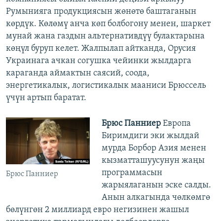
Румынияга продукциясын жөнөтө баштаганын
көрдүк. Көлөмү анча көп болбогону менен, шаркет
мунай жана газдын альтернативдүү булактарына
көңүл буруп келет. Жалпылап айтканда, Орусия
Украинага ачкан согушка чейинки жылдарга
караганда аймактын саясий, соода,
энергетикалык, логистикалык мааниси Брюссель
үчүн артып баратат.
Брюс Панниер
Европа
Биримдиги эки жылдай
мурда Борбор Азия менен
кызматташуусунун жаңы
программасын
Брюс Панниер
жарыялаганын эске салды.
Анын алкагында чөлкөмгө
бөлүнгөн 2 миллиард евро негизинен жашыл