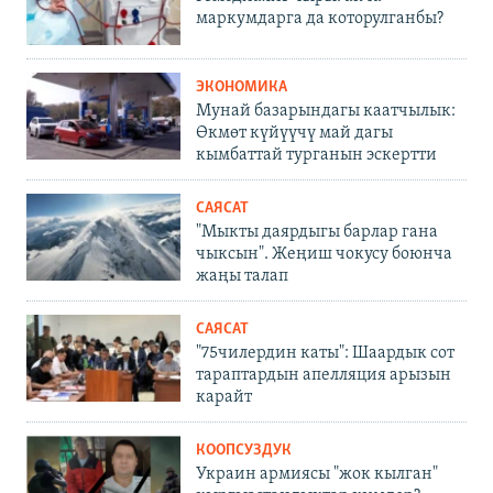
маркумдарга да которулганбы?
ЭКОНОМИКА
Мунай базарындагы каатчылык:
Өкмөт күйүүчү май дагы
кымбаттай турганын эскертти
САЯСАТ
"Мыкты даярдыгы барлар гана
чыксын". Жеңиш чокусу боюнча
жаңы талап
САЯСАТ
"75чилердин каты": Шаардык сот
тараптардын апелляция арызын
карайт
КООПСУЗДУК
Украин армиясы "жок кылган"