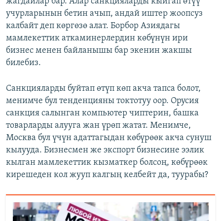
жагдайлар бар. Алар санкцияларды кыйгап өтүү
учурларынын бетин ачып, андай иштер жоопсуз
калбайт деп көргөзө алат. Борбор Азиядагы
мамлекеттик аткаминерлердин көбүнүн ири
бизнес менен байланышы бар экенин жакшы
билебиз.
Санкцияларды буйтап өтүп көп акча тапса болот,
менимче бул тенденцияны токтотуу оор. Орусия
санкция салынган компьютер чиптерин, башка
товарларды алууга жан үрөп жатат. Менимче,
Москва бул үчүн адаттагыдан көбүрөөк акча сунуш
кылууда. Бизнесмен же экспорт бизнесине ээлик
кылган мамлекеттик кызматкер болсоң, көбүрөөк
кирешеден кол жууп калгың келбейт да, туурабы?