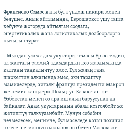
Франсиско Олмос
дагы буга үндөш пикири менен
бөлүшөт. Анын айтымында, Еврошаркет ушу тапта
көбүнчө жогоруда айтылган соодага,
энергетикалык жана логистикалык долбоорлорго
кызыгып турат:
- Мындан улам адам укуктары темасы Брюсселдин,
ал жактагы расмий адамдардын көз жаздымында
калганы таңкалычтуу эмес. Бул жалаң гана
шаркеттин алкагында эмес, эки тараптуу
мамилелерде, айталы француз президенти Макрон
же немис канцлери Шольцтун Казакстан же
Өзбекстан менен өз ара иш алып баруусунан да
байкалат. Адам укуктарынын абалы козголбойт же
жетиштүү талкууланбайт. Мунун себебин
чечмелесек, менимче, бул маселеде катаң позиция
ээлесе, региондун өлкөлөрү ого бетер Москва же