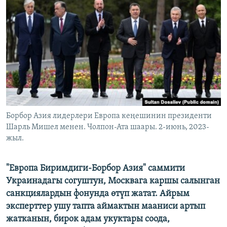
ОНЛАЙН ШЕРИНЕ
ЭЖЕ-СИҢДИЛЕР
АЗАТТЫК+
ЫҢГАЙСЫЗ СУРООЛОР
ЭЕ/АРнун бардык сайттары
Борбор Азия лидерлери Европа кеңешинин президенти
Шарль Мишел менен. Чолпон-Ата шаары. 2-июнь, 2023-
жыл.
"Европа Биримдиги-Борбор Азия" саммити
Украинадагы согуштун, Москвага каршы салынган
санкциялардын фонунда өтүп жатат. Айрым
эксперттер ушу тапта аймактын мааниси артып
жатканын, бирок адам укуктары соода,