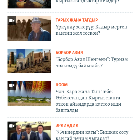
кыргызстандыктар кимдер?
ТАРЫХ ЖАНА ТАГДЫР
Үркүндү эскерүү: Кадыр мерген
кантип жол тоскон?
БОРБОР АЗИЯ
"Борбор Азия Шенгени": Туризм
чөлкөмдү байытабы?
КООМ
Чоң-Кара жана Таш-Төбө:
Өзбекстандан Кыргызстанга
өткөн айылдарда каттоо иши
башталды
ЭРКИНДИК
"75чилердин каты": Бишкек соту
кандай чечим чыгарат?