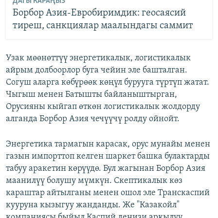
ДАГЫ КАРАҢЫЗ
Борбор Азия-Евробиримдик: геосаясий
тиреш, санкциялар маалындагы саммит
Узак мөөнөттүү энергетикалык, логистикалык
айрым долбоорлор буга чейин эле башталган.
Согуш аларга көбүрөөк көңүл бурууга түртүп жатат.
Чыгыш менен Батышты байланыштырган,
Орусияны кыйгап өткөн логистикалык жолдорду
алганда Борбор Азия чечүүчү ролду ойнойт.
Энергетика тармагын карасак, орус мунайы менен
газын импорттоп келген шаркет башка булактарды
табуу аракетин көрүүдө. Бул жагынан Борбор Азия
маанилүү болушу мүмкүн. Скептикалык көз
караштар айтылганы менен ошол эле Транскаспий
кууруна кызыгуу жанданды. Же "Казакойл"
компаниясы быйыл Каспий деңизи аркылуу