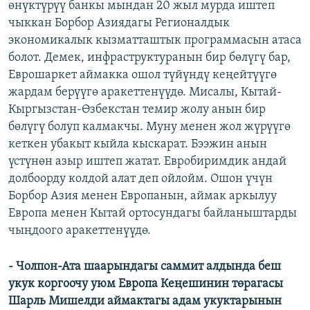
өнүктүрүү банкы мындан 20 жыл мурда иштеп
чыккан Борбор Азиядагы Регионалдык
экономикалык кызматташтык программасын атаса
болот. Демек, инфраструктуранын бир бөлүгү бар,
Еврошаркет аймакка ошол түйүндү кеңейтүүгө
жардам берүүгө аракеттенүүдө. Мисалы, Кытай-
Кыргызстан-Өзбекстан темир жолу анын бир
бөлүгү болуп калмакчы. Муну менен жол жүрүүгө
кеткен убакыт кыйла кыскарат. Бээжин анын
үстүнөн азыр иштеп жатат. Евробиримдик андай
долбоорду колдой алат деп ойлойм. Ошон үчүн
Борбор Азия менен Европанын, аймак аркылуу
Европа менен Кытай ортосундагы байланыштарды
чыңдоого аракеттенүүдө.
- Чолпон-Ата шаарындагы саммит алдында беш
укук коргоочу уюм Европа Кеңешинин төрагасы
Шарль Мишелди аймактагы адам укуктарынын