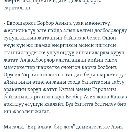
энергетика тармагындагы долбоорлорго
сарпталган.
- Еврошаркет Борбор Азияга узак мөөнөттүү,
жергиликтүү элге пайда алып келген долбоорлорду
сунуш кылып жатканын байкасак болот. Ошон
үчүн күн же шамал энергиясы менен иштеген
станцияларды же ушул өңдүү ишканаларды куруп
жатат. Ал долбоорлор аяктагандан кийин ошол
мамлекеттер шаркетке очойгон карыз болбойт.
Орусия Украинага кол салгандан бери шаркет орус
аймагынан өтпөгөн жаңы соода багыттарын табуу
аракетин көрүп жатат. Кытай менен Европаны
байланыштарган жолдун Борбор Азия жана Кавказ
аркылуу өтүшүн каалайт. Бул багытта белгилүү бир
иш жасалып жатат.
Мисалы, "Бир алкак-бир жол" демилгеси же Азия