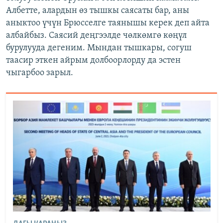
Албетте, алардын өз тышкы саясаты бар, аны
аныктоо үчүн Брюсселге таянышы керек деп айта
албайбыз. Саясий деңгээлде чөлкөмгө көңүл
бурулууда дегеним. Мындан тышкары, согуш
таасир эткен айрым долбоорлорду да эстен
чыгарбоо зарыл.