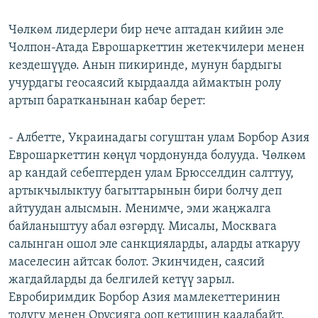
Чөлкөм лидерлери бир нече аптадан кийин эле
Чолпон-Атада Еврошаркеттин жетекчилери менен
кездешүүдө. Анын пикиринде, мунун бардыгы
учурдагы геосаясий кырдаалда аймактын ролу
артып баратканынан кабар берет:
- Албетте, Украинадагы согуштан улам Борбор Азия
Еврошаркеттин көңүл чордонунда болууда. Чөлкөм
ар кандай себептерден улам Брюсселдин салттуу,
артыкчылыктуу багыттарынын бири болчу деп
айтуудан алысмын. Менимче, эми жаңжалга
байланыштуу абал өзгөрдү. Мисалы, Москвага
салынган ошол эле санкцияларды, аларды аткаруу
маселесин айтсак болот. Экинчиден, саясий
жагдайларды да белгилей кетүү зарыл.
Евробиримдик Борбор Азия мамлекеттеринин
толугу менен Орусияга ооп кетишин каалабайт.