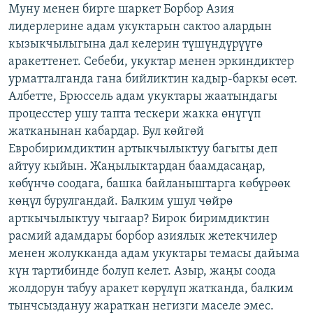
Муну менен бирге шаркет Борбор Азия
лидерлерине адам укуктарын сактоо алардын
кызыкчылыгына дал келерин түшүндүрүүгө
аракеттенет. Себеби, укуктар менен эркиндиктер
урматталганда гана бийликтин кадыр-баркы өсөт.
Албетте, Брюссель адам укуктары жаатындагы
процесстер ушу тапта тескери жакка өнүгүп
жатканынан кабардар. Бул көйгөй
Евробиримдиктин артыкчылыктуу багыты деп
айтуу кыйын. Жаңылыктардан баамдасаңар,
көбүнчө соодага, башка байланыштарга көбүрөөк
көңүл бурулгандай. Балким ушул чөйрө
арткычылыктуу чыгаар? Бирок биримдиктин
расмий адамдары борбор азиялык жетекчилер
менен жолукканда адам укуктары темасы дайыма
күн тартибинде болуп келет. Азыр, жаңы соода
жолдорун табуу аракет көрүлүп жатканда, балким
тынчсыздануу жараткан негизги маселе эмес.