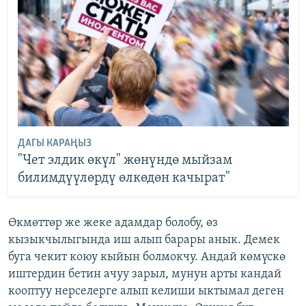
ДАГЫ КАРАҢЫЗ
"Чет элдик өкүл" жөнүндө мыйзам
билимдүүлөрдү өлкөдөн качырат"
Өкмөттөр же жеке адамдар болобу, өз
кызыкчылыгында иш алып барары анык. Демек
буга чекит коюу кыйын болмокчу. Андай көмүскө
иштердин бетин ачуу зарыл, мунун арты кандай
кооптуу нерселерге алып келиши ыктымал деген