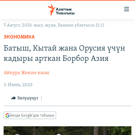
Линктер
Мазмунга
өтүңүз
7-Август, 2026-жыл, жума, Бишкек убактысы 21:11
Навигацияга
ЖАҢЫЛЫКТАР
өтүңүз
ЭКОНОМИКА
КЫРГЫЗСТАН
Издөөгө
Батыш, Кытай жана Орусия үчүн
салыңыз
ДҮЙНӨ
КЫРГЫЗСТАН
кадыры арткан Борбор Азия
УКРАИНА
САЯСАТ
ДҮЙНӨ
Айнура Жекше кызы
АТАЙЫН ИЛИКТӨӨ
ЭКОНОМИКА
БОРБОР АЗИЯ
3-Июнь, 2023
ТВ ПРОГРАММАЛАР
МАДАНИЯТ
ПОДКАСТ
БҮГҮН АЗАТТЫКТА
Бөлүшүңүз
ӨЗГӨЧӨ ПИКИР
ЭКСПЕРТТЕР ТАЛДАЙТ
Бизди Google'дан табыңыз
БИЗ ЖАНА ДҮЙНӨ
Русский
ДАНИСТЕ