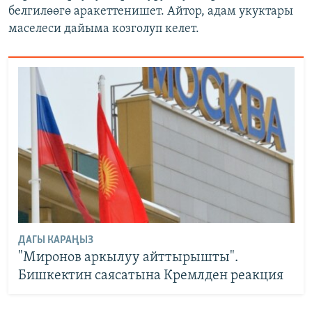
белгилөөгө аракеттенишет. Айтор, адам укуктары
маселеси дайыма козголуп келет.
ДАГЫ КАРАҢЫЗ
"Миронов аркылуу айттырышты".
Бишкектин саясатына Кремлден реакция