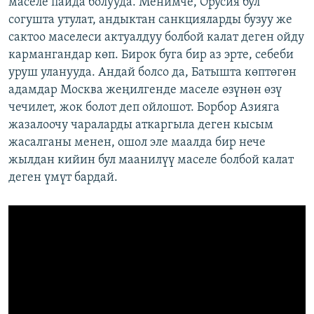
маселе пайда болууда. Менимче, Орусия бул
согушта утулат, андыктан санкцияларды бузуу же
сактоо маселеси актуалдуу болбой калат деген ойду
кармангандар көп. Бирок буга бир аз эрте, себеби
уруш уланууда. Андай болсо да, Батышта көптөгөн
адамдар Москва жеңилгенде маселе өзүнөн өзү
чечилет, жок болот деп ойлошот. Борбор Азияга
жазалоочу чараларды аткаргыла деген кысым
жасалганы менен, ошол эле маалда бир нече
жылдан кийин бул маанилүү маселе болбой калат
деген үмүт бардай.