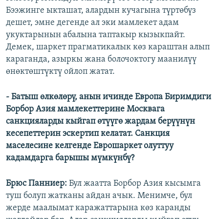
Бээжинге ыкташат, алардын кучагына түртөбүз
дешет, эмне дегенде ал эки мамлекет адам
укуктарынын абалына таптакыр кызыкпайт.
Демек, шаркет прагматикалык көз караштан алып
караганда, азыркы жана болочоктогу маанилүү
өнөктөштүктү ойлоп жатат.
- Батыш өлкөлөрү, анын ичинде Европа Биримдиги
Борбор Азия мамлекеттерине Москвага
санкцияларды кыйгап өтүүгө жардам берүүнүн
кесепеттерин эскертип келатат. Санкция
маселесине келгенде Еврошаркет олуттуу
кадамдарга барышы мүмкүнбү?
Брюс Панниер:
Бул жаатта Борбор Азия кысымга
туш болуп жатканы айдан ачык. Менимче, бул
жерде маалымат каражаттарына көз каранды