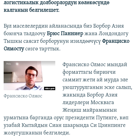
логистикалык долбоорлордун көлөкөсүндө
калганын белгилешет.
Бул маселелердин айланасында биз Борбор Азия
боюнча талдоочу
Брюс Панниер
жана Лондондогу
Тышкы саясат борборунун изилдөөчүсү
Франциско
Олмосту
сөзгө тарттык.
Франсиско Олмос
мындай
форматтагы биринчи
саммит жети ай мурда эле
уюштурулганын эске салып,
жакында Борбор Азия
Франсиско Олмос
лидерлери Москвага
Жеңиш майрамынын
урматына барганда орус президенти Путинге, көп
узабай Кытайдын Сиан шаарында Си Цзинпинге
жолугушканын белгиледи.