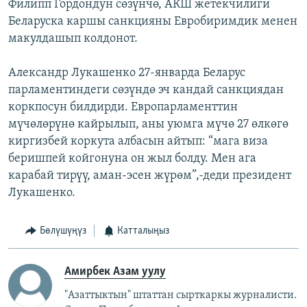
Филипп Гордондун сөзүнчө, АКШ жетекчилиги
Беларуска каршы санкцияны Евробиримдик менен
макулдашып колдонот.
Александр Лукашенко 27-январда Беларус
парламентиндеги сөзүндө эч кандай санкциядан
коркпосун билдирди. Европарламенттин
мүчөлөрүнө кайрылып, аны уюмга мүчө 27 өлкөгө
киргизбей коркута албасын айтып: “мага виза
беришпей койгонуна он жыл болду. Мен ага
карабай тирүү, аман-эсен жүрөм”,-деди президент
Лукашенко.
Бөлүшүңүз
Катталыңыз
Амирбек Азам уулу
"Азаттыктын" штаттан сырткаркы журналисти.