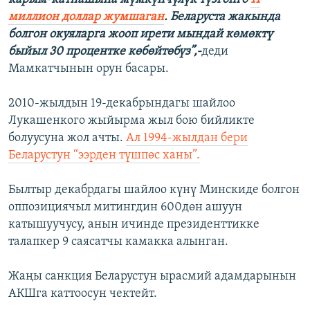
миллион доллар жумшаган
. Беларуста жакында
болгон окуяларга жооп ирети мындай көмөктү
быйыл 30 процентке көбөйтөбүз”,-
деди
Мамкатчынын орун басары.
2010-жылдын 19-декабрындагы шайлоо
Лукашенкого жыйырма жыл бою бийликте
болуусуна жол ачты.
Ал 1994-жылдан бери
Беларустун “ээрден түшпөс ханы”.
Былтыр декабрдагы шайлоо күнү Минскиде болгон
оппозициячыл митингдин 600дөн ашуун
катышуучусу, анын ичинде президенттикке
талапкер 9 саясатчы камакка алынган.
Жаңы санкция Беларустун ырасмий адамдарынын
АКШга каттоосун чектейт.