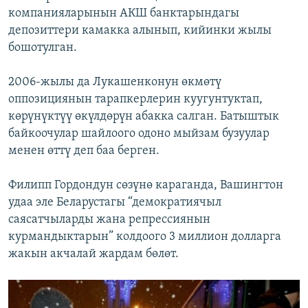
компанияларынын АКШ банктарындагы
депозиттери камакка алынып, кийинки жылы
бошотулган.
2006-жылы да Лукашенконун өкмөтү
оппозициянын тарапкерлерин куугунтуктап,
көрүнүктүү өкүлдөрүн абакка салган. Батыштык
байкоочулар шайлоого одоно мыйзам бузуулар
менен өттү деп баа берген.
Филипп Гордондун сөзүнө караганда, Вашингтон
удаа эле Беларустагы “демократиячыл
саясатчыларды жана репрессиянын
курмандыктарын” колдоого 3 миллион долларга
жакын акчалай жардам бөлөт.