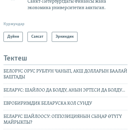
Санкт-Петербургдагы Финансы жана
экономика университетин аяктаган.
Куржундар
Дүйнө
Саясат
Эркиндик
Тектеш
БЕЛОРУС ОРУС РУБЛУН ЧАНЫП, АКШ ДОЛЛАРЫН БААЛАЙ
БАШТАДЫ
БЕЛАРУС: ШАЙЛОО ДА БОЛДУ, АНЫН ЭРТЕСИ ДА БОЛДУ...
ЕВРОБИРИМДИК БЕЛАРУСКА КОЛ СУНДУ
БЕЛАРУС ШАЙЛООСУ: ОППОЗИЦИЯНЫН СЫҢАР ӨТҮГҮ
МАЙРЫКПЫ?