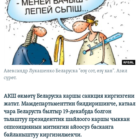
ОНЛАЙН ШЕРИНЕ
ЭЖЕ-СИҢДИЛЕР
АЗАТТЫК+
ЫҢГАЙСЫЗ СУРООЛОР
ЭЕ/АРнун бардык сайттары
Александр Лукашенко Беларуска "өзү сот, өзү хан". Азил
сүрөт.
АКШ өкмөтү Беларуска каршы санкция киргизгени
жатат. Мамдепартаменттин билдиришинче, катаал
чара Беларуста былтыр 19-декабрда болгон
талаштуу президенттик шайлоого каршы чыккан
оппозициянын митингин айоосуз басканга
байланыштуу киргизилмекчи.