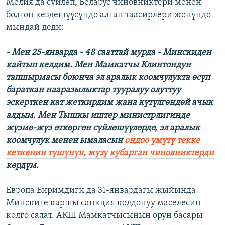
Мелия да сүйлөп, Беларус чиновниктери менен
болгон кездешүүсүндө алган таасирлери жөнүндө
мындай деди:
- Мен 25-январда - 48 сааттай мурда - Минскиден
кайтып келдим. Мен Мамкатчы Клинтондун
тапшырмасы боюнча эл аралык коомчулукта өсүп
бараткан нааразылыктар тууралуу олуттуу
эскерткен кат жеткирдим жана күтүлгөндөй ачык
алдым. Мен Тышкы иштер министрлигинде
жүзмө-жүз өткөргөн сүйлөшүүлөрдө, эл аралык
коомчулук менен ымаласын
оңдоо үмүтү текке
кеткенин түшүнүп, жүзү кубарган чиновниктерди
көрдүм.
Европа Биримдиги да 31-январдагы жыйында
Минскиге каршы санкция колдонуу маселесин
колго салат. АКШ Мамкатчысынын орун басары