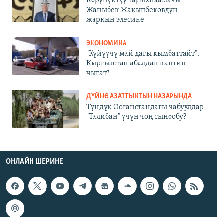
Көрүнүктүү тарыхнаамачы
Жаныбек Жакыпбековдун
жаркын элесине
ЭКОНОМИКА
"Күйүүчү май дагы кымбаттайт".
Кыргызстан абалдан кантип
чыгат?
ДҮЙНӨ АЗАТТЫКТЫН НАЗАРЫНДА
Түндүк Ооганстандагы чабуулдар
"Талибан" үчүн чоң сынообу?
ОНЛАЙН ШЕРИНЕ