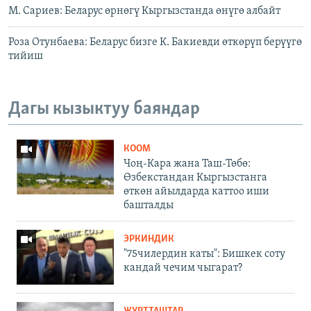
М. Сариев: Беларус өрнөгү Кыргызстанда өнүгө албайт
Роза Отунбаева: Беларус бизге К. Бакиевди өткөрүп берүүгө
тийиш
Дагы кызыктуу баяндар
КООМ
Чоң-Кара жана Таш-Төбө:
Өзбекстандан Кыргызстанга
өткөн айылдарда каттоо иши
башталды
ЭРКИНДИК
"75чилердин каты": Бишкек соту
кандай чечим чыгарат?