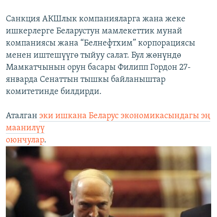
Санкция АКШлык компанияларга жана жеке
ишкерлерге Беларустун мамлекеттик мунай
компаниясы жана “Белнефтхим” корпорациясы
менен иштешүүгө тыйуу салат. Бул жөнүндө
Мамкатчынын орун басары Филипп Гордон 27-
январда Сенаттын тышкы байланыштар
комитетинде билдирди.
Аталган
эки ишкана Беларус экономикасындагы эң
маанилүү
оюнчулар
.