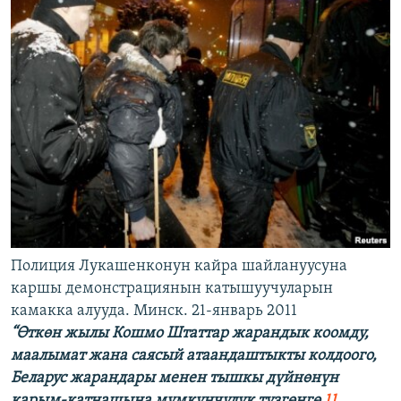
Полиция Лукашенконун кайра шайлануусуна
каршы демонстрациянын катышуучуларын
камакка алууда. Минск. 21-январь 2011
“Өткөн жылы Кошмо Штаттар жарандык коомду,
маалымат жана саясый атаандаштыкты колдоого,
Беларус жарандары менен тышкы дүйнөнүн
карым-катнашына мүмкүнчүлүк түзгөнгө
11