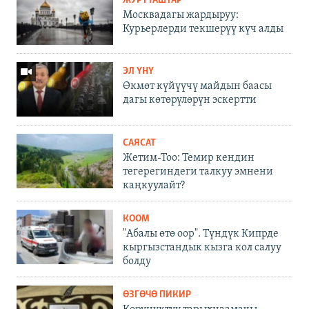
ЖУРТТАШТАР
Москвадагы жардыруу:
Курьерлерди текшерүү күч алды
ЭЛ ҮНҮ
Өкмөт күйүүчү майдын баасы
дагы көтөрүлөрүн эскертти
САЯСАТ
Жетим-Тоо: Темир кендин
тегерегиндеги талкуу эмнени
каңкуулайт?
КООМ
"Абалы өтө оор". Түндүк Кипрде
кыргызстандык кызга кол салуу
болду
ӨЗГӨЧӨ ПИКИР