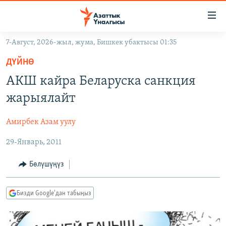
Линктер
Мазмунга
өтүңүз
7-Август, 2026-жыл, жума, Бишкек убактысы 01:35
Навигацияга
ЖАҢЫЛЫКТАР
өтүңүз
ДҮЙНӨ
КЫРГЫЗСТАН
Издөөгө
АКШ кайра Беларуска санкция
салыңыз
ДҮЙНӨ
КЫРГЫЗСТАН
жарыялайт
УКРАИНА
САЯСАТ
ДҮЙНӨ
Амирбек Азам уулу
АТАЙЫН ИЛИКТӨӨ
ЭКОНОМИКА
БОРБОР АЗИЯ
29-Январь, 2011
ТВ ПРОГРАММАЛАР
МАДАНИЯТ
ПОДКАСТ
БҮГҮН АЗАТТЫКТА
Бөлүшүңүз
ӨЗГӨЧӨ ПИКИР
ЭКСПЕРТТЕР ТАЛДАЙТ
Бизди Google'дан табыңыз
БИЗ ЖАНА ДҮЙНӨ
Русский
ДАНИСТЕ