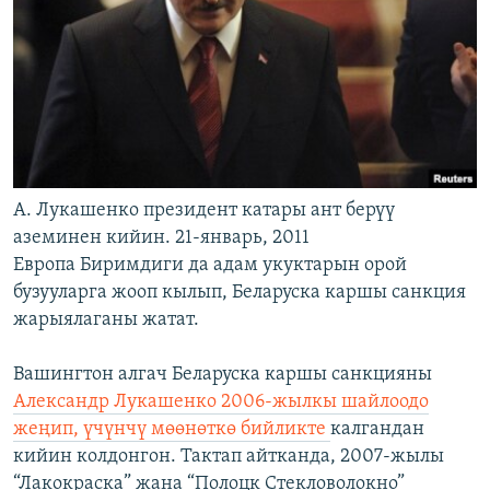
А. Лукашенко президент катары ант берүү
аземинен кийин. 21-январь, 2011
Европа Биримдиги да адам укуктарын орой
бузууларга жооп кылып, Беларуска каршы санкция
жарыялаганы жатат.
Вашингтон алгач Беларуска каршы санкцияны
Александр Лукашенко 2006-жылкы шайлоодо
жеңип, үчүнчү мөөнөткө бийликте
калгандан
кийин колдонгон. Тактап айтканда, 2007-жылы
“Лакокраска” жана “Полоцк Стекловолокно”