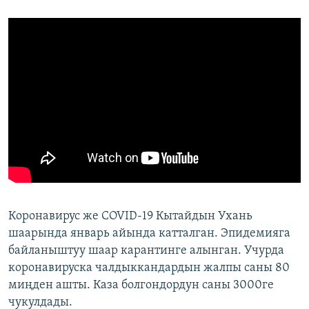
Коронавирус же COVID-19 Кытайдын Ухань
шаарында январь айында катталган. Эпидемияга
байланыштуу шаар карантинге алынган. Учурда
коронавируска чалдыккандардын жалпы саны 80
миңден ашты. Каза болгондордун саны 3000ге
чукулдады.