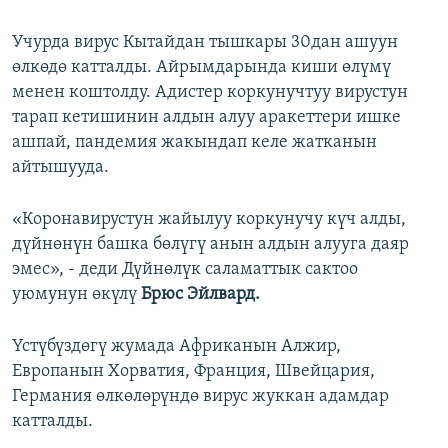
Учурда вирус Кытайдан тышкары 30дан ашуун
өлкөдө катталды. Айрымдарында киши өлүмү
менен коштолду. Адистер коркунучтуу вирустун
тарап кетишинин алдын алуу аракеттери ишке
ашпай, пандемия жакындап келе жатканын
айтышууда.
«Коронавирустун жайылуу коркунучу күч алды,
дүйнөнүн башка бөлүгү анын алдын алууга даяр
эмес», - деди Дүйнөлүк саламаттык сактоо
уюмунун өкүлү
Брюс Эйлвард.
Үстүбүздөгү жумада Африканын Алжир,
Европанын Хорватия, Франция, Швейцария,
Германия өлкөлөрүндө вирус жуккан адамдар
катталды.