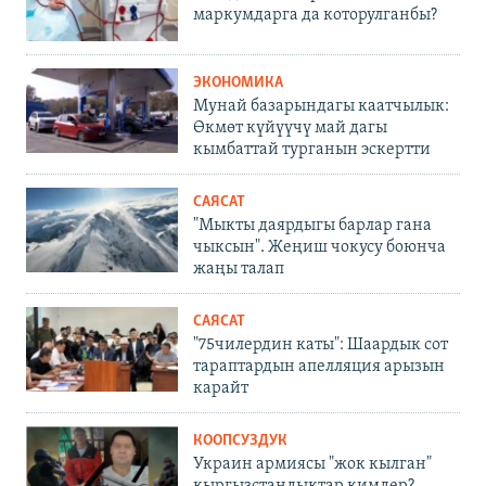
маркумдарга да которулганбы?
ЭКОНОМИКА
Мунай базарындагы каатчылык:
Өкмөт күйүүчү май дагы
кымбаттай турганын эскертти
САЯСАТ
"Мыкты даярдыгы барлар гана
чыксын". Жеңиш чокусу боюнча
жаңы талап
САЯСАТ
"75чилердин каты": Шаардык сот
тараптардын апелляция арызын
карайт
КООПСУЗДУК
Украин армиясы "жок кылган"
кыргызстандыктар кимдер?