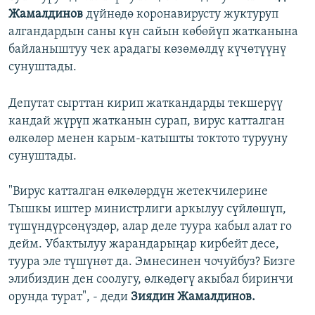
Жамалдинов
дүйнөдө коронавирусту жуктуруп
алгандардын саны күн сайын көбөйүп жатканына
байланыштуу чек арадагы көзөмөлдү күчөтүүнү
сунуштады.
Депутат сырттан кирип жаткандарды текшерүү
кандай жүрүп жатканын сурап, вирус катталган
өлкөлөр менен карым-катышты токтото турууну
сунуштады.
"Вирус катталган өлкөлөрдүн жетекчилерине
Тышкы иштер министрлиги аркылуу сүйлөшүп,
түшүндүрсөңүздөр, алар деле туура кабыл алат го
дейм. Убактылуу жарандарыңар кирбейт десе,
туура эле түшүнөт да. Эмнесинен чочуйбуз? Бизге
элибиздин ден соолугу, өлкөдөгү акыбал биринчи
орунда турат", - деди
Зиядин Жамалдинов.