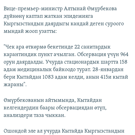
Вице-премьер-министр Алтынай Өмүрбекова
дүйнөнү каптап жаткан эпидемияга
Кыргызстандын даярдыгы кандай деген суроого
мындай жооп узатты:
"Чек ара өткөрмө бекетинде 22 санитардык
карантиндик пункт ачылган. Обсервация үчүн 964
орун даярдалды. Учурда стационардык шартта 158
адам медициналык байкоодо турат. 28-январдан
бери Кытайдан 1083 адам келди, анын 415и кытай
жараны".
Өмүрбекованын айтымында, Кытайдан
келгендердин баары обсервациядан өтүп,
анализдери таза чыккан.
Ошондой эле ал учурда Кытайда Кыргызстандын