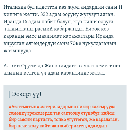
Италияда бул илдеттен көз жумгандардын саны 11
кишиге жетти. 332 адам ооруну жугузуп алган.
Иранда 15 адам набыт болуп, жүз киши ооруга
чалдыкканы расмий кабарланды. Бирок көз
каранды эмес маалымат каражаттары Иранда
вирустан өлгөндөрдүн саны 70ке чукулдаганын
жазышууда.
Ал эми Орусияда Жапониядагы саякат кемесинен
алынып келген үч адам карантинде жатат.
Эскертүү!
«Азаттыктын» материалдарына пикир калтырууда
төмөнкү эрежелерди так сактоону өтүнөбүз: кайсы
бир саясий партияга, топко үгүттөгөн, же каралаган,
бир нече жолу кайталап жиберилген, адамдын