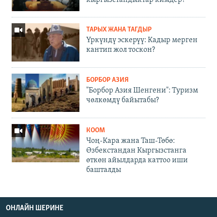
ТАРЫХ ЖАНА ТАГДЫР
Үркүндү эскерүү: Кадыр мерген
кантип жол тоскон?
БОРБОР АЗИЯ
"Борбор Азия Шенгени": Туризм
чөлкөмдү байытабы?
КООМ
Чоң-Кара жана Таш-Төбө:
Өзбекстандан Кыргызстанга
өткөн айылдарда каттоо иши
башталды
ОНЛАЙН ШЕРИНЕ