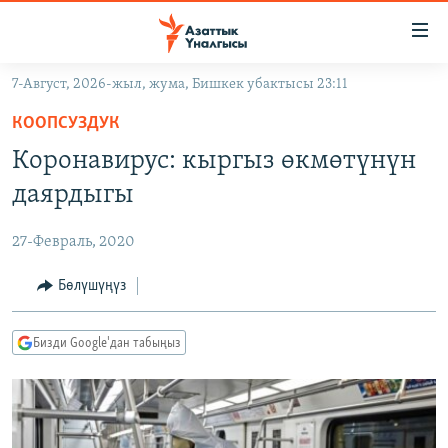
Линктер
Мазмунга
өтүңүз
7-Август, 2026-жыл, жума, Бишкек убактысы 23:11
Навигацияга
ЖАҢЫЛЫКТАР
өтүңүз
КООПСУЗДУК
КЫРГЫЗСТАН
Издөөгө
Коронавирус: кыргыз өкмөтүнүн
салыңыз
ДҮЙНӨ
КЫРГЫЗСТАН
даярдыгы
УКРАИНА
САЯСАТ
ДҮЙНӨ
27-Февраль, 2020
АТАЙЫН ИЛИКТӨӨ
ЭКОНОМИКА
БОРБОР АЗИЯ
ТВ ПРОГРАММАЛАР
Бөлүшүңүз
МАДАНИЯТ
ПОДКАСТ
БҮГҮН АЗАТТЫКТА
Бизди Google'дан табыңыз
ӨЗГӨЧӨ ПИКИР
ЭКСПЕРТТЕР ТАЛДАЙТ
БИЗ ЖАНА ДҮЙНӨ
Русский
ДАНИСТЕ