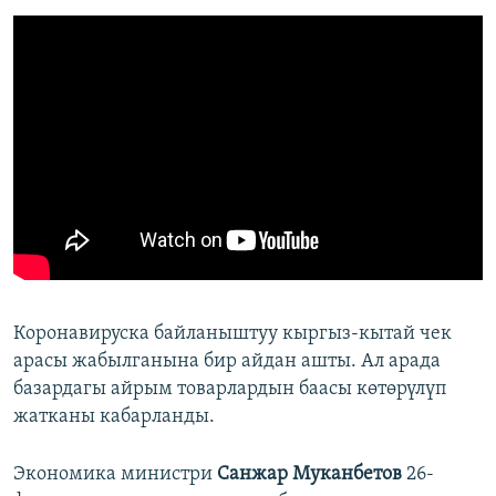
Коронавируска байланыштуу кыргыз-кытай чек
арасы жабылганына бир айдан ашты. Ал арада
базардагы айрым товарлардын баасы көтөрүлүп
жатканы кабарланды.
Экономика министри
Санжар Муканбетов
26-