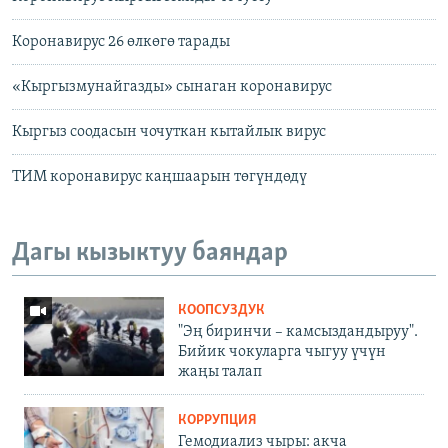
Коронавирус 26 өлкөгө тарады
«Кыргызмунайгазды» сынаган коронавирус
Кыргыз соодасын чочуткан кытайлык вирус
ТИМ коронавирус каңшаарын төгүндөдү
Дагы кызыктуу баяндар
КООПСУЗДУК
"Эң биринчи – камсыздандыруу".
Бийик чокуларга чыгуу үчүн
жаңы талап
КОРРУПЦИЯ
Гемодиализ чыры: акча