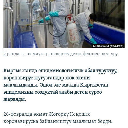
ОНЛАЙН ШЕРИНЕ
ЭЖЕ-СИҢДИЛЕР
АЗАТТЫК+
ЫҢГАЙСЫЗ СУРООЛОР
ЭЕ/АРнун бардык сайттары
Ирандагы коомдук транспортту дезинфекциялоо учуру.
Кыргызстанда эпидемиологиялык абал туруктуу,
коронавирус жугузгандар жок экени
маалымдалды. Ошол эле маалда Кыргызстан
эпидемияны ооздуктай алабы деген суроо
жаралды.
26-февралда өкмөт Жогорку Кеңеште
коронавируска байланыштуу маалымат берди.