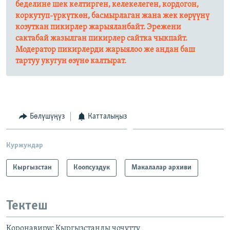
беделине шек келтирген, келекелеген, кордогон,
коркутуп-үркүткөн, басмырлаган жана жек көрүүнү
козуткан пикирлер жарыяланбайт. Эрежени
сактабай жазылган пикирлер сайтка чыкпайт.
Модератор пикирлерди жарыялоо же андан баш
тартуу укугун өзүнө калтырат.​
Бөлүшүңүз
Катталыңыз
Куржундар
Кыргызстан
Коопсуздук
Макалалар архиви
Тектеш
Коронавирус Кыргызстанды чочутту