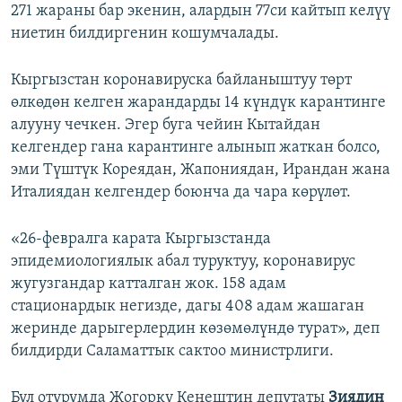
271 жараны бар экенин, алардын 77си кайтып келүү
ниетин билдиргенин кошумчалады.
Кыргызстан коронавируска байланыштуу төрт
өлкөдөн келген жарандарды 14 күндүк карантинге
алууну чечкен. Эгер буга чейин Кытайдан
келгендер гана карантинге алынып жаткан болсо,
эми Түштүк Кореядан, Жапониядан, Ирандан жана
Италиядан келгендер боюнча да чара көрүлөт.
«26-февралга карата Кыргызстанда
эпидемиологиялык абал туруктуу, коронавирус
жугузгандар катталган жок. 158 адам
стационардык негизде, дагы 408 адам жашаган
жеринде дарыгерлердин көзөмөлүндө турат», деп
билдирди Саламаттык сактоо министрлиги.
Бул отурумда Жогорку Кеңештин депутаты
Зиядин