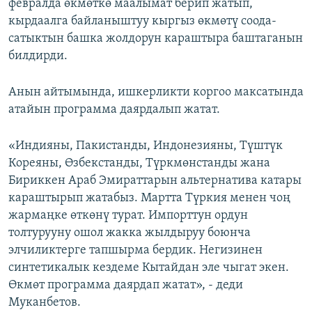
февралда өкмөткө маалымат берип жатып,
кырдаалга байланыштуу кыргыз өкмөтү соода-
сатыктын башка жолдорун караштыра баштаганын
билдирди.
Анын айтымында, ишкерликти коргоо максатында
атайын программа даярдалып жатат.
«Индияны, Пакистанды, Индонезияны, Түштүк
Кореяны, Өзбекстанды, Түркмөнстанды жана
Бириккен Араб Эмираттарын альтернатива катары
караштырып жатабыз. Мартта Түркия менен чоң
жармаңке өткөнү турат. Импорттун ордун
толтурууну ошол жакка жылдыруу боюнча
элчиликтерге тапшырма бердик. Негизинен
синтетикалык кездеме Кытайдан эле чыгат экен.
Өкмөт программа даярдап жатат», - деди
Муканбетов.