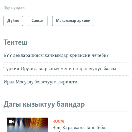
Куржундар
Дүйнө
Саясат
Макалалар архиви
Тектеш
БУУ декларациясы качкындар кризисин чечеби?
Түркия-Орусия: таарыныч менен жарашуунун баасы
Ирак Мосулду бошотууга киришти
Дагы кызыктуу баяндар
КООМ
Чоң-Кара жана Таш-Төбө: