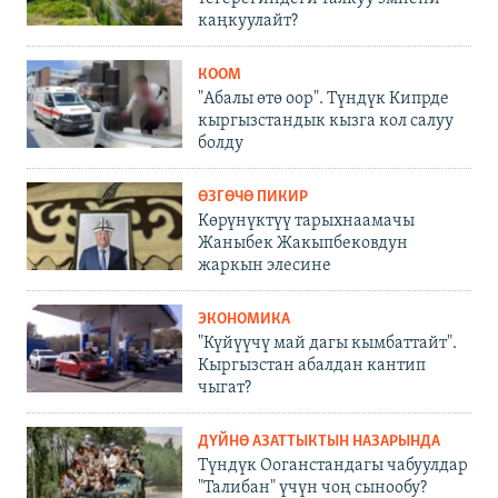
каңкуулайт?
КООМ
"Абалы өтө оор". Түндүк Кипрде
кыргызстандык кызга кол салуу
болду
ӨЗГӨЧӨ ПИКИР
Көрүнүктүү тарыхнаамачы
Жаныбек Жакыпбековдун
жаркын элесине
ЭКОНОМИКА
"Күйүүчү май дагы кымбаттайт".
Кыргызстан абалдан кантип
чыгат?
ДҮЙНӨ АЗАТТЫКТЫН НАЗАРЫНДА
Түндүк Ооганстандагы чабуулдар
"Талибан" үчүн чоң сынообу?