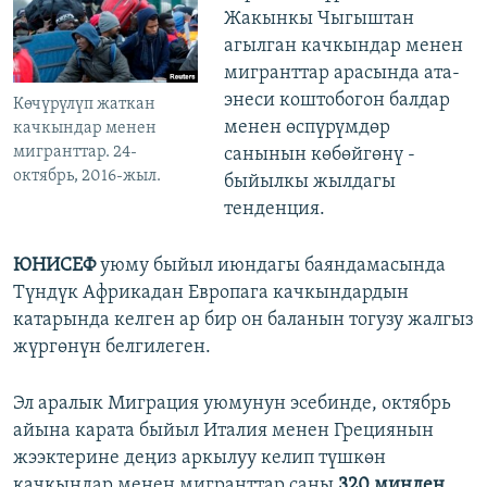
Жакынкы Чыгыштан
агылган качкындар менен
мигранттар арасында ата-
энеси коштобогон балдар
Көчүрүлүп жаткан
менен өспүрүмдөр
качкындар менен
мигранттар. 24-
санынын көбөйгөнү -
октябрь, 2016-жыл.
быйылкы жылдагы
тенденция.
ЮНИСЕФ
уюму быйыл июндагы баяндамасында
Түндүк Африкадан Европага качкындардын
катарында келген ар бир он баланын тогузу жалгыз
жүргөнүн белгилеген.
Эл аралык Миграция уюмунун эсебинде, октябрь
айына карата быйыл Италия менен Грециянын
жээктерине деңиз аркылуу келип түшкөн
качкындар менен мигранттар саны
320 миңден