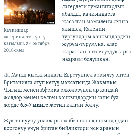
лагердеги гуманитардык
абалды, качкындарга
жасалган мамилени сынга
алышса, Каленин
Качкындар
тургундары качкындардын
лагериндеги түнкү
кагылыш. 23-октябрь,
жүрүм-турумуна, алар
2016-жыл.
жараткан оңтойсуздуктарга
нааразы болушкан.
Ла Манш кысыгындагы Евротуннел аркылуу эптеп
Британияга өтүп кетүү максатында Жакынкы
Чыгыш менен Африка өлкөлөрүнөн ар кандай
жолдор менен келген качкындардын саны бул
жерде
6,5-7 миңге
жетип калган болчу.
Жүк ташуучу унааларга жабышкан качкындардан
коргонуу үчүн британ бийликтери чек аранын