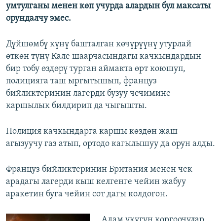
умтулганы менен көп учурда алардын бул максаты
орундалчу эмес.
Дүйшөмбү күнү башталган көчүрүүнү утурлай
өткөн түнү Кале шаарчасындагы качкындардын
бир тобу өздөрү турган аймакта өрт коюшуп,
полицияга таш ыргытышып, француз
бийликтеринин лагерди бузуу чечимине
каршылык билдирип да чыгышты.
Полиция качкындарга каршы көздөн жаш
агызуучу газ атып, ортодо кагылышуу да орун алды.
Француз бийликтеринин Британия менен чек
арадагы лагерди кыш келгенге чейин жабуу
аракетин буга чейин сот дагы колдогон.
Адам укугун коргоочулар