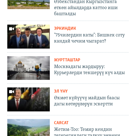
Өзбекстандан Кыргызстанга
өткөн айылдарда каттоо иши
башталды
ЭРКИНДИК
"75чилердин каты": Бишкек соту
кандай чечим чыгарат?
ЖУРТТАШТАР
Москвадагы жардыруу:
Курьерлерди текшерүү күч алды
ЭЛ ҮНҮ
Өкмөт күйүүчү майдын баасы
дагы көтөрүлөрүн эскертти
САЯСАТ
Жетим-Тоо: Темир кендин
тегерегиндеги талкуу эмнени