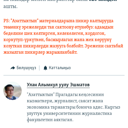
ашты.
PS: "Азаттыктын" материалдарына пикир калтырууда
төмөнкү эрежелерди так сактоону өтүнөбүз: адамдын
беделине шек келтирген, келекелеген, кордогон,
коркутуп-үркүткөн, басмырлаган жана жек көрүүнү
козуткан пикирлерди жазууга болбойт. Эрежени сактабай
жазылган пикирлер жарыяланбайт.
Бөлүшүңүз
Катталыңыз
Улан Алымкул уулу Эшматов
"Азаттыктын" Прагадагы кеңсесинин
кызматкери, журналист, саясат жана
экономика тармактары боюнча адис. Кыргыз
улуттук университетинин журналистика
факультетин аяктаган.