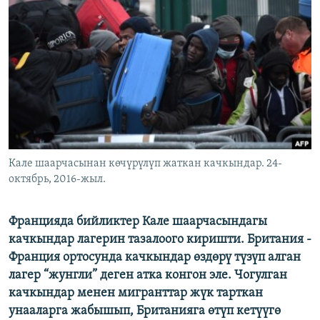
ОНЛАЙН ШЕРИНЕ
ЭЖЕ-СИҢДИЛЕР
АЗАТТЫК+
ЫҢГАЙСЫЗ СУРООЛОР
ЭЕ/АРнун бардык сайттары
Кале шаарчасынан көчүрүлүп жаткан качкындар. 24-
октябрь, 2016-жыл.
Францияда бийликтер Кале шаарчасындагы
качкындар лагерин тазалоого киришти. Британия -
Франция ортосунда качкындар өздөрү түзүп алган
лагер “жунгли” деген атка конгон эле. Чогулган
качкындар менен мигранттар жүк тарткан
унааларга жабышып, Британияга өтүп кетүүгө