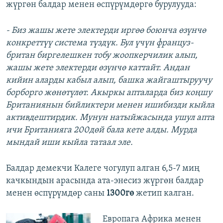
жүргөн балдар менен өспүрүмдөргө бурулууда:
- Биз жашы жете электерди иргөө боюнча өзүнчө
конкреттүү система түздүк. Бул үчүн француз-
британ биргелешкен тобу жоопкерчилик алып,
жашы жете электерди өзүнчө каттайт. Андан
кийин аларды кабыл алып, башка жайгаштыруучу
борборго жөнөтүлөт. Акыркы апталарда биз коңшу
Британиянын бийликтери менен ишибизди кыйла
активдештирдик. Мунун натыйжасында ушул апта
ичи Британияга 200дөй бала кете алды. Мурда
мындай иши кыйла татаал эле.
Балдар демекчи Калеге чогулуп алган 6,5-7 миң
качкындын арасында ата-энесиз жүргөн балдар
менен өспүрүмдөр саны
1300гө
жетип калган.
Европага Африка менен