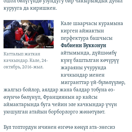
ошол бөлүгүндө узундугу бир чакырымдык дубал
курууга да киришкен.
Кале шаарчасы курамына
кирген аймактын
перфектура башчысы
Фабиенн Букконун
айтымында, дүйшөмбү
Катталып жаткан
күнү башталган көчүрүү
качкындар. Кале, 24-
октябрь, 2016-жыл.
жараяны учурунда
качкындар менен
мигранттар үй-бүлөлүүлөр,
жалгыз бойлор, аялдар жана балдар тобуна өз-
өзүнчө бөлүнүп, Франциянын ар кайсы
аймактарында буга чейин эле качкындар үчүн
уюшулган атайын борборлорго жөнөтүлөт.
Бул топтордун ичинен өзгөчө көңүл ата-энесиз