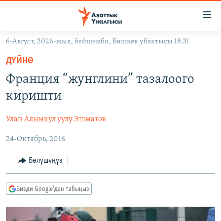
Линктер
Мазмунга
өтүңүз
6-Август, 2026-жыл, бейшемби, Бишкек убактысы 18:31
Навигацияга
ЖАҢЫЛЫКТАР
өтүңүз
ДҮЙНӨ
КЫРГЫЗСТАН
Издөөгө
Франция “жунглини” тазалоого
салыңыз
ДҮЙНӨ
КЫРГЫЗСТАН
киришти
УКРАИНА
САЯСАТ
ДҮЙНӨ
Улан Алымкул уулу Эшматов
АТАЙЫН ИЛИКТӨӨ
ЭКОНОМИКА
БОРБОР АЗИЯ
24-Октябрь, 2016
ТВ ПРОГРАММАЛАР
МАДАНИЯТ
ПОДКАСТ
БҮГҮН АЗАТТЫКТА
Бөлүшүңүз
ӨЗГӨЧӨ ПИКИР
ЭКСПЕРТТЕР ТАЛДАЙТ
Бизди Google'дан табыңыз
БИЗ ЖАНА ДҮЙНӨ
Русский
ДАНИСТЕ