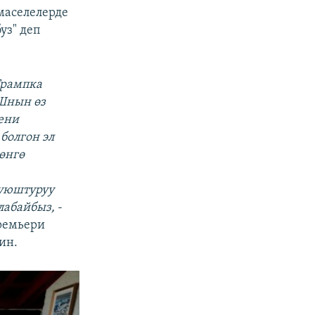
маселелерде
уз" деп
Трампка
КШнын өз
кени
болгон эл
өнгө
 уюштуруу
алабайбыз,
-
ремьери
ин.