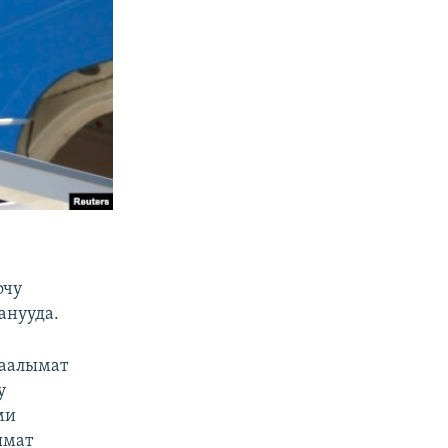
очу
анууда.
маалымат
у
ми
ымат