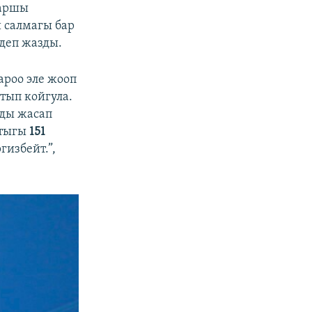
каршы
й салмагы бар
 деп жазды.
ароо эле жооп
тып койгула.
рды жасап
стыгы
151
избейт.”,