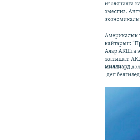
изоляцияга к
эмеспиз. Ант
экономикалык
Америкалык п
кайтарып: “П
Алар АКШга э
жатышат. АК
миллиард
дол
-деп белгилед