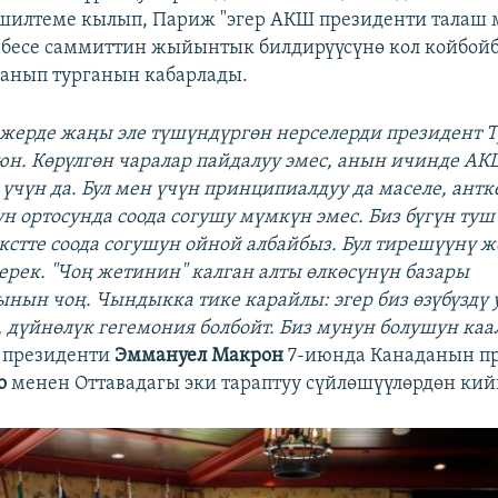
шилтеме кылып, Париж "эгер АКШ президенти талаш 
нбесе саммиттин жыйынтык билдирүүсүнө кол койбойб
анып турганын кабарлады.
л жерде жаңы эле түшүндүргөн нерселерди президент 
юн. Көрүлгөн чаралар пайдалуу эмес, анын ичинде А
үчүн да. Бул мен үчүн принципиалдуу да маселе, ант
н ортосунда соода согушу мүмкүн эмес. Биз бүгүн туш 
кстте соода согушун ойной албайбыз. Бул тирешүүнү ж
рек. "Чоң жетинин" калган алты өлкөсүнүн базары
ын чоң. Чындыкка тике карайлы: эгер биз өзүбүздү
, дүйнөлүк гегемония болбойт. Биз мунун болушун ка
 президенти
Эммануел Макрон
7-июнда Канаданын п
о
менен Оттавадагы эки тараптуу сүйлөшүүлөрдөн кий