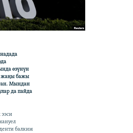
анадада
ода
ында өзүнүн
ы жаңы бажы
ган. Мындан
улар да пайда
 ээси
мануел
денти балким