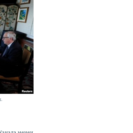
л.
Канада менен