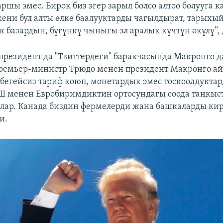
аршы эмес. Бирок биз эгер зарыл болсо алтоо болууга 
кени бул алты өлкө баалууктарды чагылдырат, тарыхы
 базардын, бүгүнкү чыныгы эл аралык күчтүн өкүлү”,
резидент да "Твиттердеги" баракчасында Макронго д
ремьер-министр Трюдо менен президент Макронго ай
бегейсиз тариф коюп, монетардык эмес тоскоолдукта
Ш менен Евробиримдиктин ортосундагы соода таңкы
лар. Канада биздин фермелерди жана башкаларды кирг
и.