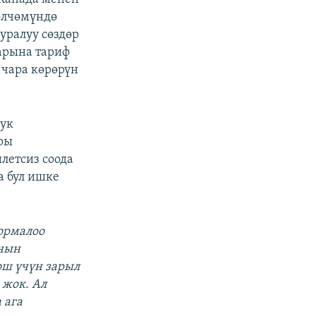
лчөмүндө
уралуу сөздөр
арына тариф
 чара көрөрүн
тук
ары
летсиз соода
а бул ишке
ормалоо
нын
ош үчүн зарыл
жок. Ал
 ага