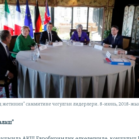
 жетинин" саммитине чогулган лидерлери. 8-июнь, 2018-жы
талаш"
башында АКШ Евробиримдик өлкөлөрүндө, коңшулаш 