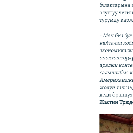
булактарына 
олуттуу чеги
турумду карм
- Мен биз бу
кайталап коё
экономикасы 
өнөктөштөрдү
аралык конте
салышыбыз ке
Американыкын
жолун тапсак
деди француз
Жастин Трюд