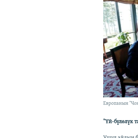
Европанын "Чоң
"Үй-бүлөлүк 
Ушул айдын 