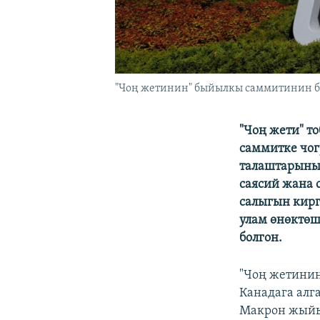
"Чоң жетинин" быйылкы саммитинин б
"Чоң жети" т
саммитке чог
талаштарынын
саясий жана
салыгын кирг
улам өнөктөш
болгон.
"Чоң жетинин
Канадага алг
Макрон жыйын