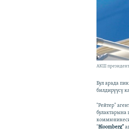
АКШ президенти
Бул арада пи
билдирүүсү к
"Рейтер" аген
булактарына
коммюникеси
"
Bloomberg"
а