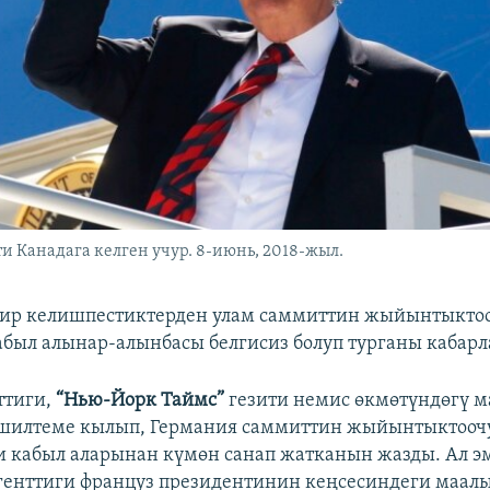
 Канадага келген учур. 8-июнь, 2018-жыл.
кир келишпестиктерден улам саммиттин жыйынтыкто
абыл алынар-алынбасы белгисиз болуп турганы кабарл
ттиги,
“Нью-Йорк Таймс”
гезити немис өкмөтүндөгү 
 шилтеме кылып, Германия саммиттин жыйынтыктооч
 кабыл аларынан күмөн санап жатканын жазды. Ал э
генттиги француз президентинин кеңсесиндеги маал