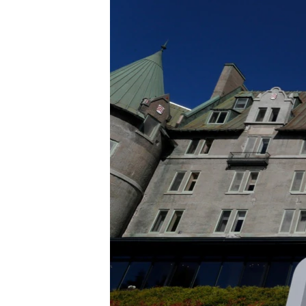
ЭЖЕ-СИҢДИЛЕР
АЗАТТЫК+
ЫҢГАЙСЫЗ СУРООЛОР