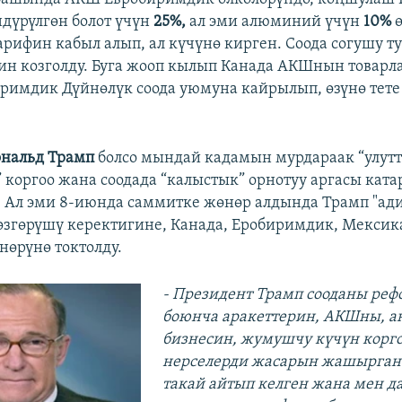
дүрүлгөн болот үчүн
25%,
ал эми алюминий үчүн
10%
ө
рифин кабыл алып, ал күчүнө кирген. Соода согушу ту
н козголду. Буга жооп кылып Канада АКШнын товарл
иримдик Дүйнөлүк соода уюмуна кайрылып, өзүнө тете
нальд Трамп
болсо мындай кадамын мурдараак “улут
” коргоо жана соодада “калыстык” орнотуу аргасы кат
 Ал эми 8-июнда саммитке жөнөр алдында Трамп "ади
өзгөрүшү керектигине, Канада, Еробиримдик, Мексик
өрүнө токтолду.
- Президент Трамп сооданы реф
боюнча аракеттерин, АКШны, а
бизнесин, жумушчу күчүн корг
нерселерди жасарын жашырган 
такай айтып келген жана мен да