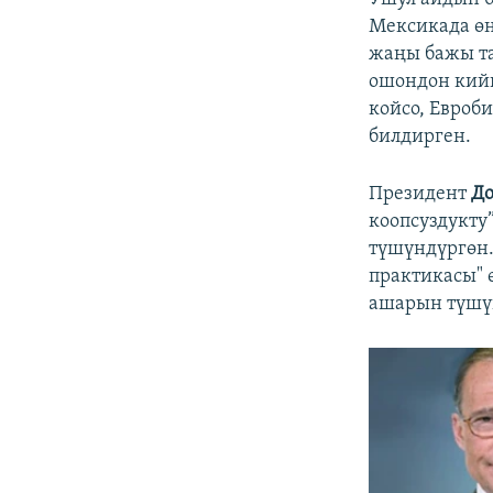
Мексикада өн
жаңы бажы та
ошондон кийи
койсо, Евроб
билдирген.
Президент
До
коопсуздукту
түшүндүргөн.
практикасы" 
ашарын түшүн