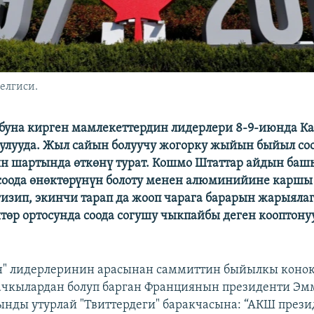
елгиси.
обуна кирген мамлекеттердин лидерлери 8-9-июнда К
улууда. Жыл сайын болуучу жогорку жыйын быйыл со
 шартында өткөнү турат. Кошмо Штаттар айдын баш
 соода өнөктөрүнүн болоту менен алюминийине карш
изип, экинчи тарап да жооп чарага барарын жарыяла
төр ортосунда соода согушу чыкпайбы деген кооптону
" лидерлеринин арасынан саммиттин быйылкы конок
ачкылардан болуп барган Франциянын президенти Эм
ды утурлай "Твиттердеги" баракчасына: “АКШ прези