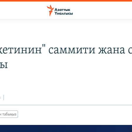
жетинин" саммити жана 
шы
з
ан табыңыз