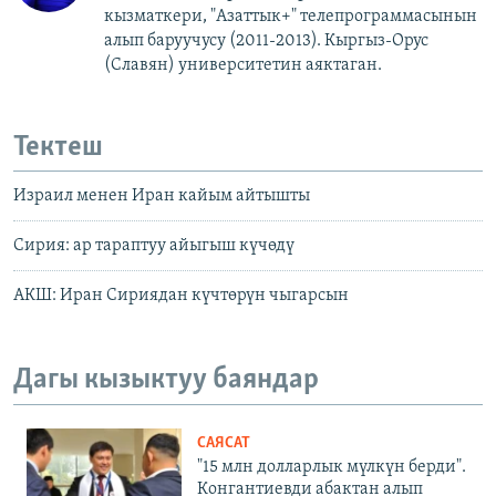
кызматкери, "Азаттык+" телепрограммасынын
алып баруучусу (2011-2013).
Кыргыз-Орус
(Славян)
университетин аяктаган.
Тектеш
Израил менен Иран кайым айтышты
Сирия: ар тараптуу айыгыш күчөдү
АКШ: Иран Сириядан күчтөрүн чыгарсын
Дагы кызыктуу баяндар
САЯСАТ
"15 млн долларлык мүлкүн берди".
Конгантиевди абактан алып