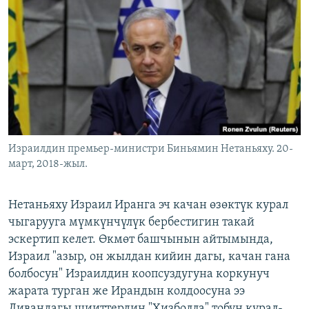
Израилдин премьер-министри Биньямин Нетаньяху. 20-
март, 2018-жыл.
Нетаньяху Израил Иранга эч качан өзөктүк курал
чыгарууга мүмкүнчүлүк бербестигин такай
эскертип келет. Өкмөт башчынын айтымында,
Израил "азыр, он жылдан кийин дагы, качан гана
болбосун" Израилдин коопсуздугуна коркунуч
жарата турган же Ирандын колдоосуна ээ
Ливандагы шииттердин "Хизболла" тобун курал-