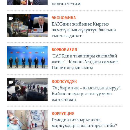
калган чечим
ЭКОНОМИКА
ЕАЭБдин жыйыны: Кыргыз
өкмөтү азык-түлүктүн баасына
тынчсызданат
БОРБОР АЗИЯ
"ЕАЭБдин талаптары сакталбай
жатат". Чолпон-Атадагы саммит,
Пашиняндын сыны
КООПСУЗДУК
"Эң биринчи – камсыздандыруу".
Бийик чокуларга чыгуу үчүн
жаңы талап
КОРРУПЦИЯ
Гемодиализ чыры: акча
маркумдарга да которулганбы?