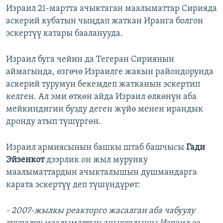
Израил 21-мартта ачыктаган маалыматтар Сирияда
аскерий кубатын чыңдап жаткан Иранга болгон
эскертүү катары бааланууда.
Израил буга чейин да Тегеран Сириянын
аймагында, өзгөчө Израилге жакын райондорунда
аскерий турумун бекемдеп жатканын эскертип
келген. Ал эми өткөн айда Израил өлкөнүн аба
мейкиндигин бузду деген жүйө менен ирандык
дронду атып түшүргөн.
Израил армиясынын башкы штаб башчысы
Гади
Эйзенкот
дээрлик он жыл мурунку
маалыматтардын ачыкталышын душмандарга
карата эскертүү деп түшүндүрөт:
- 2007-жылкы реакторго жасалган аба чабуулу