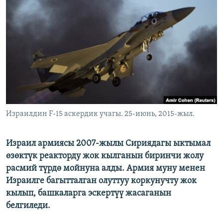
ОНЛАЙН ШЕРИНЕ
ЭЖЕ-СИҢДИЛЕР
АЗАТТЫК+
ЫҢГАЙСЫЗ СУРООЛОР
ЭЕ/АРнун бардык сайттары
Израилдин F-15 аскердик учагы. 25-июнь, 2015-жыл.
Израил армиясы 2007-жылы Сириядагы ыктымал
өзөктүк реакторду жок кылганын биринчи жолу
расмий түрдө мойнуна алды. Армия муну менен
Израилге багытталган олуттуу коркунучту жок
кылып, башкаларга эскертүү жасаганын
белгиледи.