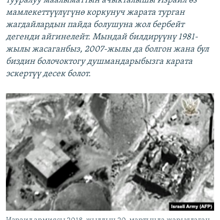
тууралуу маалыматтын ачыкталышы Израил өз
мамлекеттүүлүгүнө коркунуч жарата турган
жагдайлардын пайда болушуна жол бербейт
дегенди айгинелейт. Мындай билдирүүнү 1981-
жылы жасаганбыз, 2007-жылы да болгон жана бул
биздин болочоктогу душмандарыбызга карата
эскертүү десек болот.