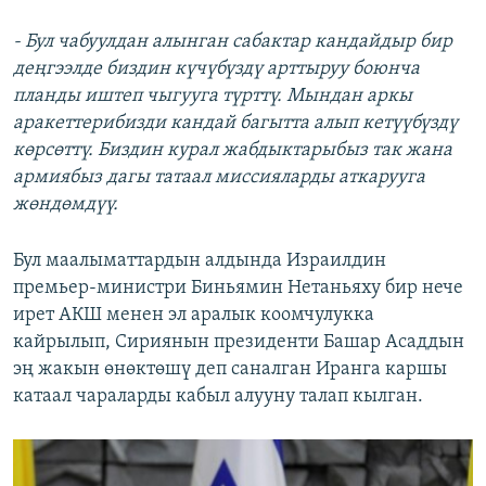
- Бул чабуулдан алынган сабактар кандайдыр бир
деңгээлде биздин күчүбүздү арттыруу боюнча
планды иштеп чыгууга түрттү. Мындан аркы
аракеттерибизди кандай багытта алып кетүүбүздү
көрсөттү. Биздин курал жабдыктарыбыз так жана
армиябыз дагы татаал миссияларды аткарууга
жөндөмдүү.
Бул маалыматтардын алдында Израилдин
премьер-министри Биньямин Нетаньяху бир нече
ирет АКШ менен эл аралык коомчулукка
кайрылып, Сириянын президенти Башар Асаддын
эң жакын өнөктөшү деп саналган Иранга каршы
катаал чараларды кабыл алууну талап кылган.