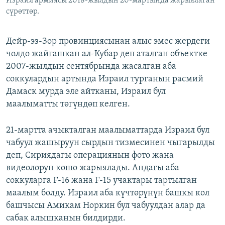
Израил армиясы 2018-жылдын 20-мартында жарыялаган
сүрөттөр.
Дейр-эз-Зор провинциясынан алыс эмес жердеги
чөлдө жайгашкан ал-Кубар деп аталган объектке
2007-жылдын сентябрында жасалган аба
соккулардын артында Израил турганын расмий
Дамаск мурда эле айтканы, Израил бул
маалыматты төгүндөп келген.
21-мартта ачыкталган маалыматтарда Израил бул
чабуул жашыруун сырдын тизмесинен чыгарылды
деп, Сириядагы операциянын фото жана
видеолорун кошо жарыялады. Андагы аба
соккуларга F-16 жана F-15 учактары тартылган
маалым болду. Израил аба күчтөрүнүн башкы кол
башчысы Амикам Норкин бул чабуулдан алар да
сабак алышканын билдирди.