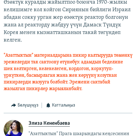
Өзөктүк куралды жайылтпоо боюнча 1970-жылкы
келишимге кол койгон Сириянын бийлиги Израил
абадан сокку урган жер өзөктүк реактор болгонун
жана ал реакторду жабдуу үчүн Дамаск Түндүк
Корея менен кызматташканын такай төгүндөп
келген.
"Азаттыктын" материалдарына пикир калтырууда төмөнкү
эрежелерди так сактоону өтүнөбүз: адамдын беделине
шек келтирген, келекелеген, кордогон, коркутуп-
үркүткөн, басмырлаган жана жек көрүүнү козуткан
пикирлерди жазууга болбойт. Эрежени сактабай
жазылган пикирлер жарыяланбайт.
Бөлүшүңүз
Катталыңыз
Элиза Кененбаева
"Азаттыктын" Прага шаарындагы кеңсесинин