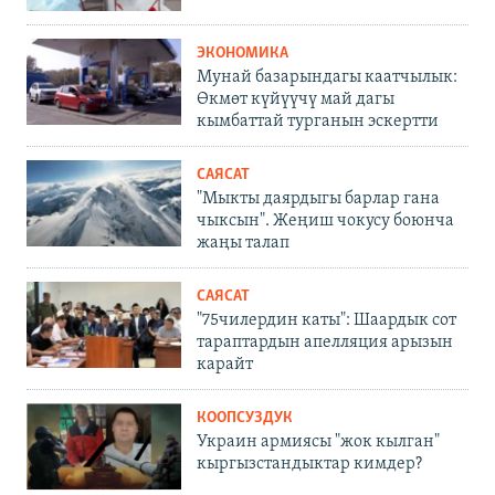
ЭКОНОМИКА
Мунай базарындагы каатчылык:
Өкмөт күйүүчү май дагы
кымбаттай турганын эскертти
САЯСАТ
"Мыкты даярдыгы барлар гана
чыксын". Жеңиш чокусу боюнча
жаңы талап
САЯСАТ
"75чилердин каты": Шаардык сот
тараптардын апелляция арызын
карайт
КООПСУЗДУК
Украин армиясы "жок кылган"
кыргызстандыктар кимдер?