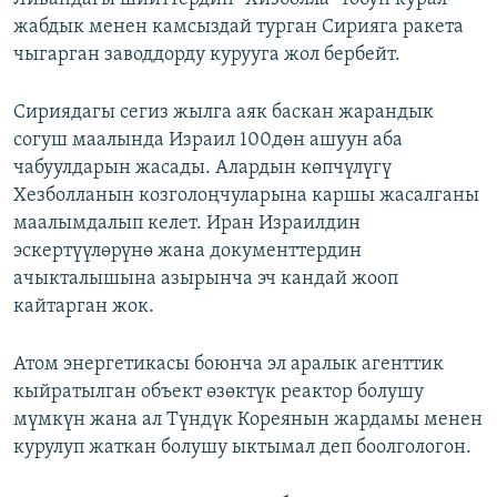
жабдык менен камсыздай турган Сирияга ракета
чыгарган заводдорду курууга жол бербейт.
Сириядагы сегиз жылга аяк баскан жарандык
согуш маалында Израил 100дөн ашуун аба
чабуулдарын жасады. Алардын көпчүлүгү
Хезболланын козголоңчуларына каршы жасалганы
маалымдалып келет. Иран Израилдин
эскертүүлөрүнө жана документтердин
ачыкталышына азырынча эч кандай жооп
кайтарган жок.
Атом энергетикасы боюнча эл аралык агенттик
кыйратылган объект өзөктүк реактор болушу
мүмкүн жана ал Түндүк Кореянын жардамы менен
курулуп жаткан болушу ыктымал деп боолгологон.