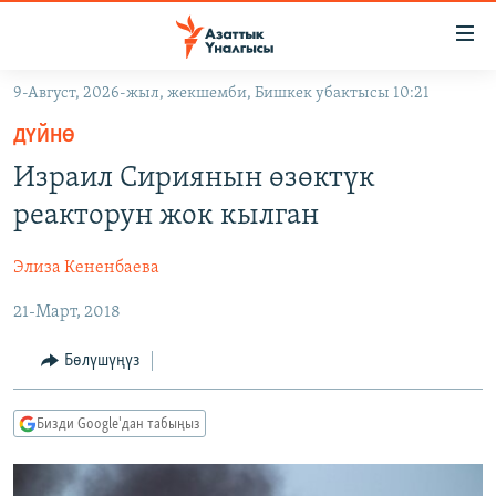
Линктер
Мазмунга
өтүңүз
9-Август, 2026-жыл, жекшемби, Бишкек убактысы 10:21
Навигацияга
ЖАҢЫЛЫКТАР
өтүңүз
ДҮЙНӨ
КЫРГЫЗСТАН
Издөөгө
Израил Сириянын өзөктүк
салыңыз
ДҮЙНӨ
КЫРГЫЗСТАН
реакторун жок кылган
УКРАИНА
САЯСАТ
ДҮЙНӨ
Элиза Кененбаева
АТАЙЫН ИЛИКТӨӨ
ЭКОНОМИКА
БОРБОР АЗИЯ
21-Март, 2018
ТВ ПРОГРАММАЛАР
МАДАНИЯТ
ПОДКАСТ
БҮГҮН АЗАТТЫКТА
Бөлүшүңүз
ӨЗГӨЧӨ ПИКИР
ЭКСПЕРТТЕР ТАЛДАЙТ
Бизди Google'дан табыңыз
БИЗ ЖАНА ДҮЙНӨ
Русский
ДАНИСТЕ