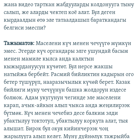
жана видео тарткан жабдууларды колдонууга тыюу
салып, же аларды чектеп коё алат. Бул деген
кырдаалдын өтө эле татаалдашып бараткандагы
белгиси эмеспи?
Тажыматов:
Маселени күч менен чечүүгө мүмкүн
эмес. Эгерде күч органдары элге ушундай басым
менен мамиле кылса анда калктын
кыжырдануусун күчөтөт. Бул нерсе жакшы
натыйжа бербейт. Расмий бийликтин кадырын ого
бетер түшүрүп, нааразычылык күчөй берет. Казак
бийлиги муну чечүүнүн башка жолдорун издесе
болмок. Адам укугунун чегинде эле маселени
карап, ачык-айкын алып чыкса анда жеңилирээк
бүтмөк. Күч менен чечебиз десе балким элди
убактылуу токтотуп, убактылуу коркута алат, тыя
алышат. Бирок бул окуя кийинчерээк чоң
жарылууга алып келет. Муну дүйнөлүк тажрыйба