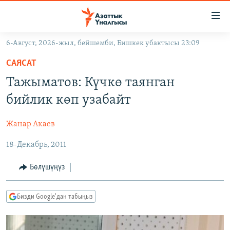
Линктер
Мазмунга
өтүңүз
6-Август, 2026-жыл, бейшемби, Бишкек убактысы 23:09
Навигацияга
ЖАҢЫЛЫКТАР
өтүңүз
САЯСАТ
КЫРГЫЗСТАН
Издөөгө
Тажыматов: Күчкө таянган
салыңыз
ДҮЙНӨ
КЫРГЫЗСТАН
бийлик көп узабайт
УКРАИНА
САЯСАТ
ДҮЙНӨ
Жанар Акаев
АТАЙЫН ИЛИКТӨӨ
ЭКОНОМИКА
БОРБОР АЗИЯ
18-Декабрь, 2011
ТВ ПРОГРАММАЛАР
МАДАНИЯТ
ПОДКАСТ
БҮГҮН АЗАТТЫКТА
Бөлүшүңүз
ӨЗГӨЧӨ ПИКИР
ЭКСПЕРТТЕР ТАЛДАЙТ
Бизди Google'дан табыңыз
БИЗ ЖАНА ДҮЙНӨ
Русский
ДАНИСТЕ