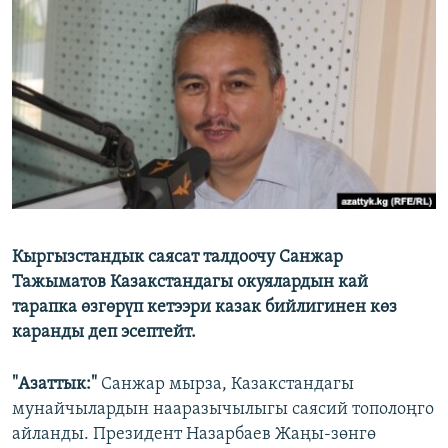
ОНЛАЙН ШЕРИНЕ
ЭЖЕ-СИҢДИЛЕР
АЗАТТЫК+
ЫҢГАЙСЫЗ СУРООЛОР
ЭЕ/АРнун бардык сайттары
Кыргызстандык саясат талдоочу Санжар
Тажыматов Казакстандагы окуялардын кай
тарапка өзгөрүп кетээри казак бийлигинен көз
каранды деп эсептейт.
"Азаттык:"
Санжар мырза, Казакстандагы
мунайчылардын нааразычылыгы саясий тополоңго
айланды. Президент Назарбаев Жаңы-зөнгө