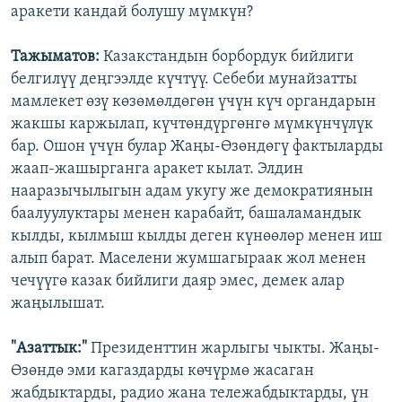
аракети кандай болушу мүмкүн?
Тажыматов:
Казакстандын борбордук бийлиги
белгилүү деңгээлде күчтүү. Себеби мунайзатты
мамлекет өзү көзөмөлдөгөн үчүн күч органдарын
жакшы каржылап, күчтөндүргөнгө мүмкүнчүлүк
бар. Ошон үчүн булар Жаңы-Өзөндөгү фактыларды
жаап-жашырганга аракет кылат. Элдин
нааразычылыгын адам укугу же демократиянын
баалуулуктары менен карабайт, башаламандык
кылды, кылмыш кылды деген күнөөлөр менен иш
алып барат. Маселени жумшагыраак жол менен
чечүүгө казак бийлиги даяр эмес, демек алар
жаңылышат.
"Азаттык:"
Президенттин жарлыгы чыкты. Жаңы-
Өзөндө эми кагаздарды көчүрмө жасаган
жабдыктарды, радио жана тележабдыктарды, үн