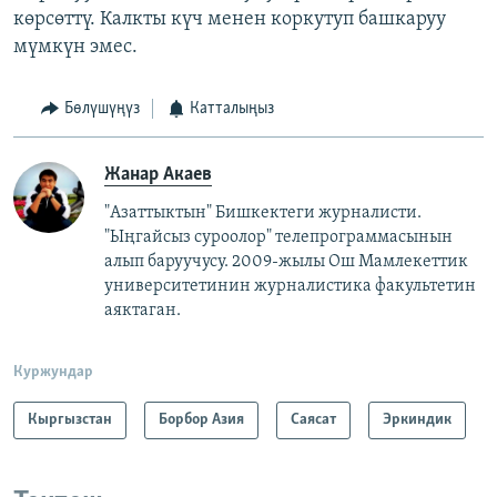
көрсөттү. Калкты күч менен коркутуп башкаруу
мүмкүн эмес.
Бөлүшүңүз
Катталыңыз
Жанар Акаев
"Азаттыктын" Бишкектеги журналисти.
"Ыңгайсыз суроолор" телепрограммасынын
алып баруучусу. 2009-жылы Ош Мамлекеттик
университетинин журналистика факультетин
аяктаган.
Куржундар
Кыргызстан
Борбор Азия
Саясат
Эркиндик