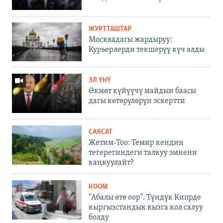
ЖУРТТАШТАР
Москвадагы жардыруу:
Курьерлерди текшерүү күч алды
ЭЛ ҮНҮ
Өкмөт күйүүчү майдын баасы
дагы көтөрүлөрүн эскертти
САЯСАТ
Жетим-Тоо: Темир кендин
тегерегиндеги талкуу эмнени
каңкуулайт?
КООМ
"Абалы өтө оор". Түндүк Кипрде
кыргызстандык кызга кол салуу
болду