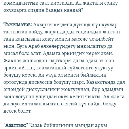
коменданттык саат киргизди. Ал жактагы соңку
окуяларга сиздин бааңыз кандай?
Тажыматов:
Акыркы кездеги дүйнөдөгү окуялар
тастыктап койду, жарандарды социалдык жактан
гана камсыздап коюу менен маселе чечилбейт
экен. Буга Араб өлкөлөрүндөгү ыңкылаптар да
мисал боло алат. Адамга эркиндик керек экен.
Жакшы жашоодон сырткары дагы адам өз оюн
эркин айтып, каалагандай сүйлөгөнгө укуктуу
болушу керек. Ал үчүн эл менен бийликтин
ортосунда дискуссия болушу шарт. Казакстанда дал
ошондой дискуссиянын жоктугунан, бир адамдын
монологунан ушундай окуя келип чыкты. Ал жакта
дискуссия талап кылган саясий күч пайда болду
десек болот.
"Азаттык:"
Казак бийлигинин мындан аркы