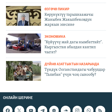
ӨЗГӨЧӨ ПИКИР
Көрүнүктүү тарыхнаамачы
Жаныбек Жакыпбековдун
жаркын элесине
ЭКОНОМИКА
"Күйүүчү май дагы кымбаттайт".
Кыргызстан абалдан кантип
чыгат?
ДҮЙНӨ АЗАТТЫКТЫН НАЗАРЫНДА
Түндүк Ооганстандагы чабуулдар
"Талибан" үчүн чоң сынообу?
ОНЛАЙН ШЕРИНЕ