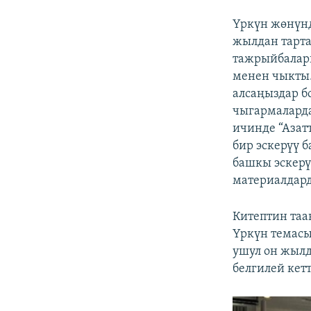
Үркүн жөнүнд
жылдан тарта
тажрыйбалары
менен чыкты.
алсаңыздар б
чыгармаларда
ичинде “Азат
бир эскерүү 
башкы эскерү
материалдард
Китептин та
Үркүн темасы
ушул он жылд
белгилей кетт