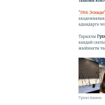
талабын койг
“1916. Эсимде
академиялык 
адамдарга ч
Тарыхчы
Гүл
кандай сакта
жыйнакты чыг
Гүлзат Алакөз.