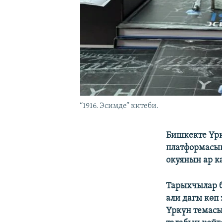
“1916. Эсимде” китеби.
Бишкекте Үрк
платформасын
окуянын ар к
Тарыхчылар б
али дагы көп
Үркүн темасы