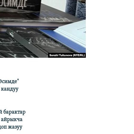
Эсимде"
 кандуу
й барактар
, айрыкча
доп жазуу