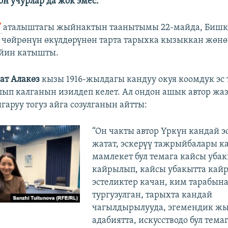
он учурлар да жок эмес.
”
аталыштагы жыйнактын таанытымы 22-майда, Бишкек
чөйрөнүн өкүлдөрүнөн тарта тарыхка кызыккан жөн
ейин катышты.
зат Алакөз
кызы 1916-жылдагы кандуу окуя коомдук эс
лып калганын изилдеп келет. Ал ондон ашык автор жа
аруу тогуз айга созулганын айтты:
“Он чакты автор Үркүн кандай 
жатат, эскерүү тажрыйбалары ка
мамлекет бул темага кайсы убак
кайрылып, кайсы убакытта кайр
эстеликтер качан, ким тарабын
тургузулган, тарыхта кандай
чагылдырылууда, эгемендик ж
адабиятта, искусстводо бул тема