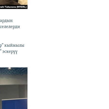
дардын
селелерди
ар” кыймылы
” эскерүү