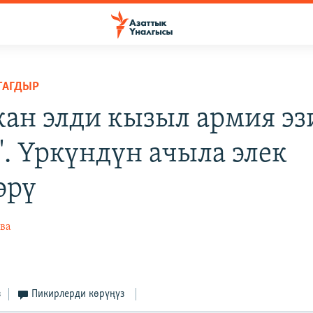
ТАГДЫР
кан элди кызыл армия эз
". Үркүндүн ачыла элек
өрү
ва
з
Пикирлерди көрүңүз