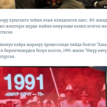
доору кулаганга чейин ачык изилденген эмес. 80-жыл
ыз жаштары мурда-кийин көмүскөдө калып келген ма
штаган.
көнүн кайра жаралуу процессинде пайда болгон “Аш
н биринчилерден болуп козгоп, 1991-жылы “Өмүр көчү
турган.