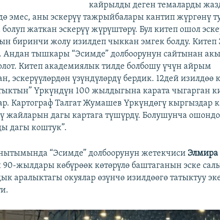
кайрылды деген темаларды жазд
ө эмес, аны эскерүү тажрыйбалары кантип жүргөнү туу
 болуп жаткан эскерүү жүрүштөрү. Бул китеп ошол эске
н биринчи жолу изилдеп чыккан эмгек болду. Китеп 
 Андан тышкары “Эсимде” долбоорунун сайтынан ак
олот. Китеп академиялык тилде болбошу үчүн айрым
н, эскерүүлөрдөн үзүндүлөрдү бердик. 12дей изилдөө 
тыктын” Үркүндүн 100 жылдыгына карата чыгарган к
бар. Картограф Талгат Жумашев Үркүндөгү кыргыздар 
ү жайларын дагы картага түшүрдү. Болушунча ошонд
ы дагы коштук”.
анытымында “Эсимде” долбоорунун жетекчиси
Элмира
 90-жылдары көбүрөөк көтөрүлө баштаганын эске салы
ык аралыктагы окуялар өзүнчө изилдөөгө татыктуу эк
и.