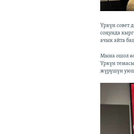
Үркүн совет 
соңунда кырг
ачык айта ба
Мына ошол өл
Үркүн темасы
жүрүшүн уюш