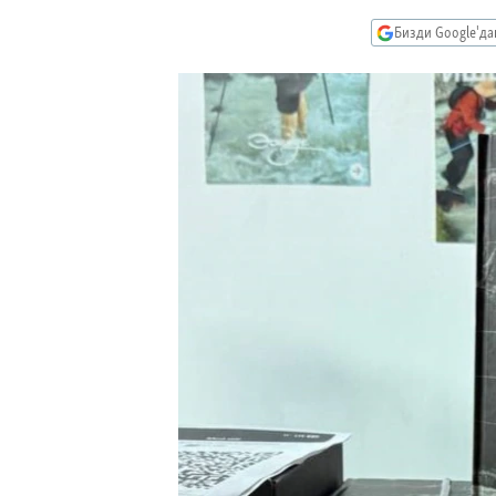
ЭЖЕ-СИҢДИЛЕР
Бизди Google'д
АЗАТТЫК+
ЫҢГАЙСЫЗ СУРООЛОР