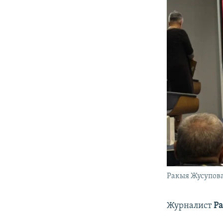
Ракыя Жусупова
Журналист
Р