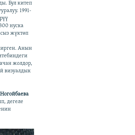
ы. Бул китеп
ралуу. 1991-
рүү
300 нуска
ысыз жүктөп
кирген. Анын
итебиндеги
качан жолдор,
ой визуалдык
 Ногойбаева
п, дегеле
енин