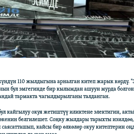
үндүн 110 жылдыгына арналган китеп жарык көрдү. "
ын бул эмгегинде бир кылымдан ашуун мурда болгон
андай тармакта чагылдырылганы талданган.
ул кайгылуу окуя жетиштүү иликтене электигин, акта
 экенин белгилешет. Соңку жылдары тарыхты изилдөө
 саясатташып, кайсы бир өлкөлөр окуу китептерин оң