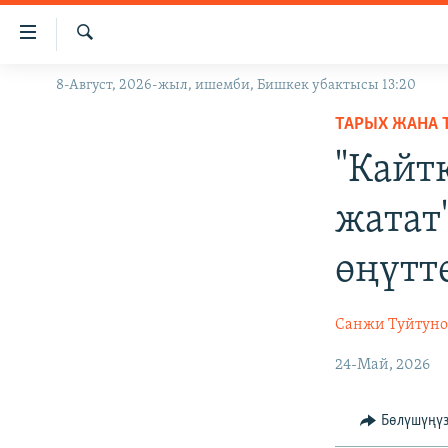
Линктер
Мазмунга
өтүңүз
Издөө
8-Август, 2026-жыл, ишемби, Бишкек убактысы 13:20
ЖАҢЫЛЫКТАР
Навигацияга
өтүңүз
ТАРЫХ ЖАНА 
КЫРГЫЗСТАН
Издөөгө
"Кайт
ДҮЙНӨ
КЫРГЫЗСТАН
салыңыз
УКРАИНА
САЯСАТ
ДҮЙНӨ
жатат
АТАЙЫН ИЛИКТӨӨ
ЭКОНОМИКА
БОРБОР АЗИЯ
өңүтт
ТВ ПРОГРАММАЛАР
МАДАНИЯТ
ПОДКАСТ
БҮГҮН АЗАТТЫКТА
Санжи Туйтуно
ӨЗГӨЧӨ ПИКИР
ЭКСПЕРТТЕР ТАЛДАЙТ
24-Май, 2026
БИЗ ЖАНА ДҮЙНӨ
ДАНИСТЕ
Бөлүшүңү