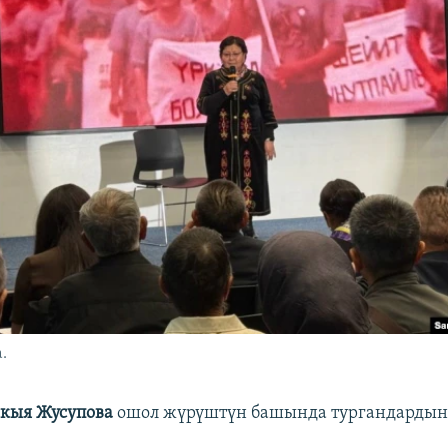
.
акыя Жусупова
ошол жүрүштүн башында тургандардын