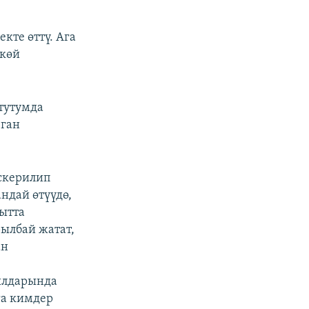
те өттү. Ага
өкөй
 тутумда
зган
эскерилип
ндай өтүүдө,
ытта
ылбай жатат,
ан
ылдарында
га кимдер